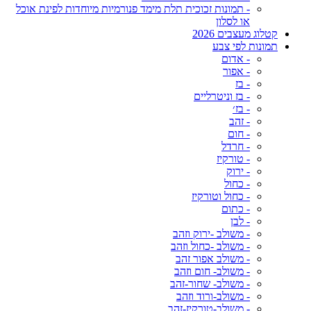
- תמונות זכוכית תלת מימד פנורמיות מיוחדות לפינת אוכל
או לסלון
קטלוג מעצבים 2026
תמונות לפי צבע
- אדום
- אפור
- בז
- בז וניטרליים
- בז׳
- זהב
- חום
- חרדל
- טורקיז
- ירוק
- כחול
- כחול וטורקיז
- כתום
- לבן
- משולב -ירוק וזהב
- משולב -כחול וזהב
- משולב אפור זהב
- משולב- חום וזהב
- משולב- שחור-זהב
- משולב-ורוד וזהב
- משולב-טורקיז-זהב