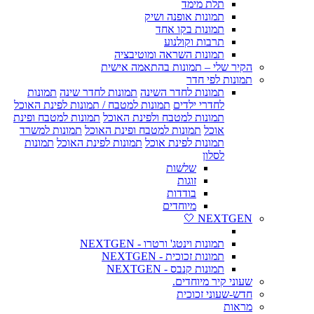
תלת מימד
תמונות אופנה ושיק
תמונות בקו אחד
תרבות וקולנוע
תמונות השראה ומוטיבציה
הקיר שלי – תמונות בהתאמה אישית
תמונות לפי חדר
תמונות לחדר השינה
תמונות לחדר שינה
תמונות
לחדרי ילדים
תמונות למטבח / תמונות לפינת האוכל
תמונות למטבח ולפינת האוכל
תמונות למטבח ופינת
אוכל
תמונות למטבח ופינת האוכל
תמונות למשרד
תמונות לפינת אוכל
תמונות לפינת האוכל
תמונות
לסלון
שלשות
זוגות
בודדות
מיוחדים
NEXTGEN 🤍
תמונות וינטג' ורטרו - NEXTGEN
תמונות זכוכית - NEXTGEN
תמונות קנבס - NEXTGEN
שעוני קיר מיוחדים.
חדש-שעוני זכוכית
מראות