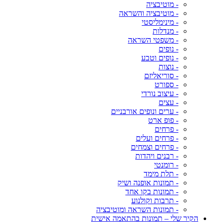
- מוטיבציה
- מוטיבציה והשראה
- מינימליסטי
- מנדלות
- משפטי השראה
- נופים
- נופים וטבע
- נוצות
- סוריאליזם
- ספורט
- עיצוב נורדי
- עצים
- ערים ונופים אורבניים
- פופ ארט
- פרחים
- פרחים ועלים
- פרחים וצמחים
- רבנים ויהדות
- רומנטי
- תלת מימד
- תמונות אופנה ושיק
- תמונות בקו אחד
- תרבות וקולנוע
- תמונות השראה ומוטיבציה
הקיר שלי – תמונות בהתאמה אישית