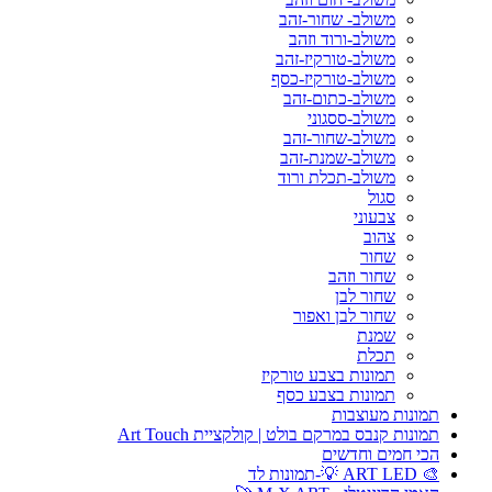
משולב- שחור-זהב
משולב-ורוד וזהב
משולב-טורקיז-זהב
משולב-טורקיז-כסף
משולב-כתום-זהב
משולב-ססגוני
משולב-שחור-זהב
משולב-שמנת-זהב
משולב-תכלת ורוד
סגול
צבעוני
צהוב
שחור
שחור וזהב
שחור לבן
שחור לבן ואפור
שמנת
תכלת
תמונות בצבע טורקיז
תמונות בצבע כסף
תמונות מעוצבות
תמונות קנבס במרקם בולט | קולקציית Art Touch
הכי חמים וחדשים
🎨 ART LED 💡-תמונות לד