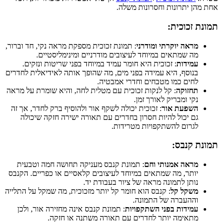
אחת מהן יתרונות וחסרונות משלה.
תמונת זכוכית:
מראה יוקרתי ומודרני
: תמונת זכוכית מספקת מראה נקי, חד וברור,
מה שמתאים במיוחד לעיצובים מודרניים ומינימליסטיים.
עמידות
: זכוכית היא חומר עמיד במיוחד בפני שריטות ונזקים.
בנוסף, היא עמידה בפני מים, מה שהופך אותה לאידיאלית לחדרים
לחים כמו מטבחים וחדרי אמבטיה.
תחזוקה
: קל לנקות זכוכית עם מטלית לחה, והיא שומרת על מראה
נקי ומבריק לאורך זמן.
השפעת אור
: זכוכית יכולה לשקף אור ולהוסיף ברק לחדר, אך זה
גם יכול להיות חסרון בחדרים עם תאורה ישירה חזקה שיכולה
לגרום להשתקפויות מטרידות.
תמונת קנבס:
מראה אמנותי וחם
: תמונת קנבס מעניקה תחושה חמה וטבעית
יותר, מה שמתאים במיוחד לעיצובים קלאסיים או כפריים. הקנבס
נותן לתמונה מראה של ציור בעבודת יד.
משקל קל
: קנבס הוא חומר קל יותר מזכוכית, מה שמקל על התלייה
וההעברה של התמונה.
עמידות בפני השתקפויות
: תמונת קנבס אינה מחזירה אור, ולכן
מתאימה יותר לחדרים עם תאורה משתנה או חזקה.