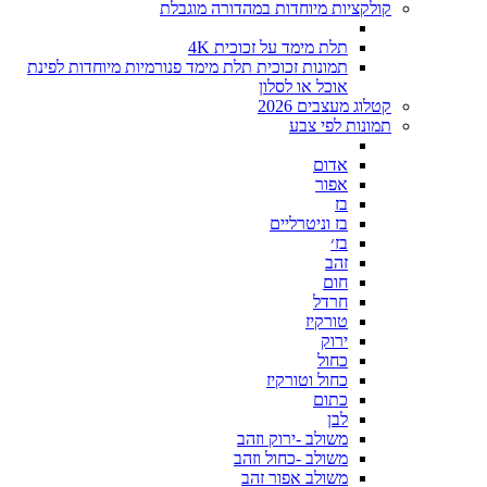
קולקציות מיוחדות במהדורה מוגבלת
תלת מימד על זכוכית 4K
תמונות זכוכית תלת מימד פנורמיות מיוחדות לפינת
אוכל או לסלון
קטלוג מעצבים 2026
תמונות לפי צבע
אדום
אפור
בז
בז וניטרליים
בז׳
זהב
חום
חרדל
טורקיז
ירוק
כחול
כחול וטורקיז
כתום
לבן
משולב -ירוק וזהב
משולב -כחול וזהב
משולב אפור זהב