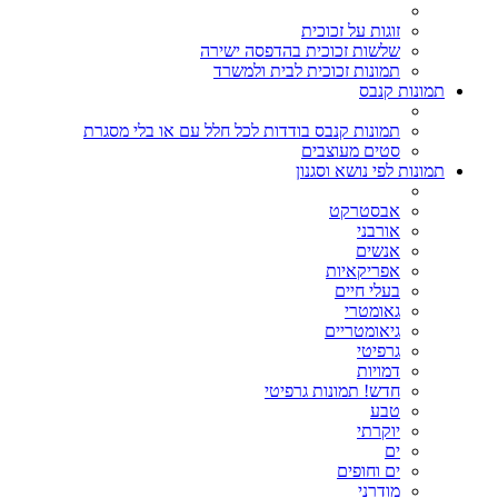
זוגות על זכוכית
שלשות זכוכית בהדפסה ישירה
תמונות זכוכית לבית ולמשרד
תמונות קנבס
תמונות קנבס בודדות לכל חלל עם או בלי מסגרת
סטים מעוצבים
תמונות לפי נושא וסגנון
אבסטרקט
אורבני
אנשים
אפריקאיות
בעלי חיים
גאומטרי
גיאומטריים
גרפיטי
דמויות
חדש! תמונות גרפיטי
טבע
יוקרתי
ים
ים וחופים
מודרני