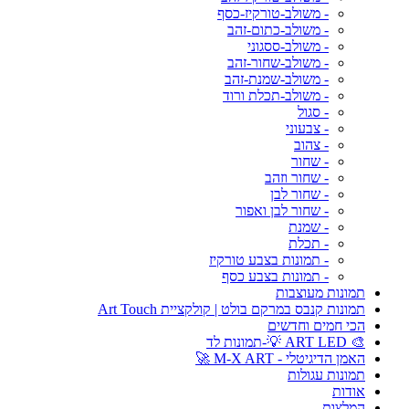
- משולב-טורקיז-כסף
- משולב-כתום-זהב
- משולב-ססגוני
- משולב-שחור-זהב
- משולב-שמנת-זהב
- משולב-תכלת ורוד
- סגול
- צבעוני
- צהוב
- שחור
- שחור וזהב
- שחור לבן
- שחור לבן ואפור
- שמנת
- תכלת
- תמונות בצבע טורקיז
- תמונות בצבע כסף
תמונות מעוצבות
תמונות קנבס במרקם בולט | קולקציית Art Touch
הכי חמים וחדשים
🎨 ART LED 💡-תמונות לד
האמן הדיגיטלי - M-X ART 🚀
תמונות עגולות
אודות
המלצות