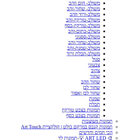
משולב- חום וזהב
משולב- שחור-זהב
משולב-ורוד וזהב
משולב-טורקיז-זהב
משולב-טורקיז-כסף
משולב-כתום-זהב
משולב-ססגוני
משולב-שחור-זהב
משולב-שמנת-זהב
משולב-תכלת ורוד
סגול
צבעוני
צהוב
שחור
שחור וזהב
שחור לבן
שחור לבן ואפור
שמנת
תכלת
תמונות בצבע טורקיז
תמונות בצבע כסף
תמונות מעוצבות
תמונות קנבס במרקם בולט | קולקציית Art Touch
הכי חמים וחדשים
🎨 ART LED 💡-תמונות לד