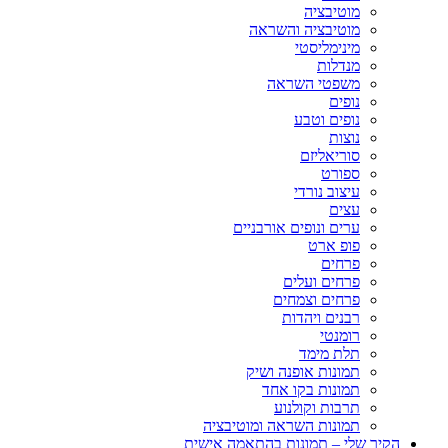
מוטיבציה
מוטיבציה והשראה
מינימליסטי
מנדלות
משפטי השראה
נופים
נופים וטבע
נוצות
סוריאליזם
ספורט
עיצוב נורדי
עצים
ערים ונופים אורבניים
פופ ארט
פרחים
פרחים ועלים
פרחים וצמחים
רבנים ויהדות
רומנטי
תלת מימד
תמונות אופנה ושיק
תמונות בקו אחד
תרבות וקולנוע
תמונות השראה ומוטיבציה
הקיר שלי – תמונות בהתאמה אישית