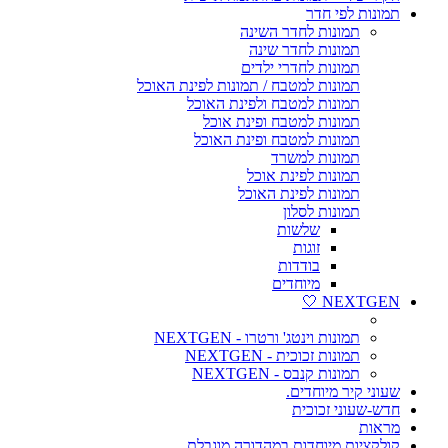
תמונות לפי חדר
תמונות לחדר השינה
תמונות לחדר שינה
תמונות לחדרי ילדים
תמונות למטבח / תמונות לפינת האוכל
תמונות למטבח ולפינת האוכל
תמונות למטבח ופינת אוכל
תמונות למטבח ופינת האוכל
תמונות למשרד
תמונות לפינת אוכל
תמונות לפינת האוכל
תמונות לסלון
שלשות
זוגות
בודדות
מיוחדים
NEXTGEN 🤍
תמונות וינטג' ורטרו - NEXTGEN
תמונות זכוכית - NEXTGEN
תמונות קנבס - NEXTGEN
שעוני קיר מיוחדים.
חדש-שעוני זכוכית
מראות
קולקציות מיוחדות במהדורה מוגבלת