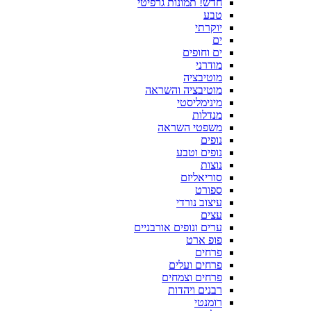
חדש! תמונות גרפיטי
טבע
יוקרתי
ים
ים וחופים
מודרני
מוטיבציה
מוטיבציה והשראה
מינימליסטי
מנדלות
משפטי השראה
נופים
נופים וטבע
נוצות
סוריאליזם
ספורט
עיצוב נורדי
עצים
ערים ונופים אורבניים
פופ ארט
פרחים
פרחים ועלים
פרחים וצמחים
רבנים ויהדות
רומנטי