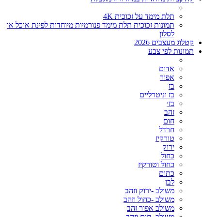
תלת מימד על זכוכית 4K
תמונות זכוכית תלת מימד פנורמיות מיוחדות לפינת אוכל או
לסלון
קטלוג מעצבים 2026
תמונות לפי צבע
אדום
אפור
בז
בז וניטרליים
בז׳
זהב
חום
חרדל
טורקיז
ירוק
כחול
כחול וטורקיז
כתום
לבן
משולב -ירוק וזהב
משולב -כחול וזהב
משולב אפור זהב
משולב- חום וזהב