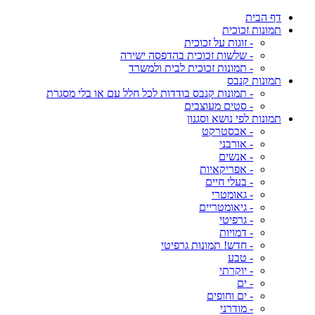
דף הבית
תמונות זכוכית
- זוגות על זכוכית
- שלשות זכוכית בהדפסה ישירה
- תמונות זכוכית לבית ולמשרד
תמונות קנבס
- תמונות קנבס בודדות לכל חלל עם או בלי מסגרת
- סטים מעוצבים
תמונות לפי נושא וסגנון
- אבסטרקט
- אורבני
- אנשים
- אפריקאיות
- בעלי חיים
- גאומטרי
- גיאומטריים
- גרפיטי
- דמויות
- חדש! תמונות גרפיטי
- טבע
- יוקרתי
- ים
- ים וחופים
- מודרני