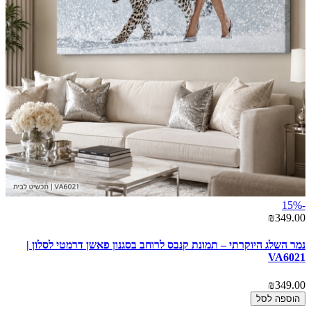
-15%
₪349.00
נמר השלג היוקרתי – תמונת קנבס לרוחב בסגנון פאשן דרמטי לסלון |
VA6021
₪349.00
הוספה לסל