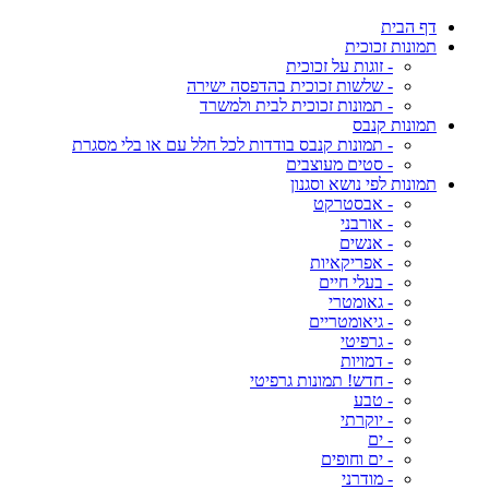
דף הבית
תמונות זכוכית
- זוגות על זכוכית
- שלשות זכוכית בהדפסה ישירה
- תמונות זכוכית לבית ולמשרד
תמונות קנבס
- תמונות קנבס בודדות לכל חלל עם או בלי מסגרת
- סטים מעוצבים
תמונות לפי נושא וסגנון
- אבסטרקט
- אורבני
- אנשים
- אפריקאיות
- בעלי חיים
- גאומטרי
- גיאומטריים
- גרפיטי
- דמויות
- חדש! תמונות גרפיטי
- טבע
- יוקרתי
- ים
- ים וחופים
- מודרני