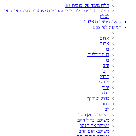
תלת מימד על זכוכית 4K
תמונות זכוכית תלת מימד פנורמיות מיוחדות לפינת אוכל או
לסלון
קטלוג מעצבים 2026
תמונות לפי צבע
אדום
אפור
בז
בז וניטרליים
בז׳
זהב
חום
חרדל
טורקיז
ירוק
כחול
כחול וטורקיז
כתום
לבן
משולב -ירוק וזהב
משולב -כחול וזהב
משולב אפור זהב
משולב- חום וזהב