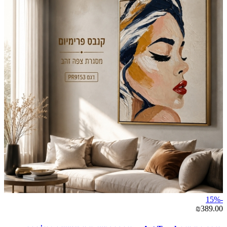
-15%
₪389.00