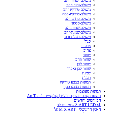
משולב- שחור-זהב
משולב-ורוד וזהב
משולב-טורקיז-זהב
משולב-טורקיז-כסף
משולב-כתום-זהב
משולב-ססגוני
משולב-שחור-זהב
משולב-שמנת-זהב
משולב-תכלת ורוד
סגול
צבעוני
צהוב
שחור
שחור וזהב
שחור לבן
שחור לבן ואפור
שמנת
תכלת
תמונות בצבע טורקיז
תמונות בצבע כסף
תמונות מעוצבות
תמונות קנבס במרקם בולט | קולקציית Art Touch
הכי חמים וחדשים
🎨 ART LED 💡-תמונות לד
האמן הדיגיטלי - M-X ART 🚀