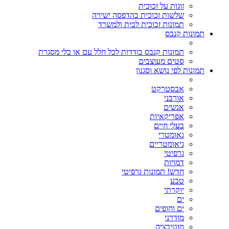
זוגות על זכוכית
שלשות זכוכית בהדפסה ישירה
תמונות זכוכית לבית ולמשרד
תמונות קנבס
תמונות קנבס בודדות לכל חלל עם או בלי מסגרת
סטים מעוצבים
תמונות לפי נושא וסגנון
אבסטרקט
אורבני
אנשים
אפריקאיות
בעלי חיים
גאומטרי
גיאומטריים
גרפיטי
דמויות
חדש! תמונות גרפיטי
טבע
יוקרתי
ים
ים וחופים
מודרני
מוטיבציה