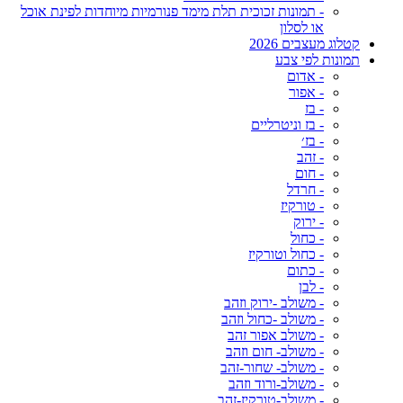
- תמונות זכוכית תלת מימד פנורמיות מיוחדות לפינת אוכל
או לסלון
קטלוג מעצבים 2026
תמונות לפי צבע
- אדום
- אפור
- בז
- בז וניטרליים
- בז׳
- זהב
- חום
- חרדל
- טורקיז
- ירוק
- כחול
- כחול וטורקיז
- כתום
- לבן
- משולב -ירוק וזהב
- משולב -כחול וזהב
- משולב אפור זהב
- משולב- חום וזהב
- משולב- שחור-זהב
- משולב-ורוד וזהב
- משולב-טורקיז-זהב