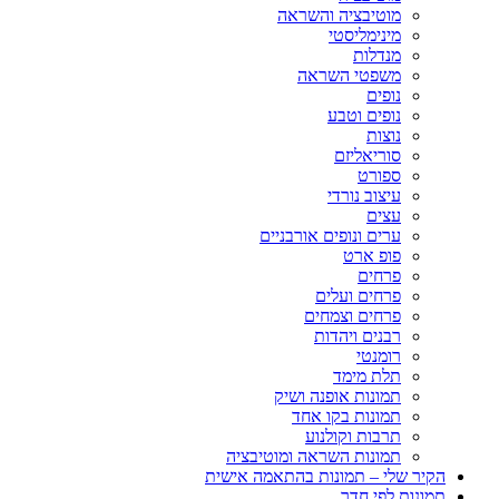
מוטיבציה והשראה
מינימליסטי
מנדלות
משפטי השראה
נופים
נופים וטבע
נוצות
סוריאליזם
ספורט
עיצוב נורדי
עצים
ערים ונופים אורבניים
פופ ארט
פרחים
פרחים ועלים
פרחים וצמחים
רבנים ויהדות
רומנטי
תלת מימד
תמונות אופנה ושיק
תמונות בקו אחד
תרבות וקולנוע
תמונות השראה ומוטיבציה
הקיר שלי – תמונות בהתאמה אישית
תמונות לפי חדר