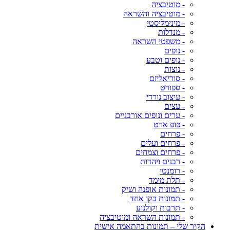
- מוטיבציה
- מוטיבציה והשראה
- מינימליסטי
- מנדלות
- משפטי השראה
- נופים
- נופים וטבע
- נוצות
- סוריאליזם
- ספורט
- עיצוב נורדי
- עצים
- ערים ונופים אורבניים
- פופ ארט
- פרחים
- פרחים ועלים
- פרחים וצמחים
- רבנים ויהדות
- רומנטי
- תלת מימד
- תמונות אופנה ושיק
- תמונות בקו אחד
- תרבות וקולנוע
- תמונות השראה ומוטיבציה
הקיר שלי – תמונות בהתאמה אישית