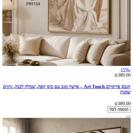
-15%
₪389.00
קנבס פרימיום Art Touch – אישה מגב עם כוס קפה, שמלה לבנה, גוונים
שמנת
₪389.00
הוספה לסל