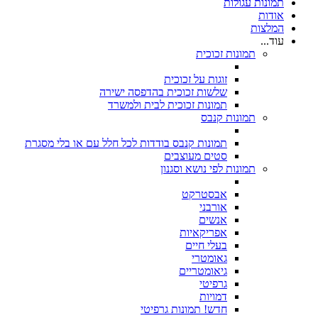
תמונות עגולות
אודות
המלצות
עוד...
תמונות זכוכית
זוגות על זכוכית
שלשות זכוכית בהדפסה ישירה
תמונות זכוכית לבית ולמשרד
תמונות קנבס
תמונות קנבס בודדות לכל חלל עם או בלי מסגרת
סטים מעוצבים
תמונות לפי נושא וסגנון
אבסטרקט
אורבני
אנשים
אפריקאיות
בעלי חיים
גאומטרי
גיאומטריים
גרפיטי
דמויות
חדש! תמונות גרפיטי