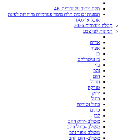
תלת מימד על זכוכית 4K
תמונות זכוכית תלת מימד פנורמיות מיוחדות לפינת
אוכל או לסלון
קטלוג מעצבים 2026
תמונות לפי צבע
אדום
אפור
בז
בז וניטרליים
בז׳
זהב
חום
חרדל
טורקיז
ירוק
כחול
כחול וטורקיז
כתום
לבן
משולב -ירוק וזהב
משולב -כחול וזהב
משולב אפור זהב
משולב- חום וזהב