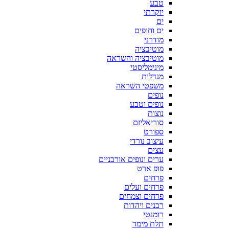
טבע
יוקרתי
ים
ים וחופים
מודרני
מוטיבציה
מוטיבציה והשראה
מינימליסטי
מנדלות
משפטי השראה
נופים
נופים וטבע
נוצות
סוריאליזם
ספורט
עיצוב נורדי
עצים
ערים ונופים אורבניים
פופ ארט
פרחים
פרחים ועלים
פרחים וצמחים
רבנים ויהדות
רומנטי
תלת מימד