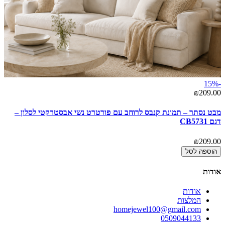
-15%
₪209.00
מבט נסתר – תמונת קנבס לרוחב עם פורטרט נשי אבסטרקטי לסלון –
דגם CB5731
₪209.00
הוספה לסל
אודות
אודות
המלצות
homejewel100@gmail.com
0509044133