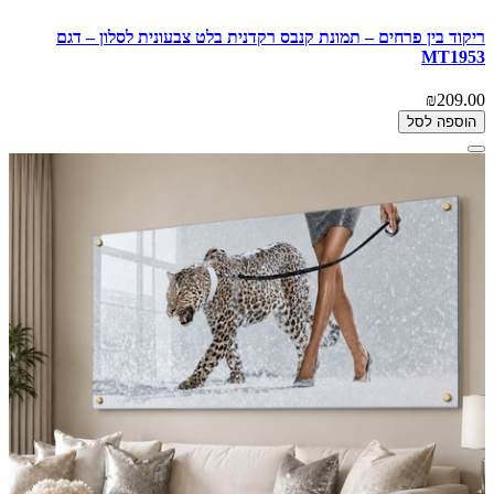
ריקוד בין פרחים – תמונת קנבס רקדנית בלט צבעונית לסלון – דגם
MT1953
₪209.00
הוספה לסל