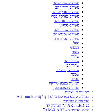
משולב- שחור-זהב
משולב-ורוד וזהב
משולב-טורקיז-זהב
משולב-טורקיז-כסף
משולב-כתום-זהב
משולב-ססגוני
משולב-שחור-זהב
משולב-שמנת-זהב
משולב-תכלת ורוד
סגול
צבעוני
צהוב
שחור
שחור וזהב
שחור לבן
שחור לבן ואפור
שמנת
תכלת
תמונות בצבע טורקיז
תמונות בצבע כסף
תמונות מעוצבות
תמונות קנבס במרקם בולט | קולקציית Art Touch
הכי חמים וחדשים
🎨 ART LED 💡-תמונות לד
האמן הדיגיטלי - M-X ART 🚀