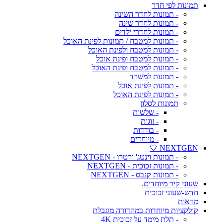
תמונות לפי חדר
- תמונות לחדר השינה
- תמונות לחדר שינה
- תמונות לחדרי ילדים
- תמונות למטבח / תמונות לפינת האוכל
- תמונות למטבח ולפינת האוכל
- תמונות למטבח ופינת אוכל
- תמונות למטבח ופינת האוכל
- תמונות למשרד
- תמונות לפינת אוכל
- תמונות לפינת האוכל
תמונות לסלון
- שלשות
- זוגות
- בודדות
- מיוחדים
NEXTGEN 🤍
- תמונות וינטג' ורטרו - NEXTGEN
- תמונות זכוכית - NEXTGEN
- תמונות קנבס - NEXTGEN
שעוני קיר מיוחדים.
חדש-שעוני זכוכית
מראות
קולקציות מיוחדות במהדורה מוגבלת
- תלת מימד על זכוכית 4K