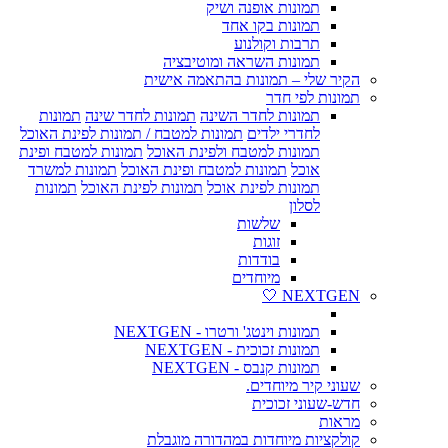
תמונות אופנה ושיק
תמונות בקו אחד
תרבות וקולנוע
תמונות השראה ומוטיבציה
הקיר שלי – תמונות בהתאמה אישית
תמונות לפי חדר
תמונות לחדר השינה
תמונות לחדר שינה
תמונות
לחדרי ילדים
תמונות למטבח / תמונות לפינת האוכל
תמונות למטבח ולפינת האוכל
תמונות למטבח ופינת
אוכל
תמונות למטבח ופינת האוכל
תמונות למשרד
תמונות לפינת אוכל
תמונות לפינת האוכל
תמונות
לסלון
שלשות
זוגות
בודדות
מיוחדים
NEXTGEN 🤍
תמונות וינטג' ורטרו - NEXTGEN
תמונות זכוכית - NEXTGEN
תמונות קנבס - NEXTGEN
שעוני קיר מיוחדים.
חדש-שעוני זכוכית
מראות
קולקציות מיוחדות במהדורה מוגבלת