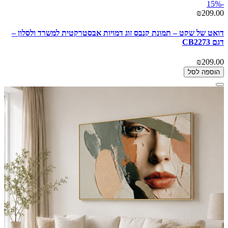
-15%
₪209.00
דואט של שקט – תמונת קנבס זוג דמויות אבסטרקטית למשרד ולסלון –
דגם CB2273
₪209.00
הוספה לסל