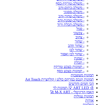
- משולב-טורקיז-כסף
- משולב-כתום-זהב
- משולב-ססגוני
- משולב-שחור-זהב
- משולב-שמנת-זהב
- משולב-תכלת ורוד
- סגול
- צבעוני
- צהוב
- שחור
- שחור וזהב
- שחור לבן
- שחור לבן ואפור
- שמנת
- תכלת
- תמונות בצבע טורקיז
- תמונות בצבע כסף
תמונות מעוצבות
תמונות קנבס במרקם בולט | קולקציית Art Touch
הכי חמים וחדשים
🎨 ART LED 💡-תמונות לד
האמן הדיגיטלי - M-X ART 🚀
תמונות עגולות
אודות
המלצות