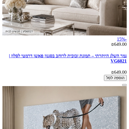
-15%
₪649.00
נמר השלג היוקרתי – תמונת זכוכית לרוחב בסגנון פאשן דרמטי לסלון |
VG6021
₪649.00
הוספה לסל