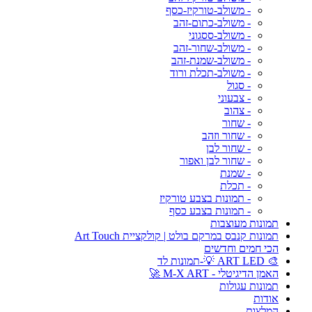
- משולב-טורקיז-כסף
- משולב-כתום-זהב
- משולב-ססגוני
- משולב-שחור-זהב
- משולב-שמנת-זהב
- משולב-תכלת ורוד
- סגול
- צבעוני
- צהוב
- שחור
- שחור וזהב
- שחור לבן
- שחור לבן ואפור
- שמנת
- תכלת
- תמונות בצבע טורקיז
- תמונות בצבע כסף
תמונות מעוצבות
תמונות קנבס במרקם בולט | קולקציית Art Touch
הכי חמים וחדשים
🎨 ART LED 💡-תמונות לד
האמן הדיגיטלי - M-X ART 🚀
תמונות עגולות
אודות
המלצות