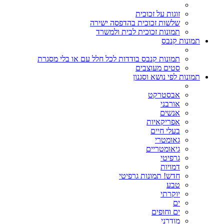
זוגות על זכוכית
שלשות זכוכית בהדפסה ישירה
תמונות זכוכית לבית ולמשרד
תמונות קנבס
תמונות קנבס בודדות לכל חלל עם או בלי מסגרת
סטים מעוצבים
תמונות לפי נושא וסגנון
אבסטרקט
אורבני
אנשים
אפריקאיות
בעלי חיים
גאומטרי
גיאומטריים
גרפיטי
דמויות
חדש! תמונות גרפיטי
טבע
יוקרתי
ים
ים וחופים
מודרני