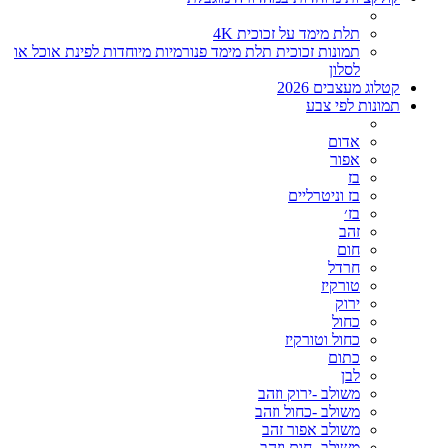
תלת מימד על זכוכית 4K
תמונות זכוכית תלת מימד פנורמיות מיוחדות לפינת אוכל או
לסלון
קטלוג מעצבים 2026
תמונות לפי צבע
אדום
אפור
בז
בז וניטרליים
בז׳
זהב
חום
חרדל
טורקיז
ירוק
כחול
כחול וטורקיז
כתום
לבן
משולב -ירוק וזהב
משולב -כחול וזהב
משולב אפור זהב
משולב- חום וזהב