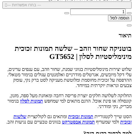
--- בחרו אפשרויות ---
הוספה לסל
תיאור
בוטניקה שחור וזהב – שלשה תמונות זכוכית
מינימליסטיות לסלון | GT5652
שלוש יצירות מינימליסטיות בגווני שמנת, שחור וזהב, עם ענפים עדינים,
עלי דקל מיובשים, אגרטלים מודרניים ואלמנטים עגולים בגימור מטאלי.
ההדפסה על זכוכית מחוסמת ומלוטשת מעניקה לסט ברק נקי, עומק
צבעים ונראות יוקרתית במיוחד.
החלוקה לשלושה חלקים יוצרת פריסה רחבה ומאוזנת מעל ספה, מזנון,
קונסולה או פינת אוכל. הדגם מתאים למי שמחפש
תמונות לסלון
בגימור
מבריק, נקי ומודרני.
הסט שייך לקטגוריית
תמונות זכוכית
ומתאים גם לקולקציית
שלשות
זכוכית
ולמי שמעדיף
תמונות אבסטרקט
בגוונים טבעיים עם נגיעות זהב.
למה לבחור בדגם הזה?