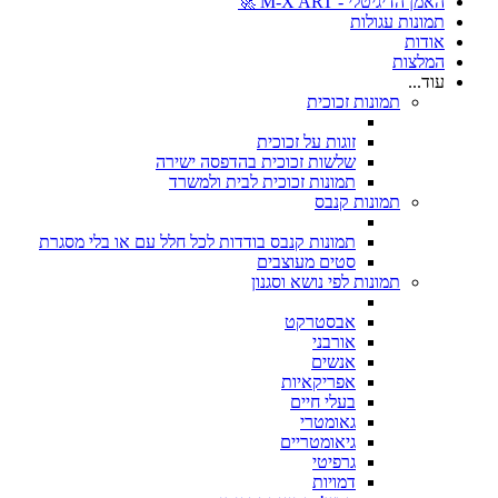
האמן הדיגיטלי - M-X ART 🚀
תמונות עגולות
אודות
המלצות
עוד...
תמונות זכוכית
זוגות על זכוכית
שלשות זכוכית בהדפסה ישירה
תמונות זכוכית לבית ולמשרד
תמונות קנבס
תמונות קנבס בודדות לכל חלל עם או בלי מסגרת
סטים מעוצבים
תמונות לפי נושא וסגנון
אבסטרקט
אורבני
אנשים
אפריקאיות
בעלי חיים
גאומטרי
גיאומטריים
גרפיטי
דמויות