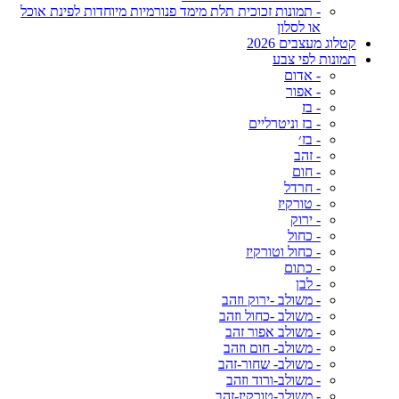
- תמונות זכוכית תלת מימד פנורמיות מיוחדות לפינת אוכל
או לסלון
קטלוג מעצבים 2026
תמונות לפי צבע
- אדום
- אפור
- בז
- בז וניטרליים
- בז׳
- זהב
- חום
- חרדל
- טורקיז
- ירוק
- כחול
- כחול וטורקיז
- כתום
- לבן
- משולב -ירוק וזהב
- משולב -כחול וזהב
- משולב אפור זהב
- משולב- חום וזהב
- משולב- שחור-זהב
- משולב-ורוד וזהב
- משולב-טורקיז-זהב