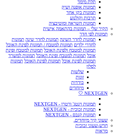
תלת מימד
תמונות אופנה ושיק
תמונות בקו אחד
תרבות וקולנוע
תמונות השראה ומוטיבציה
הקיר שלי – תמונות בהתאמה אישית
תמונות לפי חדר
תמונות לחדר השינה
תמונות לחדר שינה
תמונות
לחדרי ילדים
תמונות למטבח / תמונות לפינת האוכל
תמונות למטבח ולפינת האוכל
תמונות למטבח ופינת
אוכל
תמונות למטבח ופינת האוכל
תמונות למשרד
תמונות לפינת אוכל
תמונות לפינת האוכל
תמונות
לסלון
שלשות
זוגות
בודדות
מיוחדים
NEXTGEN 🤍
תמונות וינטג' ורטרו - NEXTGEN
תמונות זכוכית - NEXTGEN
תמונות קנבס - NEXTGEN
שעוני קיר מיוחדים.
חדש-שעוני זכוכית
מראות