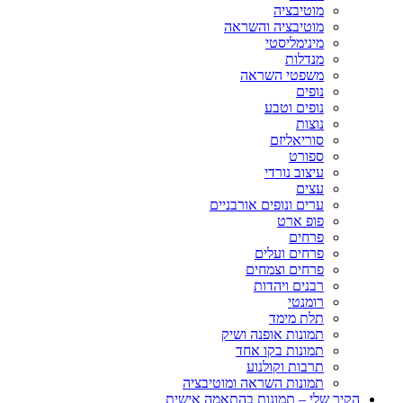
מוטיבציה
מוטיבציה והשראה
מינימליסטי
מנדלות
משפטי השראה
נופים
נופים וטבע
נוצות
סוריאליזם
ספורט
עיצוב נורדי
עצים
ערים ונופים אורבניים
פופ ארט
פרחים
פרחים ועלים
פרחים וצמחים
רבנים ויהדות
רומנטי
תלת מימד
תמונות אופנה ושיק
תמונות בקו אחד
תרבות וקולנוע
תמונות השראה ומוטיבציה
הקיר שלי – תמונות בהתאמה אישית