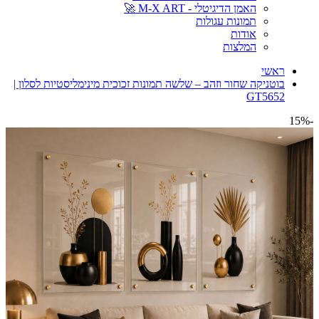
האמן הדיגיטלי - M-X ART 🚀
תמונות עגולות
אודות
המלצות
ראשי
בוטניקה שחור וזהב – שלשה תמונות זכוכית מינימליסטיות לסלון |
GT5652
-15%