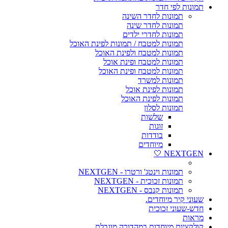
תמונות לפי חדר
תמונות לחדר השינה
תמונות לחדר שינה
תמונות לחדרי ילדים
תמונות למטבח / תמונות לפינת האוכל
תמונות למטבח ולפינת האוכל
תמונות למטבח ופינת אוכל
תמונות למטבח ופינת האוכל
תמונות למשרד
תמונות לפינת אוכל
תמונות לפינת האוכל
תמונות לסלון
שלשות
זוגות
בודדות
מיוחדים
NEXTGEN 🤍
תמונות וינטג' ורטרו - NEXTGEN
תמונות זכוכית - NEXTGEN
תמונות קנבס - NEXTGEN
שעוני קיר מיוחדים.
חדש-שעוני זכוכית
מראות
קולקציות מיוחדות במהדורה מוגבלת