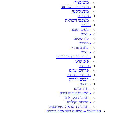
- מוטיבציה
- מוטיבציה והשראה
- מינימליסטי
- מנדלות
- משפטי השראה
- נופים
- נופים וטבע
- נוצות
- סוריאליזם
- ספורט
- עיצוב נורדי
- עצים
- ערים ונופים אורבניים
- פופ ארט
- פרחים
- פרחים ועלים
- פרחים וצמחים
- רבנים ויהדות
- רומנטי
- תלת מימד
- תמונות אופנה ושיק
- תמונות בקו אחד
- תרבות וקולנוע
- תמונות השראה ומוטיבציה
הקיר שלי – תמונות בהתאמה אישית