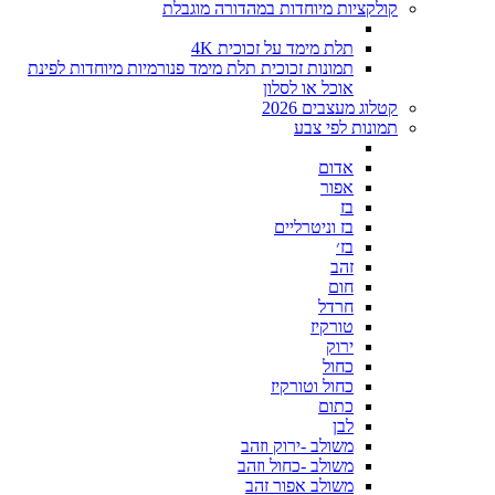
קולקציות מיוחדות במהדורה מוגבלת
תלת מימד על זכוכית 4K
תמונות זכוכית תלת מימד פנורמיות מיוחדות לפינת
אוכל או לסלון
קטלוג מעצבים 2026
תמונות לפי צבע
אדום
אפור
בז
בז וניטרליים
בז׳
זהב
חום
חרדל
טורקיז
ירוק
כחול
כחול וטורקיז
כתום
לבן
משולב -ירוק וזהב
משולב -כחול וזהב
משולב אפור זהב