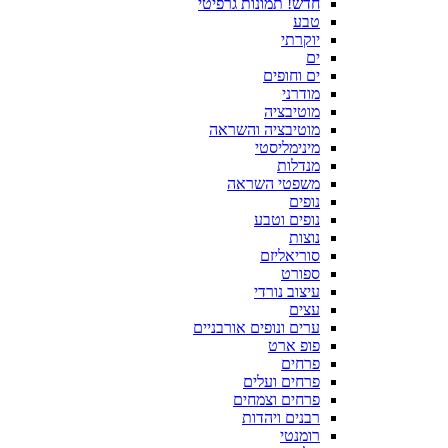
חדש! תמונות גרפיטי
טבע
יוקרתי
ים
ים וחופים
מודרני
מוטיבציה
מוטיבציה והשראה
מינימליסטי
מנדלות
משפטי השראה
נופים
נופים וטבע
נוצות
סוריאליזם
ספורט
עיצוב נורדי
עצים
ערים ונופים אורבניים
פופ ארט
פרחים
פרחים ועלים
פרחים וצמחים
רבנים ויהדות
רומנטי