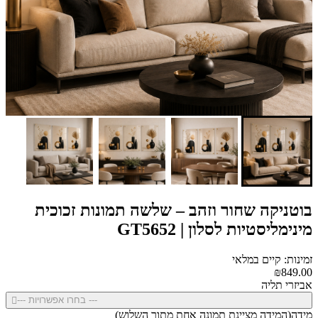
בוטניקה שחור וזהב – שלשה תמונות זכוכית
מינימליסטיות לסלון | GT5652
זמינות: קיים במלאי
₪849.00
אביזרי תליה
--- בחרו אפשרויות ---
מידה(המידה מציינת תמונה אחת מתוך השלוש)