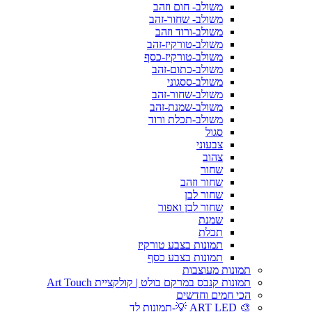
משולב- חום וזהב
משולב- שחור-זהב
משולב-ורוד וזהב
משולב-טורקיז-זהב
משולב-טורקיז-כסף
משולב-כתום-זהב
משולב-ססגוני
משולב-שחור-זהב
משולב-שמנת-זהב
משולב-תכלת ורוד
סגול
צבעוני
צהוב
שחור
שחור וזהב
שחור לבן
שחור לבן ואפור
שמנת
תכלת
תמונות בצבע טורקיז
תמונות בצבע כסף
תמונות מעוצבות
תמונות קנבס במרקם בולט | קולקציית Art Touch
הכי חמים וחדשים
🎨 ART LED 💡-תמונות לד