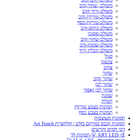
משולב- שחור-זהב
משולב-ורוד וזהב
משולב-טורקיז-זהב
משולב-טורקיז-כסף
משולב-כתום-זהב
משולב-ססגוני
משולב-שחור-זהב
משולב-שמנת-זהב
משולב-תכלת ורוד
סגול
צבעוני
צהוב
שחור
שחור וזהב
שחור לבן
שחור לבן ואפור
שמנת
תכלת
תמונות בצבע טורקיז
תמונות בצבע כסף
תמונות מעוצבות
תמונות קנבס במרקם בולט | קולקציית Art Touch
הכי חמים וחדשים
🎨 ART LED 💡-תמונות לד