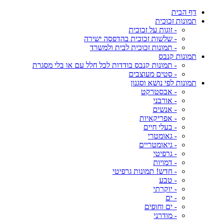
דף הבית
תמונות זכוכית
- זוגות על זכוכית
- שלשות זכוכית בהדפסה ישירה
- תמונות זכוכית לבית ולמשרד
תמונות קנבס
- תמונות קנבס בודדות לכל חלל עם או בלי מסגרת
- סטים מעוצבים
תמונות לפי נושא וסגנון
- אבסטרקט
- אורבני
- אנשים
- אפריקאיות
- בעלי חיים
- גאומטרי
- גיאומטריים
- גרפיטי
- דמויות
- חדש! תמונות גרפיטי
- טבע
- יוקרתי
- ים
- ים וחופים
- מודרני