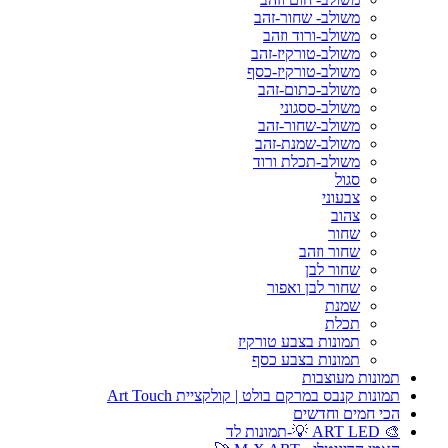
משולב- שחור-זהב
משולב-ורוד וזהב
משולב-טורקיז-זהב
משולב-טורקיז-כסף
משולב-כתום-זהב
משולב-ססגוני
משולב-שחור-זהב
משולב-שמנת-זהב
משולב-תכלת ורוד
סגול
צבעוני
צהוב
שחור
שחור וזהב
שחור לבן
שחור לבן ואפור
שמנת
תכלת
תמונות בצבע טורקיז
תמונות בצבע כסף
תמונות מעוצבות
תמונות קנבס במרקם בולט | קולקציית Art Touch
הכי חמים וחדשים
🎨 ART LED 💡-תמונות לד