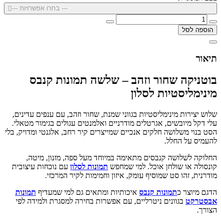
--- בחרו אפשרויות ---
הוספה לסל
תיאור
בוטניקה שחור וזהב – שלשה תמונות קנבס
מינימליסטיות לסלון
שלוש יצירות מינימליסטיות בגווני שמנת, שחור וזהב, עם ענפים עדינים,
עלי דקל מיובשים, אגרטלים מודרניים ואלמנטים עגולים בגימור מטאלי.
הסט בנוי משלושה חלקים אנכיים שמייצרים קיר רחב, אלגנטי ומדויק, בלי
להעמיס על החלל.
החלוקה לשלושה קנבסים מתאימה במיוחד מעל ספה, מזנון, מיטה,
קונסולה או שולחן אוכל. למי שמחפש
תמונות לסלון
עם נוכחות עיצובית
מודרנית, זהו סט שמוסיף עומק, איזון וחמימות לקיר המרכזי.
הדגם מיוצר כ
תמונות קנבס
איכותיות ומתאים גם למי שמעדיף
תמונות
אבסטרקט
בגוונים ניטרליים, עם אפשרות בחירה למסגרת ולמידה לפי
הצורך.