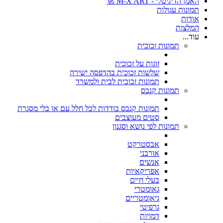
האמן הדיגיטלי - M-X ART 🚀
תמונות עגולות
אודות
המלצות
עוד...
תמונות זכוכית
זוגות על זכוכית
שלשות זכוכית בהדפסה ישירה
תמונות זכוכית לבית ולמשרד
תמונות קנבס
תמונות קנבס בודדות לכל חלל עם או בלי מסגרת
סטים מעוצבים
תמונות לפי נושא וסגנון
אבסטרקט
אורבני
אנשים
אפריקאיות
בעלי חיים
גאומטרי
גיאומטריים
גרפיטי
דמויות