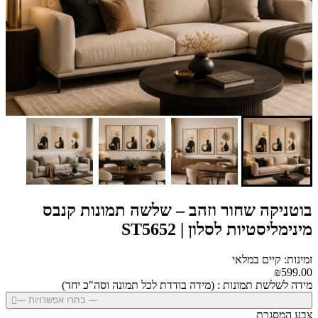
בוטניקה שחור וזהב – שלשה תמונות קנבס
מינימליסטיות לסלון | ST5652
זמינות: קיים במלאי
₪599.00
מידה לשלשת תמונות : (מידה בודדת לכל תמונה וסה"כ יחד)
--- בחרו אפשרויות ---
צבע המסגרת