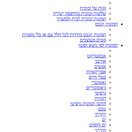
זוגות על זכוכית
שלשות זכוכית בהדפסה ישירה
תמונות זכוכית לבית ולמשרד
תמונות קנבס
תמונות קנבס בודדות לכל חלל עם או בלי מסגרת
סטים מעוצבים
תמונות לפי נושא וסגנון
אבסטרקט
אורבני
אנשים
אפריקאיות
בעלי חיים
גאומטרי
גיאומטריים
גרפיטי
דמויות
חדש! תמונות גרפיטי
טבע
יוקרתי
ים
ים וחופים
מודרני