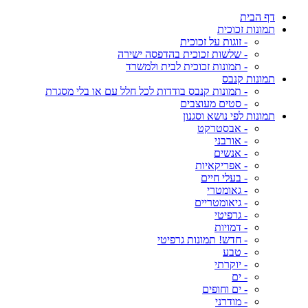
דף הבית
תמונות זכוכית
- זוגות על זכוכית
- שלשות זכוכית בהדפסה ישירה
- תמונות זכוכית לבית ולמשרד
תמונות קנבס
- תמונות קנבס בודדות לכל חלל עם או בלי מסגרת
- סטים מעוצבים
תמונות לפי נושא וסגנון
- אבסטרקט
- אורבני
- אנשים
- אפריקאיות
- בעלי חיים
- גאומטרי
- גיאומטריים
- גרפיטי
- דמויות
- חדש! תמונות גרפיטי
- טבע
- יוקרתי
- ים
- ים וחופים
- מודרני