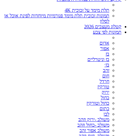
תלת מימד על זכוכית 4K
תמונות זכוכית תלת מימד פנורמיות מיוחדות לפינת אוכל או
לסלון
קטלוג מעצבים 2026
תמונות לפי צבע
אדום
אפור
בז
בז וניטרליים
בז׳
זהב
חום
חרדל
טורקיז
ירוק
כחול
כחול וטורקיז
כתום
לבן
משולב -ירוק וזהב
משולב -כחול וזהב
משולב אפור זהב
משולב- חום וזהב