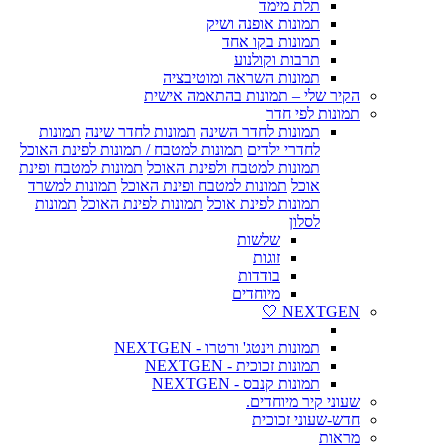
תלת מימד
תמונות אופנה ושיק
תמונות בקו אחד
תרבות וקולנוע
תמונות השראה ומוטיבציה
הקיר שלי – תמונות בהתאמה אישית
תמונות לפי חדר
תמונות לחדר השינה
תמונות לחדר שינה
תמונות
לחדרי ילדים
תמונות למטבח / תמונות לפינת האוכל
תמונות למטבח ולפינת האוכל
תמונות למטבח ופינת
אוכל
תמונות למטבח ופינת האוכל
תמונות למשרד
תמונות לפינת אוכל
תמונות לפינת האוכל
תמונות
לסלון
שלשות
זוגות
בודדות
מיוחדים
NEXTGEN 🤍
תמונות וינטג' ורטרו - NEXTGEN
תמונות זכוכית - NEXTGEN
תמונות קנבס - NEXTGEN
שעוני קיר מיוחדים.
חדש-שעוני זכוכית
מראות