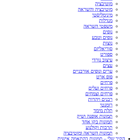
מוטיבציה
מוטיבציה והשראה
מינימליסטי
מנדלות
משפטי השראה
נופים
נופים וטבע
נוצות
סוריאליזם
ספורט
עיצוב נורדי
עצים
ערים ונופים אורבניים
פופ ארט
פרחים
פרחים ועלים
פרחים וצמחים
רבנים ויהדות
רומנטי
תלת מימד
תמונות אופנה ושיק
תמונות בקו אחד
תרבות וקולנוע
תמונות השראה ומוטיבציה
הקיר שלי – תמונות בהתאמה אישית