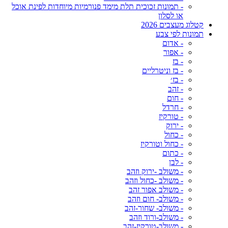
- תמונות זכוכית תלת מימד פנורמיות מיוחדות לפינת אוכל
או לסלון
קטלוג מעצבים 2026
תמונות לפי צבע
- אדום
- אפור
- בז
- בז וניטרליים
- בז׳
- זהב
- חום
- חרדל
- טורקיז
- ירוק
- כחול
- כחול וטורקיז
- כתום
- לבן
- משולב -ירוק וזהב
- משולב -כחול וזהב
- משולב אפור זהב
- משולב- חום וזהב
- משולב- שחור-זהב
- משולב-ורוד וזהב
- משולב-טורקיז-זהב