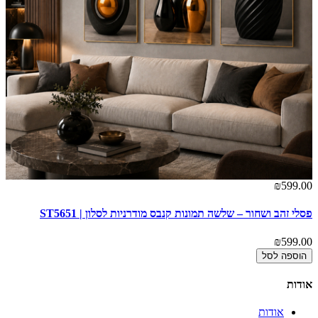
00
₪599.00
פסלי זהב ושחור – שלשה תמונות קנבס מודרניות לסלון | ST5651
פי
00
₪599.00
הוספה לסל
אודות
אודות