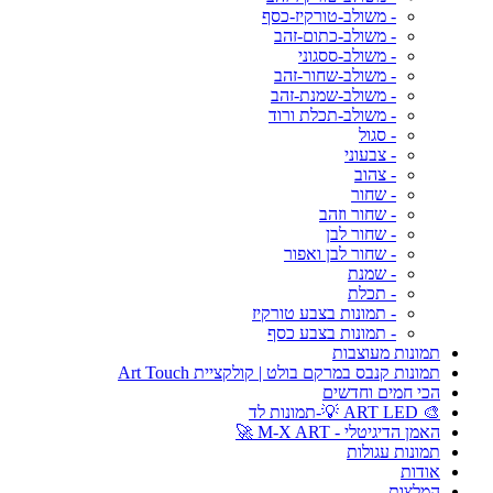
- משולב-טורקיז-כסף
- משולב-כתום-זהב
- משולב-ססגוני
- משולב-שחור-זהב
- משולב-שמנת-זהב
- משולב-תכלת ורוד
- סגול
- צבעוני
- צהוב
- שחור
- שחור וזהב
- שחור לבן
- שחור לבן ואפור
- שמנת
- תכלת
- תמונות בצבע טורקיז
- תמונות בצבע כסף
תמונות מעוצבות
תמונות קנבס במרקם בולט | קולקציית Art Touch
הכי חמים וחדשים
🎨 ART LED 💡-תמונות לד
האמן הדיגיטלי - M-X ART 🚀
תמונות עגולות
אודות
המלצות