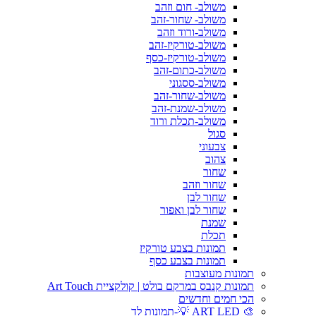
משולב- חום וזהב
משולב- שחור-זהב
משולב-ורוד וזהב
משולב-טורקיז-זהב
משולב-טורקיז-כסף
משולב-כתום-זהב
משולב-ססגוני
משולב-שחור-זהב
משולב-שמנת-זהב
משולב-תכלת ורוד
סגול
צבעוני
צהוב
שחור
שחור וזהב
שחור לבן
שחור לבן ואפור
שמנת
תכלת
תמונות בצבע טורקיז
תמונות בצבע כסף
תמונות מעוצבות
תמונות קנבס במרקם בולט | קולקציית Art Touch
הכי חמים וחדשים
🎨 ART LED 💡-תמונות לד