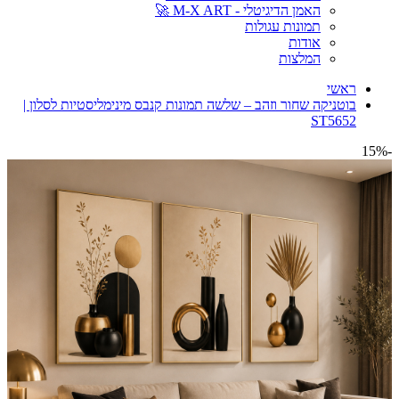
האמן הדיגיטלי - M-X ART 🚀
תמונות עגולות
אודות
המלצות
ראשי
בוטניקה שחור וזהב – שלשה תמונות קנבס מינימליסטיות לסלון |
ST5652
-15%