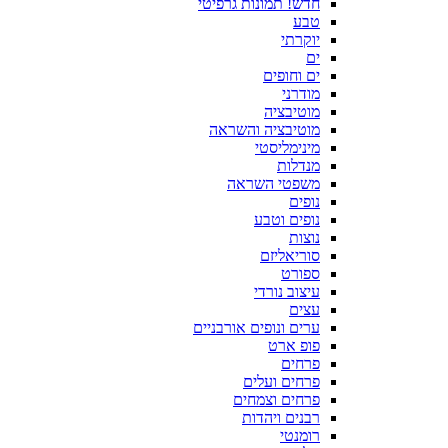
חדש! תמונות גרפיטי
טבע
יוקרתי
ים
ים וחופים
מודרני
מוטיבציה
מוטיבציה והשראה
מינימליסטי
מנדלות
משפטי השראה
נופים
נופים וטבע
נוצות
סוריאליזם
ספורט
עיצוב נורדי
עצים
ערים ונופים אורבניים
פופ ארט
פרחים
פרחים ועלים
פרחים וצמחים
רבנים ויהדות
רומנטי