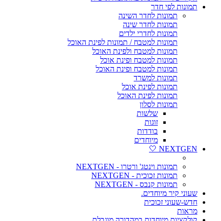
תמונות לפי חדר
תמונות לחדר השינה
תמונות לחדר שינה
תמונות לחדרי ילדים
תמונות למטבח / תמונות לפינת האוכל
תמונות למטבח ולפינת האוכל
תמונות למטבח ופינת אוכל
תמונות למטבח ופינת האוכל
תמונות למשרד
תמונות לפינת אוכל
תמונות לפינת האוכל
תמונות לסלון
שלשות
זוגות
בודדות
מיוחדים
NEXTGEN 🤍
תמונות וינטג' ורטרו - NEXTGEN
תמונות זכוכית - NEXTGEN
תמונות קנבס - NEXTGEN
שעוני קיר מיוחדים.
חדש-שעוני זכוכית
מראות
קולקציות מיוחדות במהדורה מוגבלת