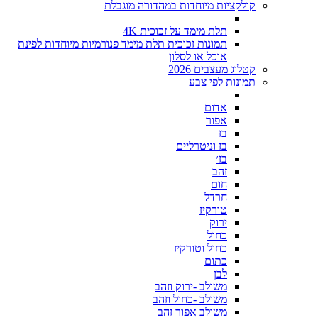
קולקציות מיוחדות במהדורה מוגבלת
תלת מימד על זכוכית 4K
תמונות זכוכית תלת מימד פנורמיות מיוחדות לפינת
אוכל או לסלון
קטלוג מעצבים 2026
תמונות לפי צבע
אדום
אפור
בז
בז וניטרליים
בז׳
זהב
חום
חרדל
טורקיז
ירוק
כחול
כחול וטורקיז
כתום
לבן
משולב -ירוק וזהב
משולב -כחול וזהב
משולב אפור זהב