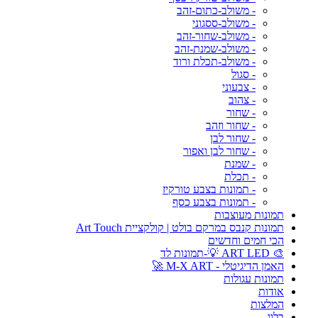
- משולב-כתום-זהב
- משולב-ססגוני
- משולב-שחור-זהב
- משולב-שמנת-זהב
- משולב-תכלת ורוד
- סגול
- צבעוני
- צהוב
- שחור
- שחור וזהב
- שחור לבן
- שחור לבן ואפור
- שמנת
- תכלת
- תמונות בצבע טורקיז
- תמונות בצבע כסף
תמונות מעוצבות
תמונות קנבס במרקם בולט | קולקציית Art Touch
הכי חמים וחדשים
🎨 ART LED 💡-תמונות לד
האמן הדיגיטלי - M-X ART 🚀
תמונות עגולות
אודות
המלצות
בלוג