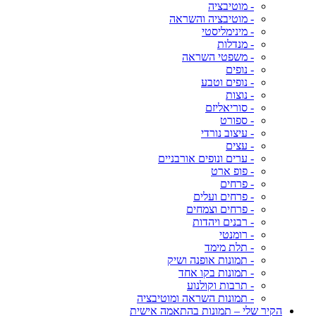
- מוטיבציה
- מוטיבציה והשראה
- מינימליסטי
- מנדלות
- משפטי השראה
- נופים
- נופים וטבע
- נוצות
- סוריאליזם
- ספורט
- עיצוב נורדי
- עצים
- ערים ונופים אורבניים
- פופ ארט
- פרחים
- פרחים ועלים
- פרחים וצמחים
- רבנים ויהדות
- רומנטי
- תלת מימד
- תמונות אופנה ושיק
- תמונות בקו אחד
- תרבות וקולנוע
- תמונות השראה ומוטיבציה
הקיר שלי – תמונות בהתאמה אישית