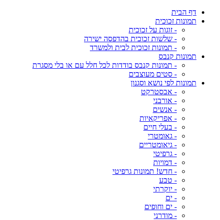
דף הבית
תמונות זכוכית
- זוגות על זכוכית
- שלשות זכוכית בהדפסה ישירה
- תמונות זכוכית לבית ולמשרד
תמונות קנבס
- תמונות קנבס בודדות לכל חלל עם או בלי מסגרת
- סטים מעוצבים
תמונות לפי נושא וסגנון
- אבסטרקט
- אורבני
- אנשים
- אפריקאיות
- בעלי חיים
- גאומטרי
- גיאומטריים
- גרפיטי
- דמויות
- חדש! תמונות גרפיטי
- טבע
- יוקרתי
- ים
- ים וחופים
- מודרני