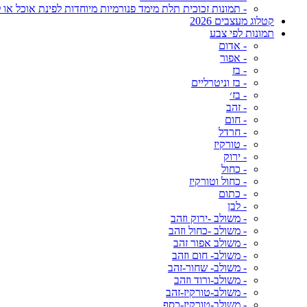
- תמונות זכוכית תלת מימד פנורמיות מיוחדות לפינת אוכל או ל
קטלוג מעצבים 2026
תמונות לפי צבע
- אדום
- אפור
- בז
- בז וניטרליים
- בז׳
- זהב
- חום
- חרדל
- טורקיז
- ירוק
- כחול
- כחול וטורקיז
- כתום
- לבן
- משולב -ירוק וזהב
- משולב -כחול וזהב
- משולב אפור זהב
- משולב- חום וזהב
- משולב- שחור-זהב
- משולב-ורוד וזהב
- משולב-טורקיז-זהב
- משולב-טורקיז-כסף