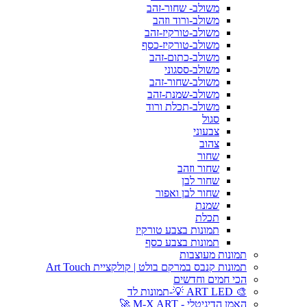
משולב- שחור-זהב
משולב-ורוד וזהב
משולב-טורקיז-זהב
משולב-טורקיז-כסף
משולב-כתום-זהב
משולב-ססגוני
משולב-שחור-זהב
משולב-שמנת-זהב
משולב-תכלת ורוד
סגול
צבעוני
צהוב
שחור
שחור וזהב
שחור לבן
שחור לבן ואפור
שמנת
תכלת
תמונות בצבע טורקיז
תמונות בצבע כסף
תמונות מעוצבות
תמונות קנבס במרקם בולט | קולקציית Art Touch
הכי חמים וחדשים
🎨 ART LED 💡-תמונות לד
האמן הדיגיטלי - M-X ART 🚀