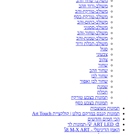
משולב- שחור-זהב
משולב-ורוד וזהב
משולב-טורקיז-זהב
משולב-טורקיז-כסף
משולב-כתום-זהב
משולב-ססגוני
משולב-שחור-זהב
משולב-שמנת-זהב
משולב-תכלת ורוד
סגול
צבעוני
צהוב
שחור
שחור וזהב
שחור לבן
שחור לבן ואפור
שמנת
תכלת
תמונות בצבע טורקיז
תמונות בצבע כסף
תמונות מעוצבות
תמונות קנבס במרקם בולט | קולקציית Art Touch
הכי חמים וחדשים
🎨 ART LED 💡-תמונות לד
האמן הדיגיטלי - M-X ART 🚀