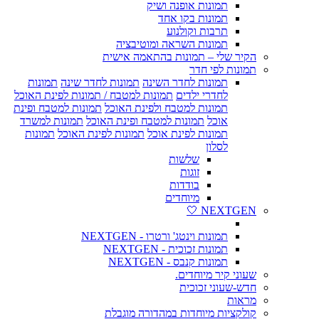
תמונות אופנה ושיק
תמונות בקו אחד
תרבות וקולנוע
תמונות השראה ומוטיבציה
הקיר שלי – תמונות בהתאמה אישית
תמונות לפי חדר
תמונות לחדר השינה
תמונות לחדר שינה
תמונות
לחדרי ילדים
תמונות למטבח / תמונות לפינת האוכל
תמונות למטבח ולפינת האוכל
תמונות למטבח ופינת
אוכל
תמונות למטבח ופינת האוכל
תמונות למשרד
תמונות לפינת אוכל
תמונות לפינת האוכל
תמונות
לסלון
שלשות
זוגות
בודדות
מיוחדים
NEXTGEN 🤍
תמונות וינטג' ורטרו - NEXTGEN
תמונות זכוכית - NEXTGEN
תמונות קנבס - NEXTGEN
שעוני קיר מיוחדים.
חדש-שעוני זכוכית
מראות
קולקציות מיוחדות במהדורה מוגבלת