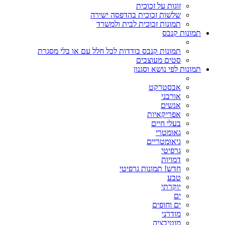
זוגות על זכוכית
שלשות זכוכית בהדפסה ישירה
תמונות זכוכית לבית ולמשרד
תמונות קנבס
תמונות קנבס בודדות לכל חלל עם או בלי מסגרת
סטים מעוצבים
תמונות לפי נושא וסגנון
אבסטרקט
אורבני
אנשים
אפריקאיות
בעלי חיים
גאומטרי
גיאומטריים
גרפיטי
דמויות
חדש! תמונות גרפיטי
טבע
יוקרתי
ים
ים וחופים
מודרני
מוטיבציה