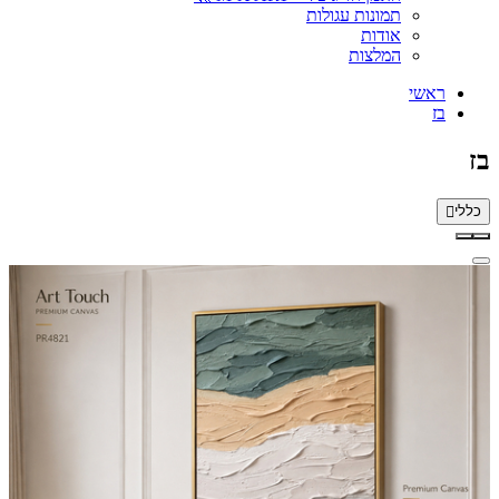
תמונות עגולות
אודות
המלצות
ראשי
בז
בז
כללי