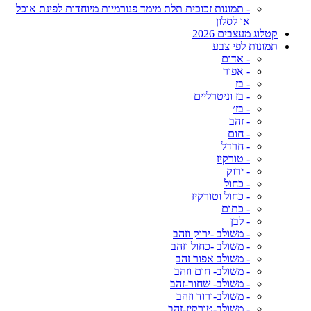
- תמונות זכוכית תלת מימד פנורמיות מיוחדות לפינת אוכל
או לסלון
קטלוג מעצבים 2026
תמונות לפי צבע
- אדום
- אפור
- בז
- בז וניטרליים
- בז׳
- זהב
- חום
- חרדל
- טורקיז
- ירוק
- כחול
- כחול וטורקיז
- כתום
- לבן
- משולב -ירוק וזהב
- משולב -כחול וזהב
- משולב אפור זהב
- משולב- חום וזהב
- משולב- שחור-זהב
- משולב-ורוד וזהב
- משולב-טורקיז-זהב