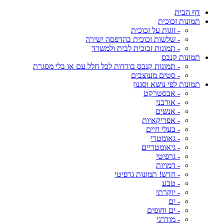
דף הבית
תמונות זכוכית
- זוגות על זכוכית
- שלשות זכוכית בהדפסה ישירה
- תמונות זכוכית לבית ולמשרד
תמונות קנבס
- תמונות קנבס בודדות לכל חלל עם או בלי מסגרת
- סטים מעוצבים
תמונות לפי נושא וסגנון
- אבסטרקט
- אורבני
- אנשים
- אפריקאיות
- בעלי חיים
- גאומטרי
- גיאומטריים
- גרפיטי
- דמויות
- חדש! תמונות גרפיטי
- טבע
- יוקרתי
- ים
- ים וחופים
- מודרני