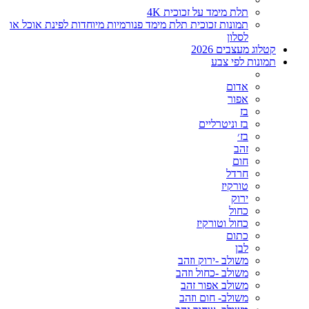
תלת מימד על זכוכית 4K
תמונות זכוכית תלת מימד פנורמיות מיוחדות לפינת אוכל או
לסלון
קטלוג מעצבים 2026
תמונות לפי צבע
אדום
אפור
בז
בז וניטרליים
בז׳
זהב
חום
חרדל
טורקיז
ירוק
כחול
כחול וטורקיז
כתום
לבן
משולב -ירוק וזהב
משולב -כחול וזהב
משולב אפור זהב
משולב- חום וזהב