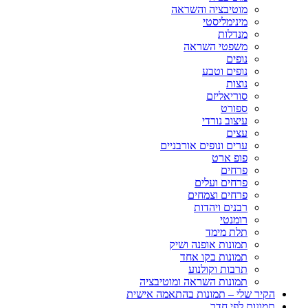
מוטיבציה והשראה
מינימליסטי
מנדלות
משפטי השראה
נופים
נופים וטבע
נוצות
סוריאליזם
ספורט
עיצוב נורדי
עצים
ערים ונופים אורבניים
פופ ארט
פרחים
פרחים ועלים
פרחים וצמחים
רבנים ויהדות
רומנטי
תלת מימד
תמונות אופנה ושיק
תמונות בקו אחד
תרבות וקולנוע
תמונות השראה ומוטיבציה
הקיר שלי – תמונות בהתאמה אישית
תמונות לפי חדר