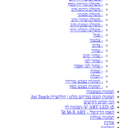
- משולב-טורקיז-כסף
- משולב-כתום-זהב
- משולב-ססגוני
- משולב-שחור-זהב
- משולב-שמנת-זהב
- משולב-תכלת ורוד
- סגול
- צבעוני
- צהוב
- שחור
- שחור וזהב
- שחור לבן
- שחור לבן ואפור
- שמנת
- תכלת
- תמונות בצבע טורקיז
- תמונות בצבע כסף
תמונות מעוצבות
תמונות קנבס במרקם בולט | קולקציית Art Touch
הכי חמים וחדשים
🎨 ART LED 💡-תמונות לד
האמן הדיגיטלי - M-X ART 🚀
תמונות עגולות
אודות
המלצות