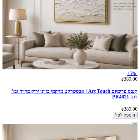
-15%
₪389.00
קנבס פרימיום Art Touch | אבסטרקט מרקמי בגווני ירוק מרווה ובז' |
דגם PR4821
₪389.00
הוספה לסל