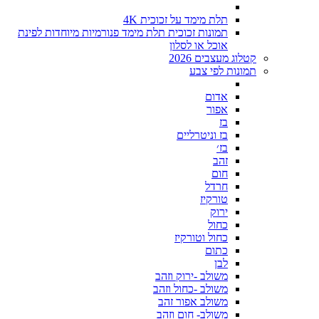
תלת מימד על זכוכית 4K
תמונות זכוכית תלת מימד פנורמיות מיוחדות לפינת
אוכל או לסלון
קטלוג מעצבים 2026
תמונות לפי צבע
אדום
אפור
בז
בז וניטרליים
בז׳
זהב
חום
חרדל
טורקיז
ירוק
כחול
כחול וטורקיז
כתום
לבן
משולב -ירוק וזהב
משולב -כחול וזהב
משולב אפור זהב
משולב- חום וזהב