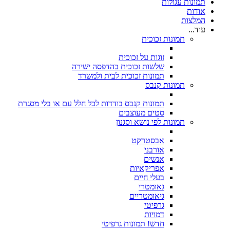
תמונות עגולות
אודות
המלצות
עוד...
תמונות זכוכית
זוגות על זכוכית
שלשות זכוכית בהדפסה ישירה
תמונות זכוכית לבית ולמשרד
תמונות קנבס
תמונות קנבס בודדות לכל חלל עם או בלי מסגרת
סטים מעוצבים
תמונות לפי נושא וסגנון
אבסטרקט
אורבני
אנשים
אפריקאיות
בעלי חיים
גאומטרי
גיאומטריים
גרפיטי
דמויות
חדש! תמונות גרפיטי