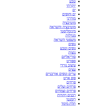
טבע
יוקרתי
ים
ים וחופים
מודרני
מוטיבציה
מוטיבציה והשראה
מינימליסטי
מנדלות
משפטי השראה
נופים
נופים וטבע
נוצות
סוריאליזם
ספורט
עיצוב נורדי
עצים
ערים ונופים אורבניים
פופ ארט
פרחים
פרחים ועלים
פרחים וצמחים
רבנים ויהדות
רומנטי
תלת מימד