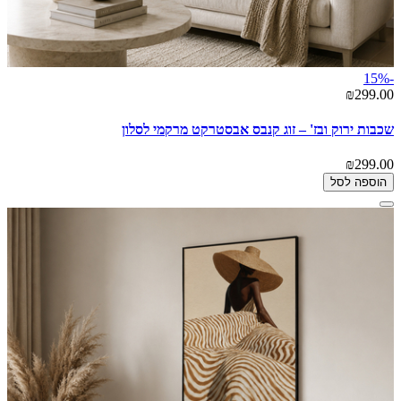
-15%
₪299.00
שכבות ירוק ובז' – זוג קנבס אבסטרקט מרקמי לסלון
₪299.00
הוספה לסל