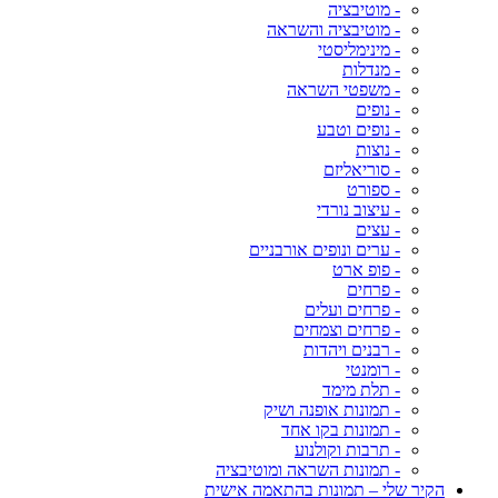
- מוטיבציה
- מוטיבציה והשראה
- מינימליסטי
- מנדלות
- משפטי השראה
- נופים
- נופים וטבע
- נוצות
- סוריאליזם
- ספורט
- עיצוב נורדי
- עצים
- ערים ונופים אורבניים
- פופ ארט
- פרחים
- פרחים ועלים
- פרחים וצמחים
- רבנים ויהדות
- רומנטי
- תלת מימד
- תמונות אופנה ושיק
- תמונות בקו אחד
- תרבות וקולנוע
- תמונות השראה ומוטיבציה
הקיר שלי – תמונות בהתאמה אישית