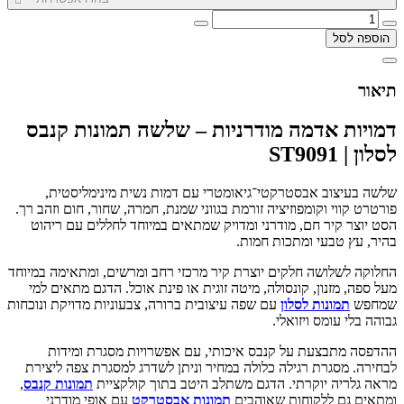
הוספה לסל
תיאור
דמויות אדמה מודרניות – שלשה תמונות קנבס
לסלון | ST9091
שלשה בעיצוב אבסטרקטי־גיאומטרי עם דמות נשית מינימליסטית,
פורטרט קווי וקומפוזיציה זורמת בגווני שמנת, חמרה, שחור, חום וזהב רך.
הסט יוצר קיר חם, מודרני ומדויק שמתאים במיוחד לחללים עם ריהוט
בהיר, עץ טבעי ומתכות חמות.
החלוקה לשלושה חלקים יוצרת קיר מרכזי רחב ומרשים, ומתאימה במיוחד
מעל ספה, מזנון, קונסולה, מיטה זוגית או פינת אוכל. הדגם מתאים למי
שמחפש
תמונות לסלון
עם שפה עיצובית ברורה, צבעוניות מדויקת ונוכחות
גבוהה בלי עומס ויזואלי.
ההדפסה מתבצעת על קנבס איכותי, עם אפשרויות מסגרת ומידות
לבחירה. מסגרת רגילה כלולה במחיר וניתן לשדרג למסגרת צפה ליצירת
מראה גלריה יוקרתי. הדגם משתלב היטב בתוך קולקציית
תמונות קנבס
,
ומתאים גם ללקוחות שאוהבים
תמונות אבסטרקט
עם אופי מודרני