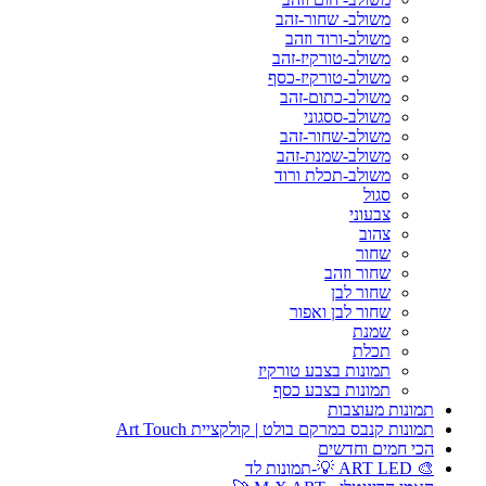
משולב- שחור-זהב
משולב-ורוד וזהב
משולב-טורקיז-זהב
משולב-טורקיז-כסף
משולב-כתום-זהב
משולב-ססגוני
משולב-שחור-זהב
משולב-שמנת-זהב
משולב-תכלת ורוד
סגול
צבעוני
צהוב
שחור
שחור וזהב
שחור לבן
שחור לבן ואפור
שמנת
תכלת
תמונות בצבע טורקיז
תמונות בצבע כסף
תמונות מעוצבות
תמונות קנבס במרקם בולט | קולקציית Art Touch
הכי חמים וחדשים
🎨 ART LED 💡-תמונות לד