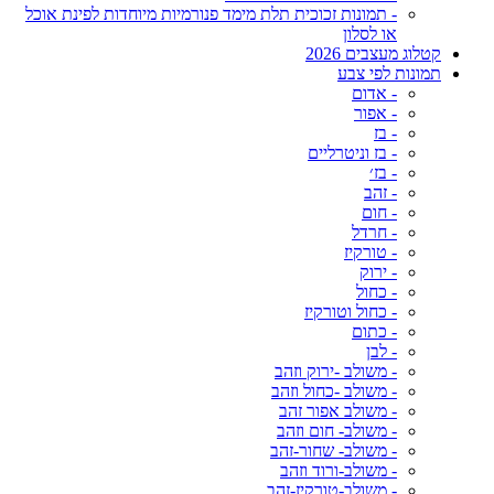
- תמונות זכוכית תלת מימד פנורמיות מיוחדות לפינת אוכל
או לסלון
קטלוג מעצבים 2026
תמונות לפי צבע
- אדום
- אפור
- בז
- בז וניטרליים
- בז׳
- זהב
- חום
- חרדל
- טורקיז
- ירוק
- כחול
- כחול וטורקיז
- כתום
- לבן
- משולב -ירוק וזהב
- משולב -כחול וזהב
- משולב אפור זהב
- משולב- חום וזהב
- משולב- שחור-זהב
- משולב-ורוד וזהב
- משולב-טורקיז-זהב