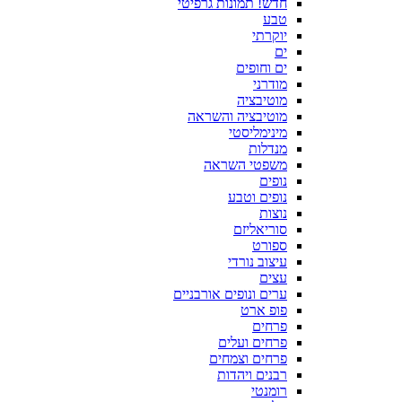
חדש! תמונות גרפיטי
טבע
יוקרתי
ים
ים וחופים
מודרני
מוטיבציה
מוטיבציה והשראה
מינימליסטי
מנדלות
משפטי השראה
נופים
נופים וטבע
נוצות
סוריאליזם
ספורט
עיצוב נורדי
עצים
ערים ונופים אורבניים
פופ ארט
פרחים
פרחים ועלים
פרחים וצמחים
רבנים ויהדות
רומנטי