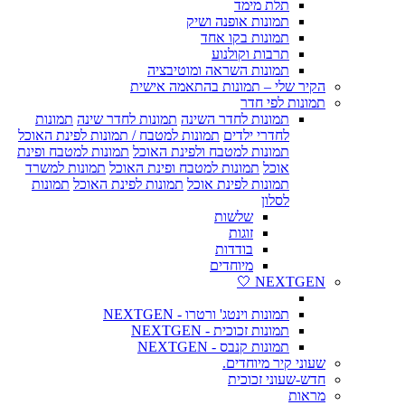
תלת מימד
תמונות אופנה ושיק
תמונות בקו אחד
תרבות וקולנוע
תמונות השראה ומוטיבציה
הקיר שלי – תמונות בהתאמה אישית
תמונות לפי חדר
תמונות לחדר השינה
תמונות לחדר שינה
תמונות
לחדרי ילדים
תמונות למטבח / תמונות לפינת האוכל
תמונות למטבח ולפינת האוכל
תמונות למטבח ופינת
אוכל
תמונות למטבח ופינת האוכל
תמונות למשרד
תמונות לפינת אוכל
תמונות לפינת האוכל
תמונות
לסלון
שלשות
זוגות
בודדות
מיוחדים
NEXTGEN 🤍
תמונות וינטג' ורטרו - NEXTGEN
תמונות זכוכית - NEXTGEN
תמונות קנבס - NEXTGEN
שעוני קיר מיוחדים.
חדש-שעוני זכוכית
מראות