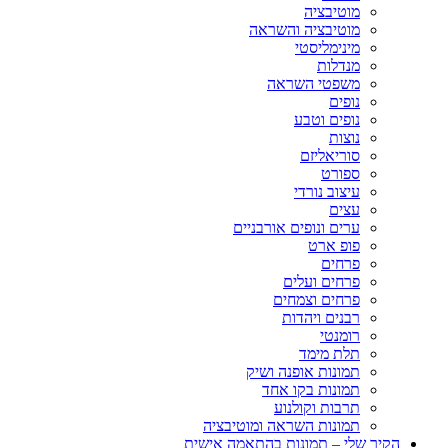
מוטיבציה
מוטיבציה והשראה
מינימליסטי
מנדלות
משפטי השראה
נופים
נופים וטבע
נוצות
סוריאליזם
ספורט
עיצוב נורדי
עצים
ערים ונופים אורבניים
פופ ארט
פרחים
פרחים ועלים
פרחים וצמחים
רבנים ויהדות
רומנטי
תלת מימד
תמונות אופנה ושיק
תמונות בקו אחד
תרבות וקולנוע
תמונות השראה ומוטיבציה
הקיר שלי – תמונות בהתאמה אישית