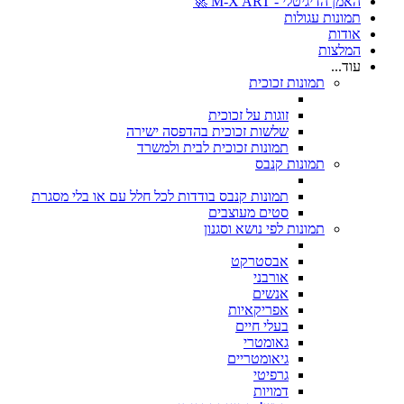
האמן הדיגיטלי - M-X ART 🚀
תמונות עגולות
אודות
המלצות
עוד...
תמונות זכוכית
זוגות על זכוכית
שלשות זכוכית בהדפסה ישירה
תמונות זכוכית לבית ולמשרד
תמונות קנבס
תמונות קנבס בודדות לכל חלל עם או בלי מסגרת
סטים מעוצבים
תמונות לפי נושא וסגנון
אבסטרקט
אורבני
אנשים
אפריקאיות
בעלי חיים
גאומטרי
גיאומטריים
גרפיטי
דמויות