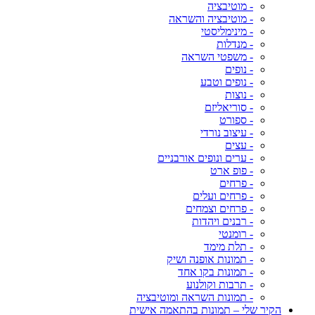
- מוטיבציה
- מוטיבציה והשראה
- מינימליסטי
- מנדלות
- משפטי השראה
- נופים
- נופים וטבע
- נוצות
- סוריאליזם
- ספורט
- עיצוב נורדי
- עצים
- ערים ונופים אורבניים
- פופ ארט
- פרחים
- פרחים ועלים
- פרחים וצמחים
- רבנים ויהדות
- רומנטי
- תלת מימד
- תמונות אופנה ושיק
- תמונות בקו אחד
- תרבות וקולנוע
- תמונות השראה ומוטיבציה
הקיר שלי – תמונות בהתאמה אישית