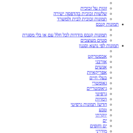
זוגות על זכוכית
שלשות זכוכית בהדפסה ישירה
תמונות זכוכית לבית ולמשרד
תמונות קנבס
תמונות קנבס בודדות לכל חלל עם או בלי מסגרת
סטים מעוצבים
תמונות לפי נושא וסגנון
אבסטרקט
אורבני
אנשים
אפריקאיות
בעלי חיים
גאומטרי
גיאומטריים
גרפיטי
דמויות
חדש! תמונות גרפיטי
טבע
יוקרתי
ים
ים וחופים
מודרני