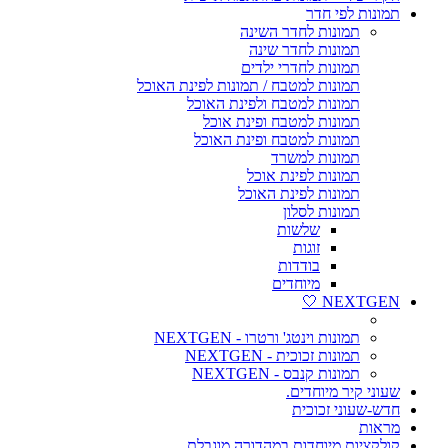
תמונות לפי חדר
תמונות לחדר השינה
תמונות לחדר שינה
תמונות לחדרי ילדים
תמונות למטבח / תמונות לפינת האוכל
תמונות למטבח ולפינת האוכל
תמונות למטבח ופינת אוכל
תמונות למטבח ופינת האוכל
תמונות למשרד
תמונות לפינת אוכל
תמונות לפינת האוכל
תמונות לסלון
שלשות
זוגות
בודדות
מיוחדים
NEXTGEN 🤍
תמונות וינטג' ורטרו - NEXTGEN
תמונות זכוכית - NEXTGEN
תמונות קנבס - NEXTGEN
שעוני קיר מיוחדים.
חדש-שעוני זכוכית
מראות
קולקציות מיוחדות במהדורה מוגבלת