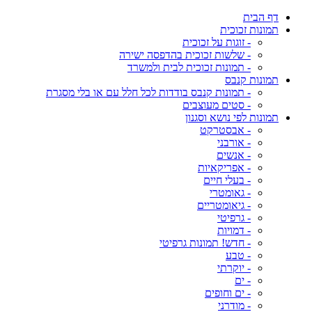
דף הבית
תמונות זכוכית
- זוגות על זכוכית
- שלשות זכוכית בהדפסה ישירה
- תמונות זכוכית לבית ולמשרד
תמונות קנבס
- תמונות קנבס בודדות לכל חלל עם או בלי מסגרת
- סטים מעוצבים
תמונות לפי נושא וסגנון
- אבסטרקט
- אורבני
- אנשים
- אפריקאיות
- בעלי חיים
- גאומטרי
- גיאומטריים
- גרפיטי
- דמויות
- חדש! תמונות גרפיטי
- טבע
- יוקרתי
- ים
- ים וחופים
- מודרני