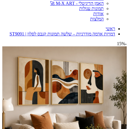
האמן הדיגיטלי - M-X ART 🚀
תמונות עגולות
אודות
המלצות
ראשי
דמויות אדמה מודרניות – שלשה תמונות קנבס לסלון | ST9091
-15%