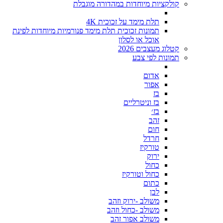
קולקציות מיוחדות במהדורה מוגבלת
תלת מימד על זכוכית 4K
תמונות זכוכית תלת מימד פנורמיות מיוחדות לפינת
אוכל או לסלון
קטלוג מעצבים 2026
תמונות לפי צבע
אדום
אפור
בז
בז וניטרליים
בז׳
זהב
חום
חרדל
טורקיז
ירוק
כחול
כחול וטורקיז
כתום
לבן
משולב -ירוק וזהב
משולב -כחול וזהב
משולב אפור זהב