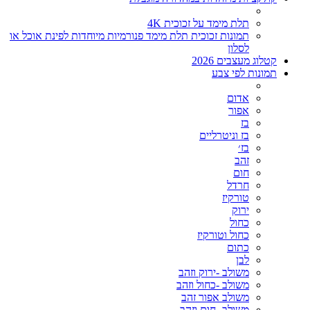
תלת מימד על זכוכית 4K
תמונות זכוכית תלת מימד פנורמיות מיוחדות לפינת אוכל או
לסלון
קטלוג מעצבים 2026
תמונות לפי צבע
אדום
אפור
בז
בז וניטרליים
בז׳
זהב
חום
חרדל
טורקיז
ירוק
כחול
כחול וטורקיז
כתום
לבן
משולב -ירוק וזהב
משולב -כחול וזהב
משולב אפור זהב
משולב- חום וזהב