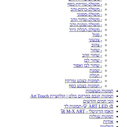
- משולב-טורקיז-כסף
- משולב-כתום-זהב
- משולב-ססגוני
- משולב-שחור-זהב
- משולב-שמנת-זהב
- משולב-תכלת ורוד
- סגול
- צבעוני
- צהוב
- שחור
- שחור וזהב
- שחור לבן
- שחור לבן ואפור
- שמנת
- תכלת
- תמונות בצבע טורקיז
- תמונות בצבע כסף
תמונות מעוצבות
תמונות קנבס במרקם בולט | קולקציית Art Touch
הכי חמים וחדשים
🎨 ART LED 💡-תמונות לד
האמן הדיגיטלי - M-X ART 🚀
תמונות עגולות
אודות
המלצות