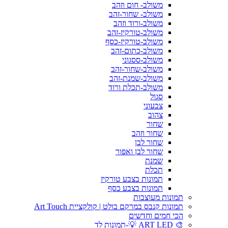
משולב- חום וזהב
משולב- שחור-זהב
משולב-ורוד וזהב
משולב-טורקיז-זהב
משולב-טורקיז-כסף
משולב-כתום-זהב
משולב-ססגוני
משולב-שחור-זהב
משולב-שמנת-זהב
משולב-תכלת ורוד
סגול
צבעוני
צהוב
שחור
שחור וזהב
שחור לבן
שחור לבן ואפור
שמנת
תכלת
תמונות בצבע טורקיז
תמונות בצבע כסף
תמונות מעוצבות
תמונות קנבס במרקם בולט | קולקציית Art Touch
הכי חמים וחדשים
🎨 ART LED 💡-תמונות לד