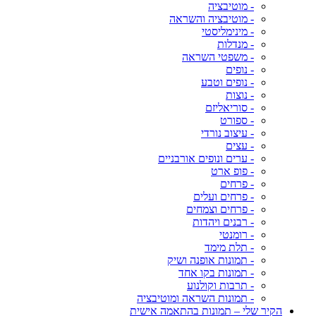
- מוטיבציה
- מוטיבציה והשראה
- מינימליסטי
- מנדלות
- משפטי השראה
- נופים
- נופים וטבע
- נוצות
- סוריאליזם
- ספורט
- עיצוב נורדי
- עצים
- ערים ונופים אורבניים
- פופ ארט
- פרחים
- פרחים ועלים
- פרחים וצמחים
- רבנים ויהדות
- רומנטי
- תלת מימד
- תמונות אופנה ושיק
- תמונות בקו אחד
- תרבות וקולנוע
- תמונות השראה ומוטיבציה
הקיר שלי – תמונות בהתאמה אישית