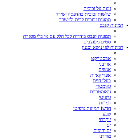
זוגות על זכוכית
שלשות זכוכית בהדפסה ישירה
תמונות זכוכית לבית ולמשרד
תמונות קנבס
תמונות קנבס בודדות לכל חלל עם או בלי מסגרת
סטים מעוצבים
תמונות לפי נושא וסגנון
אבסטרקט
אורבני
אנשים
אפריקאיות
בעלי חיים
גאומטרי
גיאומטריים
גרפיטי
דמויות
חדש! תמונות גרפיטי
טבע
יוקרתי
ים
ים וחופים
מודרני