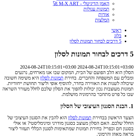
האמן הדיגיטלי - M-X ART 🚀
תמונות עגולות
אודות
המלצות
ראשי
בלוג
5 דרכים לבחור תמונות לסלון
5 דרכים לבחור תמונות לסלון
2024-08-24T10:15:01+03:00
2024-08-24T10:15:01+03:00
הסלון הוא הלב הפועם של הבית, המקום שבו אנו מארחים, נרגעים
ומבלים עם המשפחה והחברים. בחירת
תמונות לסלון
היא משימה חשובה
שיכולה לשנות את האווירה בחדר, להוסיף אופי וליצור תחושת ייחודיות.
תמונות מעוצבות נכון יכולות להפוך את הסלון שלכם לחלל מעורר השראה
שבו כל פרט מתחבר בהרמוניה מושלמת.
1. הבנת הסגנון העיצובי של הסלון
הצעד הראשון בבחירת
תמונות לסלון
הוא להבין את הסגנון העיצובי של
החלל שלכם. האם הסלון מעוצב בסגנון מודרני ומינימליסטי? או אולי
בסגנון חם וכפרי? בחירת תמונות שמתאימות לסגנון הכללי תעזור ליצור
מראה מאוזן והרמוני.