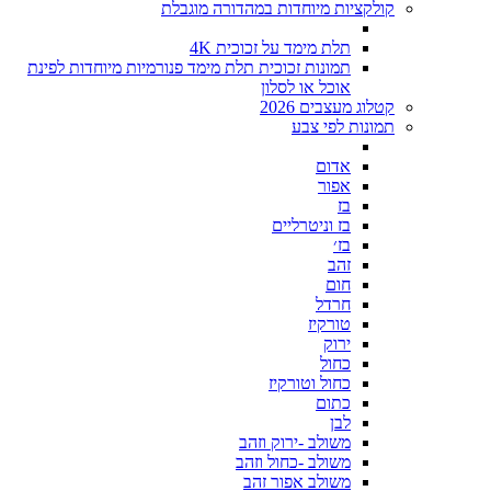
קולקציות מיוחדות במהדורה מוגבלת
תלת מימד על זכוכית 4K
תמונות זכוכית תלת מימד פנורמיות מיוחדות לפינת
אוכל או לסלון
קטלוג מעצבים 2026
תמונות לפי צבע
אדום
אפור
בז
בז וניטרליים
בז׳
זהב
חום
חרדל
טורקיז
ירוק
כחול
כחול וטורקיז
כתום
לבן
משולב -ירוק וזהב
משולב -כחול וזהב
משולב אפור זהב