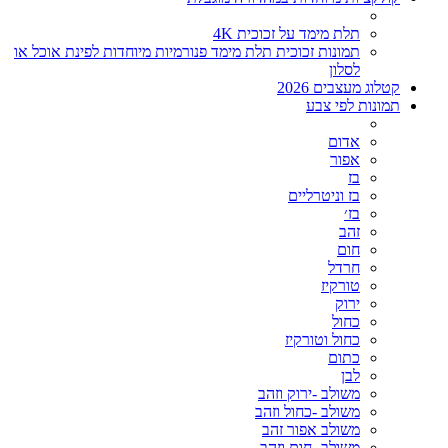
תלת מימד על זכוכית 4K
תמונות זכוכית תלת מימד פנורמיות מיוחדות לפינת אוכל או
לסלון
קטלוג מעצבים 2026
תמונות לפי צבע
אדום
אפור
בז
בז וניטרליים
בז׳
זהב
חום
חרדל
טורקיז
ירוק
כחול
כחול וטורקיז
כתום
לבן
משולב -ירוק וזהב
משולב -כחול וזהב
משולב אפור זהב
משולב- חום וזהב