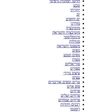
חדש! תמונות גרפיטי
טבע
יוקרתי
ים
ים וחופים
מודרני
מוטיבציה
מוטיבציה והשראה
מינימליסטי
מנדלות
משפטי השראה
נופים
נופים וטבע
נוצות
סוריאליזם
ספורט
עיצוב נורדי
עצים
ערים ונופים אורבניים
פופ ארט
פרחים
פרחים ועלים
פרחים וצמחים
רבנים ויהדות
רומנטי