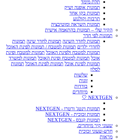
תלת מימד
תמונות אופנה ושיק
תמונות בקו אחד
תרבות וקולנוע
תמונות השראה ומוטיבציה
הקיר שלי – תמונות בהתאמה אישית
תמונות לפי חדר
תמונות לחדר השינה
תמונות לחדר שינה
תמונות
לחדרי ילדים
תמונות למטבח / תמונות לפינת האוכל
תמונות למטבח ולפינת האוכל
תמונות למטבח ופינת
אוכל
תמונות למטבח ופינת האוכל
תמונות למשרד
תמונות לפינת אוכל
תמונות לפינת האוכל
תמונות
לסלון
שלשות
זוגות
בודדות
מיוחדים
NEXTGEN 🤍
תמונות וינטג' ורטרו - NEXTGEN
תמונות זכוכית - NEXTGEN
תמונות קנבס - NEXTGEN
שעוני קיר מיוחדים.
חדש-שעוני זכוכית
מראות