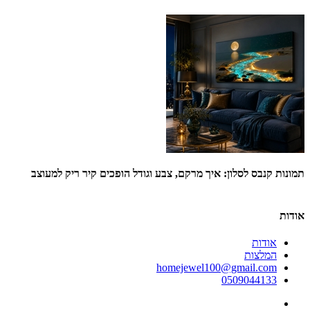
תמונות קנבס לסלון: איך מרקם, צבע וגודל הופכים קיר ריק למעוצב
או
אודות
אודות
המלצות
homejewel100@gmail.com
0509044133