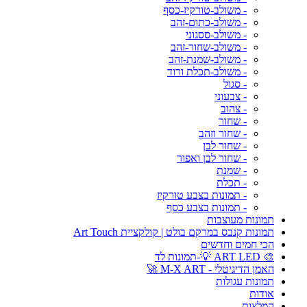
- משולב-טורקיז-כסף
- משולב-כתום-זהב
- משולב-ססגוני
- משולב-שחור-זהב
- משולב-שמנת-זהב
- משולב-תכלת ורוד
- סגול
- צבעוני
- צהוב
- שחור
- שחור וזהב
- שחור לבן
- שחור לבן ואפור
- שמנת
- תכלת
- תמונות בצבע טורקיז
- תמונות בצבע כסף
תמונות מעוצבות
תמונות קנבס במרקם בולט | קולקציית Art Touch
הכי חמים וחדשים
🎨 ART LED 💡-תמונות לד
האמן הדיגיטלי - M-X ART 🚀
תמונות עגולות
אודות
המלצות