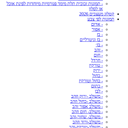
- תמונות זכוכית תלת מימד פנורמיות מיוחדות לפינת אוכל
או לסלון
קטלוג מעצבים 2026
תמונות לפי צבע
- אדום
- אפור
- בז
- בז וניטרליים
- בז׳
- זהב
- חום
- חרדל
- טורקיז
- ירוק
- כחול
- כחול וטורקיז
- כתום
- לבן
- משולב -ירוק וזהב
- משולב -כחול וזהב
- משולב אפור זהב
- משולב- חום וזהב
- משולב- שחור-זהב
- משולב-ורוד וזהב
- משולב-טורקיז-זהב