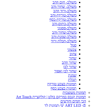
משולב- חום וזהב
משולב- שחור-זהב
משולב-ורוד וזהב
משולב-טורקיז-זהב
משולב-טורקיז-כסף
משולב-כתום-זהב
משולב-ססגוני
משולב-שחור-זהב
משולב-שמנת-זהב
משולב-תכלת ורוד
סגול
צבעוני
צהוב
שחור
שחור וזהב
שחור לבן
שחור לבן ואפור
שמנת
תכלת
תמונות בצבע טורקיז
תמונות בצבע כסף
תמונות מעוצבות
תמונות קנבס במרקם בולט | קולקציית Art Touch
הכי חמים וחדשים
🎨 ART LED 💡-תמונות לד