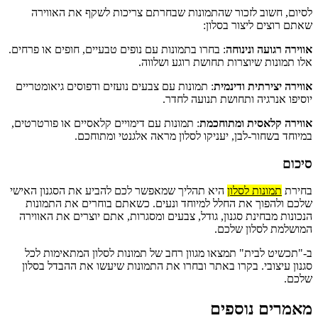
לסיום, חשוב לזכור שהתמונות שבחרתם צריכות לשקף את האווירה
שאתם רוצים ליצור בסלון:
אווירה רגועה ונינוחה
: בחרו בתמונות עם נופים טבעיים, חופים או פרחים.
אלו תמונות שיוצרות תחושת רוגע ושלווה.
אווירה יצירתית ודינמית
: תמונות עם צבעים נועזים ודפוסים גיאומטריים
יוסיפו אנרגיה ותחושת תנועה לחדר.
אווירה קלאסית ומתוחכמת
: תמונות עם דימויים קלאסיים או פורטרטים,
במיוחד בשחור-לבן, יעניקו לסלון מראה אלגנטי ומתוחכם.
סיכום
בחירת
תמונות לסלון
היא תהליך שמאפשר לכם להביע את הסגנון האישי
שלכם ולהפוך את החלל למיוחד ונעים. כשאתם בוחרים את התמונות
הנכונות מבחינת סגנון, גודל, צבעים ומסגרות, אתם יוצרים את האווירה
המושלמת לסלון שלכם.
ב-"תכשיט לבית" תמצאו מגוון רחב של תמונות לסלון המתאימות לכל
סגנון עיצובי. בקרו באתר ובחרו את התמונות שיעשו את ההבדל בסלון
שלכם.
מאמרים נוספים