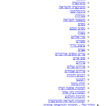
מוטיבציה
מוטיבציה והשראה
מינימליסטי
מנדלות
משפטי השראה
נופים
נופים וטבע
נוצות
סוריאליזם
ספורט
עיצוב נורדי
עצים
ערים ונופים אורבניים
פופ ארט
פרחים
פרחים ועלים
פרחים וצמחים
רבנים ויהדות
רומנטי
תלת מימד
תמונות אופנה ושיק
תמונות בקו אחד
תרבות וקולנוע
תמונות השראה ומוטיבציה
הקיר שלי – תמונות בהתאמה אישית