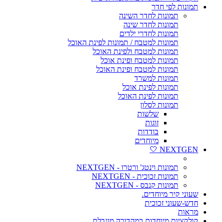
תמונות לפי חדר
תמונות לחדר השינה
תמונות לחדר שינה
תמונות לחדרי ילדים
תמונות למטבח / תמונות לפינת האוכל
תמונות למטבח ולפינת האוכל
תמונות למטבח ופינת אוכל
תמונות למטבח ופינת האוכל
תמונות למשרד
תמונות לפינת אוכל
תמונות לפינת האוכל
תמונות לסלון
שלשות
זוגות
בודדות
מיוחדים
NEXTGEN 🤍
תמונות וינטג' ורטרו - NEXTGEN
תמונות זכוכית - NEXTGEN
תמונות קנבס - NEXTGEN
שעוני קיר מיוחדים.
חדש-שעוני זכוכית
מראות
קולקציות מיוחדות במהדורה מוגבלת