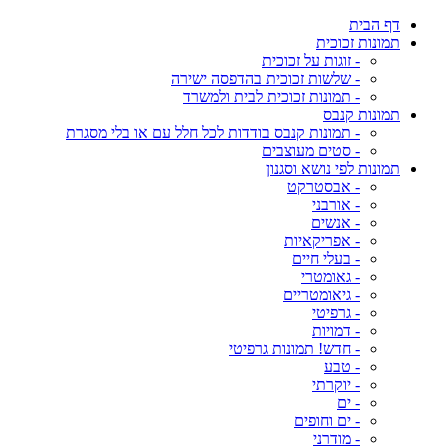
דף הבית
תמונות זכוכית
- זוגות על זכוכית
- שלשות זכוכית בהדפסה ישירה
- תמונות זכוכית לבית ולמשרד
תמונות קנבס
- תמונות קנבס בודדות לכל חלל עם או בלי מסגרת
- סטים מעוצבים
תמונות לפי נושא וסגנון
- אבסטרקט
- אורבני
- אנשים
- אפריקאיות
- בעלי חיים
- גאומטרי
- גיאומטריים
- גרפיטי
- דמויות
- חדש! תמונות גרפיטי
- טבע
- יוקרתי
- ים
- ים וחופים
- מודרני