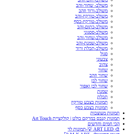
משולב- שחור-זהב
משולב-ורוד וזהב
משולב-טורקיז-זהב
משולב-טורקיז-כסף
משולב-כתום-זהב
משולב-ססגוני
משולב-שחור-זהב
משולב-שמנת-זהב
משולב-תכלת ורוד
סגול
צבעוני
צהוב
שחור
שחור וזהב
שחור לבן
שחור לבן ואפור
שמנת
תכלת
תמונות בצבע טורקיז
תמונות בצבע כסף
תמונות מעוצבות
תמונות קנבס במרקם בולט | קולקציית Art Touch
הכי חמים וחדשים
🎨 ART LED 💡-תמונות לד