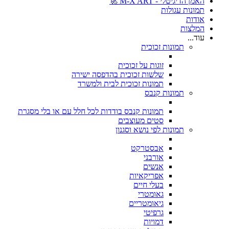
האמן הדיגיטלי - M-X ART 🚀
תמונות עגולות
אודות
המלצות
עוד...
תמונות זכוכית
זוגות על זכוכית
שלשות זכוכית בהדפסה ישירה
תמונות זכוכית לבית ולמשרד
תמונות קנבס
תמונות קנבס בודדות לכל חלל עם או בלי מסגרת
סטים מעוצבים
תמונות לפי נושא וסגנון
אבסטרקט
אורבני
אנשים
אפריקאיות
בעלי חיים
גאומטרי
גיאומטריים
גרפיטי
דמויות