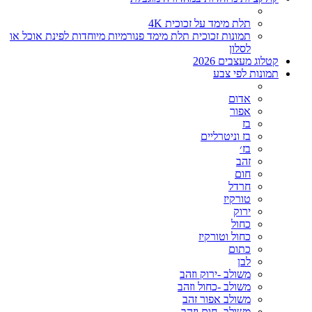
תלת מימד על זכוכית 4K
תמונות זכוכית תלת מימד פנורמיות מיוחדות לפינת אוכל או
לסלון
קטלוג מעצבים 2026
תמונות לפי צבע
אדום
אפור
בז
בז וניטרליים
בז׳
זהב
חום
חרדל
טורקיז
ירוק
כחול
כחול וטורקיז
כתום
לבן
משולב -ירוק וזהב
משולב -כחול וזהב
משולב אפור זהב
משולב- חום וזהב