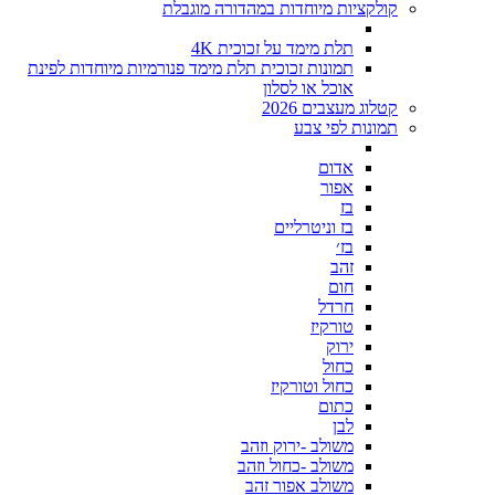
קולקציות מיוחדות במהדורה מוגבלת
תלת מימד על זכוכית 4K
תמונות זכוכית תלת מימד פנורמיות מיוחדות לפינת
אוכל או לסלון
קטלוג מעצבים 2026
תמונות לפי צבע
אדום
אפור
בז
בז וניטרליים
בז׳
זהב
חום
חרדל
טורקיז
ירוק
כחול
כחול וטורקיז
כתום
לבן
משולב -ירוק וזהב
משולב -כחול וזהב
משולב אפור זהב