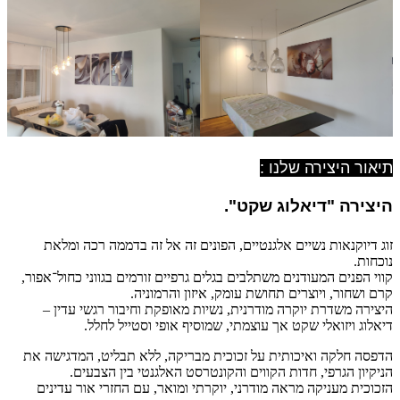
תיאור היצירה שלנו :
היצירה "דיאלוג שקט
".
זוג דיוקנאות נשיים אלגנטיים, הפונים זה אל זה בדממה רכה ומלאת
נוכחות.
קווי הפנים המעודנים משתלבים בגלים גרפיים זורמים בגווני כחול־אפור,
קרם ושחור, ויוצרים תחושת עומק, איזון והרמוניה.
היצירה משדרת יוקרה מודרנית, נשיות מאופקת וחיבור רגשי עדין –
דיאלוג ויזואלי שקט אך עוצמתי, שמוסיף אופי וסטייל לחלל.
הדפסה חלקה ואיכותית על זכוכית מבריקה, ללא תבליט, המדגישה את
הניקיון הגרפי, חדות הקווים והקונטרסט האלגנטי בין הצבעים.
הזכוכית מעניקה מראה מודרני, יוקרתי ומואר, עם החזרי אור עדינים