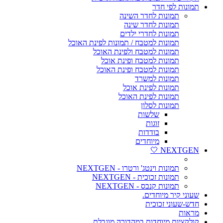
תמונות לפי חדר
תמונות לחדר השינה
תמונות לחדר שינה
תמונות לחדרי ילדים
תמונות למטבח / תמונות לפינת האוכל
תמונות למטבח ולפינת האוכל
תמונות למטבח ופינת אוכל
תמונות למטבח ופינת האוכל
תמונות למשרד
תמונות לפינת אוכל
תמונות לפינת האוכל
תמונות לסלון
שלשות
זוגות
בודדות
מיוחדים
NEXTGEN 🤍
תמונות וינטג' ורטרו - NEXTGEN
תמונות זכוכית - NEXTGEN
תמונות קנבס - NEXTGEN
שעוני קיר מיוחדים.
חדש-שעוני זכוכית
מראות
קולקציות מיוחדות במהדורה מוגבלת