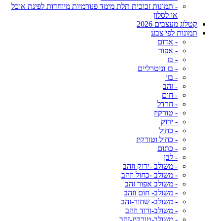
- תמונות זכוכית תלת מימד פנורמיות מיוחדות לפינת אוכל
או לסלון
קטלוג מעצבים 2026
תמונות לפי צבע
- אדום
- אפור
- בז
- בז וניטרליים
- בז׳
- זהב
- חום
- חרדל
- טורקיז
- ירוק
- כחול
- כחול וטורקיז
- כתום
- לבן
- משולב -ירוק וזהב
- משולב -כחול וזהב
- משולב אפור זהב
- משולב- חום וזהב
- משולב- שחור-זהב
- משולב-ורוד וזהב
- משולב-טורקיז-זהב