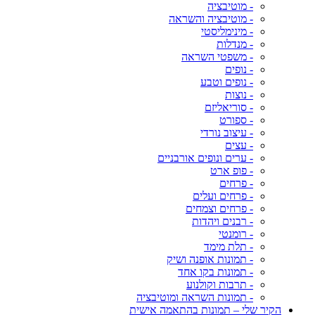
- מוטיבציה
- מוטיבציה והשראה
- מינימליסטי
- מנדלות
- משפטי השראה
- נופים
- נופים וטבע
- נוצות
- סוריאליזם
- ספורט
- עיצוב נורדי
- עצים
- ערים ונופים אורבניים
- פופ ארט
- פרחים
- פרחים ועלים
- פרחים וצמחים
- רבנים ויהדות
- רומנטי
- תלת מימד
- תמונות אופנה ושיק
- תמונות בקו אחד
- תרבות וקולנוע
- תמונות השראה ומוטיבציה
הקיר שלי – תמונות בהתאמה אישית