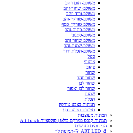
משולב- חום וזהב
משולב- שחור-זהב
משולב-ורוד וזהב
משולב-טורקיז-זהב
משולב-טורקיז-כסף
משולב-כתום-זהב
משולב-ססגוני
משולב-שחור-זהב
משולב-שמנת-זהב
משולב-תכלת ורוד
סגול
צבעוני
צהוב
שחור
שחור וזהב
שחור לבן
שחור לבן ואפור
שמנת
תכלת
תמונות בצבע טורקיז
תמונות בצבע כסף
תמונות מעוצבות
תמונות קנבס במרקם בולט | קולקציית Art Touch
הכי חמים וחדשים
🎨 ART LED 💡-תמונות לד