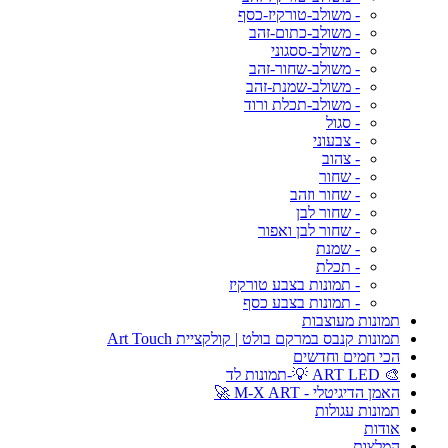
- משולב-טורקיז-כסף
- משולב-כתום-זהב
- משולב-ססגוני
- משולב-שחור-זהב
- משולב-שמנת-זהב
- משולב-תכלת ורוד
- סגול
- צבעוני
- צהוב
- שחור
- שחור וזהב
- שחור לבן
- שחור לבן ואפור
- שמנת
- תכלת
- תמונות בצבע טורקיז
- תמונות בצבע כסף
תמונות מעוצבות
תמונות קנבס במרקם בולט | קולקציית Art Touch
הכי חמים וחדשים
🎨 ART LED 💡-תמונות לד
האמן הדיגיטלי - M-X ART 🚀
תמונות עגולות
אודות
המלצות