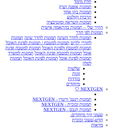
תלת מימד
תמונות אופנה ושיק
תמונות בקו אחד
תרבות וקולנוע
תמונות השראה ומוטיבציה
הקיר שלי – תמונות בהתאמה אישית
תמונות לפי חדר
תמונות לחדר השינה
תמונות לחדר שינה
תמונות
לחדרי ילדים
תמונות למטבח / תמונות לפינת האוכל
תמונות למטבח ולפינת האוכל
תמונות למטבח ופינת
אוכל
תמונות למטבח ופינת האוכל
תמונות למשרד
תמונות לפינת אוכל
תמונות לפינת האוכל
תמונות
לסלון
שלשות
זוגות
בודדות
מיוחדים
NEXTGEN 🤍
תמונות וינטג' ורטרו - NEXTGEN
תמונות זכוכית - NEXTGEN
תמונות קנבס - NEXTGEN
שעוני קיר מיוחדים.
חדש-שעוני זכוכית
מראות