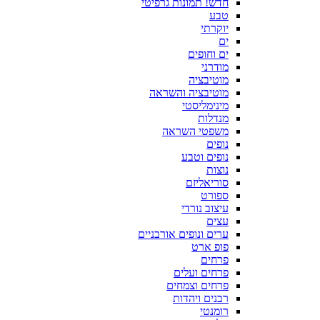
חדש! תמונות גרפיטי
טבע
יוקרתי
ים
ים וחופים
מודרני
מוטיבציה
מוטיבציה והשראה
מינימליסטי
מנדלות
משפטי השראה
נופים
נופים וטבע
נוצות
סוריאליזם
ספורט
עיצוב נורדי
עצים
ערים ונופים אורבניים
פופ ארט
פרחים
פרחים ועלים
פרחים וצמחים
רבנים ויהדות
רומנטי