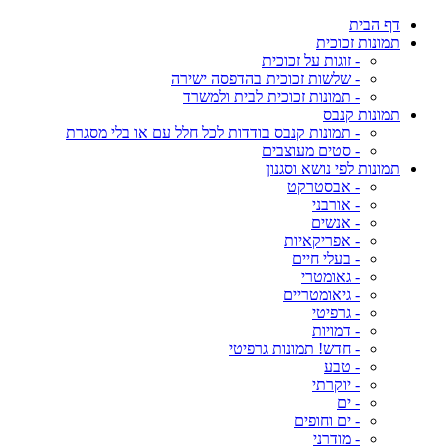
דף הבית
תמונות זכוכית
- זוגות על זכוכית
- שלשות זכוכית בהדפסה ישירה
- תמונות זכוכית לבית ולמשרד
תמונות קנבס
- תמונות קנבס בודדות לכל חלל עם או בלי מסגרת
- סטים מעוצבים
תמונות לפי נושא וסגנון
- אבסטרקט
- אורבני
- אנשים
- אפריקאיות
- בעלי חיים
- גאומטרי
- גיאומטריים
- גרפיטי
- דמויות
- חדש! תמונות גרפיטי
- טבע
- יוקרתי
- ים
- ים וחופים
- מודרני