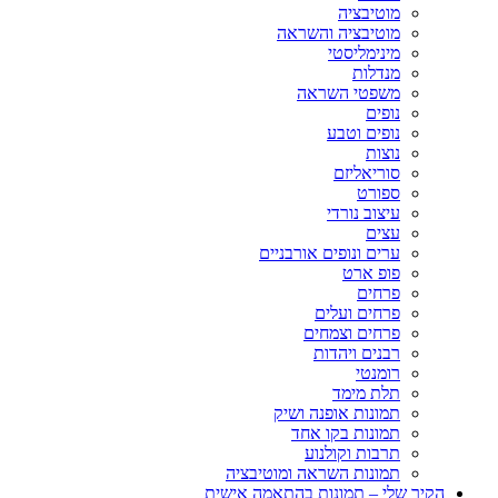
מוטיבציה
מוטיבציה והשראה
מינימליסטי
מנדלות
משפטי השראה
נופים
נופים וטבע
נוצות
סוריאליזם
ספורט
עיצוב נורדי
עצים
ערים ונופים אורבניים
פופ ארט
פרחים
פרחים ועלים
פרחים וצמחים
רבנים ויהדות
רומנטי
תלת מימד
תמונות אופנה ושיק
תמונות בקו אחד
תרבות וקולנוע
תמונות השראה ומוטיבציה
הקיר שלי – תמונות בהתאמה אישית