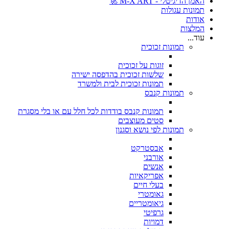
האמן הדיגיטלי - M-X ART 🚀
תמונות עגולות
אודות
המלצות
עוד...
תמונות זכוכית
זוגות על זכוכית
שלשות זכוכית בהדפסה ישירה
תמונות זכוכית לבית ולמשרד
תמונות קנבס
תמונות קנבס בודדות לכל חלל עם או בלי מסגרת
סטים מעוצבים
תמונות לפי נושא וסגנון
אבסטרקט
אורבני
אנשים
אפריקאיות
בעלי חיים
גאומטרי
גיאומטריים
גרפיטי
דמויות