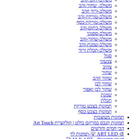
משולב- שחור-זהב
משולב-ורוד וזהב
משולב-טורקיז-זהב
משולב-טורקיז-כסף
משולב-כתום-זהב
משולב-ססגוני
משולב-שחור-זהב
משולב-שמנת-זהב
משולב-תכלת ורוד
סגול
צבעוני
צהוב
שחור
שחור וזהב
שחור לבן
שחור לבן ואפור
שמנת
תכלת
תמונות בצבע טורקיז
תמונות בצבע כסף
תמונות מעוצבות
תמונות קנבס במרקם בולט | קולקציית Art Touch
הכי חמים וחדשים
🎨 ART LED 💡-תמונות לד