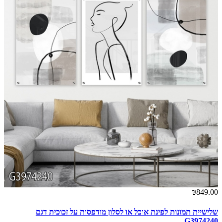
00
₪849.00
שלישיית תמונות לפינת אוכל או לסלון מודפסות על זכוכית דגם
תמ
3
G3974240