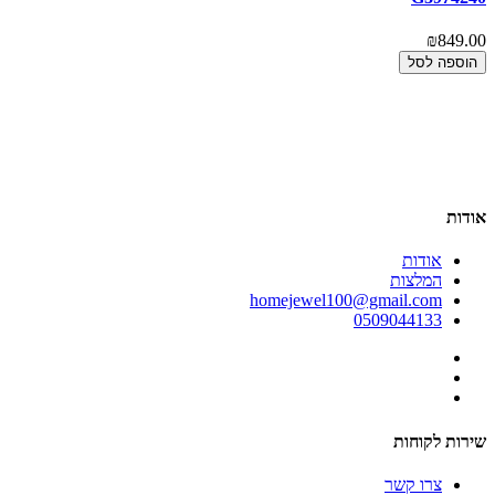
00
₪849.00
הוספה לסל
אודות
אודות
המלצות
homejewel100@gmail.com
0509044133
שירות לקוחות
צרו קשר