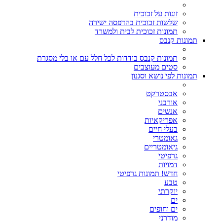
זוגות על זכוכית
שלשות זכוכית בהדפסה ישירה
תמונות זכוכית לבית ולמשרד
תמונות קנבס
תמונות קנבס בודדות לכל חלל עם או בלי מסגרת
סטים מעוצבים
תמונות לפי נושא וסגנון
אבסטרקט
אורבני
אנשים
אפריקאיות
בעלי חיים
גאומטרי
גיאומטריים
גרפיטי
דמויות
חדש! תמונות גרפיטי
טבע
יוקרתי
ים
ים וחופים
מודרני