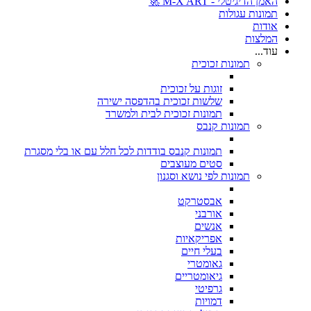
האמן הדיגיטלי - M-X ART 🚀
תמונות עגולות
אודות
המלצות
עוד...
תמונות זכוכית
זוגות על זכוכית
שלשות זכוכית בהדפסה ישירה
תמונות זכוכית לבית ולמשרד
תמונות קנבס
תמונות קנבס בודדות לכל חלל עם או בלי מסגרת
סטים מעוצבים
תמונות לפי נושא וסגנון
אבסטרקט
אורבני
אנשים
אפריקאיות
בעלי חיים
גאומטרי
גיאומטריים
גרפיטי
דמויות