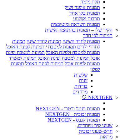
תלת מימד
תמונות אופנה ושיק
תמונות בקו אחד
תרבות וקולנוע
תמונות השראה ומוטיבציה
הקיר שלי – תמונות בהתאמה אישית
תמונות לפי חדר
תמונות לחדר השינה
תמונות לחדר שינה
תמונות
לחדרי ילדים
תמונות למטבח / תמונות לפינת האוכל
תמונות למטבח ולפינת האוכל
תמונות למטבח ופינת
אוכל
תמונות למטבח ופינת האוכל
תמונות למשרד
תמונות לפינת אוכל
תמונות לפינת האוכל
תמונות
לסלון
שלשות
זוגות
בודדות
מיוחדים
NEXTGEN 🤍
תמונות וינטג' ורטרו - NEXTGEN
תמונות זכוכית - NEXTGEN
תמונות קנבס - NEXTGEN
שעוני קיר מיוחדים.
חדש-שעוני זכוכית
מראות