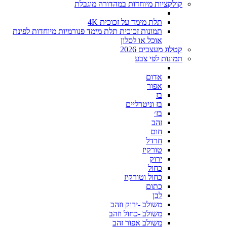
קולקציות מיוחדות במהדורה מוגבלת
תלת מימד על זכוכית 4K
תמונות זכוכית תלת מימד פנורמיות מיוחדות לפינת
אוכל או לסלון
קטלוג מעצבים 2026
תמונות לפי צבע
אדום
אפור
בז
בז וניטרליים
בז׳
זהב
חום
חרדל
טורקיז
ירוק
כחול
כחול וטורקיז
כתום
לבן
משולב -ירוק וזהב
משולב -כחול וזהב
משולב אפור זהב