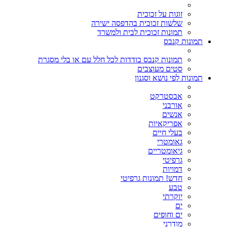
זוגות על זכוכית
שלשות זכוכית בהדפסה ישירה
תמונות זכוכית לבית ולמשרד
תמונות קנבס
תמונות קנבס בודדות לכל חלל עם או בלי מסגרת
סטים מעוצבים
תמונות לפי נושא וסגנון
אבסטרקט
אורבני
אנשים
אפריקאיות
בעלי חיים
גאומטרי
גיאומטריים
גרפיטי
דמויות
חדש! תמונות גרפיטי
טבע
יוקרתי
ים
ים וחופים
מודרני