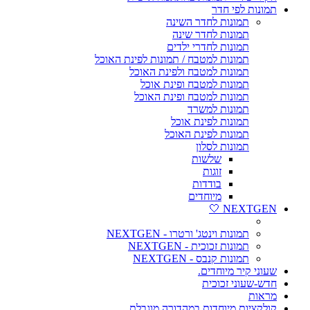
תמונות לפי חדר
תמונות לחדר השינה
תמונות לחדר שינה
תמונות לחדרי ילדים
תמונות למטבח / תמונות לפינת האוכל
תמונות למטבח ולפינת האוכל
תמונות למטבח ופינת אוכל
תמונות למטבח ופינת האוכל
תמונות למשרד
תמונות לפינת אוכל
תמונות לפינת האוכל
תמונות לסלון
שלשות
זוגות
בודדות
מיוחדים
NEXTGEN 🤍
תמונות וינטג' ורטרו - NEXTGEN
תמונות זכוכית - NEXTGEN
תמונות קנבס - NEXTGEN
שעוני קיר מיוחדים.
חדש-שעוני זכוכית
מראות
קולקציות מיוחדות במהדורה מוגבלת