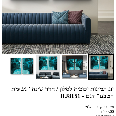
זוג תמונות זכוכית לסלון / חדר שינה "נשימת
הטבע" דגם - HJ8151
זמינות: קיים במלאי
₪599.00