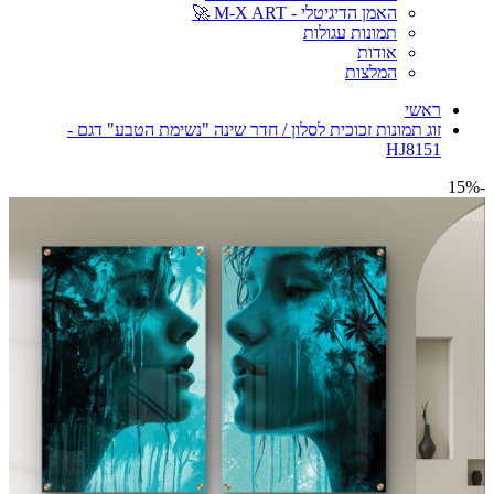
האמן הדיגיטלי - M-X ART 🚀
תמונות עגולות
אודות
המלצות
ראשי
זוג תמונות זכוכית לסלון / חדר שינה "נשימת הטבע" דגם -
HJ8151
-15%