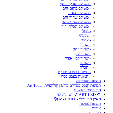
- משולב-טורקיז-כסף
- משולב-כתום-זהב
- משולב-ססגוני
- משולב-שחור-זהב
- משולב-שמנת-זהב
- משולב-תכלת ורוד
- סגול
- צבעוני
- צהוב
- שחור
- שחור וזהב
- שחור לבן
- שחור לבן ואפור
- שמנת
- תכלת
- תמונות בצבע טורקיז
- תמונות בצבע כסף
תמונות מעוצבות
תמונות קנבס במרקם בולט | קולקציית Art Touch
הכי חמים וחדשים
🎨 ART LED 💡-תמונות לד
האמן הדיגיטלי - M-X ART 🚀
תמונות עגולות
אודות
המלצות