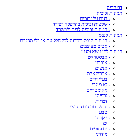
דף הבית
תמונות זכוכית
- זוגות על זכוכית
- שלשות זכוכית בהדפסה ישירה
- תמונות זכוכית לבית ולמשרד
תמונות קנבס
- תמונות קנבס בודדות לכל חלל עם או בלי מסגרת
- סטים מעוצבים
תמונות לפי נושא וסגנון
- אבסטרקט
- אורבני
- אנשים
- אפריקאיות
- בעלי חיים
- גאומטרי
- גיאומטריים
- גרפיטי
- דמויות
- חדש! תמונות גרפיטי
- טבע
- יוקרתי
- ים
- ים וחופים
- מודרני