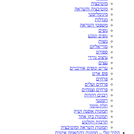
מוטיבציה
מוטיבציה והשראה
מינימליסטי
מנדלות
משפטי השראה
נופים
נופים וטבע
נוצות
סוריאליזם
ספורט
עיצוב נורדי
עצים
ערים ונופים אורבניים
פופ ארט
פרחים
פרחים ועלים
פרחים וצמחים
רבנים ויהדות
רומנטי
תלת מימד
תמונות אופנה ושיק
תמונות בקו אחד
תרבות וקולנוע
תמונות השראה ומוטיבציה
הקיר שלי – תמונות בהתאמה אישית