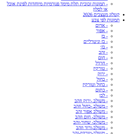
- תמונות זכוכית תלת מימד פנורמיות מיוחדות לפינת אוכל
או לסלון
קטלוג מעצבים 2026
תמונות לפי צבע
- אדום
- אפור
- בז
- בז וניטרליים
- בז׳
- זהב
- חום
- חרדל
- טורקיז
- ירוק
- כחול
- כחול וטורקיז
- כתום
- לבן
- משולב -ירוק וזהב
- משולב -כחול וזהב
- משולב אפור זהב
- משולב- חום וזהב
- משולב- שחור-זהב
- משולב-ורוד וזהב
- משולב-טורקיז-זהב