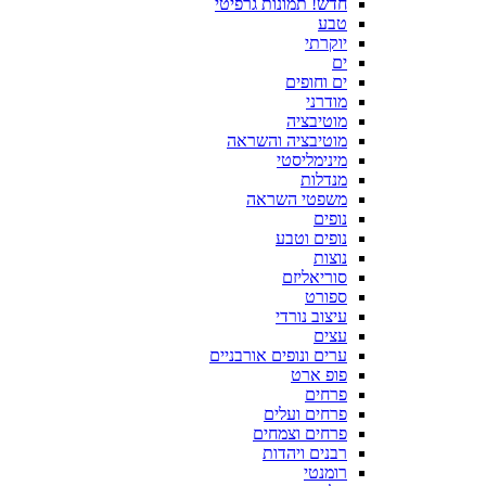
חדש! תמונות גרפיטי
טבע
יוקרתי
ים
ים וחופים
מודרני
מוטיבציה
מוטיבציה והשראה
מינימליסטי
מנדלות
משפטי השראה
נופים
נופים וטבע
נוצות
סוריאליזם
ספורט
עיצוב נורדי
עצים
ערים ונופים אורבניים
פופ ארט
פרחים
פרחים ועלים
פרחים וצמחים
רבנים ויהדות
רומנטי