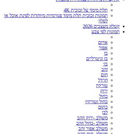
תלת מימד על זכוכית 4K
תמונות זכוכית תלת מימד פנורמיות מיוחדות לפינת אוכל או
לסלון
קטלוג מעצבים 2026
תמונות לפי צבע
אדום
אפור
בז
בז וניטרליים
בז׳
זהב
חום
חרדל
טורקיז
ירוק
כחול
כחול וטורקיז
כתום
לבן
משולב -ירוק וזהב
משולב -כחול וזהב
משולב אפור זהב
משולב- חום וזהב