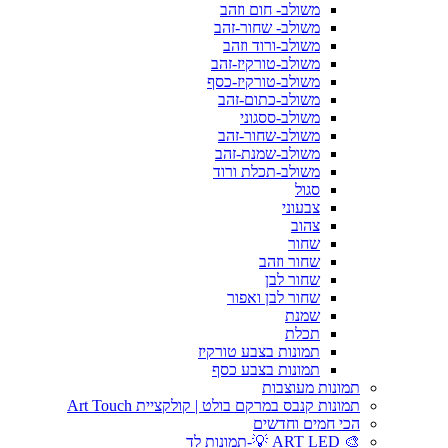
משולב- חום וזהב
משולב- שחור-זהב
משולב-ורוד וזהב
משולב-טורקיז-זהב
משולב-טורקיז-כסף
משולב-כתום-זהב
משולב-ססגוני
משולב-שחור-זהב
משולב-שמנת-זהב
משולב-תכלת ורוד
סגול
צבעוני
צהוב
שחור
שחור וזהב
שחור לבן
שחור לבן ואפור
שמנת
תכלת
תמונות בצבע טורקיז
תמונות בצבע כסף
תמונות מעוצבות
תמונות קנבס במרקם בולט | קולקציית Art Touch
הכי חמים וחדשים
🎨 ART LED 💡-תמונות לד