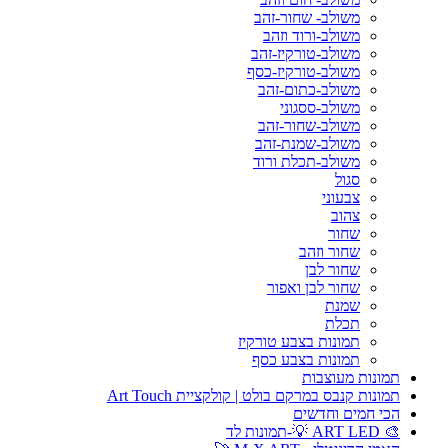
משולב- שחור-זהב
משולב-ורוד וזהב
משולב-טורקיז-זהב
משולב-טורקיז-כסף
משולב-כתום-זהב
משולב-ססגוני
משולב-שחור-זהב
משולב-שמנת-זהב
משולב-תכלת ורוד
סגול
צבעוני
צהוב
שחור
שחור וזהב
שחור לבן
שחור לבן ואפור
שמנת
תכלת
תמונות בצבע טורקיז
תמונות בצבע כסף
תמונות מעוצבות
תמונות קנבס במרקם בולט | קולקציית Art Touch
הכי חמים וחדשים
🎨 ART LED 💡-תמונות לד