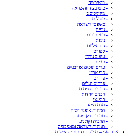
- מוטיבציה
- מוטיבציה והשראה
- מינימליסטי
- מנדלות
- משפטי השראה
- נופים
- נופים וטבע
- נוצות
- סוריאליזם
- ספורט
- עיצוב נורדי
- עצים
- ערים ונופים אורבניים
- פופ ארט
- פרחים
- פרחים ועלים
- פרחים וצמחים
- רבנים ויהדות
- רומנטי
- תלת מימד
- תמונות אופנה ושיק
- תמונות בקו אחד
- תרבות וקולנוע
- תמונות השראה ומוטיבציה
הקיר שלי – תמונות בהתאמה אישית