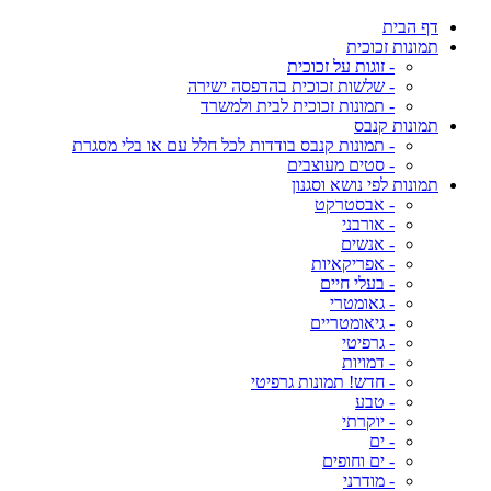
דף הבית
תמונות זכוכית
- זוגות על זכוכית
- שלשות זכוכית בהדפסה ישירה
- תמונות זכוכית לבית ולמשרד
תמונות קנבס
- תמונות קנבס בודדות לכל חלל עם או בלי מסגרת
- סטים מעוצבים
תמונות לפי נושא וסגנון
- אבסטרקט
- אורבני
- אנשים
- אפריקאיות
- בעלי חיים
- גאומטרי
- גיאומטריים
- גרפיטי
- דמויות
- חדש! תמונות גרפיטי
- טבע
- יוקרתי
- ים
- ים וחופים
- מודרני