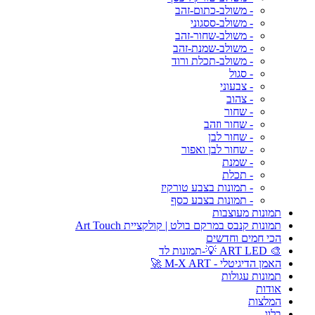
- משולב-כתום-זהב
- משולב-ססגוני
- משולב-שחור-זהב
- משולב-שמנת-זהב
- משולב-תכלת ורוד
- סגול
- צבעוני
- צהוב
- שחור
- שחור וזהב
- שחור לבן
- שחור לבן ואפור
- שמנת
- תכלת
- תמונות בצבע טורקיז
- תמונות בצבע כסף
תמונות מעוצבות
תמונות קנבס במרקם בולט | קולקציית Art Touch
הכי חמים וחדשים
🎨 ART LED 💡-תמונות לד
האמן הדיגיטלי - M-X ART 🚀
תמונות עגולות
אודות
המלצות
בלוג