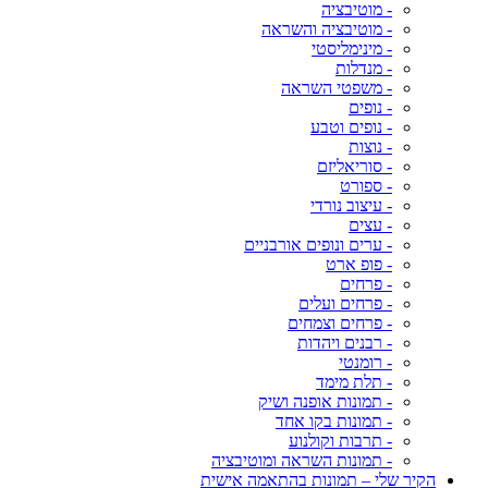
- מוטיבציה
- מוטיבציה והשראה
- מינימליסטי
- מנדלות
- משפטי השראה
- נופים
- נופים וטבע
- נוצות
- סוריאליזם
- ספורט
- עיצוב נורדי
- עצים
- ערים ונופים אורבניים
- פופ ארט
- פרחים
- פרחים ועלים
- פרחים וצמחים
- רבנים ויהדות
- רומנטי
- תלת מימד
- תמונות אופנה ושיק
- תמונות בקו אחד
- תרבות וקולנוע
- תמונות השראה ומוטיבציה
הקיר שלי – תמונות בהתאמה אישית