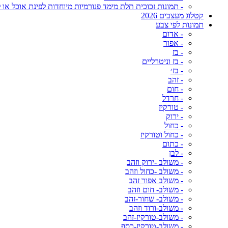
- תמונות זכוכית תלת מימד פנורמיות מיוחדות לפינת אוכל או ל
קטלוג מעצבים 2026
תמונות לפי צבע
- אדום
- אפור
- בז
- בז וניטרליים
- בז׳
- זהב
- חום
- חרדל
- טורקיז
- ירוק
- כחול
- כחול וטורקיז
- כתום
- לבן
- משולב -ירוק וזהב
- משולב -כחול וזהב
- משולב אפור זהב
- משולב- חום וזהב
- משולב- שחור-זהב
- משולב-ורוד וזהב
- משולב-טורקיז-זהב
- משולב-טורקיז-כסף