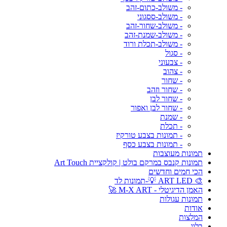
- משולב-כתום-זהב
- משולב-ססגוני
- משולב-שחור-זהב
- משולב-שמנת-זהב
- משולב-תכלת ורוד
- סגול
- צבעוני
- צהוב
- שחור
- שחור וזהב
- שחור לבן
- שחור לבן ואפור
- שמנת
- תכלת
- תמונות בצבע טורקיז
- תמונות בצבע כסף
תמונות מעוצבות
תמונות קנבס במרקם בולט | קולקציית Art Touch
הכי חמים וחדשים
🎨 ART LED 💡-תמונות לד
האמן הדיגיטלי - M-X ART 🚀
תמונות עגולות
אודות
המלצות
בלוג