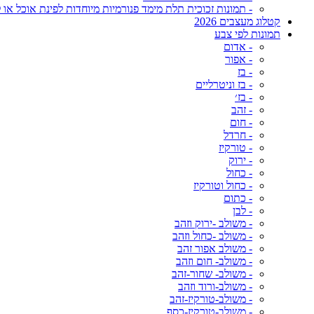
- תמונות זכוכית תלת מימד פנורמיות מיוחדות לפינת אוכל או ל
קטלוג מעצבים 2026
תמונות לפי צבע
- אדום
- אפור
- בז
- בז וניטרליים
- בז׳
- זהב
- חום
- חרדל
- טורקיז
- ירוק
- כחול
- כחול וטורקיז
- כתום
- לבן
- משולב -ירוק וזהב
- משולב -כחול וזהב
- משולב אפור זהב
- משולב- חום וזהב
- משולב- שחור-זהב
- משולב-ורוד וזהב
- משולב-טורקיז-זהב
- משולב-טורקיז-כסף