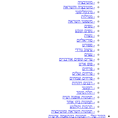
- מוטיבציה
- מוטיבציה והשראה
- מינימליסטי
- מנדלות
- משפטי השראה
- נופים
- נופים וטבע
- נוצות
- סוריאליזם
- ספורט
- עיצוב נורדי
- עצים
- ערים ונופים אורבניים
- פופ ארט
- פרחים
- פרחים ועלים
- פרחים וצמחים
- רבנים ויהדות
- רומנטי
- תלת מימד
- תמונות אופנה ושיק
- תמונות בקו אחד
- תרבות וקולנוע
- תמונות השראה ומוטיבציה
הקיר שלי – תמונות בהתאמה אישית