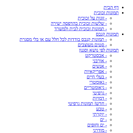
דף הבית
תמונות זכוכית
- זוגות על זכוכית
- שלשות זכוכית בהדפסה ישירה
- תמונות זכוכית לבית ולמשרד
תמונות קנבס
- תמונות קנבס בודדות לכל חלל עם או בלי מסגרת
- סטים מעוצבים
תמונות לפי נושא וסגנון
- אבסטרקט
- אורבני
- אנשים
- אפריקאיות
- בעלי חיים
- גאומטרי
- גיאומטריים
- גרפיטי
- דמויות
- חדש! תמונות גרפיטי
- טבע
- יוקרתי
- ים
- ים וחופים
- מודרני