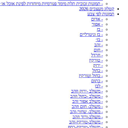
- תמונות זכוכית תלת מימד פנורמיות מיוחדות לפינת אוכל או ל
קטלוג מעצבים 2026
תמונות לפי צבע
- אדום
- אפור
- בז
- בז וניטרליים
- בז׳
- זהב
- חום
- חרדל
- טורקיז
- ירוק
- כחול
- כחול וטורקיז
- כתום
- לבן
- משולב -ירוק וזהב
- משולב -כחול וזהב
- משולב אפור זהב
- משולב- חום וזהב
- משולב- שחור-זהב
- משולב-ורוד וזהב
- משולב-טורקיז-זהב
- משולב-טורקיז-כסף