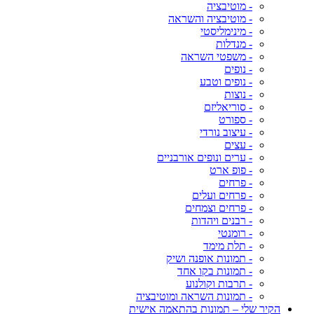
- מוטיבציה
- מוטיבציה והשראה
- מינימליסטי
- מנדלות
- משפטי השראה
- נופים
- נופים וטבע
- נוצות
- סוריאליזם
- ספורט
- עיצוב נורדי
- עצים
- ערים ונופים אורבניים
- פופ ארט
- פרחים
- פרחים ועלים
- פרחים וצמחים
- רבנים ויהדות
- רומנטי
- תלת מימד
- תמונות אופנה ושיק
- תמונות בקו אחד
- תרבות וקולנוע
- תמונות השראה ומוטיבציה
הקיר שלי – תמונות בהתאמה אישית