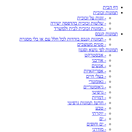
דף הבית
תמונות זכוכית
- זוגות על זכוכית
- שלשות זכוכית בהדפסה ישירה
- תמונות זכוכית לבית ולמשרד
תמונות קנבס
- תמונות קנבס בודדות לכל חלל עם או בלי מסגרת
- סטים מעוצבים
תמונות לפי נושא וסגנון
- אבסטרקט
- אורבני
- אנשים
- אפריקאיות
- בעלי חיים
- גאומטרי
- גיאומטריים
- גרפיטי
- דמויות
- חדש! תמונות גרפיטי
- טבע
- יוקרתי
- ים
- ים וחופים
- מודרני