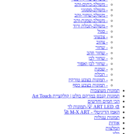
- משולב-כתום-זהב
- משולב-ססגוני
- משולב-שחור-זהב
- משולב-שמנת-זהב
- משולב-תכלת ורוד
- סגול
- צבעוני
- צהוב
- שחור
- שחור וזהב
- שחור לבן
- שחור לבן ואפור
- שמנת
- תכלת
- תמונות בצבע טורקיז
- תמונות בצבע כסף
תמונות מעוצבות
תמונות קנבס במרקם בולט | קולקציית Art Touch
הכי חמים וחדשים
🎨 ART LED 💡-תמונות לד
האמן הדיגיטלי - M-X ART 🚀
תמונות עגולות
אודות
המלצות
בלוג