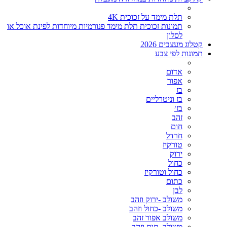
תלת מימד על זכוכית 4K
תמונות זכוכית תלת מימד פנורמיות מיוחדות לפינת אוכל או
לסלון
קטלוג מעצבים 2026
תמונות לפי צבע
אדום
אפור
בז
בז וניטרליים
בז׳
זהב
חום
חרדל
טורקיז
ירוק
כחול
כחול וטורקיז
כתום
לבן
משולב -ירוק וזהב
משולב -כחול וזהב
משולב אפור זהב
משולב- חום וזהב