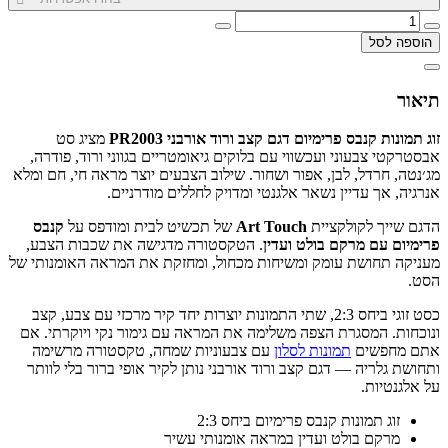
הוספה לסל
תיאור
זוג תמונות קנבס פרימיום דגם קצב ורוד אורבני PR2003
מציג סט
אבסטרקטי צבעוני ועכשווי עם בלוקים גיאומטריים בגווני ורוד, פודרה,
מג׳נטה, חרדל, לבן, אפור ושחור. שילוב הצבעים יוצר מראה חי, חם ומלא
אנרגיה, אך עדיין נשאר אלגנטי ומדויק לחללים מודרניים.
הדגם שייך לקולקציית
Art Touch
של תכשיט לבית ומודפס על
קנבס
פרימיום עם מרקם בולט ועדין
. הטקסטורה מדגישה את שכבות הצבע,
מעניקה תחושת עומק ומשיחות מכחול, ומחזקת את המראה האומנותי של
הסט.
כסט זוגי ביחס 2:3, שתי התמונות יוצרות יחד קיר מרכזי עם צבע, קצב
ונוכחות. המסגרת הצפה משלימה את המראה עם גימור נקי ויוקרתי. אם
אתם מחפשים
תמונות לסלון
עם צבעוניות שמחה, טקסטורה מרשימה
ותחושת גלריה — דגם קצב ורוד אורבני נותן לקיר אופי ברור בלי לוותר
על אלגנטיות.
זוג תמונות קנבס פרימיום ביחס 2:3
מרקם בולט ועדין במראה אומנותי עשיר