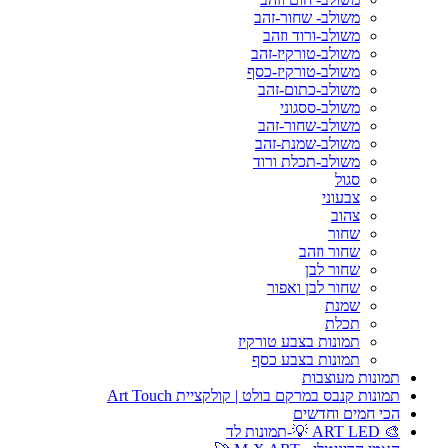
משולב- שחור-זהב
משולב-ורוד וזהב
משולב-טורקיז-זהב
משולב-טורקיז-כסף
משולב-כתום-זהב
משולב-ססגוני
משולב-שחור-זהב
משולב-שמנת-זהב
משולב-תכלת ורוד
סגול
צבעוני
צהוב
שחור
שחור וזהב
שחור לבן
שחור לבן ואפור
שמנת
תכלת
תמונות בצבע טורקיז
תמונות בצבע כסף
תמונות מעוצבות
תמונות קנבס במרקם בולט | קולקציית Art Touch
הכי חמים וחדשים
🎨 ART LED 💡-תמונות לד