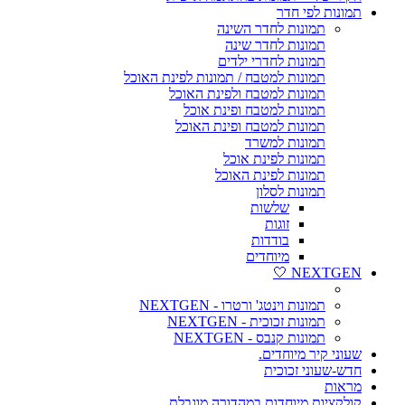
תמונות לפי חדר
תמונות לחדר השינה
תמונות לחדר שינה
תמונות לחדרי ילדים
תמונות למטבח / תמונות לפינת האוכל
תמונות למטבח ולפינת האוכל
תמונות למטבח ופינת אוכל
תמונות למטבח ופינת האוכל
תמונות למשרד
תמונות לפינת אוכל
תמונות לפינת האוכל
תמונות לסלון
שלשות
זוגות
בודדות
מיוחדים
NEXTGEN 🤍
תמונות וינטג' ורטרו - NEXTGEN
תמונות זכוכית - NEXTGEN
תמונות קנבס - NEXTGEN
שעוני קיר מיוחדים.
חדש-שעוני זכוכית
מראות
קולקציות מיוחדות במהדורה מוגבלת