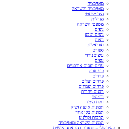
מוטיבציה
מוטיבציה והשראה
מינימליסטי
מנדלות
משפטי השראה
נופים
נופים וטבע
נוצות
סוריאליזם
ספורט
עיצוב נורדי
עצים
ערים ונופים אורבניים
פופ ארט
פרחים
פרחים ועלים
פרחים וצמחים
רבנים ויהדות
רומנטי
תלת מימד
תמונות אופנה ושיק
תמונות בקו אחד
תרבות וקולנוע
תמונות השראה ומוטיבציה
הקיר שלי – תמונות בהתאמה אישית