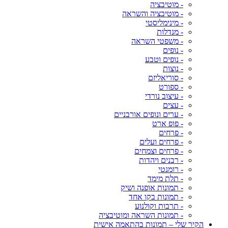
- מוטיבציה
- מוטיבציה והשראה
- מינימליסטי
- מנדלות
- משפטי השראה
- נופים
- נופים וטבע
- נוצות
- סוריאליזם
- ספורט
- עיצוב נורדי
- עצים
- ערים ונופים אורבניים
- פופ ארט
- פרחים
- פרחים ועלים
- פרחים וצמחים
- רבנים ויהדות
- רומנטי
- תלת מימד
- תמונות אופנה ושיק
- תמונות בקו אחד
- תרבות וקולנוע
- תמונות השראה ומוטיבציה
הקיר שלי – תמונות בהתאמה אישית