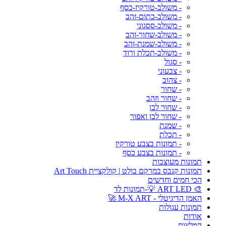
- משולב-טורקיז-כסף
- משולב-כתום-זהב
- משולב-ססגוני
- משולב-שחור-זהב
- משולב-שמנת-זהב
- משולב-תכלת ורוד
- סגול
- צבעוני
- צהוב
- שחור
- שחור וזהב
- שחור לבן
- שחור לבן ואפור
- שמנת
- תכלת
- תמונות בצבע טורקיז
- תמונות בצבע כסף
תמונות מעוצבות
תמונות קנבס במרקם בולט | קולקציית Art Touch
הכי חמים וחדשים
🎨 ART LED 💡-תמונות לד
האמן הדיגיטלי - M-X ART 🚀
תמונות עגולות
אודות
המלצות