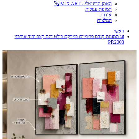
האמן הדיגיטלי - M-X ART 🚀
תמונות עגולות
אודות
המלצות
ראשי
זוג תמונות קנבס פרימיום במרקם בולט דגם קצב ורוד אורבני
PR2003