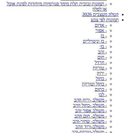
- תמונות זכוכית תלת מימד פנורמיות מיוחדות לפינת אוכל
או לסלון
קטלוג מעצבים 2026
תמונות לפי צבע
- אדום
- אפור
- בז
- בז וניטרליים
- בז׳
- זהב
- חום
- חרדל
- טורקיז
- ירוק
- כחול
- כחול וטורקיז
- כתום
- לבן
- משולב -ירוק וזהב
- משולב -כחול וזהב
- משולב אפור זהב
- משולב- חום וזהב
- משולב- שחור-זהב
- משולב-ורוד וזהב
- משולב-טורקיז-זהב