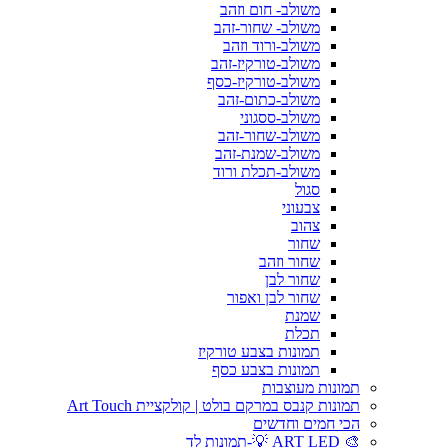
משולב- חום וזהב
משולב- שחור-זהב
משולב-ורוד וזהב
משולב-טורקיז-זהב
משולב-טורקיז-כסף
משולב-כתום-זהב
משולב-ססגוני
משולב-שחור-זהב
משולב-שמנת-זהב
משולב-תכלת ורוד
סגול
צבעוני
צהוב
שחור
שחור וזהב
שחור לבן
שחור לבן ואפור
שמנת
תכלת
תמונות בצבע טורקיז
תמונות בצבע כסף
תמונות מעוצבות
תמונות קנבס במרקם בולט | קולקציית Art Touch
הכי חמים וחדשים
🎨 ART LED 💡-תמונות לד