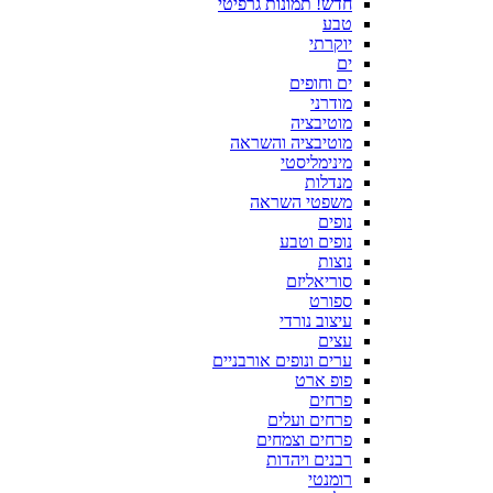
חדש! תמונות גרפיטי
טבע
יוקרתי
ים
ים וחופים
מודרני
מוטיבציה
מוטיבציה והשראה
מינימליסטי
מנדלות
משפטי השראה
נופים
נופים וטבע
נוצות
סוריאליזם
ספורט
עיצוב נורדי
עצים
ערים ונופים אורבניים
פופ ארט
פרחים
פרחים ועלים
פרחים וצמחים
רבנים ויהדות
רומנטי