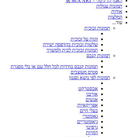
האמן הדיגיטלי - M-X ART 🚀
תמונות עגולות
אודות
המלצות
עוד...
תמונות זכוכית
זוגות על זכוכית
שלשות זכוכית בהדפסה ישירה
תמונות זכוכית לבית ולמשרד
תמונות קנבס
תמונות קנבס בודדות לכל חלל עם או בלי מסגרת
סטים מעוצבים
תמונות לפי נושא וסגנון
אבסטרקט
אורבני
אנשים
אפריקאיות
בעלי חיים
גאומטרי
גיאומטריים
גרפיטי
דמויות