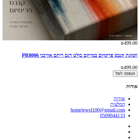
00
₪499.00
תמונת קנבס פרימיום במרקם בולט דגם ריתם אורבני PR8006
תמ
00
₪499.00
הוספה לסל
אודות
אודות
המלצות
homejewel100@gmail.com
0509044133