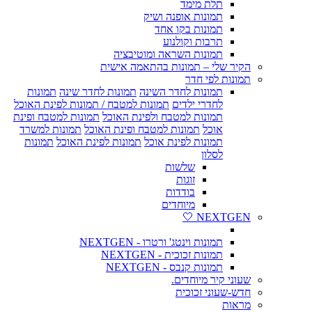
תלת מימד
תמונות אופנה ושיק
תמונות בקו אחד
תרבות וקולנוע
תמונות השראה ומוטיבציה
הקיר שלי – תמונות בהתאמה אישית
תמונות לפי חדר
תמונות לחדר השינה
תמונות לחדר שינה
תמונות
לחדרי ילדים
תמונות למטבח / תמונות לפינת האוכל
תמונות למטבח ולפינת האוכל
תמונות למטבח ופינת
אוכל
תמונות למטבח ופינת האוכל
תמונות למשרד
תמונות לפינת אוכל
תמונות לפינת האוכל
תמונות
לסלון
שלשות
זוגות
בודדות
מיוחדים
NEXTGEN 🤍
תמונות וינטג' ורטרו - NEXTGEN
תמונות זכוכית - NEXTGEN
תמונות קנבס - NEXTGEN
שעוני קיר מיוחדים.
חדש-שעוני זכוכית
מראות