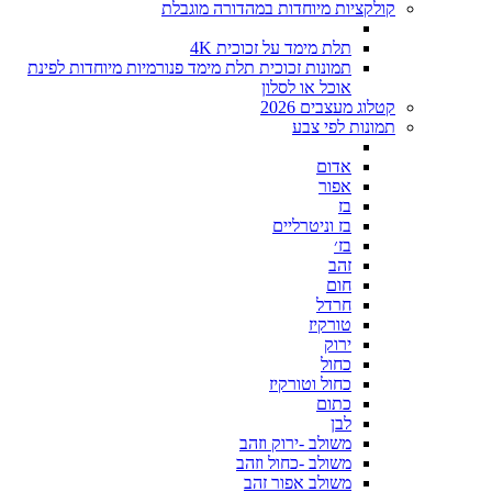
קולקציות מיוחדות במהדורה מוגבלת
תלת מימד על זכוכית 4K
תמונות זכוכית תלת מימד פנורמיות מיוחדות לפינת
אוכל או לסלון
קטלוג מעצבים 2026
תמונות לפי צבע
אדום
אפור
בז
בז וניטרליים
בז׳
זהב
חום
חרדל
טורקיז
ירוק
כחול
כחול וטורקיז
כתום
לבן
משולב -ירוק וזהב
משולב -כחול וזהב
משולב אפור זהב