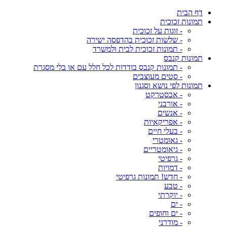
דף הבית
תמונות זכוכית
- זוגות על זכוכית
- שלשות זכוכית בהדפסה ישירה
- תמונות זכוכית לבית ולמשרד
תמונות קנבס
- תמונות קנבס בודדות לכל חלל עם או בלי מסגרת
- סטים מעוצבים
תמונות לפי נושא וסגנון
- אבסטרקט
- אורבני
- אנשים
- אפריקאיות
- בעלי חיים
- גאומטרי
- גיאומטריים
- גרפיטי
- דמויות
- חדש! תמונות גרפיטי
- טבע
- יוקרתי
- ים
- ים וחופים
- מודרני