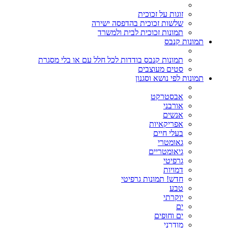
זוגות על זכוכית
שלשות זכוכית בהדפסה ישירה
תמונות זכוכית לבית ולמשרד
תמונות קנבס
תמונות קנבס בודדות לכל חלל עם או בלי מסגרת
סטים מעוצבים
תמונות לפי נושא וסגנון
אבסטרקט
אורבני
אנשים
אפריקאיות
בעלי חיים
גאומטרי
גיאומטריים
גרפיטי
דמויות
חדש! תמונות גרפיטי
טבע
יוקרתי
ים
ים וחופים
מודרני