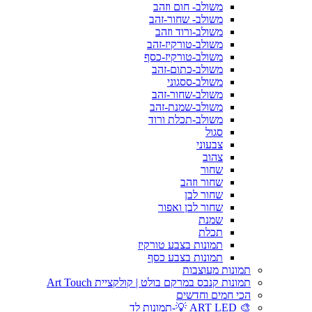
משולב- חום וזהב
משולב- שחור-זהב
משולב-ורוד וזהב
משולב-טורקיז-זהב
משולב-טורקיז-כסף
משולב-כתום-זהב
משולב-ססגוני
משולב-שחור-זהב
משולב-שמנת-זהב
משולב-תכלת ורוד
סגול
צבעוני
צהוב
שחור
שחור וזהב
שחור לבן
שחור לבן ואפור
שמנת
תכלת
תמונות בצבע טורקיז
תמונות בצבע כסף
תמונות מעוצבות
תמונות קנבס במרקם בולט | קולקציית Art Touch
הכי חמים וחדשים
🎨 ART LED 💡-תמונות לד