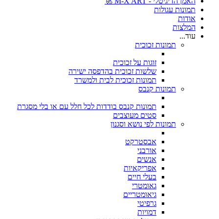
האמן הדיגיטלי - M-X ART 🚀
תמונות עגולות
אודות
המלצות
עוד...
תמונות זכוכית
זוגות על זכוכית
שלשות זכוכית בהדפסה ישירה
תמונות זכוכית לבית ולמשרד
תמונות קנבס
תמונות קנבס בודדות לכל חלל עם או בלי מסגרת
סטים מעוצבים
תמונות לפי נושא וסגנון
אבסטרקט
אורבני
אנשים
אפריקאיות
בעלי חיים
גאומטרי
גיאומטריים
גרפיטי
דמויות