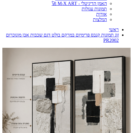
האמן הדיגיטלי - M-X ART 🚀
תמונות עגולות
אודות
המלצות
ראשי
זוג תמונות קנבס פרימיום במרקם בולט דגם שכבות אבן מונוכרום
PR2002