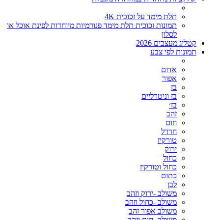
תלת מימד על זכוכית 4K
תמונות זכוכית תלת מימד פנורמיות מיוחדות לפינת אוכל או
לסלון
קטלוג מעצבים 2026
תמונות לפי צבע
אדום
אפור
בז
בז וניטרליים
בז׳
זהב
חום
חרדל
טורקיז
ירוק
כחול
כחול וטורקיז
כתום
לבן
משולב -ירוק וזהב
משולב -כחול וזהב
משולב אפור זהב
משולב- חום וזהב