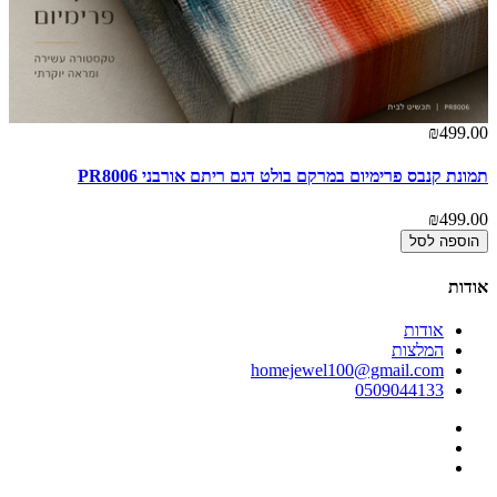
00
₪499.00
תמונת קנבס פרימיום במרקם בולט דגם ריתם אורבני PR8006
תמ
00
₪499.00
הוספה לסל
אודות
אודות
המלצות
homejewel100@gmail.com
0509044133