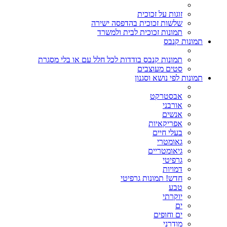
זוגות על זכוכית
שלשות זכוכית בהדפסה ישירה
תמונות זכוכית לבית ולמשרד
תמונות קנבס
תמונות קנבס בודדות לכל חלל עם או בלי מסגרת
סטים מעוצבים
תמונות לפי נושא וסגנון
אבסטרקט
אורבני
אנשים
אפריקאיות
בעלי חיים
גאומטרי
גיאומטריים
גרפיטי
דמויות
חדש! תמונות גרפיטי
טבע
יוקרתי
ים
ים וחופים
מודרני