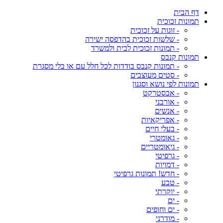
דף הבית
תמונות זכוכית
- זוגות על זכוכית
- שלשות זכוכית בהדפסה ישירה
- תמונות זכוכית לבית ולמשרד
תמונות קנבס
- תמונות קנבס בודדות לכל חלל עם או בלי מסגרת
- סטים מעוצבים
תמונות לפי נושא וסגנון
- אבסטרקט
- אורבני
- אנשים
- אפריקאיות
- בעלי חיים
- גאומטרי
- גיאומטריים
- גרפיטי
- דמויות
- חדש! תמונות גרפיטי
- טבע
- יוקרתי
- ים
- ים וחופים
- מודרני