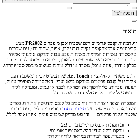
הוספה לסל
תיאור
זוג תמונות קנבס פרימיום דגם שכבות אבן מונוכרום PR2002
מציג
קומפוזיציה אבסטרקטית נקייה בגווני לבן, אפור, שחור ובז׳, עם שכבות
טקסטורה עשירות המדמות משיחות צבע עבות ומרקם אומנותי אמיתי.
הזוג בנוי כסט מאוזן של שתי יצירות לאורך, ומתאים במיוחד לקיר מרכזי
בסלון מודרני, פינת אוכל, משרד או חלל אירוח בעיצוב מינימליסטי יוקרתי.
הדגם משתייך לקולקציית
Art Touch
של תכשיט לבית ומשלב הדפס
איכותי על
קנבס פרימיום במרקם בולט ועדין
. הטקסטורה מוסיפה עומק,
תנועה ונוכחות, בלי להפוך את המראה לכבד או עמוס, ומעניקה לקיר
תחושה של יצירת גלריה ולא הדפס שטוח רגיל.
המסגרת הצפה יוצרת רווח נקי סביב כל קנבס ומדגישה את הזוג כפריט
עיצוב אלגנטי. למי שמחפש
תמונות לסלון
בגוונים ניטרליים, עם נוכחות
שקטה וגימור פרימיום — זהו סט מדויק שמכניס עומק, איזון ואופי לחלל.
זוג תמונות קנבס פרימיום ביחס 2:3
מרקם בולט ועדין בהשראת ציור אומנותי
מסגרת צפה לבחירה במראה גלריה יוקרתי