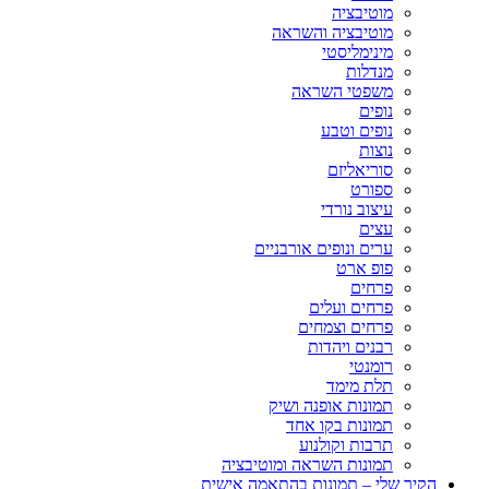
מוטיבציה
מוטיבציה והשראה
מינימליסטי
מנדלות
משפטי השראה
נופים
נופים וטבע
נוצות
סוריאליזם
ספורט
עיצוב נורדי
עצים
ערים ונופים אורבניים
פופ ארט
פרחים
פרחים ועלים
פרחים וצמחים
רבנים ויהדות
רומנטי
תלת מימד
תמונות אופנה ושיק
תמונות בקו אחד
תרבות וקולנוע
תמונות השראה ומוטיבציה
הקיר שלי – תמונות בהתאמה אישית