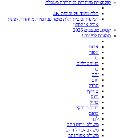
קולקציות מיוחדות במהדורה מוגבלת
תלת מימד על זכוכית 4K
תמונות זכוכית תלת מימד פנורמיות מיוחדות לפינת
אוכל או לסלון
קטלוג מעצבים 2026
תמונות לפי צבע
אדום
אפור
בז
בז וניטרליים
בז׳
זהב
חום
חרדל
טורקיז
ירוק
כחול
כחול וטורקיז
כתום
לבן
משולב -ירוק וזהב
משולב -כחול וזהב
משולב אפור זהב