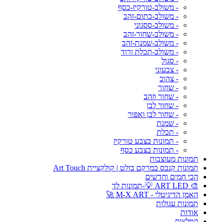
- משולב-טורקיז-כסף
- משולב-כתום-זהב
- משולב-ססגוני
- משולב-שחור-זהב
- משולב-שמנת-זהב
- משולב-תכלת ורוד
- סגול
- צבעוני
- צהוב
- שחור
- שחור וזהב
- שחור לבן
- שחור לבן ואפור
- שמנת
- תכלת
- תמונות בצבע טורקיז
- תמונות בצבע כסף
תמונות מעוצבות
תמונות קנבס במרקם בולט | קולקציית Art Touch
הכי חמים וחדשים
🎨 ART LED 💡-תמונות לד
האמן הדיגיטלי - M-X ART 🚀
תמונות עגולות
אודות
המלצות