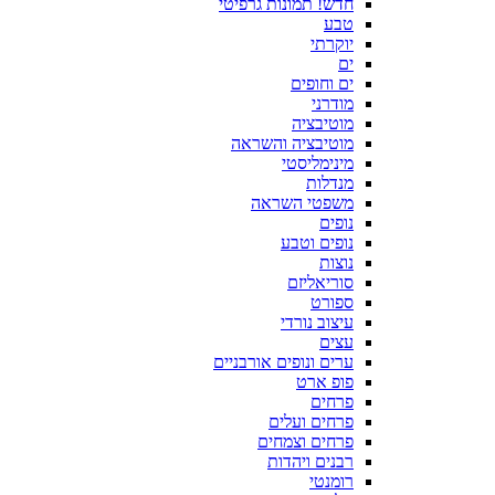
חדש! תמונות גרפיטי
טבע
יוקרתי
ים
ים וחופים
מודרני
מוטיבציה
מוטיבציה והשראה
מינימליסטי
מנדלות
משפטי השראה
נופים
נופים וטבע
נוצות
סוריאליזם
ספורט
עיצוב נורדי
עצים
ערים ונופים אורבניים
פופ ארט
פרחים
פרחים ועלים
פרחים וצמחים
רבנים ויהדות
רומנטי