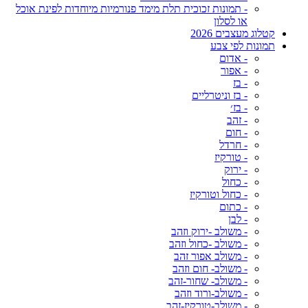
- תמונות זכוכית תלת מימד פנורמיות מיוחדות לפינת אוכל
או לסלון
קטלוג מעצבים 2026
תמונות לפי צבע
- אדום
- אפור
- בז
- בז וניטרליים
- בז׳
- זהב
- חום
- חרדל
- טורקיז
- ירוק
- כחול
- כחול וטורקיז
- כתום
- לבן
- משולב -ירוק וזהב
- משולב -כחול וזהב
- משולב אפור זהב
- משולב- חום וזהב
- משולב- שחור-זהב
- משולב-ורוד וזהב
- משולב-טורקיז-זהב