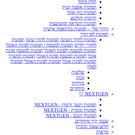
תלת מימד
תמונות אופנה ושיק
תמונות בקו אחד
תרבות וקולנוע
תמונות השראה ומוטיבציה
הקיר שלי – תמונות בהתאמה אישית
תמונות לפי חדר
תמונות לחדר השינה
תמונות לחדר שינה
תמונות
לחדרי ילדים
תמונות למטבח / תמונות לפינת האוכל
תמונות למטבח ולפינת האוכל
תמונות למטבח ופינת
אוכל
תמונות למטבח ופינת האוכל
תמונות למשרד
תמונות לפינת אוכל
תמונות לפינת האוכל
תמונות
לסלון
שלשות
זוגות
בודדות
מיוחדים
NEXTGEN 🤍
תמונות וינטג' ורטרו - NEXTGEN
תמונות זכוכית - NEXTGEN
תמונות קנבס - NEXTGEN
שעוני קיר מיוחדים.
חדש-שעוני זכוכית
מראות