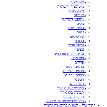
- מוטיבציה
- מוטיבציה והשראה
- מינימליסטי
- מנדלות
- משפטי השראה
- נופים
- נופים וטבע
- נוצות
- סוריאליזם
- ספורט
- עיצוב נורדי
- עצים
- ערים ונופים אורבניים
- פופ ארט
- פרחים
- פרחים ועלים
- פרחים וצמחים
- רבנים ויהדות
- רומנטי
- תלת מימד
- תמונות אופנה ושיק
- תמונות בקו אחד
- תרבות וקולנוע
- תמונות השראה ומוטיבציה
הקיר שלי – תמונות בהתאמה אישית