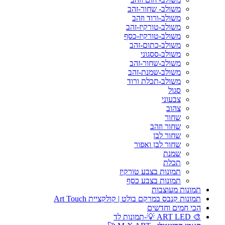
משולב- שחור-זהב
משולב-ורוד וזהב
משולב-טורקיז-זהב
משולב-טורקיז-כסף
משולב-כתום-זהב
משולב-ססגוני
משולב-שחור-זהב
משולב-שמנת-זהב
משולב-תכלת ורוד
סגול
צבעוני
צהוב
שחור
שחור וזהב
שחור לבן
שחור לבן ואפור
שמנת
תכלת
תמונות בצבע טורקיז
תמונות בצבע כסף
תמונות מעוצבות
תמונות קנבס במרקם בולט | קולקציית Art Touch
הכי חמים וחדשים
🎨 ART LED 💡-תמונות לד