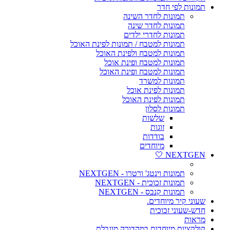
תמונות לפי חדר
תמונות לחדר השינה
תמונות לחדר שינה
תמונות לחדרי ילדים
תמונות למטבח / תמונות לפינת האוכל
תמונות למטבח ולפינת האוכל
תמונות למטבח ופינת אוכל
תמונות למטבח ופינת האוכל
תמונות למשרד
תמונות לפינת אוכל
תמונות לפינת האוכל
תמונות לסלון
שלשות
זוגות
בודדות
מיוחדים
NEXTGEN 🤍
תמונות וינטג' ורטרו - NEXTGEN
תמונות זכוכית - NEXTGEN
תמונות קנבס - NEXTGEN
שעוני קיר מיוחדים.
חדש-שעוני זכוכית
מראות
קולקציות מיוחדות במהדורה מוגבלת