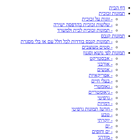
דף הבית
תמונות זכוכית
- זוגות על זכוכית
- שלשות זכוכית בהדפסה ישירה
- תמונות זכוכית לבית ולמשרד
תמונות קנבס
- תמונות קנבס בודדות לכל חלל עם או בלי מסגרת
- סטים מעוצבים
תמונות לפי נושא וסגנון
- אבסטרקט
- אורבני
- אנשים
- אפריקאיות
- בעלי חיים
- גאומטרי
- גיאומטריים
- גרפיטי
- דמויות
- חדש! תמונות גרפיטי
- טבע
- יוקרתי
- ים
- ים וחופים
- מודרני