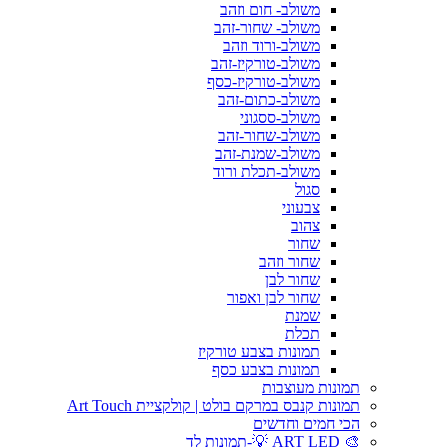
משולב- חום וזהב
משולב- שחור-זהב
משולב-ורוד וזהב
משולב-טורקיז-זהב
משולב-טורקיז-כסף
משולב-כתום-זהב
משולב-ססגוני
משולב-שחור-זהב
משולב-שמנת-זהב
משולב-תכלת ורוד
סגול
צבעוני
צהוב
שחור
שחור וזהב
שחור לבן
שחור לבן ואפור
שמנת
תכלת
תמונות בצבע טורקיז
תמונות בצבע כסף
תמונות מעוצבות
תמונות קנבס במרקם בולט | קולקציית Art Touch
הכי חמים וחדשים
🎨 ART LED 💡-תמונות לד