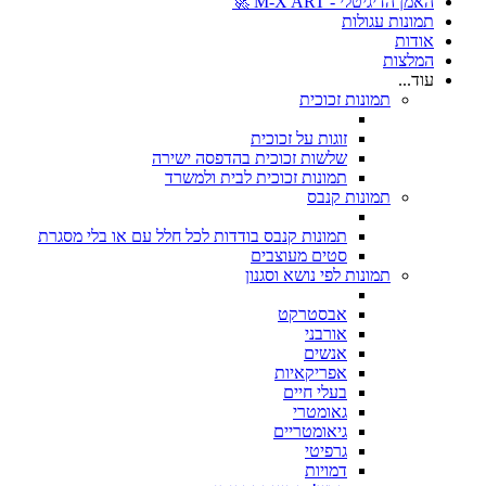
האמן הדיגיטלי - M-X ART 🚀
תמונות עגולות
אודות
המלצות
עוד...
תמונות זכוכית
זוגות על זכוכית
שלשות זכוכית בהדפסה ישירה
תמונות זכוכית לבית ולמשרד
תמונות קנבס
תמונות קנבס בודדות לכל חלל עם או בלי מסגרת
סטים מעוצבים
תמונות לפי נושא וסגנון
אבסטרקט
אורבני
אנשים
אפריקאיות
בעלי חיים
גאומטרי
גיאומטריים
גרפיטי
דמויות