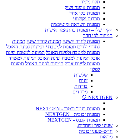
תלת מימד
תמונות אופנה ושיק
תמונות בקו אחד
תרבות וקולנוע
תמונות השראה ומוטיבציה
הקיר שלי – תמונות בהתאמה אישית
תמונות לפי חדר
תמונות לחדר השינה
תמונות לחדר שינה
תמונות
לחדרי ילדים
תמונות למטבח / תמונות לפינת האוכל
תמונות למטבח ולפינת האוכל
תמונות למטבח ופינת
אוכל
תמונות למטבח ופינת האוכל
תמונות למשרד
תמונות לפינת אוכל
תמונות לפינת האוכל
תמונות
לסלון
שלשות
זוגות
בודדות
מיוחדים
NEXTGEN 🤍
תמונות וינטג' ורטרו - NEXTGEN
תמונות זכוכית - NEXTGEN
תמונות קנבס - NEXTGEN
שעוני קיר מיוחדים.
חדש-שעוני זכוכית
מראות