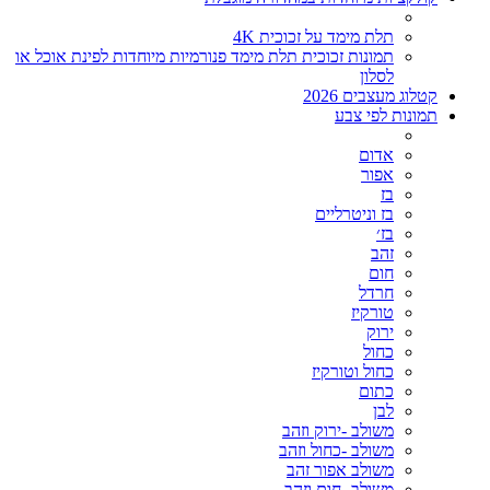
תלת מימד על זכוכית 4K
תמונות זכוכית תלת מימד פנורמיות מיוחדות לפינת אוכל או
לסלון
קטלוג מעצבים 2026
תמונות לפי צבע
אדום
אפור
בז
בז וניטרליים
בז׳
זהב
חום
חרדל
טורקיז
ירוק
כחול
כחול וטורקיז
כתום
לבן
משולב -ירוק וזהב
משולב -כחול וזהב
משולב אפור זהב
משולב- חום וזהב