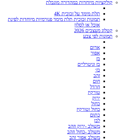
קולקציות מיוחדות במהדורה מוגבלת
תלת מימד על זכוכית 4K
תמונות זכוכית תלת מימד פנורמיות מיוחדות לפינת
אוכל או לסלון
קטלוג מעצבים 2026
תמונות לפי צבע
אדום
אפור
בז
בז וניטרליים
בז׳
זהב
חום
חרדל
טורקיז
ירוק
כחול
כחול וטורקיז
כתום
לבן
משולב -ירוק וזהב
משולב -כחול וזהב
משולב אפור זהב