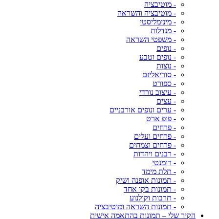
- מוטיבציה
- מוטיבציה והשראה
- מינימליסטי
- מנדלות
- משפטי השראה
- נופים
- נופים וטבע
- נוצות
- סוריאליזם
- ספורט
- עיצוב נורדי
- עצים
- ערים ונופים אורבניים
- פופ ארט
- פרחים
- פרחים ועלים
- פרחים וצמחים
- רבנים ויהדות
- רומנטי
- תלת מימד
- תמונות אופנה ושיק
- תמונות בקו אחד
- תרבות וקולנוע
- תמונות השראה ומוטיבציה
הקיר שלי – תמונות בהתאמה אישית