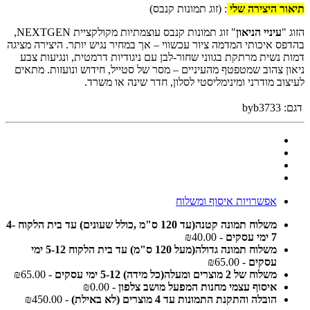
תיאור היצירה שלי
: (זוג תמונות קנבס)
הזוג "
עיניי הניאון
" זוג תמונות קנבס עוצמתיות מקולקציית NEXTGEN,
בהדפס איכותי המדמה ציור עכשווי – אך במחיר נגיש יותר. היצירה מציגה
דמות נשית מרתקת בגווני שחור-לבן עם ניגודיות דרמטית, ונגיעות צבע
ניאון צהוב שמטפטף מהעיניים – מסר של סטייל, חידוש ונועזות. מתאים
לעיצוב מודרני ומינימליסטי לסלון, חדר שינה או משרד.
דגם:
byb3733
אפשרויות איסוף ומשלוח
משלוח תמונה קטנה(עד 120 ס"מ ,כולל שעונים) עד בית הלקוח 4-
7 ימי עסקים
- ₪40.00
משלוח תמונה גדולה(מעל 120 ס"מ) עד בית הלקוח 5-12 ימי
עסקים
- ₪65.00
משלוח של 2 מוצרים ומעלה(כל מידה) 5-12 ימי עסקים
- ₪65.00
איסוף עצמי מחנות המפעל מושב צלפון
- ₪0.00
הובלה והתקנת התמונות עד 4 מוצרים (לא באילת)
- ₪450.00