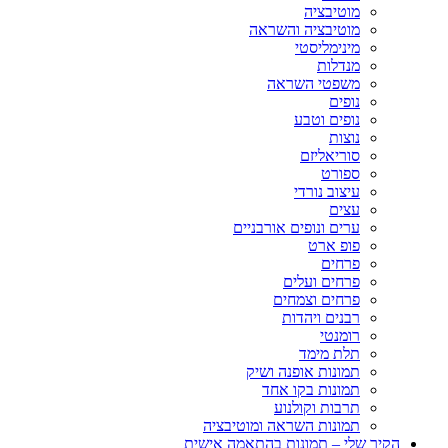
מוטיבציה
מוטיבציה והשראה
מינימליסטי
מנדלות
משפטי השראה
נופים
נופים וטבע
נוצות
סוריאליזם
ספורט
עיצוב נורדי
עצים
ערים ונופים אורבניים
פופ ארט
פרחים
פרחים ועלים
פרחים וצמחים
רבנים ויהדות
רומנטי
תלת מימד
תמונות אופנה ושיק
תמונות בקו אחד
תרבות וקולנוע
תמונות השראה ומוטיבציה
הקיר שלי – תמונות בהתאמה אישית