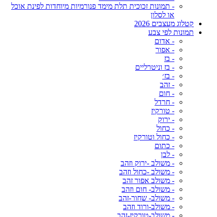
- תמונות זכוכית תלת מימד פנורמיות מיוחדות לפינת אוכל
או לסלון
קטלוג מעצבים 2026
תמונות לפי צבע
- אדום
- אפור
- בז
- בז וניטרליים
- בז׳
- זהב
- חום
- חרדל
- טורקיז
- ירוק
- כחול
- כחול וטורקיז
- כתום
- לבן
- משולב -ירוק וזהב
- משולב -כחול וזהב
- משולב אפור זהב
- משולב- חום וזהב
- משולב- שחור-זהב
- משולב-ורוד וזהב
- משולב-טורקיז-זהב