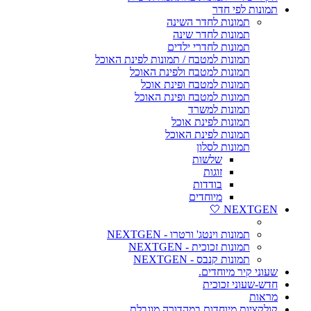
תמונות לפי חדר
תמונות לחדר השינה
תמונות לחדר שינה
תמונות לחדרי ילדים
תמונות למטבח / תמונות לפינת האוכל
תמונות למטבח ולפינת האוכל
תמונות למטבח ופינת אוכל
תמונות למטבח ופינת האוכל
תמונות למשרד
תמונות לפינת אוכל
תמונות לפינת האוכל
תמונות לסלון
שלשות
זוגות
בודדות
מיוחדים
NEXTGEN 🤍
תמונות וינטג' ורטרו - NEXTGEN
תמונות זכוכית - NEXTGEN
תמונות קנבס - NEXTGEN
שעוני קיר מיוחדים.
חדש-שעוני זכוכית
מראות
קולקציות מיוחדות במהדורה מוגבלת