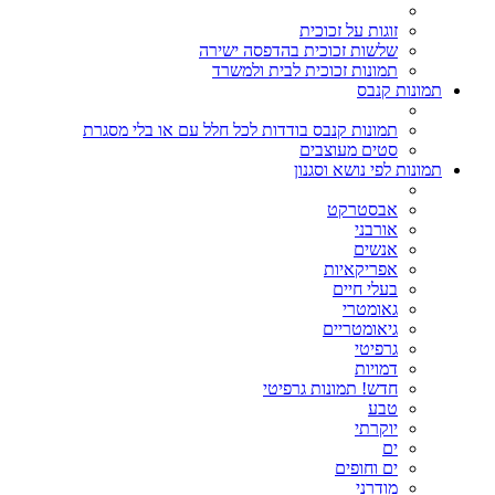
זוגות על זכוכית
שלשות זכוכית בהדפסה ישירה
תמונות זכוכית לבית ולמשרד
תמונות קנבס
תמונות קנבס בודדות לכל חלל עם או בלי מסגרת
סטים מעוצבים
תמונות לפי נושא וסגנון
אבסטרקט
אורבני
אנשים
אפריקאיות
בעלי חיים
גאומטרי
גיאומטריים
גרפיטי
דמויות
חדש! תמונות גרפיטי
טבע
יוקרתי
ים
ים וחופים
מודרני