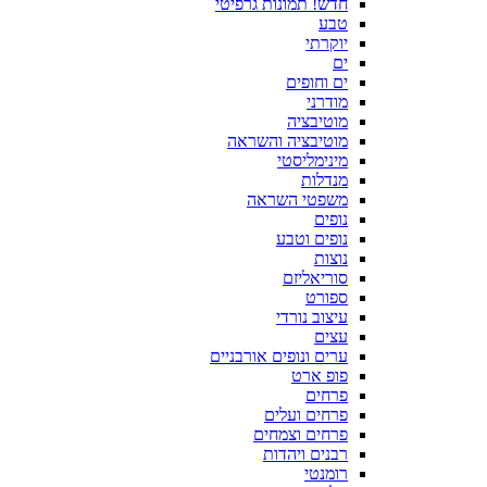
חדש! תמונות גרפיטי
טבע
יוקרתי
ים
ים וחופים
מודרני
מוטיבציה
מוטיבציה והשראה
מינימליסטי
מנדלות
משפטי השראה
נופים
נופים וטבע
נוצות
סוריאליזם
ספורט
עיצוב נורדי
עצים
ערים ונופים אורבניים
פופ ארט
פרחים
פרחים ועלים
פרחים וצמחים
רבנים ויהדות
רומנטי