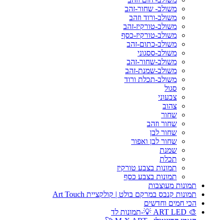
משולב- שחור-זהב
משולב-ורוד וזהב
משולב-טורקיז-זהב
משולב-טורקיז-כסף
משולב-כתום-זהב
משולב-ססגוני
משולב-שחור-זהב
משולב-שמנת-זהב
משולב-תכלת ורוד
סגול
צבעוני
צהוב
שחור
שחור וזהב
שחור לבן
שחור לבן ואפור
שמנת
תכלת
תמונות בצבע טורקיז
תמונות בצבע כסף
תמונות מעוצבות
תמונות קנבס במרקם בולט | קולקציית Art Touch
הכי חמים וחדשים
🎨 ART LED 💡-תמונות לד