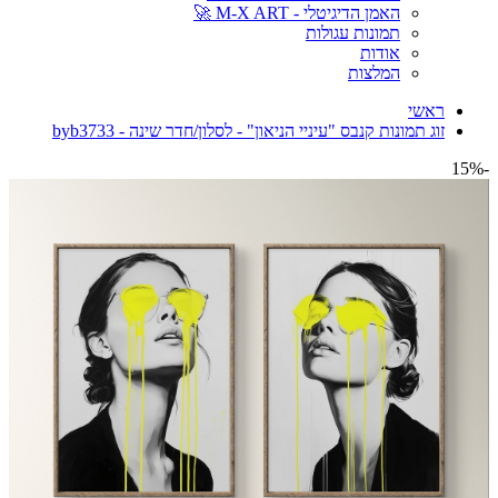
האמן הדיגיטלי - M-X ART 🚀
תמונות עגולות
אודות
המלצות
ראשי
זוג תמונות קנבס "עיניי הניאון" - לסלון/חדר שינה - byb3733
-15%