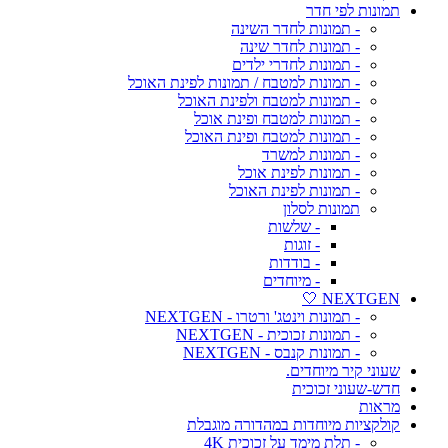
תמונות לפי חדר
- תמונות לחדר השינה
- תמונות לחדר שינה
- תמונות לחדרי ילדים
- תמונות למטבח / תמונות לפינת האוכל
- תמונות למטבח ולפינת האוכל
- תמונות למטבח ופינת אוכל
- תמונות למטבח ופינת האוכל
- תמונות למשרד
- תמונות לפינת אוכל
- תמונות לפינת האוכל
תמונות לסלון
- שלשות
- זוגות
- בודדות
- מיוחדים
NEXTGEN 🤍
- תמונות וינטג' ורטרו - NEXTGEN
- תמונות זכוכית - NEXTGEN
- תמונות קנבס - NEXTGEN
שעוני קיר מיוחדים.
חדש-שעוני זכוכית
מראות
קולקציות מיוחדות במהדורה מוגבלת
- תלת מימד על זכוכית 4K