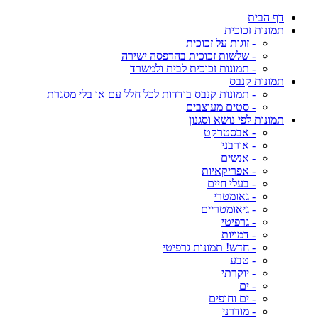
דף הבית
תמונות זכוכית
- זוגות על זכוכית
- שלשות זכוכית בהדפסה ישירה
- תמונות זכוכית לבית ולמשרד
תמונות קנבס
- תמונות קנבס בודדות לכל חלל עם או בלי מסגרת
- סטים מעוצבים
תמונות לפי נושא וסגנון
- אבסטרקט
- אורבני
- אנשים
- אפריקאיות
- בעלי חיים
- גאומטרי
- גיאומטריים
- גרפיטי
- דמויות
- חדש! תמונות גרפיטי
- טבע
- יוקרתי
- ים
- ים וחופים
- מודרני