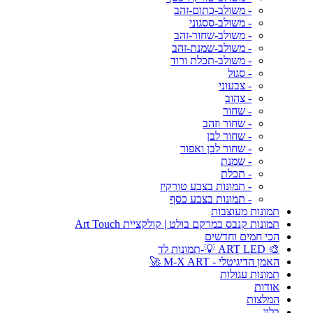
- משולב-כתום-זהב
- משולב-ססגוני
- משולב-שחור-זהב
- משולב-שמנת-זהב
- משולב-תכלת ורוד
- סגול
- צבעוני
- צהוב
- שחור
- שחור וזהב
- שחור לבן
- שחור לבן ואפור
- שמנת
- תכלת
- תמונות בצבע טורקיז
- תמונות בצבע כסף
תמונות מעוצבות
תמונות קנבס במרקם בולט | קולקציית Art Touch
הכי חמים וחדשים
🎨 ART LED 💡-תמונות לד
האמן הדיגיטלי - M-X ART 🚀
תמונות עגולות
אודות
המלצות
בלוג