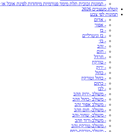
- תמונות זכוכית תלת מימד פנורמיות מיוחדות לפינת אוכל או ל
קטלוג מעצבים 2026
תמונות לפי צבע
- אדום
- אפור
- בז
- בז וניטרליים
- בז׳
- זהב
- חום
- חרדל
- טורקיז
- ירוק
- כחול
- כחול וטורקיז
- כתום
- לבן
- משולב -ירוק וזהב
- משולב -כחול וזהב
- משולב אפור זהב
- משולב- חום וזהב
- משולב- שחור-זהב
- משולב-ורוד וזהב
- משולב-טורקיז-זהב
- משולב-טורקיז-כסף