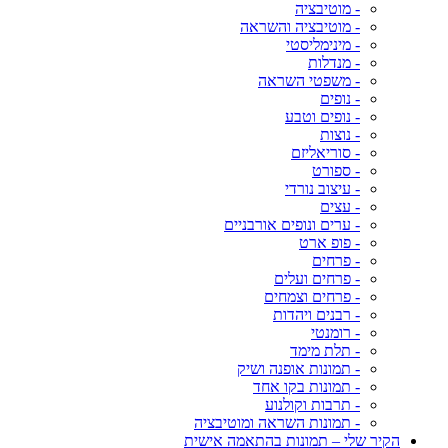
- מוטיבציה
- מוטיבציה והשראה
- מינימליסטי
- מנדלות
- משפטי השראה
- נופים
- נופים וטבע
- נוצות
- סוריאליזם
- ספורט
- עיצוב נורדי
- עצים
- ערים ונופים אורבניים
- פופ ארט
- פרחים
- פרחים ועלים
- פרחים וצמחים
- רבנים ויהדות
- רומנטי
- תלת מימד
- תמונות אופנה ושיק
- תמונות בקו אחד
- תרבות וקולנוע
- תמונות השראה ומוטיבציה
הקיר שלי – תמונות בהתאמה אישית