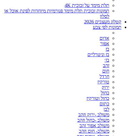
תלת מימד על זכוכית 4K
תמונות זכוכית תלת מימד פנורמיות מיוחדות לפינת אוכל או
לסלון
קטלוג מעצבים 2026
תמונות לפי צבע
אדום
אפור
בז
בז וניטרליים
בז׳
זהב
חום
חרדל
טורקיז
ירוק
כחול
כחול וטורקיז
כתום
לבן
משולב -ירוק וזהב
משולב -כחול וזהב
משולב אפור זהב
משולב- חום וזהב