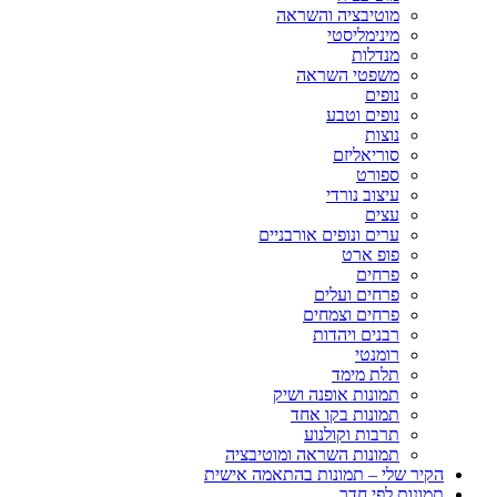
מוטיבציה והשראה
מינימליסטי
מנדלות
משפטי השראה
נופים
נופים וטבע
נוצות
סוריאליזם
ספורט
עיצוב נורדי
עצים
ערים ונופים אורבניים
פופ ארט
פרחים
פרחים ועלים
פרחים וצמחים
רבנים ויהדות
רומנטי
תלת מימד
תמונות אופנה ושיק
תמונות בקו אחד
תרבות וקולנוע
תמונות השראה ומוטיבציה
הקיר שלי – תמונות בהתאמה אישית
תמונות לפי חדר