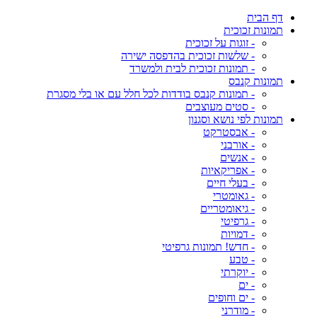
דף הבית
תמונות זכוכית
- זוגות על זכוכית
- שלשות זכוכית בהדפסה ישירה
- תמונות זכוכית לבית ולמשרד
תמונות קנבס
- תמונות קנבס בודדות לכל חלל עם או בלי מסגרת
- סטים מעוצבים
תמונות לפי נושא וסגנון
- אבסטרקט
- אורבני
- אנשים
- אפריקאיות
- בעלי חיים
- גאומטרי
- גיאומטריים
- גרפיטי
- דמויות
- חדש! תמונות גרפיטי
- טבע
- יוקרתי
- ים
- ים וחופים
- מודרני