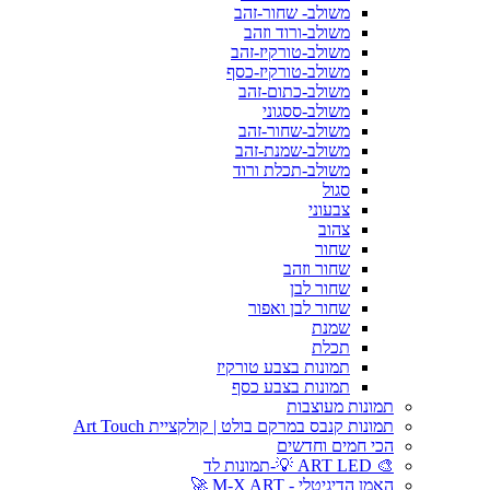
משולב- שחור-זהב
משולב-ורוד וזהב
משולב-טורקיז-זהב
משולב-טורקיז-כסף
משולב-כתום-זהב
משולב-ססגוני
משולב-שחור-זהב
משולב-שמנת-זהב
משולב-תכלת ורוד
סגול
צבעוני
צהוב
שחור
שחור וזהב
שחור לבן
שחור לבן ואפור
שמנת
תכלת
תמונות בצבע טורקיז
תמונות בצבע כסף
תמונות מעוצבות
תמונות קנבס במרקם בולט | קולקציית Art Touch
הכי חמים וחדשים
🎨 ART LED 💡-תמונות לד
האמן הדיגיטלי - M-X ART 🚀