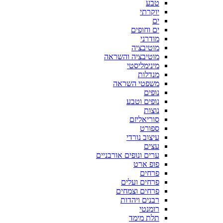
טבע
יוקרתי
ים
ים וחופים
מודרני
מוטיבציה
מוטיבציה והשראה
מינימליסטי
מנדלות
משפטי השראה
נופים
נופים וטבע
נוצות
סוריאליזם
ספורט
עיצוב נורדי
עצים
ערים ונופים אורבניים
פופ ארט
פרחים
פרחים ועלים
פרחים וצמחים
רבנים ויהדות
רומנטי
תלת מימד