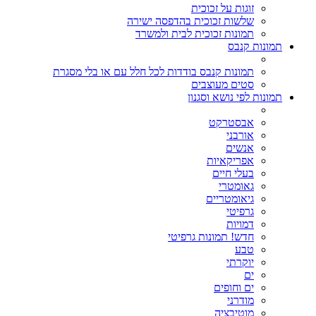
זוגות על זכוכית
שלשות זכוכית בהדפסה ישירה
תמונות זכוכית לבית ולמשרד
תמונות קנבס
תמונות קנבס בודדות לכל חלל עם או בלי מסגרת
סטים מעוצבים
תמונות לפי נושא וסגנון
אבסטרקט
אורבני
אנשים
אפריקאיות
בעלי חיים
גאומטרי
גיאומטריים
גרפיטי
דמויות
חדש! תמונות גרפיטי
טבע
יוקרתי
ים
ים וחופים
מודרני
מוטיבציה