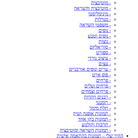
- מוטיבציה
- מוטיבציה והשראה
- מינימליסטי
- מנדלות
- משפטי השראה
- נופים
- נופים וטבע
- נוצות
- סוריאליזם
- ספורט
- עיצוב נורדי
- עצים
- ערים ונופים אורבניים
- פופ ארט
- פרחים
- פרחים ועלים
- פרחים וצמחים
- רבנים ויהדות
- רומנטי
- תלת מימד
- תמונות אופנה ושיק
- תמונות בקו אחד
- תרבות וקולנוע
- תמונות השראה ומוטיבציה
הקיר שלי – תמונות בהתאמה אישית