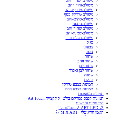
משולב- שחור-זהב
משולב-ורוד וזהב
משולב-טורקיז-זהב
משולב-טורקיז-כסף
משולב-כתום-זהב
משולב-ססגוני
משולב-שחור-זהב
משולב-שמנת-זהב
משולב-תכלת ורוד
סגול
צבעוני
צהוב
שחור
שחור וזהב
שחור לבן
שחור לבן ואפור
שמנת
תכלת
תמונות בצבע טורקיז
תמונות בצבע כסף
תמונות מעוצבות
תמונות קנבס במרקם בולט | קולקציית Art Touch
הכי חמים וחדשים
🎨 ART LED 💡-תמונות לד
האמן הדיגיטלי - M-X ART 🚀