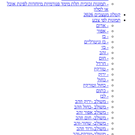
- תמונות זכוכית תלת מימד פנורמיות מיוחדות לפינת אוכל
או לסלון
קטלוג מעצבים 2026
תמונות לפי צבע
- אדום
- אפור
- בז
- בז וניטרליים
- בז׳
- זהב
- חום
- חרדל
- טורקיז
- ירוק
- כחול
- כחול וטורקיז
- כתום
- לבן
- משולב -ירוק וזהב
- משולב -כחול וזהב
- משולב אפור זהב
- משולב- חום וזהב
- משולב- שחור-זהב
- משולב-ורוד וזהב
- משולב-טורקיז-זהב