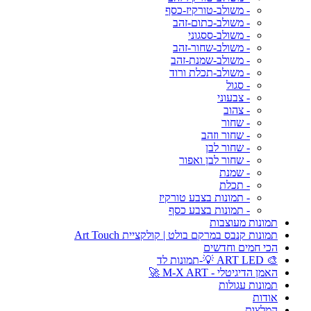
- משולב-טורקיז-כסף
- משולב-כתום-זהב
- משולב-ססגוני
- משולב-שחור-זהב
- משולב-שמנת-זהב
- משולב-תכלת ורוד
- סגול
- צבעוני
- צהוב
- שחור
- שחור וזהב
- שחור לבן
- שחור לבן ואפור
- שמנת
- תכלת
- תמונות בצבע טורקיז
- תמונות בצבע כסף
תמונות מעוצבות
תמונות קנבס במרקם בולט | קולקציית Art Touch
הכי חמים וחדשים
🎨 ART LED 💡-תמונות לד
האמן הדיגיטלי - M-X ART 🚀
תמונות עגולות
אודות
המלצות