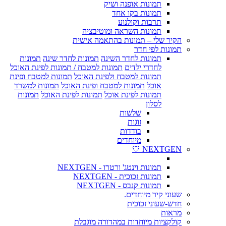
תמונות אופנה ושיק
תמונות בקו אחד
תרבות וקולנוע
תמונות השראה ומוטיבציה
הקיר שלי – תמונות בהתאמה אישית
תמונות לפי חדר
תמונות לחדר השינה
תמונות לחדר שינה
תמונות
לחדרי ילדים
תמונות למטבח / תמונות לפינת האוכל
תמונות למטבח ולפינת האוכל
תמונות למטבח ופינת
אוכל
תמונות למטבח ופינת האוכל
תמונות למשרד
תמונות לפינת אוכל
תמונות לפינת האוכל
תמונות
לסלון
שלשות
זוגות
בודדות
מיוחדים
NEXTGEN 🤍
תמונות וינטג' ורטרו - NEXTGEN
תמונות זכוכית - NEXTGEN
תמונות קנבס - NEXTGEN
שעוני קיר מיוחדים.
חדש-שעוני זכוכית
מראות
קולקציות מיוחדות במהדורה מוגבלת