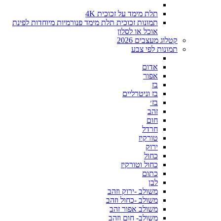
תלת מימד על זכוכית 4K
תמונות זכוכית תלת מימד פנורמיות מיוחדות לפינת
אוכל או לסלון
קטלוג מעצבים 2026
תמונות לפי צבע
אדום
אפור
בז
בז וניטרליים
בז׳
זהב
חום
חרדל
טורקיז
ירוק
כחול
כחול וטורקיז
כתום
לבן
משולב -ירוק וזהב
משולב -כחול וזהב
משולב אפור זהב
משולב- חום וזהב