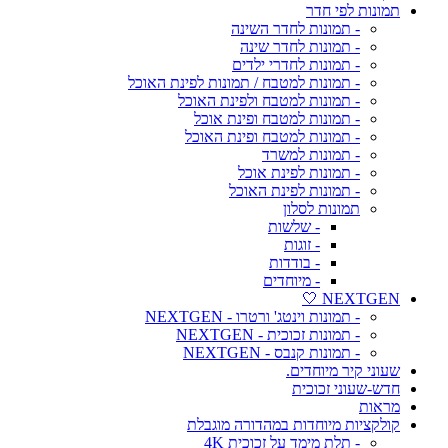
תמונות לפי חדר
- תמונות לחדר השינה
- תמונות לחדר שינה
- תמונות לחדרי ילדים
- תמונות למטבח / תמונות לפינת האוכל
- תמונות למטבח ולפינת האוכל
- תמונות למטבח ופינת אוכל
- תמונות למטבח ופינת האוכל
- תמונות למשרד
- תמונות לפינת אוכל
- תמונות לפינת האוכל
תמונות לסלון
- שלשות
- זוגות
- בודדות
- מיוחדים
NEXTGEN 🤍
- תמונות וינטג' ורטרו - NEXTGEN
- תמונות זכוכית - NEXTGEN
- תמונות קנבס - NEXTGEN
שעוני קיר מיוחדים.
חדש-שעוני זכוכית
מראות
קולקציות מיוחדות במהדורה מוגבלת
- תלת מימד על זכוכית 4K