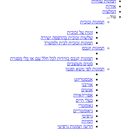
תמונות עגולות
אודות
המלצות
עוד...
תמונות זכוכית
זוגות על זכוכית
שלשות זכוכית בהדפסה ישירה
תמונות זכוכית לבית ולמשרד
תמונות קנבס
תמונות קנבס בודדות לכל חלל עם או בלי מסגרת
סטים מעוצבים
תמונות לפי נושא וסגנון
אבסטרקט
אורבני
אנשים
אפריקאיות
בעלי חיים
גאומטרי
גיאומטריים
גרפיטי
דמויות
חדש! תמונות גרפיטי