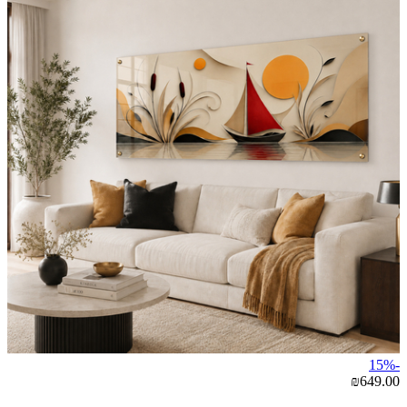
-15%
₪649.00