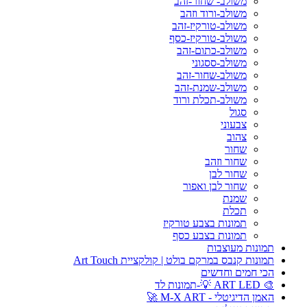
משולב- שחור-זהב
משולב-ורוד וזהב
משולב-טורקיז-זהב
משולב-טורקיז-כסף
משולב-כתום-זהב
משולב-ססגוני
משולב-שחור-זהב
משולב-שמנת-זהב
משולב-תכלת ורוד
סגול
צבעוני
צהוב
שחור
שחור וזהב
שחור לבן
שחור לבן ואפור
שמנת
תכלת
תמונות בצבע טורקיז
תמונות בצבע כסף
תמונות מעוצבות
תמונות קנבס במרקם בולט | קולקציית Art Touch
הכי חמים וחדשים
🎨 ART LED 💡-תמונות לד
האמן הדיגיטלי - M-X ART 🚀