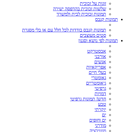
זוגות על זכוכית
שלשות זכוכית בהדפסה ישירה
תמונות זכוכית לבית ולמשרד
תמונות קנבס
תמונות קנבס בודדות לכל חלל עם או בלי מסגרת
סטים מעוצבים
תמונות לפי נושא וסגנון
אבסטרקט
אורבני
אנשים
אפריקאיות
בעלי חיים
גאומטרי
גיאומטריים
גרפיטי
דמויות
חדש! תמונות גרפיטי
טבע
יוקרתי
ים
ים וחופים
מודרני
מוטיבציה