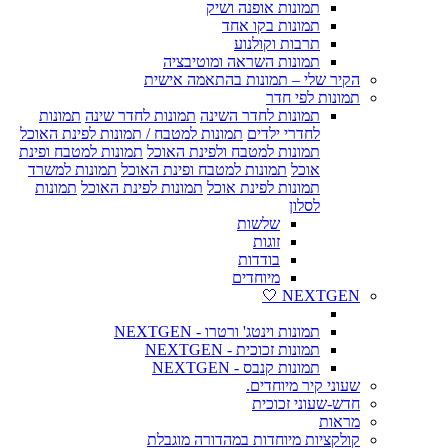
תמונות אופנה ושיק
תמונות בקו אחד
תרבות וקולנוע
תמונות השראה ומוטיבציה
הקיר שלי – תמונות בהתאמה אישית
תמונות לפי חדר
תמונות לחדר השינה
תמונות לחדר שינה
תמונות
לחדרי ילדים
תמונות למטבח / תמונות לפינת האוכל
תמונות למטבח ולפינת האוכל
תמונות למטבח ופינת
אוכל
תמונות למטבח ופינת האוכל
תמונות למשרד
תמונות לפינת אוכל
תמונות לפינת האוכל
תמונות
לסלון
שלשות
זוגות
בודדות
מיוחדים
NEXTGEN 🤍
תמונות וינטג' ורטרו - NEXTGEN
תמונות זכוכית - NEXTGEN
תמונות קנבס - NEXTGEN
שעוני קיר מיוחדים.
חדש-שעוני זכוכית
מראות
קולקציות מיוחדות במהדורה מוגבלת