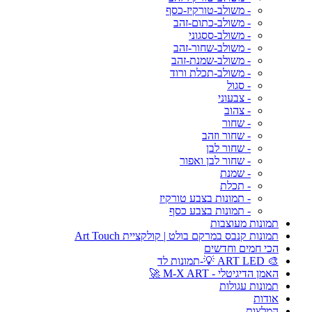
- משולב-טורקיז-כסף
- משולב-כתום-זהב
- משולב-ססגוני
- משולב-שחור-זהב
- משולב-שמנת-זהב
- משולב-תכלת ורוד
- סגול
- צבעוני
- צהוב
- שחור
- שחור וזהב
- שחור לבן
- שחור לבן ואפור
- שמנת
- תכלת
- תמונות בצבע טורקיז
- תמונות בצבע כסף
תמונות מעוצבות
תמונות קנבס במרקם בולט | קולקציית Art Touch
הכי חמים וחדשים
🎨 ART LED 💡-תמונות לד
האמן הדיגיטלי - M-X ART 🚀
תמונות עגולות
אודות
המלצות