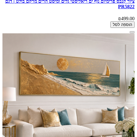
ציור קנבס פרימיום נוף ים ריאליסטי גלים ומיסט הרים מרקם בולט | דגם
PR5822
₪499.00
הוספה לסל