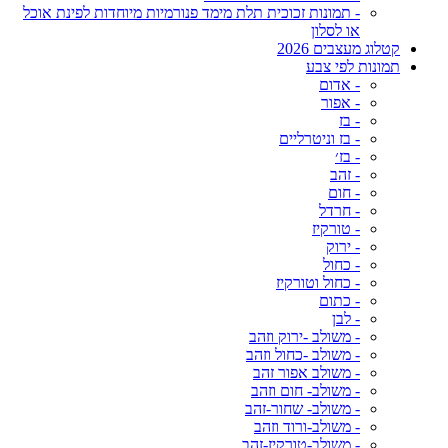
- תמונות זכוכית תלת מימד פנורמיות מיוחדות לפינת אוכל
או לסלון
קטלוג מעצבים 2026
תמונות לפי צבע
- אדום
- אפור
- בז
- בז וניטרליים
- בז׳
- זהב
- חום
- חרדל
- טורקיז
- ירוק
- כחול
- כחול וטורקיז
- כתום
- לבן
- משולב -ירוק וזהב
- משולב -כחול וזהב
- משולב אפור זהב
- משולב- חום וזהב
- משולב- שחור-זהב
- משולב-ורוד וזהב
- משולב-טורקיז-זהב