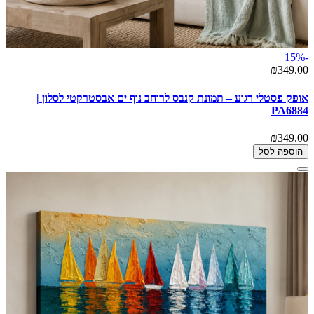
-15%
₪349.00
אופק פסטלי רגוע – תמונת קנבס לרוחב נוף ים אבסטרקטי לסלון |
PA6884
₪349.00
הוספה לסל