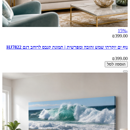
-15%
₪399.00
נוף ים יוקרתי שמש זהובה ומפרשית | תמונת קנבס לרוחב דגם HJ7822
₪399.00
הוספה לסל