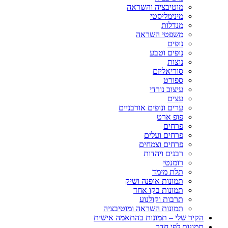
מוטיבציה והשראה
מינימליסטי
מנדלות
משפטי השראה
נופים
נופים וטבע
נוצות
סוריאליזם
ספורט
עיצוב נורדי
עצים
ערים ונופים אורבניים
פופ ארט
פרחים
פרחים ועלים
פרחים וצמחים
רבנים ויהדות
רומנטי
תלת מימד
תמונות אופנה ושיק
תמונות בקו אחד
תרבות וקולנוע
תמונות השראה ומוטיבציה
הקיר שלי – תמונות בהתאמה אישית
תמונות לפי חדר