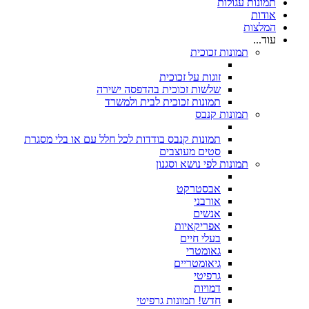
תמונות עגולות
אודות
המלצות
עוד...
תמונות זכוכית
זוגות על זכוכית
שלשות זכוכית בהדפסה ישירה
תמונות זכוכית לבית ולמשרד
תמונות קנבס
תמונות קנבס בודדות לכל חלל עם או בלי מסגרת
סטים מעוצבים
תמונות לפי נושא וסגנון
אבסטרקט
אורבני
אנשים
אפריקאיות
בעלי חיים
גאומטרי
גיאומטריים
גרפיטי
דמויות
חדש! תמונות גרפיטי