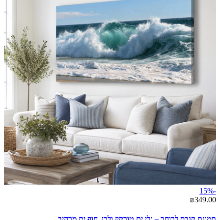
-15%
₪349.00
תמונת קנבס לרוחב – גלי ים טורקיז ולבן, חוף ים מרהיב