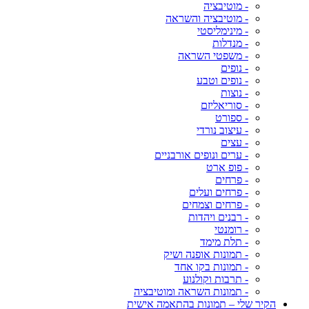
- מוטיבציה
- מוטיבציה והשראה
- מינימליסטי
- מנדלות
- משפטי השראה
- נופים
- נופים וטבע
- נוצות
- סוריאליזם
- ספורט
- עיצוב נורדי
- עצים
- ערים ונופים אורבניים
- פופ ארט
- פרחים
- פרחים ועלים
- פרחים וצמחים
- רבנים ויהדות
- רומנטי
- תלת מימד
- תמונות אופנה ושיק
- תמונות בקו אחד
- תרבות וקולנוע
- תמונות השראה ומוטיבציה
הקיר שלי – תמונות בהתאמה אישית