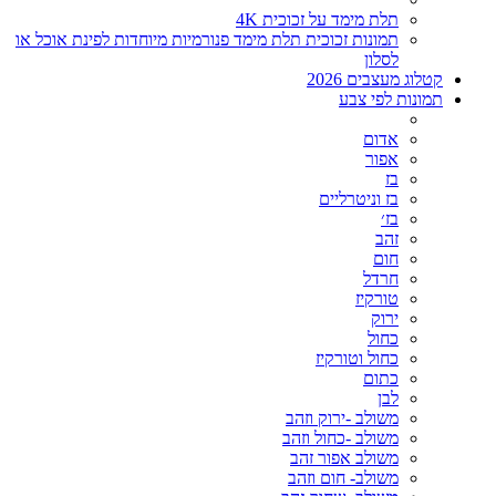
תלת מימד על זכוכית 4K
תמונות זכוכית תלת מימד פנורמיות מיוחדות לפינת אוכל או
לסלון
קטלוג מעצבים 2026
תמונות לפי צבע
אדום
אפור
בז
בז וניטרליים
בז׳
זהב
חום
חרדל
טורקיז
ירוק
כחול
כחול וטורקיז
כתום
לבן
משולב -ירוק וזהב
משולב -כחול וזהב
משולב אפור זהב
משולב- חום וזהב