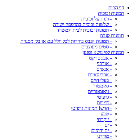
דף הבית
תמונות זכוכית
- זוגות על זכוכית
- שלשות זכוכית בהדפסה ישירה
- תמונות זכוכית לבית ולמשרד
תמונות קנבס
- תמונות קנבס בודדות לכל חלל עם או בלי מסגרת
- סטים מעוצבים
תמונות לפי נושא וסגנון
- אבסטרקט
- אורבני
- אנשים
- אפריקאיות
- בעלי חיים
- גאומטרי
- גיאומטריים
- גרפיטי
- דמויות
- חדש! תמונות גרפיטי
- טבע
- יוקרתי
- ים
- ים וחופים
- מודרני