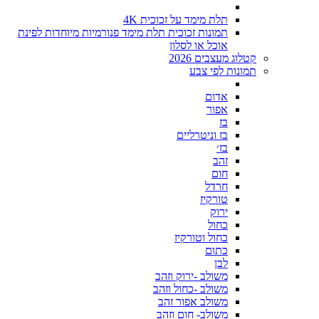
תלת מימד על זכוכית 4K
תמונות זכוכית תלת מימד פנורמיות מיוחדות לפינת
אוכל או לסלון
קטלוג מעצבים 2026
תמונות לפי צבע
אדום
אפור
בז
בז וניטרליים
בז׳
זהב
חום
חרדל
טורקיז
ירוק
כחול
כחול וטורקיז
כתום
לבן
משולב -ירוק וזהב
משולב -כחול וזהב
משולב אפור זהב
משולב- חום וזהב