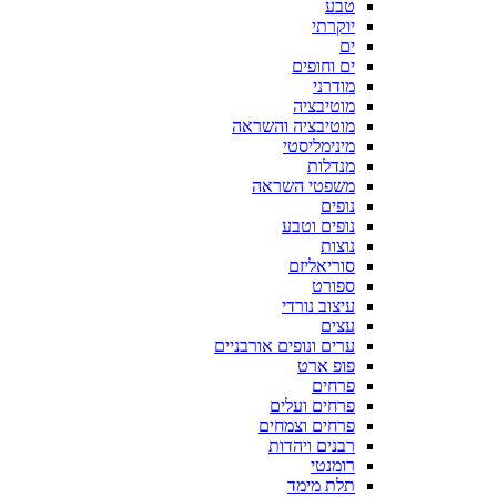
טבע
יוקרתי
ים
ים וחופים
מודרני
מוטיבציה
מוטיבציה והשראה
מינימליסטי
מנדלות
משפטי השראה
נופים
נופים וטבע
נוצות
סוריאליזם
ספורט
עיצוב נורדי
עצים
ערים ונופים אורבניים
פופ ארט
פרחים
פרחים ועלים
פרחים וצמחים
רבנים ויהדות
רומנטי
תלת מימד