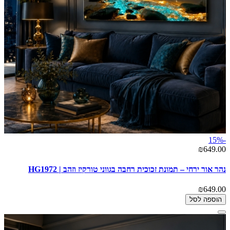
-15%
₪649.00
נהר אור ירחי – תמונת זכוכית רחבה בגווני טורקיז וזהב | HG1972
₪649.00
הוספה לסל