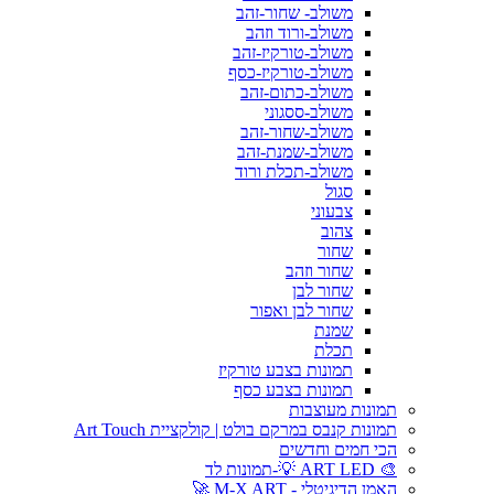
משולב- שחור-זהב
משולב-ורוד וזהב
משולב-טורקיז-זהב
משולב-טורקיז-כסף
משולב-כתום-זהב
משולב-ססגוני
משולב-שחור-זהב
משולב-שמנת-זהב
משולב-תכלת ורוד
סגול
צבעוני
צהוב
שחור
שחור וזהב
שחור לבן
שחור לבן ואפור
שמנת
תכלת
תמונות בצבע טורקיז
תמונות בצבע כסף
תמונות מעוצבות
תמונות קנבס במרקם בולט | קולקציית Art Touch
הכי חמים וחדשים
🎨 ART LED 💡-תמונות לד
האמן הדיגיטלי - M-X ART 🚀