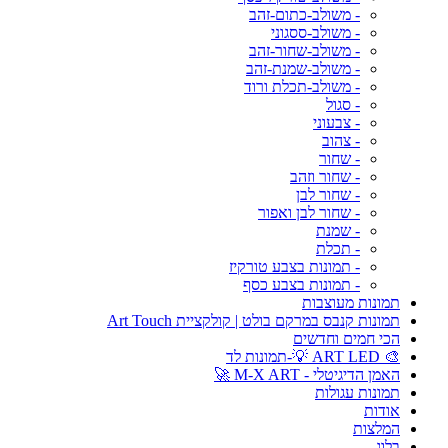
- משולב-כתום-זהב
- משולב-ססגוני
- משולב-שחור-זהב
- משולב-שמנת-זהב
- משולב-תכלת ורוד
- סגול
- צבעוני
- צהוב
- שחור
- שחור וזהב
- שחור לבן
- שחור לבן ואפור
- שמנת
- תכלת
- תמונות בצבע טורקיז
- תמונות בצבע כסף
תמונות מעוצבות
תמונות קנבס במרקם בולט | קולקציית Art Touch
הכי חמים וחדשים
🎨 ART LED 💡-תמונות לד
האמן הדיגיטלי - M-X ART 🚀
תמונות עגולות
אודות
המלצות
בלוג