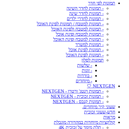
תמונות לפי חדר
- תמונות לחדר השינה
- תמונות לחדר שינה
- תמונות לחדרי ילדים
- תמונות למטבח / תמונות לפינת האוכל
- תמונות למטבח ולפינת האוכל
- תמונות למטבח ופינת אוכל
- תמונות למטבח ופינת האוכל
- תמונות למשרד
- תמונות לפינת אוכל
- תמונות לפינת האוכל
תמונות לסלון
- שלשות
- זוגות
- בודדות
- מיוחדים
NEXTGEN 🤍
- תמונות וינטג' ורטרו - NEXTGEN
- תמונות זכוכית - NEXTGEN
- תמונות קנבס - NEXTGEN
שעוני קיר מיוחדים.
חדש-שעוני זכוכית
מראות
קולקציות מיוחדות במהדורה מוגבלת
- תלת מימד על זכוכית 4K