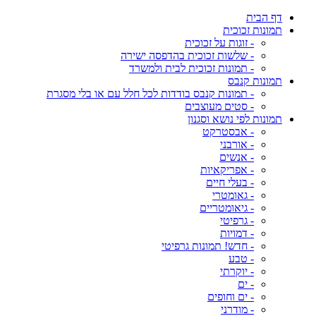
דף הבית
תמונות זכוכית
- זוגות על זכוכית
- שלשות זכוכית בהדפסה ישירה
- תמונות זכוכית לבית ולמשרד
תמונות קנבס
- תמונות קנבס בודדות לכל חלל עם או בלי מסגרת
- סטים מעוצבים
תמונות לפי נושא וסגנון
- אבסטרקט
- אורבני
- אנשים
- אפריקאיות
- בעלי חיים
- גאומטרי
- גיאומטריים
- גרפיטי
- דמויות
- חדש! תמונות גרפיטי
- טבע
- יוקרתי
- ים
- ים וחופים
- מודרני