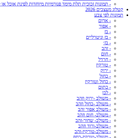
- תמונות זכוכית תלת מימד פנורמיות מיוחדות לפינת אוכל או ל
קטלוג מעצבים 2026
תמונות לפי צבע
- אדום
- אפור
- בז
- בז וניטרליים
- בז׳
- זהב
- חום
- חרדל
- טורקיז
- ירוק
- כחול
- כחול וטורקיז
- כתום
- לבן
- משולב -ירוק וזהב
- משולב -כחול וזהב
- משולב אפור זהב
- משולב- חום וזהב
- משולב- שחור-זהב
- משולב-ורוד וזהב
- משולב-טורקיז-זהב
- משולב-טורקיז-כסף