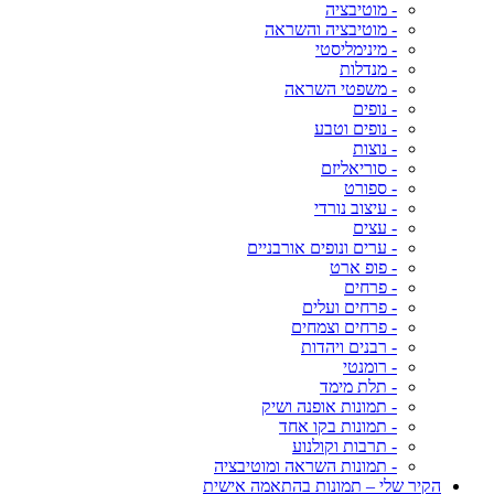
- מוטיבציה
- מוטיבציה והשראה
- מינימליסטי
- מנדלות
- משפטי השראה
- נופים
- נופים וטבע
- נוצות
- סוריאליזם
- ספורט
- עיצוב נורדי
- עצים
- ערים ונופים אורבניים
- פופ ארט
- פרחים
- פרחים ועלים
- פרחים וצמחים
- רבנים ויהדות
- רומנטי
- תלת מימד
- תמונות אופנה ושיק
- תמונות בקו אחד
- תרבות וקולנוע
- תמונות השראה ומוטיבציה
הקיר שלי – תמונות בהתאמה אישית