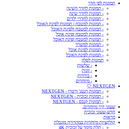
תמונות לפי חדר
- תמונות לחדר השינה
- תמונות לחדר שינה
- תמונות לחדרי ילדים
- תמונות למטבח / תמונות לפינת האוכל
- תמונות למטבח ולפינת האוכל
- תמונות למטבח ופינת אוכל
- תמונות למטבח ופינת האוכל
- תמונות למשרד
- תמונות לפינת אוכל
- תמונות לפינת האוכל
תמונות לסלון
- שלשות
- זוגות
- בודדות
- מיוחדים
NEXTGEN 🤍
- תמונות וינטג' ורטרו - NEXTGEN
- תמונות זכוכית - NEXTGEN
- תמונות קנבס - NEXTGEN
שעוני קיר מיוחדים.
חדש-שעוני זכוכית
מראות
קולקציות מיוחדות במהדורה מוגבלת
- תלת מימד על זכוכית 4K