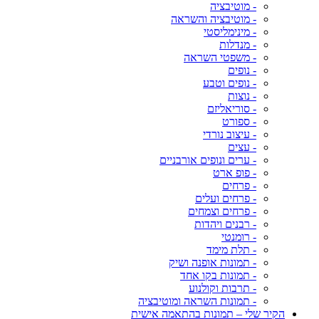
- מוטיבציה
- מוטיבציה והשראה
- מינימליסטי
- מנדלות
- משפטי השראה
- נופים
- נופים וטבע
- נוצות
- סוריאליזם
- ספורט
- עיצוב נורדי
- עצים
- ערים ונופים אורבניים
- פופ ארט
- פרחים
- פרחים ועלים
- פרחים וצמחים
- רבנים ויהדות
- רומנטי
- תלת מימד
- תמונות אופנה ושיק
- תמונות בקו אחד
- תרבות וקולנוע
- תמונות השראה ומוטיבציה
הקיר שלי – תמונות בהתאמה אישית