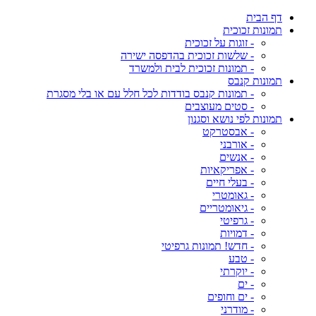
דף הבית
תמונות זכוכית
- זוגות על זכוכית
- שלשות זכוכית בהדפסה ישירה
- תמונות זכוכית לבית ולמשרד
תמונות קנבס
- תמונות קנבס בודדות לכל חלל עם או בלי מסגרת
- סטים מעוצבים
תמונות לפי נושא וסגנון
- אבסטרקט
- אורבני
- אנשים
- אפריקאיות
- בעלי חיים
- גאומטרי
- גיאומטריים
- גרפיטי
- דמויות
- חדש! תמונות גרפיטי
- טבע
- יוקרתי
- ים
- ים וחופים
- מודרני