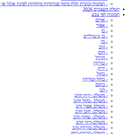
- תמונות זכוכית תלת מימד פנורמיות מיוחדות לפינת אוכל או ל
קטלוג מעצבים 2026
תמונות לפי צבע
- אדום
- אפור
- בז
- בז וניטרליים
- בז׳
- זהב
- חום
- חרדל
- טורקיז
- ירוק
- כחול
- כחול וטורקיז
- כתום
- לבן
- משולב -ירוק וזהב
- משולב -כחול וזהב
- משולב אפור זהב
- משולב- חום וזהב
- משולב- שחור-זהב
- משולב-ורוד וזהב
- משולב-טורקיז-זהב
- משולב-טורקיז-כסף