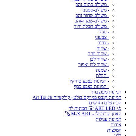
- משולב-כתום-זהב
- משולב-ססגוני
- משולב-שחור-זהב
- משולב-שמנת-זהב
- משולב-תכלת ורוד
- סגול
- צבעוני
- צהוב
- שחור
- שחור וזהב
- שחור לבן
- שחור לבן ואפור
- שמנת
- תכלת
- תמונות בצבע טורקיז
- תמונות בצבע כסף
תמונות מעוצבות
תמונות קנבס במרקם בולט | קולקציית Art Touch
הכי חמים וחדשים
🎨 ART LED 💡-תמונות לד
האמן הדיגיטלי - M-X ART 🚀
תמונות עגולות
אודות
המלצות
בלוג