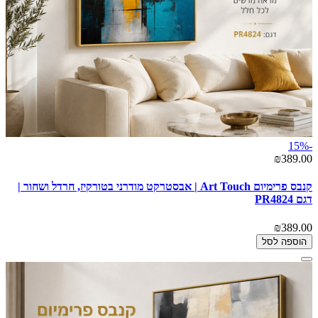
-15%
₪389.00
קנבס פרימיום Art Touch | אבסטרקט מודרני בטורקיז, חרדל ושחור |
דגם PR4824
₪389.00
הוספה לסל