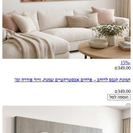
-15%
₪349.00
תמונת קנבס לרוחב – פרחים אבסטרקטיים שמנת, ורוד פודרה ובז'
₪349.00
הוספה לסל