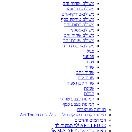
משולב- שחור-זהב
משולב-ורוד וזהב
משולב-טורקיז-זהב
משולב-טורקיז-כסף
משולב-כתום-זהב
משולב-ססגוני
משולב-שחור-זהב
משולב-שמנת-זהב
משולב-תכלת ורוד
סגול
צבעוני
צהוב
שחור
שחור וזהב
שחור לבן
שחור לבן ואפור
שמנת
תכלת
תמונות בצבע טורקיז
תמונות בצבע כסף
תמונות מעוצבות
תמונות קנבס במרקם בולט | קולקציית Art Touch
הכי חמים וחדשים
🎨 ART LED 💡-תמונות לד
האמן הדיגיטלי - M-X ART 🚀