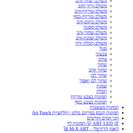
משולב- שחור-זהב
משולב-ורוד וזהב
משולב-טורקיז-זהב
משולב-טורקיז-כסף
משולב-כתום-זהב
משולב-ססגוני
משולב-שחור-זהב
משולב-שמנת-זהב
משולב-תכלת ורוד
סגול
צבעוני
צהוב
שחור
שחור וזהב
שחור לבן
שחור לבן ואפור
שמנת
תכלת
תמונות בצבע טורקיז
תמונות בצבע כסף
תמונות מעוצבות
תמונות קנבס במרקם בולט | קולקציית Art Touch
הכי חמים וחדשים
🎨 ART LED 💡-תמונות לד
האמן הדיגיטלי - M-X ART 🚀