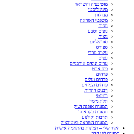
מוטיבציה והשראה
מינימליסטי
מנדלות
משפטי השראה
נופים
נופים וטבע
נוצות
סוריאליזם
ספורט
עיצוב נורדי
עצים
ערים ונופים אורבניים
פופ ארט
פרחים
פרחים ועלים
פרחים וצמחים
רבנים ויהדות
רומנטי
תלת מימד
תמונות אופנה ושיק
תמונות בקו אחד
תרבות וקולנוע
תמונות השראה ומוטיבציה
הקיר שלי – תמונות בהתאמה אישית
תמונות לפי חדר