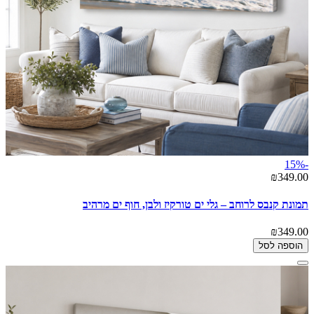
-15%
₪349.00
תמונת קנבס לרוחב – גלי ים טורקיז ולבן, חוף ים מרהיב
₪349.00
הוספה לסל