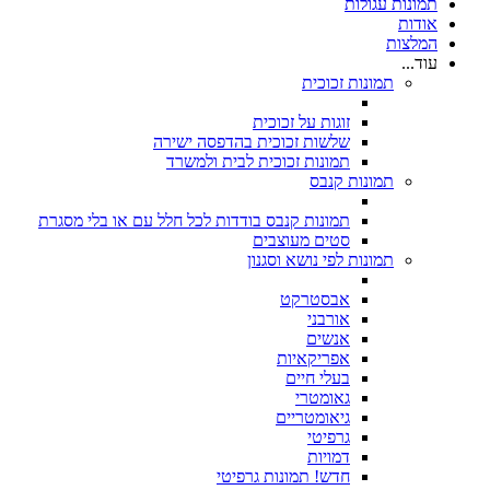
תמונות עגולות
אודות
המלצות
עוד...
תמונות זכוכית
זוגות על זכוכית
שלשות זכוכית בהדפסה ישירה
תמונות זכוכית לבית ולמשרד
תמונות קנבס
תמונות קנבס בודדות לכל חלל עם או בלי מסגרת
סטים מעוצבים
תמונות לפי נושא וסגנון
אבסטרקט
אורבני
אנשים
אפריקאיות
בעלי חיים
גאומטרי
גיאומטריים
גרפיטי
דמויות
חדש! תמונות גרפיטי