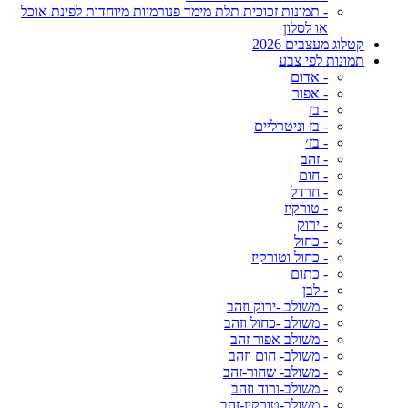
- תמונות זכוכית תלת מימד פנורמיות מיוחדות לפינת אוכל
או לסלון
קטלוג מעצבים 2026
תמונות לפי צבע
- אדום
- אפור
- בז
- בז וניטרליים
- בז׳
- זהב
- חום
- חרדל
- טורקיז
- ירוק
- כחול
- כחול וטורקיז
- כתום
- לבן
- משולב -ירוק וזהב
- משולב -כחול וזהב
- משולב אפור זהב
- משולב- חום וזהב
- משולב- שחור-זהב
- משולב-ורוד וזהב
- משולב-טורקיז-זהב