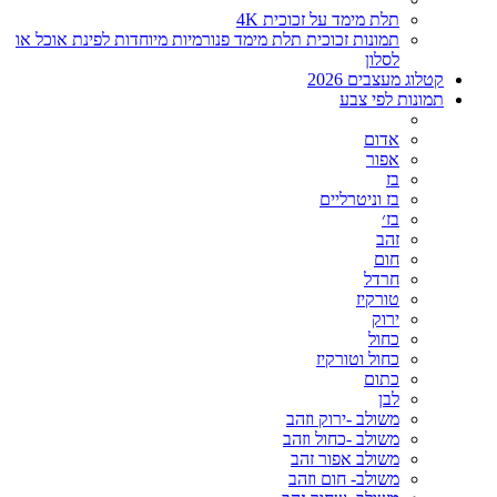
תלת מימד על זכוכית 4K
תמונות זכוכית תלת מימד פנורמיות מיוחדות לפינת אוכל או
לסלון
קטלוג מעצבים 2026
תמונות לפי צבע
אדום
אפור
בז
בז וניטרליים
בז׳
זהב
חום
חרדל
טורקיז
ירוק
כחול
כחול וטורקיז
כתום
לבן
משולב -ירוק וזהב
משולב -כחול וזהב
משולב אפור זהב
משולב- חום וזהב