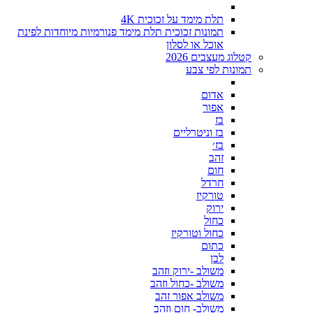
תלת מימד על זכוכית 4K
תמונות זכוכית תלת מימד פנורמיות מיוחדות לפינת
אוכל או לסלון
קטלוג מעצבים 2026
תמונות לפי צבע
אדום
אפור
בז
בז וניטרליים
בז׳
זהב
חום
חרדל
טורקיז
ירוק
כחול
כחול וטורקיז
כתום
לבן
משולב -ירוק וזהב
משולב -כחול וזהב
משולב אפור זהב
משולב- חום וזהב