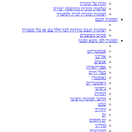
זוגות על זכוכית
שלשות זכוכית בהדפסה ישירה
תמונות זכוכית לבית ולמשרד
תמונות קנבס
תמונות קנבס בודדות לכל חלל עם או בלי מסגרת
סטים מעוצבים
תמונות לפי נושא וסגנון
אבסטרקט
אורבני
אנשים
אפריקאיות
בעלי חיים
גאומטרי
גיאומטריים
גרפיטי
דמויות
חדש! תמונות גרפיטי
טבע
יוקרתי
ים
ים וחופים
מודרני
מוטיבציה