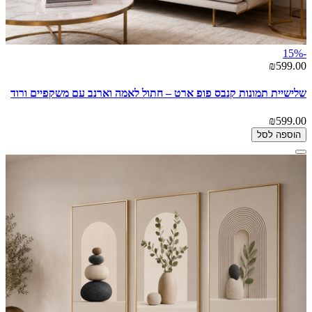
-15%
₪599.00
שלישיית תמונות קנבס פופ ארט – חתול לאמה וארנב עם משקפיים ורוד
₪599.00
הוספה לסל