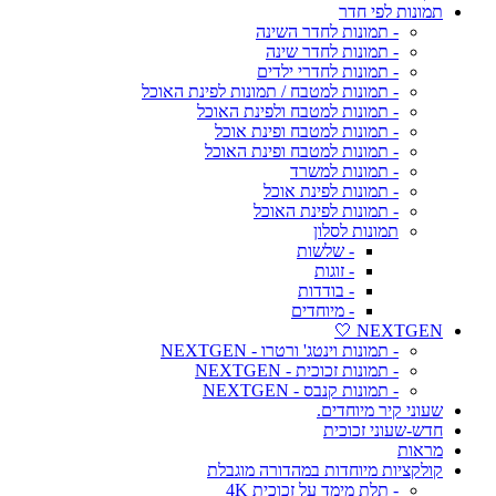
תמונות לפי חדר
- תמונות לחדר השינה
- תמונות לחדר שינה
- תמונות לחדרי ילדים
- תמונות למטבח / תמונות לפינת האוכל
- תמונות למטבח ולפינת האוכל
- תמונות למטבח ופינת אוכל
- תמונות למטבח ופינת האוכל
- תמונות למשרד
- תמונות לפינת אוכל
- תמונות לפינת האוכל
תמונות לסלון
- שלשות
- זוגות
- בודדות
- מיוחדים
NEXTGEN 🤍
- תמונות וינטג' ורטרו - NEXTGEN
- תמונות זכוכית - NEXTGEN
- תמונות קנבס - NEXTGEN
שעוני קיר מיוחדים.
חדש-שעוני זכוכית
מראות
קולקציות מיוחדות במהדורה מוגבלת
- תלת מימד על זכוכית 4K