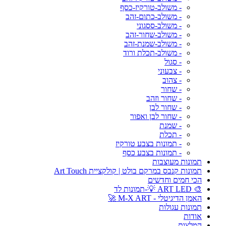
- משולב-טורקיז-כסף
- משולב-כתום-זהב
- משולב-ססגוני
- משולב-שחור-זהב
- משולב-שמנת-זהב
- משולב-תכלת ורוד
- סגול
- צבעוני
- צהוב
- שחור
- שחור וזהב
- שחור לבן
- שחור לבן ואפור
- שמנת
- תכלת
- תמונות בצבע טורקיז
- תמונות בצבע כסף
תמונות מעוצבות
תמונות קנבס במרקם בולט | קולקציית Art Touch
הכי חמים וחדשים
🎨 ART LED 💡-תמונות לד
האמן הדיגיטלי - M-X ART 🚀
תמונות עגולות
אודות
המלצות