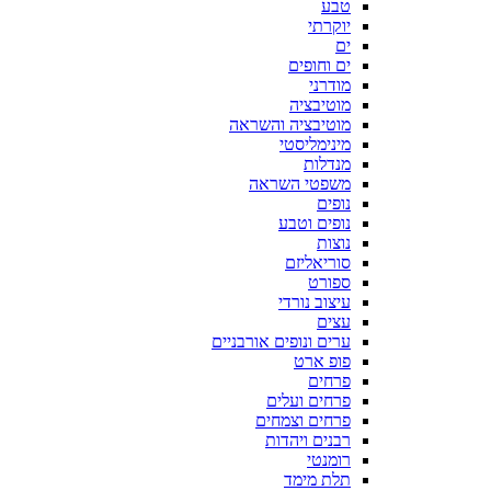
טבע
יוקרתי
ים
ים וחופים
מודרני
מוטיבציה
מוטיבציה והשראה
מינימליסטי
מנדלות
משפטי השראה
נופים
נופים וטבע
נוצות
סוריאליזם
ספורט
עיצוב נורדי
עצים
ערים ונופים אורבניים
פופ ארט
פרחים
פרחים ועלים
פרחים וצמחים
רבנים ויהדות
רומנטי
תלת מימד