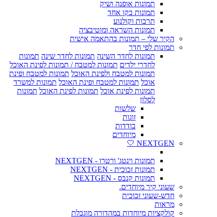
תמונות אופנה ושיק
תמונות בקו אחד
תרבות וקולנוע
תמונות השראה ומוטיבציה
הקיר שלי – תמונות בהתאמה אישית
תמונות לפי חדר
תמונות לחדר השינה
תמונות לחדר שינה
תמונות
לחדרי ילדים
תמונות למטבח / תמונות לפינת האוכל
תמונות למטבח ולפינת האוכל
תמונות למטבח ופינת
אוכל
תמונות למטבח ופינת האוכל
תמונות למשרד
תמונות לפינת אוכל
תמונות לפינת האוכל
תמונות
לסלון
שלשות
זוגות
בודדות
מיוחדים
NEXTGEN 🤍
תמונות וינטג' ורטרו - NEXTGEN
תמונות זכוכית - NEXTGEN
תמונות קנבס - NEXTGEN
שעוני קיר מיוחדים.
חדש-שעוני זכוכית
מראות
קולקציות מיוחדות במהדורה מוגבלת