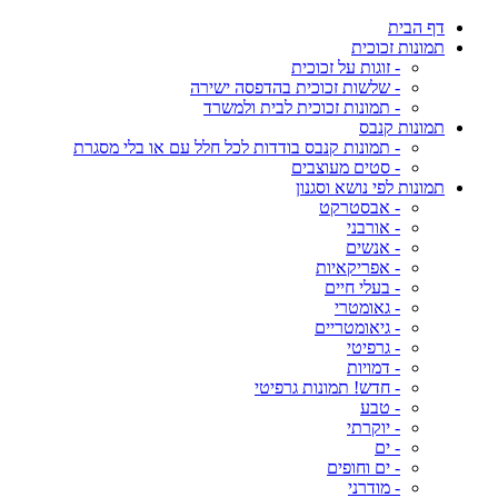
דף הבית
תמונות זכוכית
- זוגות על זכוכית
- שלשות זכוכית בהדפסה ישירה
- תמונות זכוכית לבית ולמשרד
תמונות קנבס
- תמונות קנבס בודדות לכל חלל עם או בלי מסגרת
- סטים מעוצבים
תמונות לפי נושא וסגנון
- אבסטרקט
- אורבני
- אנשים
- אפריקאיות
- בעלי חיים
- גאומטרי
- גיאומטריים
- גרפיטי
- דמויות
- חדש! תמונות גרפיטי
- טבע
- יוקרתי
- ים
- ים וחופים
- מודרני