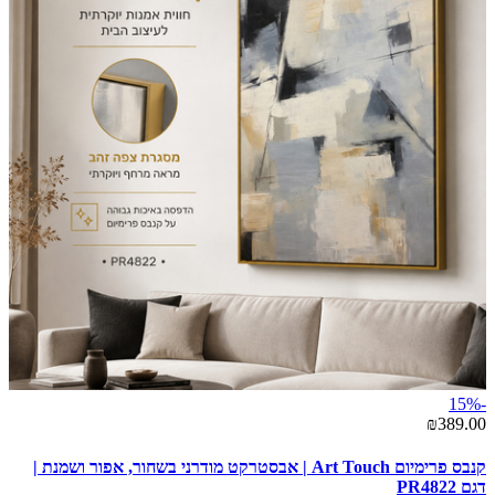
-15%
₪389.00
קנבס פרימיום Art Touch | אבסטרקט מודרני בשחור, אפור ושמנת |
דגם PR4822