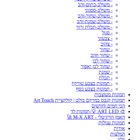
- משולב-כתום-זהב
- משולב-ססגוני
- משולב-שחור-זהב
- משולב-שמנת-זהב
- משולב-תכלת ורוד
- סגול
- צבעוני
- צהוב
- שחור
- שחור וזהב
- שחור לבן
- שחור לבן ואפור
- שמנת
- תכלת
- תמונות בצבע טורקיז
- תמונות בצבע כסף
תמונות מעוצבות
תמונות קנבס במרקם בולט | קולקציית Art Touch
הכי חמים וחדשים
🎨 ART LED 💡-תמונות לד
האמן הדיגיטלי - M-X ART 🚀
תמונות עגולות
אודות
המלצות
בלוג