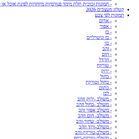
- תמונות זכוכית תלת מימד פנורמיות מיוחדות לפינת אוכל או ל
קטלוג מעצבים 2026
תמונות לפי צבע
- אדום
- אפור
- בז
- בז וניטרליים
- בז׳
- זהב
- חום
- חרדל
- טורקיז
- ירוק
- כחול
- כחול וטורקיז
- כתום
- לבן
- משולב -ירוק וזהב
- משולב -כחול וזהב
- משולב אפור זהב
- משולב- חום וזהב
- משולב- שחור-זהב
- משולב-ורוד וזהב
- משולב-טורקיז-זהב
- משולב-טורקיז-כסף