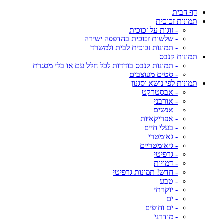
דף הבית
תמונות זכוכית
- זוגות על זכוכית
- שלשות זכוכית בהדפסה ישירה
- תמונות זכוכית לבית ולמשרד
תמונות קנבס
- תמונות קנבס בודדות לכל חלל עם או בלי מסגרת
- סטים מעוצבים
תמונות לפי נושא וסגנון
- אבסטרקט
- אורבני
- אנשים
- אפריקאיות
- בעלי חיים
- גאומטרי
- גיאומטריים
- גרפיטי
- דמויות
- חדש! תמונות גרפיטי
- טבע
- יוקרתי
- ים
- ים וחופים
- מודרני