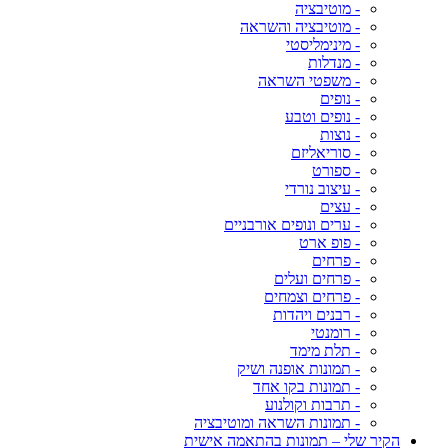
- מוטיבציה
- מוטיבציה והשראה
- מינימליסטי
- מנדלות
- משפטי השראה
- נופים
- נופים וטבע
- נוצות
- סוריאליזם
- ספורט
- עיצוב נורדי
- עצים
- ערים ונופים אורבניים
- פופ ארט
- פרחים
- פרחים ועלים
- פרחים וצמחים
- רבנים ויהדות
- רומנטי
- תלת מימד
- תמונות אופנה ושיק
- תמונות בקו אחד
- תרבות וקולנוע
- תמונות השראה ומוטיבציה
הקיר שלי – תמונות בהתאמה אישית