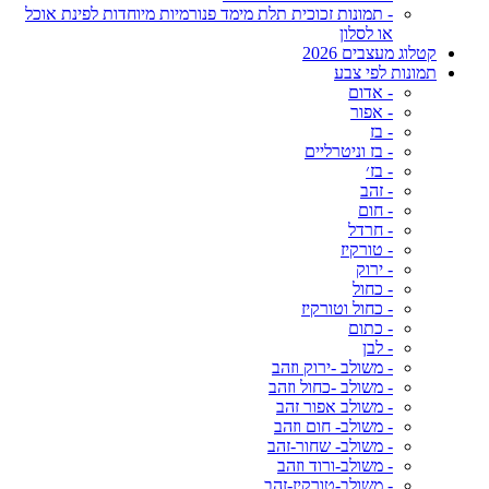
- תמונות זכוכית תלת מימד פנורמיות מיוחדות לפינת אוכל
או לסלון
קטלוג מעצבים 2026
תמונות לפי צבע
- אדום
- אפור
- בז
- בז וניטרליים
- בז׳
- זהב
- חום
- חרדל
- טורקיז
- ירוק
- כחול
- כחול וטורקיז
- כתום
- לבן
- משולב -ירוק וזהב
- משולב -כחול וזהב
- משולב אפור זהב
- משולב- חום וזהב
- משולב- שחור-זהב
- משולב-ורוד וזהב
- משולב-טורקיז-זהב