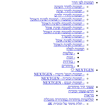
תמונות לפי חדר
- תמונות לחדר השינה
- תמונות לחדר שינה
- תמונות לחדרי ילדים
- תמונות למטבח / תמונות לפינת האוכל
- תמונות למטבח ולפינת האוכל
- תמונות למטבח ופינת אוכל
- תמונות למטבח ופינת האוכל
- תמונות למשרד
- תמונות לפינת אוכל
- תמונות לפינת האוכל
תמונות לסלון
- שלשות
- זוגות
- בודדות
- מיוחדים
NEXTGEN 🤍
- תמונות וינטג' ורטרו - NEXTGEN
- תמונות זכוכית - NEXTGEN
- תמונות קנבס - NEXTGEN
שעוני קיר מיוחדים.
חדש-שעוני זכוכית
מראות
קולקציות מיוחדות במהדורה מוגבלת
- תלת מימד על זכוכית 4K