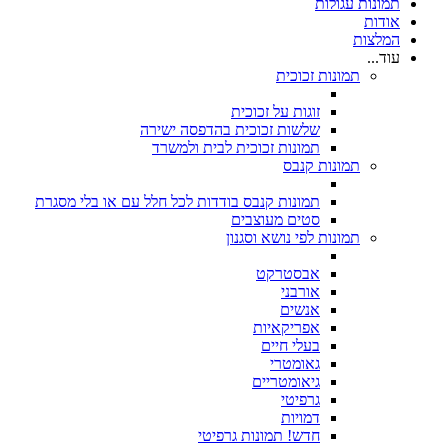
תמונות עגולות
אודות
המלצות
עוד...
תמונות זכוכית
זוגות על זכוכית
שלשות זכוכית בהדפסה ישירה
תמונות זכוכית לבית ולמשרד
תמונות קנבס
תמונות קנבס בודדות לכל חלל עם או בלי מסגרת
סטים מעוצבים
תמונות לפי נושא וסגנון
אבסטרקט
אורבני
אנשים
אפריקאיות
בעלי חיים
גאומטרי
גיאומטריים
גרפיטי
דמויות
חדש! תמונות גרפיטי