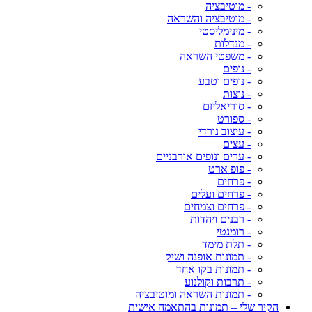
- מוטיבציה
- מוטיבציה והשראה
- מינימליסטי
- מנדלות
- משפטי השראה
- נופים
- נופים וטבע
- נוצות
- סוריאליזם
- ספורט
- עיצוב נורדי
- עצים
- ערים ונופים אורבניים
- פופ ארט
- פרחים
- פרחים ועלים
- פרחים וצמחים
- רבנים ויהדות
- רומנטי
- תלת מימד
- תמונות אופנה ושיק
- תמונות בקו אחד
- תרבות וקולנוע
- תמונות השראה ומוטיבציה
הקיר שלי – תמונות בהתאמה אישית