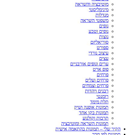
מוטיבציה והשראה
מינימליסטי
מנדלות
משפטי השראה
נופים
נופים וטבע
נוצות
סוריאליזם
ספורט
עיצוב נורדי
עצים
ערים ונופים אורבניים
פופ ארט
פרחים
פרחים ועלים
פרחים וצמחים
רבנים ויהדות
רומנטי
תלת מימד
תמונות אופנה ושיק
תמונות בקו אחד
תרבות וקולנוע
תמונות השראה ומוטיבציה
הקיר שלי – תמונות בהתאמה אישית
תמונות לפי חדר