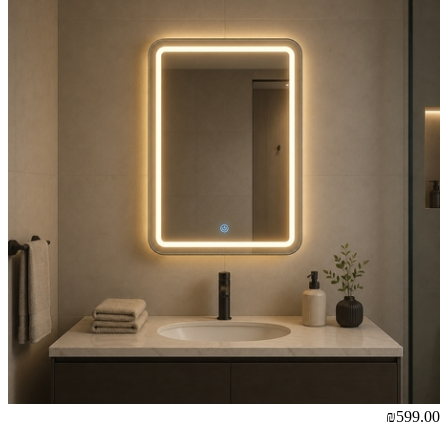
₪599.00