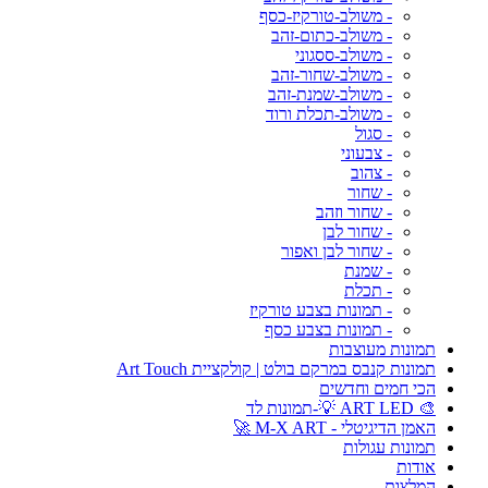
- משולב-טורקיז-כסף
- משולב-כתום-זהב
- משולב-ססגוני
- משולב-שחור-זהב
- משולב-שמנת-זהב
- משולב-תכלת ורוד
- סגול
- צבעוני
- צהוב
- שחור
- שחור וזהב
- שחור לבן
- שחור לבן ואפור
- שמנת
- תכלת
- תמונות בצבע טורקיז
- תמונות בצבע כסף
תמונות מעוצבות
תמונות קנבס במרקם בולט | קולקציית Art Touch
הכי חמים וחדשים
🎨 ART LED 💡-תמונות לד
האמן הדיגיטלי - M-X ART 🚀
תמונות עגולות
אודות
המלצות