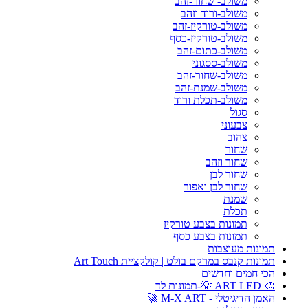
משולב- שחור-זהב
משולב-ורוד וזהב
משולב-טורקיז-זהב
משולב-טורקיז-כסף
משולב-כתום-זהב
משולב-ססגוני
משולב-שחור-זהב
משולב-שמנת-זהב
משולב-תכלת ורוד
סגול
צבעוני
צהוב
שחור
שחור וזהב
שחור לבן
שחור לבן ואפור
שמנת
תכלת
תמונות בצבע טורקיז
תמונות בצבע כסף
תמונות מעוצבות
תמונות קנבס במרקם בולט | קולקציית Art Touch
הכי חמים וחדשים
🎨 ART LED 💡-תמונות לד
האמן הדיגיטלי - M-X ART 🚀