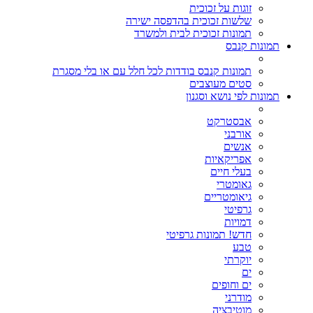
זוגות על זכוכית
שלשות זכוכית בהדפסה ישירה
תמונות זכוכית לבית ולמשרד
תמונות קנבס
תמונות קנבס בודדות לכל חלל עם או בלי מסגרת
סטים מעוצבים
תמונות לפי נושא וסגנון
אבסטרקט
אורבני
אנשים
אפריקאיות
בעלי חיים
גאומטרי
גיאומטריים
גרפיטי
דמויות
חדש! תמונות גרפיטי
טבע
יוקרתי
ים
ים וחופים
מודרני
מוטיבציה