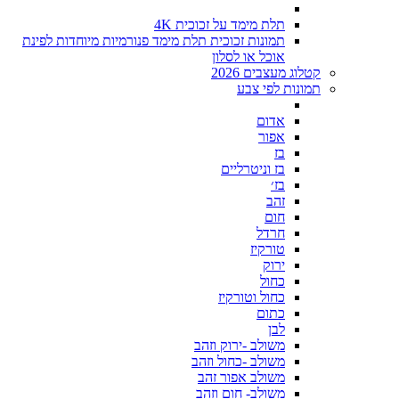
תלת מימד על זכוכית 4K
תמונות זכוכית תלת מימד פנורמיות מיוחדות לפינת
אוכל או לסלון
קטלוג מעצבים 2026
תמונות לפי צבע
אדום
אפור
בז
בז וניטרליים
בז׳
זהב
חום
חרדל
טורקיז
ירוק
כחול
כחול וטורקיז
כתום
לבן
משולב -ירוק וזהב
משולב -כחול וזהב
משולב אפור זהב
משולב- חום וזהב