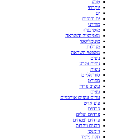
טבע
יוקרתי
ים
ים וחופים
מודרני
מוטיבציה
מוטיבציה והשראה
מינימליסטי
מנדלות
משפטי השראה
נופים
נופים וטבע
נוצות
סוריאליזם
ספורט
עיצוב נורדי
עצים
ערים ונופים אורבניים
פופ ארט
פרחים
פרחים ועלים
פרחים וצמחים
רבנים ויהדות
רומנטי
תלת מימד