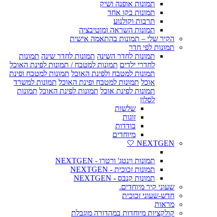
תמונות אופנה ושיק
תמונות בקו אחד
תרבות וקולנוע
תמונות השראה ומוטיבציה
הקיר שלי – תמונות בהתאמה אישית
תמונות לפי חדר
תמונות לחדר השינה
תמונות לחדר שינה
תמונות
לחדרי ילדים
תמונות למטבח / תמונות לפינת האוכל
תמונות למטבח ולפינת האוכל
תמונות למטבח ופינת
אוכל
תמונות למטבח ופינת האוכל
תמונות למשרד
תמונות לפינת אוכל
תמונות לפינת האוכל
תמונות
לסלון
שלשות
זוגות
בודדות
מיוחדים
NEXTGEN 🤍
תמונות וינטג' ורטרו - NEXTGEN
תמונות זכוכית - NEXTGEN
תמונות קנבס - NEXTGEN
שעוני קיר מיוחדים.
חדש-שעוני זכוכית
מראות
קולקציות מיוחדות במהדורה מוגבלת