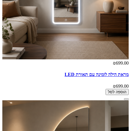
₪699.00
מראת הילה לומינה עם תאורת LED
₪699.00
הוספה לסל