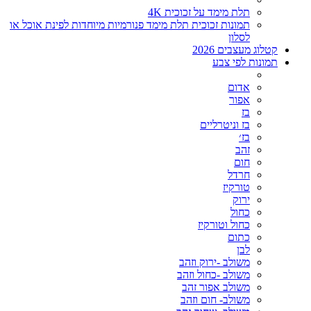
תלת מימד על זכוכית 4K
תמונות זכוכית תלת מימד פנורמיות מיוחדות לפינת אוכל או
לסלון
קטלוג מעצבים 2026
תמונות לפי צבע
אדום
אפור
בז
בז וניטרליים
בז׳
זהב
חום
חרדל
טורקיז
ירוק
כחול
כחול וטורקיז
כתום
לבן
משולב -ירוק וזהב
משולב -כחול וזהב
משולב אפור זהב
משולב- חום וזהב