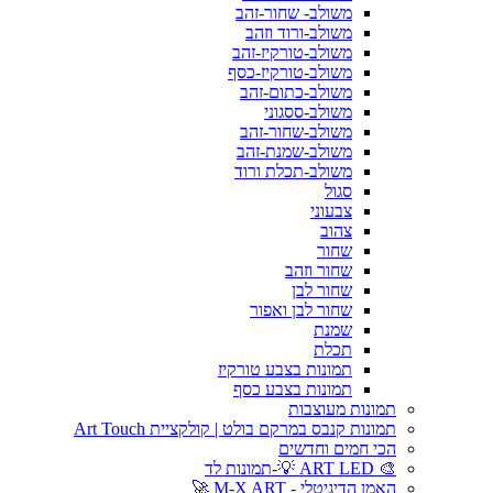
משולב- שחור-זהב
משולב-ורוד וזהב
משולב-טורקיז-זהב
משולב-טורקיז-כסף
משולב-כתום-זהב
משולב-ססגוני
משולב-שחור-זהב
משולב-שמנת-זהב
משולב-תכלת ורוד
סגול
צבעוני
צהוב
שחור
שחור וזהב
שחור לבן
שחור לבן ואפור
שמנת
תכלת
תמונות בצבע טורקיז
תמונות בצבע כסף
תמונות מעוצבות
תמונות קנבס במרקם בולט | קולקציית Art Touch
הכי חמים וחדשים
🎨 ART LED 💡-תמונות לד
האמן הדיגיטלי - M-X ART 🚀