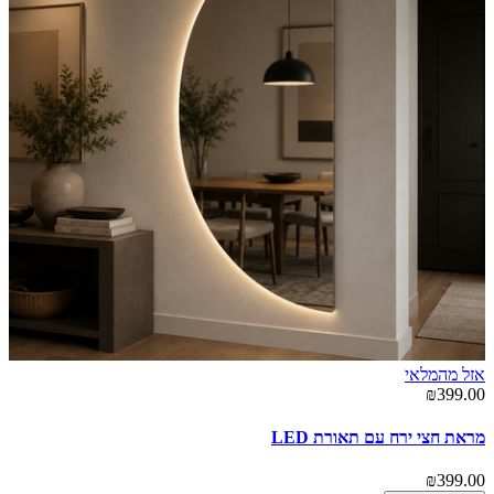
אזל מהמלאי
₪399.00
מראת חצי ירח עם תאורת LED
₪399.00