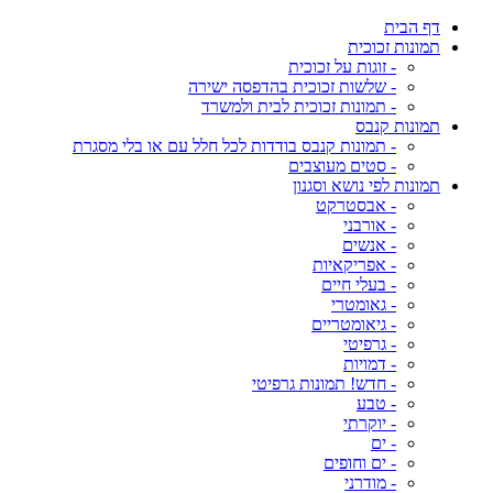
דף הבית
תמונות זכוכית
- זוגות על זכוכית
- שלשות זכוכית בהדפסה ישירה
- תמונות זכוכית לבית ולמשרד
תמונות קנבס
- תמונות קנבס בודדות לכל חלל עם או בלי מסגרת
- סטים מעוצבים
תמונות לפי נושא וסגנון
- אבסטרקט
- אורבני
- אנשים
- אפריקאיות
- בעלי חיים
- גאומטרי
- גיאומטריים
- גרפיטי
- דמויות
- חדש! תמונות גרפיטי
- טבע
- יוקרתי
- ים
- ים וחופים
- מודרני