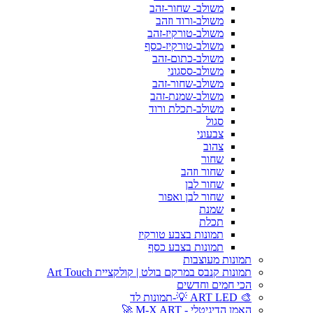
משולב- שחור-זהב
משולב-ורוד וזהב
משולב-טורקיז-זהב
משולב-טורקיז-כסף
משולב-כתום-זהב
משולב-ססגוני
משולב-שחור-זהב
משולב-שמנת-זהב
משולב-תכלת ורוד
סגול
צבעוני
צהוב
שחור
שחור וזהב
שחור לבן
שחור לבן ואפור
שמנת
תכלת
תמונות בצבע טורקיז
תמונות בצבע כסף
תמונות מעוצבות
תמונות קנבס במרקם בולט | קולקציית Art Touch
הכי חמים וחדשים
🎨 ART LED 💡-תמונות לד
האמן הדיגיטלי - M-X ART 🚀