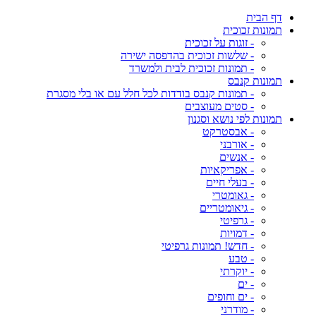
דף הבית
תמונות זכוכית
- זוגות על זכוכית
- שלשות זכוכית בהדפסה ישירה
- תמונות זכוכית לבית ולמשרד
תמונות קנבס
- תמונות קנבס בודדות לכל חלל עם או בלי מסגרת
- סטים מעוצבים
תמונות לפי נושא וסגנון
- אבסטרקט
- אורבני
- אנשים
- אפריקאיות
- בעלי חיים
- גאומטרי
- גיאומטריים
- גרפיטי
- דמויות
- חדש! תמונות גרפיטי
- טבע
- יוקרתי
- ים
- ים וחופים
- מודרני