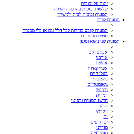
זוגות על זכוכית
שלשות זכוכית בהדפסה ישירה
תמונות זכוכית לבית ולמשרד
תמונות קנבס
תמונות קנבס בודדות לכל חלל עם או בלי מסגרת
סטים מעוצבים
תמונות לפי נושא וסגנון
אבסטרקט
אורבני
אנשים
אפריקאיות
בעלי חיים
גאומטרי
גיאומטריים
גרפיטי
דמויות
חדש! תמונות גרפיטי
טבע
יוקרתי
ים
ים וחופים
מודרני
מוטיבציה