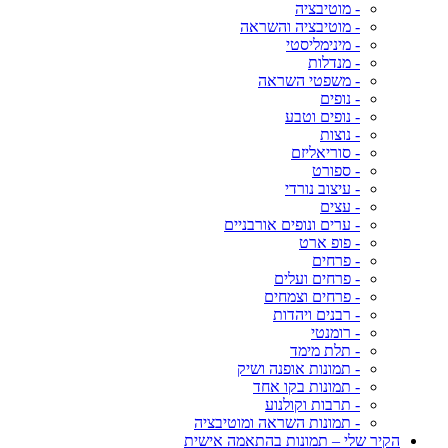
- מוטיבציה
- מוטיבציה והשראה
- מינימליסטי
- מנדלות
- משפטי השראה
- נופים
- נופים וטבע
- נוצות
- סוריאליזם
- ספורט
- עיצוב נורדי
- עצים
- ערים ונופים אורבניים
- פופ ארט
- פרחים
- פרחים ועלים
- פרחים וצמחים
- רבנים ויהדות
- רומנטי
- תלת מימד
- תמונות אופנה ושיק
- תמונות בקו אחד
- תרבות וקולנוע
- תמונות השראה ומוטיבציה
הקיר שלי – תמונות בהתאמה אישית