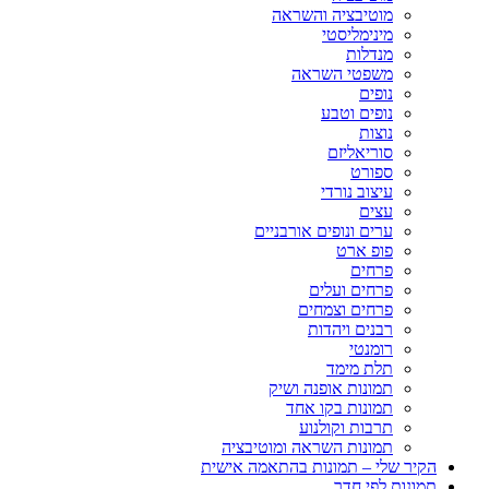
מוטיבציה והשראה
מינימליסטי
מנדלות
משפטי השראה
נופים
נופים וטבע
נוצות
סוריאליזם
ספורט
עיצוב נורדי
עצים
ערים ונופים אורבניים
פופ ארט
פרחים
פרחים ועלים
פרחים וצמחים
רבנים ויהדות
רומנטי
תלת מימד
תמונות אופנה ושיק
תמונות בקו אחד
תרבות וקולנוע
תמונות השראה ומוטיבציה
הקיר שלי – תמונות בהתאמה אישית
תמונות לפי חדר