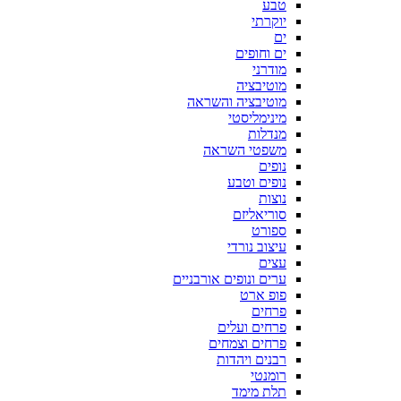
טבע
יוקרתי
ים
ים וחופים
מודרני
מוטיבציה
מוטיבציה והשראה
מינימליסטי
מנדלות
משפטי השראה
נופים
נופים וטבע
נוצות
סוריאליזם
ספורט
עיצוב נורדי
עצים
ערים ונופים אורבניים
פופ ארט
פרחים
פרחים ועלים
פרחים וצמחים
רבנים ויהדות
רומנטי
תלת מימד