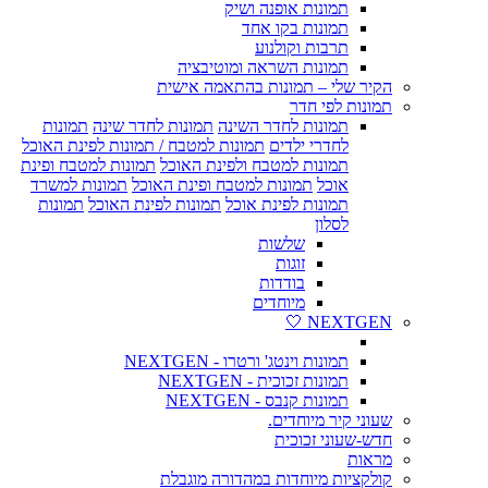
תמונות אופנה ושיק
תמונות בקו אחד
תרבות וקולנוע
תמונות השראה ומוטיבציה
הקיר שלי – תמונות בהתאמה אישית
תמונות לפי חדר
תמונות לחדר השינה
תמונות לחדר שינה
תמונות
לחדרי ילדים
תמונות למטבח / תמונות לפינת האוכל
תמונות למטבח ולפינת האוכל
תמונות למטבח ופינת
אוכל
תמונות למטבח ופינת האוכל
תמונות למשרד
תמונות לפינת אוכל
תמונות לפינת האוכל
תמונות
לסלון
שלשות
זוגות
בודדות
מיוחדים
NEXTGEN 🤍
תמונות וינטג' ורטרו - NEXTGEN
תמונות זכוכית - NEXTGEN
תמונות קנבס - NEXTGEN
שעוני קיר מיוחדים.
חדש-שעוני זכוכית
מראות
קולקציות מיוחדות במהדורה מוגבלת