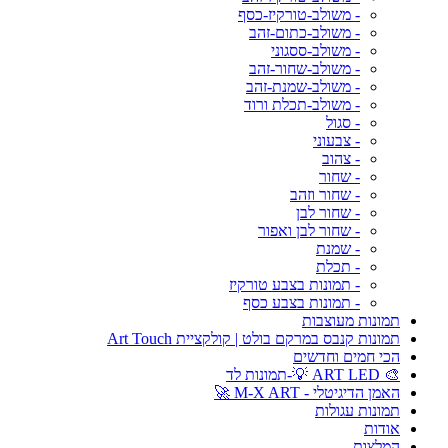
- משולב-טורקיז-כסף
- משולב-כתום-זהב
- משולב-ססגוני
- משולב-שחור-זהב
- משולב-שמנת-זהב
- משולב-תכלת ורוד
- סגול
- צבעוני
- צהוב
- שחור
- שחור וזהב
- שחור לבן
- שחור לבן ואפור
- שמנת
- תכלת
- תמונות בצבע טורקיז
- תמונות בצבע כסף
תמונות מעוצבות
תמונות קנבס במרקם בולט | קולקציית Art Touch
הכי חמים וחדשים
🎨 ART LED 💡-תמונות לד
האמן הדיגיטלי - M-X ART 🚀
תמונות עגולות
אודות
המלצות