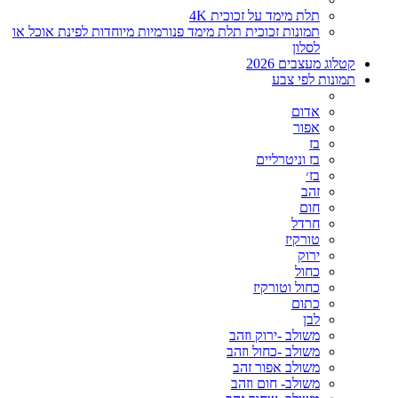
תלת מימד על זכוכית 4K
תמונות זכוכית תלת מימד פנורמיות מיוחדות לפינת אוכל או
לסלון
קטלוג מעצבים 2026
תמונות לפי צבע
אדום
אפור
בז
בז וניטרליים
בז׳
זהב
חום
חרדל
טורקיז
ירוק
כחול
כחול וטורקיז
כתום
לבן
משולב -ירוק וזהב
משולב -כחול וזהב
משולב אפור זהב
משולב- חום וזהב