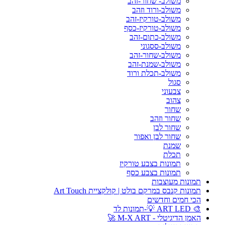
משולב- שחור-זהב
משולב-ורוד וזהב
משולב-טורקיז-זהב
משולב-טורקיז-כסף
משולב-כתום-זהב
משולב-ססגוני
משולב-שחור-זהב
משולב-שמנת-זהב
משולב-תכלת ורוד
סגול
צבעוני
צהוב
שחור
שחור וזהב
שחור לבן
שחור לבן ואפור
שמנת
תכלת
תמונות בצבע טורקיז
תמונות בצבע כסף
תמונות מעוצבות
תמונות קנבס במרקם בולט | קולקציית Art Touch
הכי חמים וחדשים
🎨 ART LED 💡-תמונות לד
האמן הדיגיטלי - M-X ART 🚀