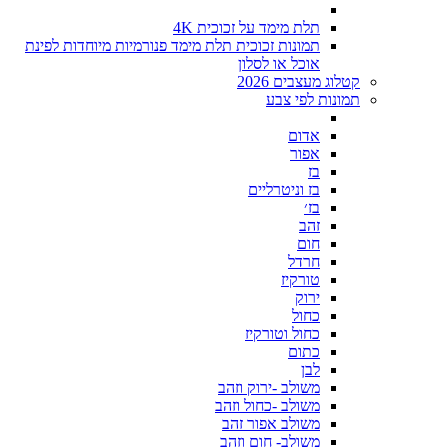
תלת מימד על זכוכית 4K
תמונות זכוכית תלת מימד פנורמיות מיוחדות לפינת
אוכל או לסלון
קטלוג מעצבים 2026
תמונות לפי צבע
אדום
אפור
בז
בז וניטרליים
בז׳
זהב
חום
חרדל
טורקיז
ירוק
כחול
כחול וטורקיז
כתום
לבן
משולב -ירוק וזהב
משולב -כחול וזהב
משולב אפור זהב
משולב- חום וזהב