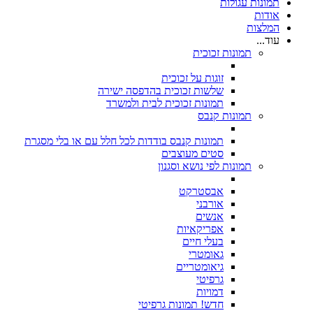
תמונות עגולות
אודות
המלצות
עוד...
תמונות זכוכית
זוגות על זכוכית
שלשות זכוכית בהדפסה ישירה
תמונות זכוכית לבית ולמשרד
תמונות קנבס
תמונות קנבס בודדות לכל חלל עם או בלי מסגרת
סטים מעוצבים
תמונות לפי נושא וסגנון
אבסטרקט
אורבני
אנשים
אפריקאיות
בעלי חיים
גאומטרי
גיאומטריים
גרפיטי
דמויות
חדש! תמונות גרפיטי