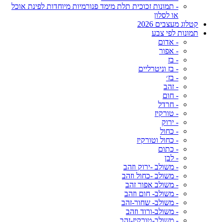
- תמונות זכוכית תלת מימד פנורמיות מיוחדות לפינת אוכל
או לסלון
קטלוג מעצבים 2026
תמונות לפי צבע
- אדום
- אפור
- בז
- בז וניטרליים
- בז׳
- זהב
- חום
- חרדל
- טורקיז
- ירוק
- כחול
- כחול וטורקיז
- כתום
- לבן
- משולב -ירוק וזהב
- משולב -כחול וזהב
- משולב אפור זהב
- משולב- חום וזהב
- משולב- שחור-זהב
- משולב-ורוד וזהב
- משולב-טורקיז-זהב