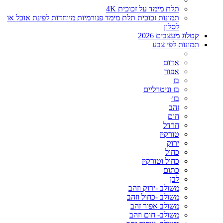
תלת מימד על זכוכית 4K
תמונות זכוכית תלת מימד פנורמיות מיוחדות לפינת אוכל או
לסלון
קטלוג מעצבים 2026
תמונות לפי צבע
אדום
אפור
בז
בז וניטרליים
בז׳
זהב
חום
חרדל
טורקיז
ירוק
כחול
כחול וטורקיז
כתום
לבן
משולב -ירוק וזהב
משולב -כחול וזהב
משולב אפור זהב
משולב- חום וזהב