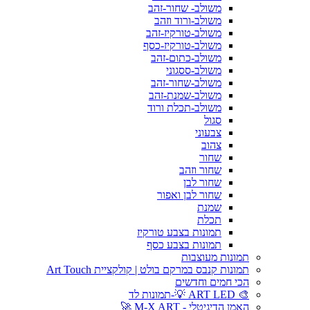
משולב- שחור-זהב
משולב-ורוד וזהב
משולב-טורקיז-זהב
משולב-טורקיז-כסף
משולב-כתום-זהב
משולב-ססגוני
משולב-שחור-זהב
משולב-שמנת-זהב
משולב-תכלת ורוד
סגול
צבעוני
צהוב
שחור
שחור וזהב
שחור לבן
שחור לבן ואפור
שמנת
תכלת
תמונות בצבע טורקיז
תמונות בצבע כסף
תמונות מעוצבות
תמונות קנבס במרקם בולט | קולקציית Art Touch
הכי חמים וחדשים
🎨 ART LED 💡-תמונות לד
האמן הדיגיטלי - M-X ART 🚀