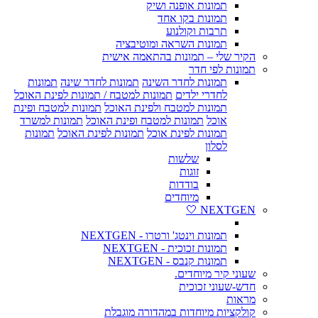
תמונות אופנה ושיק
תמונות בקו אחד
תרבות וקולנוע
תמונות השראה ומוטיבציה
הקיר שלי – תמונות בהתאמה אישית
תמונות לפי חדר
תמונות לחדר השינה
תמונות לחדר שינה
תמונות
לחדרי ילדים
תמונות למטבח / תמונות לפינת האוכל
תמונות למטבח ולפינת האוכל
תמונות למטבח ופינת
אוכל
תמונות למטבח ופינת האוכל
תמונות למשרד
תמונות לפינת אוכל
תמונות לפינת האוכל
תמונות
לסלון
שלשות
זוגות
בודדות
מיוחדים
NEXTGEN 🤍
תמונות וינטג' ורטרו - NEXTGEN
תמונות זכוכית - NEXTGEN
תמונות קנבס - NEXTGEN
שעוני קיר מיוחדים.
חדש-שעוני זכוכית
מראות
קולקציות מיוחדות במהדורה מוגבלת