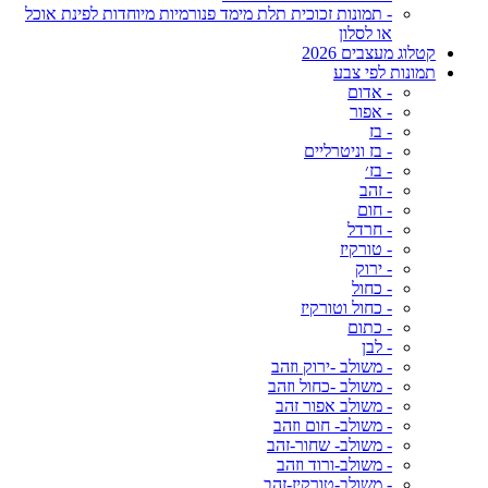
- תמונות זכוכית תלת מימד פנורמיות מיוחדות לפינת אוכל
או לסלון
קטלוג מעצבים 2026
תמונות לפי צבע
- אדום
- אפור
- בז
- בז וניטרליים
- בז׳
- זהב
- חום
- חרדל
- טורקיז
- ירוק
- כחול
- כחול וטורקיז
- כתום
- לבן
- משולב -ירוק וזהב
- משולב -כחול וזהב
- משולב אפור זהב
- משולב- חום וזהב
- משולב- שחור-זהב
- משולב-ורוד וזהב
- משולב-טורקיז-זהב