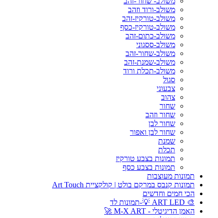
משולב- שחור-זהב
משולב-ורוד וזהב
משולב-טורקיז-זהב
משולב-טורקיז-כסף
משולב-כתום-זהב
משולב-ססגוני
משולב-שחור-זהב
משולב-שמנת-זהב
משולב-תכלת ורוד
סגול
צבעוני
צהוב
שחור
שחור וזהב
שחור לבן
שחור לבן ואפור
שמנת
תכלת
תמונות בצבע טורקיז
תמונות בצבע כסף
תמונות מעוצבות
תמונות קנבס במרקם בולט | קולקציית Art Touch
הכי חמים וחדשים
🎨 ART LED 💡-תמונות לד
האמן הדיגיטלי - M-X ART 🚀