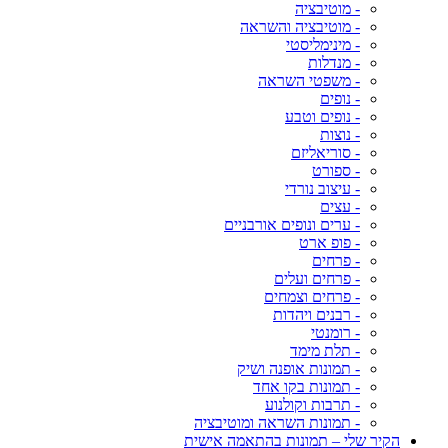
- מוטיבציה
- מוטיבציה והשראה
- מינימליסטי
- מנדלות
- משפטי השראה
- נופים
- נופים וטבע
- נוצות
- סוריאליזם
- ספורט
- עיצוב נורדי
- עצים
- ערים ונופים אורבניים
- פופ ארט
- פרחים
- פרחים ועלים
- פרחים וצמחים
- רבנים ויהדות
- רומנטי
- תלת מימד
- תמונות אופנה ושיק
- תמונות בקו אחד
- תרבות וקולנוע
- תמונות השראה ומוטיבציה
הקיר שלי – תמונות בהתאמה אישית