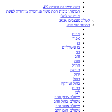
תלת מימד על זכוכית 4K
תמונות זכוכית תלת מימד פנורמיות מיוחדות לפינת
אוכל או לסלון
קטלוג מעצבים 2026
תמונות לפי צבע
אדום
אפור
בז
בז וניטרליים
בז׳
זהב
חום
חרדל
טורקיז
ירוק
כחול
כחול וטורקיז
כתום
לבן
משולב -ירוק וזהב
משולב -כחול וזהב
משולב אפור זהב
משולב- חום וזהב