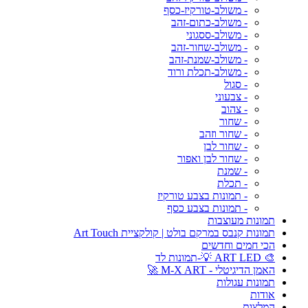
- משולב-טורקיז-כסף
- משולב-כתום-זהב
- משולב-ססגוני
- משולב-שחור-זהב
- משולב-שמנת-זהב
- משולב-תכלת ורוד
- סגול
- צבעוני
- צהוב
- שחור
- שחור וזהב
- שחור לבן
- שחור לבן ואפור
- שמנת
- תכלת
- תמונות בצבע טורקיז
- תמונות בצבע כסף
תמונות מעוצבות
תמונות קנבס במרקם בולט | קולקציית Art Touch
הכי חמים וחדשים
🎨 ART LED 💡-תמונות לד
האמן הדיגיטלי - M-X ART 🚀
תמונות עגולות
אודות
המלצות