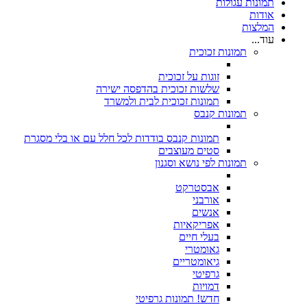
תמונות עגולות
אודות
המלצות
עוד...
תמונות זכוכית
זוגות על זכוכית
שלשות זכוכית בהדפסה ישירה
תמונות זכוכית לבית ולמשרד
תמונות קנבס
תמונות קנבס בודדות לכל חלל עם או בלי מסגרת
סטים מעוצבים
תמונות לפי נושא וסגנון
אבסטרקט
אורבני
אנשים
אפריקאיות
בעלי חיים
גאומטרי
גיאומטריים
גרפיטי
דמויות
חדש! תמונות גרפיטי