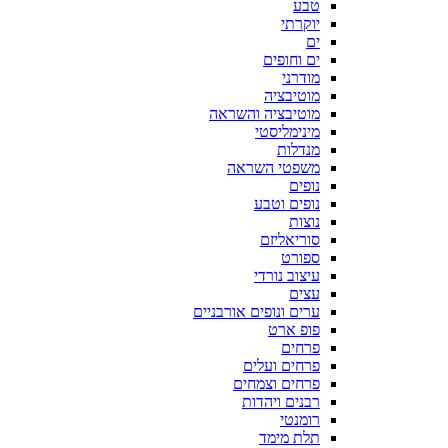
טבע
יוקרתי
ים
ים וחופים
מודרני
מוטיבציה
מוטיבציה והשראה
מינימליסטי
מנדלות
משפטי השראה
נופים
נופים וטבע
נוצות
סוריאליזם
ספורט
עיצוב נורדי
עצים
ערים ונופים אורבניים
פופ ארט
פרחים
פרחים ועלים
פרחים וצמחים
רבנים ויהדות
רומנטי
תלת מימד