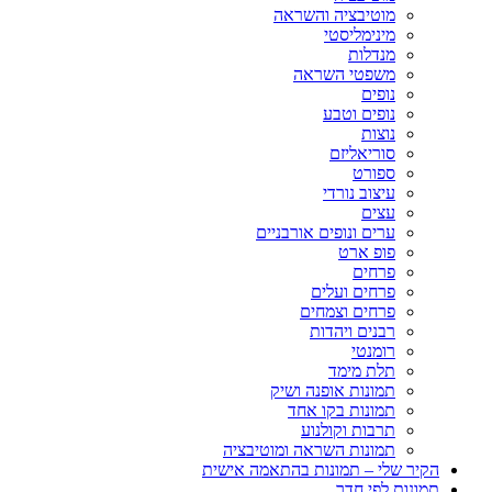
מוטיבציה והשראה
מינימליסטי
מנדלות
משפטי השראה
נופים
נופים וטבע
נוצות
סוריאליזם
ספורט
עיצוב נורדי
עצים
ערים ונופים אורבניים
פופ ארט
פרחים
פרחים ועלים
פרחים וצמחים
רבנים ויהדות
רומנטי
תלת מימד
תמונות אופנה ושיק
תמונות בקו אחד
תרבות וקולנוע
תמונות השראה ומוטיבציה
הקיר שלי – תמונות בהתאמה אישית
תמונות לפי חדר