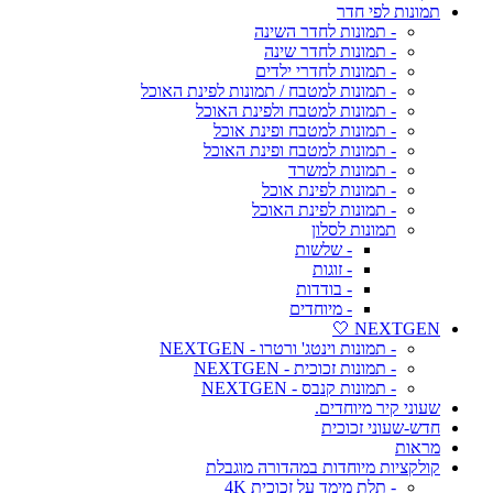
תמונות לפי חדר
- תמונות לחדר השינה
- תמונות לחדר שינה
- תמונות לחדרי ילדים
- תמונות למטבח / תמונות לפינת האוכל
- תמונות למטבח ולפינת האוכל
- תמונות למטבח ופינת אוכל
- תמונות למטבח ופינת האוכל
- תמונות למשרד
- תמונות לפינת אוכל
- תמונות לפינת האוכל
תמונות לסלון
- שלשות
- זוגות
- בודדות
- מיוחדים
NEXTGEN 🤍
- תמונות וינטג' ורטרו - NEXTGEN
- תמונות זכוכית - NEXTGEN
- תמונות קנבס - NEXTGEN
שעוני קיר מיוחדים.
חדש-שעוני זכוכית
מראות
קולקציות מיוחדות במהדורה מוגבלת
- תלת מימד על זכוכית 4K