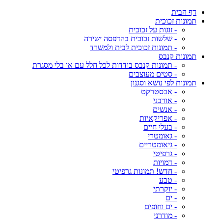
דף הבית
תמונות זכוכית
- זוגות על זכוכית
- שלשות זכוכית בהדפסה ישירה
- תמונות זכוכית לבית ולמשרד
תמונות קנבס
- תמונות קנבס בודדות לכל חלל עם או בלי מסגרת
- סטים מעוצבים
תמונות לפי נושא וסגנון
- אבסטרקט
- אורבני
- אנשים
- אפריקאיות
- בעלי חיים
- גאומטרי
- גיאומטריים
- גרפיטי
- דמויות
- חדש! תמונות גרפיטי
- טבע
- יוקרתי
- ים
- ים וחופים
- מודרני