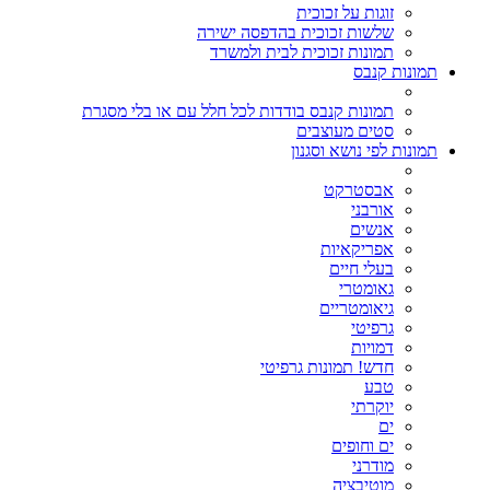
זוגות על זכוכית
שלשות זכוכית בהדפסה ישירה
תמונות זכוכית לבית ולמשרד
תמונות קנבס
תמונות קנבס בודדות לכל חלל עם או בלי מסגרת
סטים מעוצבים
תמונות לפי נושא וסגנון
אבסטרקט
אורבני
אנשים
אפריקאיות
בעלי חיים
גאומטרי
גיאומטריים
גרפיטי
דמויות
חדש! תמונות גרפיטי
טבע
יוקרתי
ים
ים וחופים
מודרני
מוטיבציה