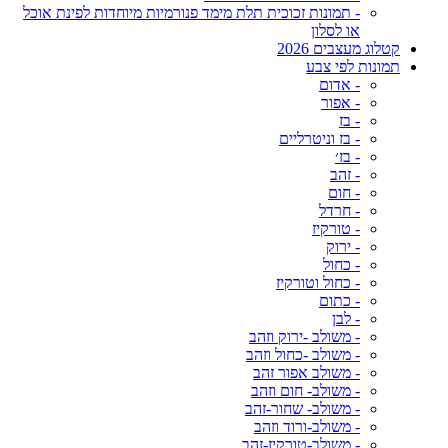
- תמונות זכוכית תלת מימד פנורמיות מיוחדות לפינת אוכל
או לסלון
קטלוג מעצבים 2026
תמונות לפי צבע
- אדום
- אפור
- בז
- בז וניטרליים
- בז׳
- זהב
- חום
- חרדל
- טורקיז
- ירוק
- כחול
- כחול וטורקיז
- כתום
- לבן
- משולב -ירוק וזהב
- משולב -כחול וזהב
- משולב אפור זהב
- משולב- חום וזהב
- משולב- שחור-זהב
- משולב-ורוד וזהב
- משולב-טורקיז-זהב