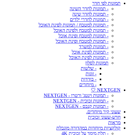
תמונות לפי חדר
- תמונות לחדר השינה
- תמונות לחדר שינה
- תמונות לחדרי ילדים
- תמונות למטבח / תמונות לפינת האוכל
- תמונות למטבח ולפינת האוכל
- תמונות למטבח ופינת אוכל
- תמונות למטבח ופינת האוכל
- תמונות למשרד
- תמונות לפינת אוכל
- תמונות לפינת האוכל
תמונות לסלון
- שלשות
- זוגות
- בודדות
- מיוחדים
NEXTGEN 🤍
- תמונות וינטג' ורטרו - NEXTGEN
- תמונות זכוכית - NEXTGEN
- תמונות קנבס - NEXTGEN
שעוני קיר מיוחדים.
חדש-שעוני זכוכית
מראות
קולקציות מיוחדות במהדורה מוגבלת
- תלת מימד על זכוכית 4K