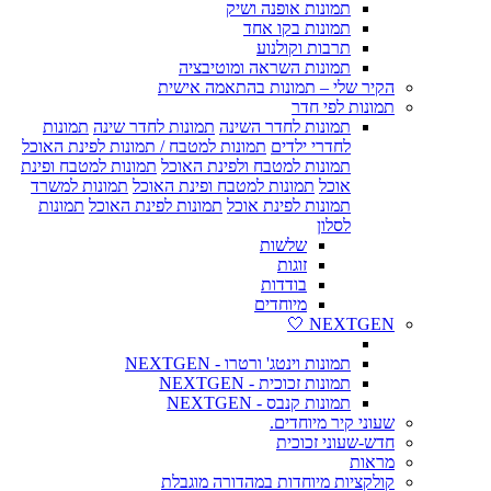
תמונות אופנה ושיק
תמונות בקו אחד
תרבות וקולנוע
תמונות השראה ומוטיבציה
הקיר שלי – תמונות בהתאמה אישית
תמונות לפי חדר
תמונות לחדר השינה
תמונות לחדר שינה
תמונות
לחדרי ילדים
תמונות למטבח / תמונות לפינת האוכל
תמונות למטבח ולפינת האוכל
תמונות למטבח ופינת
אוכל
תמונות למטבח ופינת האוכל
תמונות למשרד
תמונות לפינת אוכל
תמונות לפינת האוכל
תמונות
לסלון
שלשות
זוגות
בודדות
מיוחדים
NEXTGEN 🤍
תמונות וינטג' ורטרו - NEXTGEN
תמונות זכוכית - NEXTGEN
תמונות קנבס - NEXTGEN
שעוני קיר מיוחדים.
חדש-שעוני זכוכית
מראות
קולקציות מיוחדות במהדורה מוגבלת