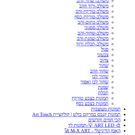
משולב- שחור-זהב
משולב-ורוד וזהב
משולב-טורקיז-זהב
משולב-טורקיז-כסף
משולב-כתום-זהב
משולב-ססגוני
משולב-שחור-זהב
משולב-שמנת-זהב
משולב-תכלת ורוד
סגול
צבעוני
צהוב
שחור
שחור וזהב
שחור לבן
שחור לבן ואפור
שמנת
תכלת
תמונות בצבע טורקיז
תמונות בצבע כסף
תמונות מעוצבות
תמונות קנבס במרקם בולט | קולקציית Art Touch
הכי חמים וחדשים
🎨 ART LED 💡-תמונות לד
האמן הדיגיטלי - M-X ART 🚀