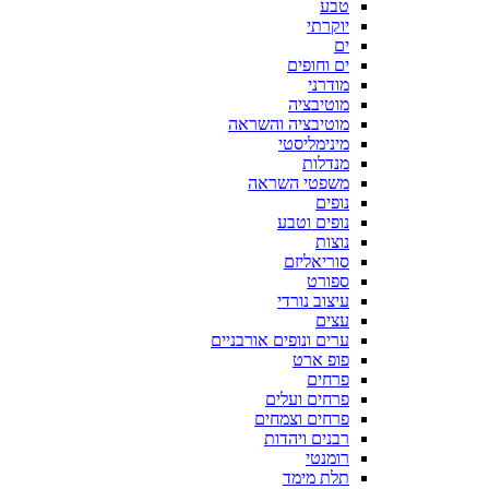
טבע
יוקרתי
ים
ים וחופים
מודרני
מוטיבציה
מוטיבציה והשראה
מינימליסטי
מנדלות
משפטי השראה
נופים
נופים וטבע
נוצות
סוריאליזם
ספורט
עיצוב נורדי
עצים
ערים ונופים אורבניים
פופ ארט
פרחים
פרחים ועלים
פרחים וצמחים
רבנים ויהדות
רומנטי
תלת מימד