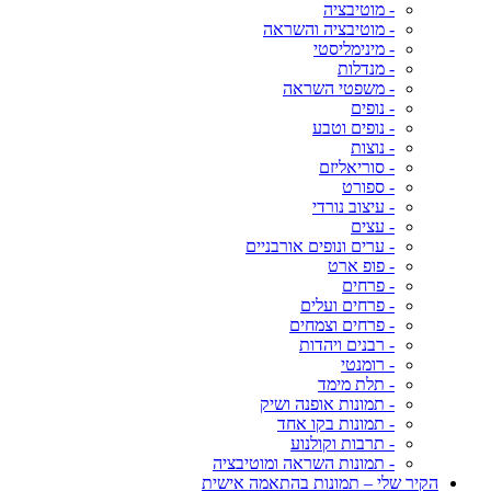
- מוטיבציה
- מוטיבציה והשראה
- מינימליסטי
- מנדלות
- משפטי השראה
- נופים
- נופים וטבע
- נוצות
- סוריאליזם
- ספורט
- עיצוב נורדי
- עצים
- ערים ונופים אורבניים
- פופ ארט
- פרחים
- פרחים ועלים
- פרחים וצמחים
- רבנים ויהדות
- רומנטי
- תלת מימד
- תמונות אופנה ושיק
- תמונות בקו אחד
- תרבות וקולנוע
- תמונות השראה ומוטיבציה
הקיר שלי – תמונות בהתאמה אישית