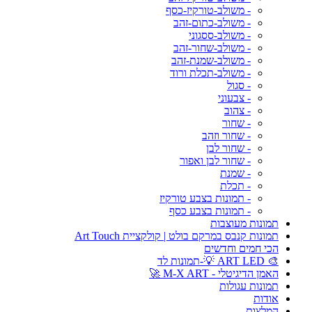
- משולב-טורקיז-כסף
- משולב-כתום-זהב
- משולב-ססגוני
- משולב-שחור-זהב
- משולב-שמנת-זהב
- משולב-תכלת ורוד
- סגול
- צבעוני
- צהוב
- שחור
- שחור וזהב
- שחור לבן
- שחור לבן ואפור
- שמנת
- תכלת
- תמונות בצבע טורקיז
- תמונות בצבע כסף
תמונות מעוצבות
תמונות קנבס במרקם בולט | קולקציית Art Touch
הכי חמים וחדשים
🎨 ART LED 💡-תמונות לד
האמן הדיגיטלי - M-X ART 🚀
תמונות עגולות
אודות
המלצות