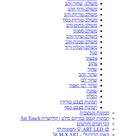
משולב- שחור-זהב
משולב-ורוד וזהב
משולב-טורקיז-זהב
משולב-טורקיז-כסף
משולב-כתום-זהב
משולב-ססגוני
משולב-שחור-זהב
משולב-שמנת-זהב
משולב-תכלת ורוד
סגול
צבעוני
צהוב
שחור
שחור וזהב
שחור לבן
שחור לבן ואפור
שמנת
תכלת
תמונות בצבע טורקיז
תמונות בצבע כסף
תמונות מעוצבות
תמונות קנבס במרקם בולט | קולקציית Art Touch
הכי חמים וחדשים
🎨 ART LED 💡-תמונות לד
האמן הדיגיטלי - M-X ART 🚀