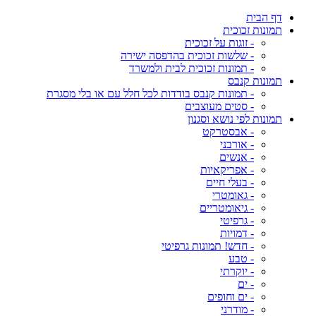
דף הבית
תמונות זכוכית
- זוגות על זכוכית
- שלשות זכוכית בהדפסה ישירה
- תמונות זכוכית לבית ולמשרד
תמונות קנבס
- תמונות קנבס בודדות לכל חלל עם או בלי מסגרת
- סטים מעוצבים
תמונות לפי נושא וסגנון
- אבסטרקט
- אורבני
- אנשים
- אפריקאיות
- בעלי חיים
- גאומטרי
- גיאומטריים
- גרפיטי
- דמויות
- חדש! תמונות גרפיטי
- טבע
- יוקרתי
- ים
- ים וחופים
- מודרני