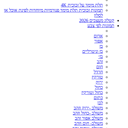
תלת מימד על זכוכית 4K
תמונות זכוכית תלת מימד פנורמיות מיוחדות לפינת אוכל או
לסלון
קטלוג מעצבים 2026
תמונות לפי צבע
אדום
אפור
בז
בז וניטרליים
בז׳
זהב
חום
חרדל
טורקיז
ירוק
כחול
כחול וטורקיז
כתום
לבן
משולב -ירוק וזהב
משולב -כחול וזהב
משולב אפור זהב
משולב- חום וזהב