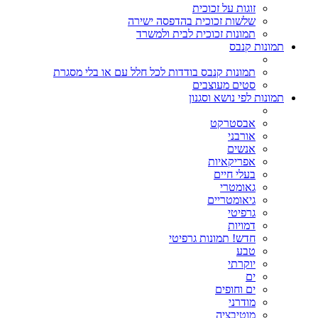
זוגות על זכוכית
שלשות זכוכית בהדפסה ישירה
תמונות זכוכית לבית ולמשרד
תמונות קנבס
תמונות קנבס בודדות לכל חלל עם או בלי מסגרת
סטים מעוצבים
תמונות לפי נושא וסגנון
אבסטרקט
אורבני
אנשים
אפריקאיות
בעלי חיים
גאומטרי
גיאומטריים
גרפיטי
דמויות
חדש! תמונות גרפיטי
טבע
יוקרתי
ים
ים וחופים
מודרני
מוטיבציה