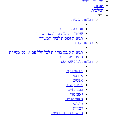
תמונות עגולות
אודות
המלצות
עוד...
תמונות זכוכית
זוגות על זכוכית
שלשות זכוכית בהדפסה ישירה
תמונות זכוכית לבית ולמשרד
תמונות קנבס
תמונות קנבס בודדות לכל חלל עם או בלי מסגרת
סטים מעוצבים
תמונות לפי נושא וסגנון
אבסטרקט
אורבני
אנשים
אפריקאיות
בעלי חיים
גאומטרי
גיאומטריים
גרפיטי
דמויות
חדש! תמונות גרפיטי