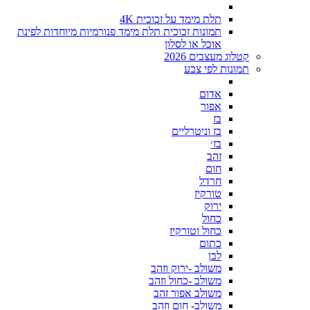
תלת מימד על זכוכית 4K
תמונות זכוכית תלת מימד פנורמיות מיוחדות לפינת
אוכל או לסלון
קטלוג מעצבים 2026
תמונות לפי צבע
אדום
אפור
בז
בז וניטרליים
בז׳
זהב
חום
חרדל
טורקיז
ירוק
כחול
כחול וטורקיז
כתום
לבן
משולב -ירוק וזהב
משולב -כחול וזהב
משולב אפור זהב
משולב- חום וזהב