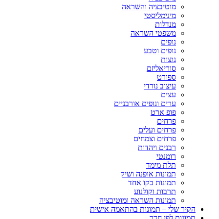
מוטיבציה והשראה
מינימליסטי
מנדלות
משפטי השראה
נופים
נופים וטבע
נוצות
סוריאליזם
ספורט
עיצוב נורדי
עצים
ערים ונופים אורבניים
פופ ארט
פרחים
פרחים ועלים
פרחים וצמחים
רבנים ויהדות
רומנטי
תלת מימד
תמונות אופנה ושיק
תמונות בקו אחד
תרבות וקולנוע
תמונות השראה ומוטיבציה
הקיר שלי – תמונות בהתאמה אישית
תמונות לפי חדר