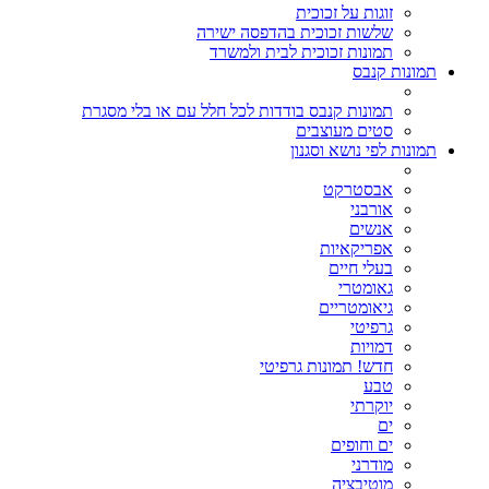
זוגות על זכוכית
שלשות זכוכית בהדפסה ישירה
תמונות זכוכית לבית ולמשרד
תמונות קנבס
תמונות קנבס בודדות לכל חלל עם או בלי מסגרת
סטים מעוצבים
תמונות לפי נושא וסגנון
אבסטרקט
אורבני
אנשים
אפריקאיות
בעלי חיים
גאומטרי
גיאומטריים
גרפיטי
דמויות
חדש! תמונות גרפיטי
טבע
יוקרתי
ים
ים וחופים
מודרני
מוטיבציה