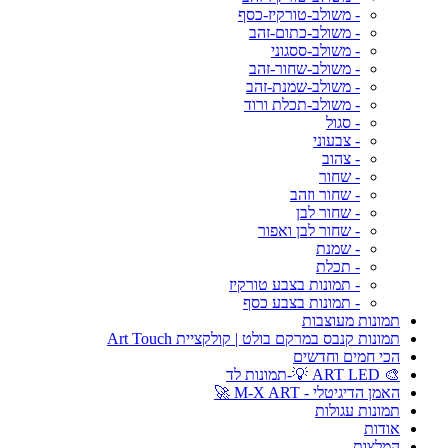
- משולב-טורקיז-כסף
- משולב-כתום-זהב
- משולב-ססגוני
- משולב-שחור-זהב
- משולב-שמנת-זהב
- משולב-תכלת ורוד
- סגול
- צבעוני
- צהוב
- שחור
- שחור וזהב
- שחור לבן
- שחור לבן ואפור
- שמנת
- תכלת
- תמונות בצבע טורקיז
- תמונות בצבע כסף
תמונות מעוצבות
תמונות קנבס במרקם בולט | קולקציית Art Touch
הכי חמים וחדשים
🎨 ART LED 💡-תמונות לד
האמן הדיגיטלי - M-X ART 🚀
תמונות עגולות
אודות
המלצות