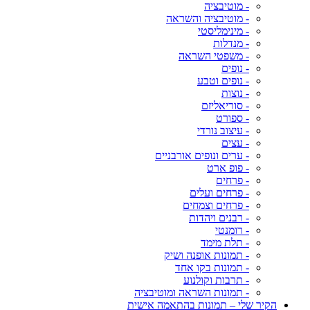
- מוטיבציה
- מוטיבציה והשראה
- מינימליסטי
- מנדלות
- משפטי השראה
- נופים
- נופים וטבע
- נוצות
- סוריאליזם
- ספורט
- עיצוב נורדי
- עצים
- ערים ונופים אורבניים
- פופ ארט
- פרחים
- פרחים ועלים
- פרחים וצמחים
- רבנים ויהדות
- רומנטי
- תלת מימד
- תמונות אופנה ושיק
- תמונות בקו אחד
- תרבות וקולנוע
- תמונות השראה ומוטיבציה
הקיר שלי – תמונות בהתאמה אישית