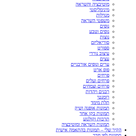
מוטיבציה והשראה
מינימליסטי
מנדלות
משפטי השראה
נופים
נופים וטבע
נוצות
סוריאליזם
ספורט
עיצוב נורדי
עצים
ערים ונופים אורבניים
פופ ארט
פרחים
פרחים ועלים
פרחים וצמחים
רבנים ויהדות
רומנטי
תלת מימד
תמונות אופנה ושיק
תמונות בקו אחד
תרבות וקולנוע
תמונות השראה ומוטיבציה
הקיר שלי – תמונות בהתאמה אישית
תמונות לפי חדר