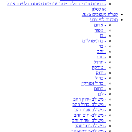
- תמונות זכוכית תלת מימד פנורמיות מיוחדות לפינת אוכל
או לסלון
קטלוג מעצבים 2026
תמונות לפי צבע
- אדום
- אפור
- בז
- בז וניטרליים
- בז׳
- זהב
- חום
- חרדל
- טורקיז
- ירוק
- כחול
- כחול וטורקיז
- כתום
- לבן
- משולב -ירוק וזהב
- משולב -כחול וזהב
- משולב אפור זהב
- משולב- חום וזהב
- משולב- שחור-זהב
- משולב-ורוד וזהב
- משולב-טורקיז-זהב