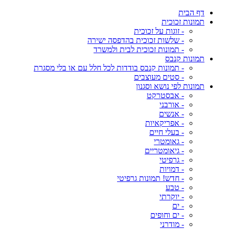
דף הבית
תמונות זכוכית
- זוגות על זכוכית
- שלשות זכוכית בהדפסה ישירה
- תמונות זכוכית לבית ולמשרד
תמונות קנבס
- תמונות קנבס בודדות לכל חלל עם או בלי מסגרת
- סטים מעוצבים
תמונות לפי נושא וסגנון
- אבסטרקט
- אורבני
- אנשים
- אפריקאיות
- בעלי חיים
- גאומטרי
- גיאומטריים
- גרפיטי
- דמויות
- חדש! תמונות גרפיטי
- טבע
- יוקרתי
- ים
- ים וחופים
- מודרני