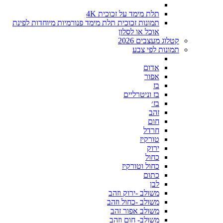
תלת מימד על זכוכית 4K
תמונות זכוכית תלת מימד פנורמיות מיוחדות לפינת
אוכל או לסלון
קטלוג מעצבים 2026
תמונות לפי צבע
אדום
אפור
בז
בז וניטרליים
בז׳
זהב
חום
חרדל
טורקיז
ירוק
כחול
כחול וטורקיז
כתום
לבן
משולב -ירוק וזהב
משולב -כחול וזהב
משולב אפור זהב
משולב- חום וזהב