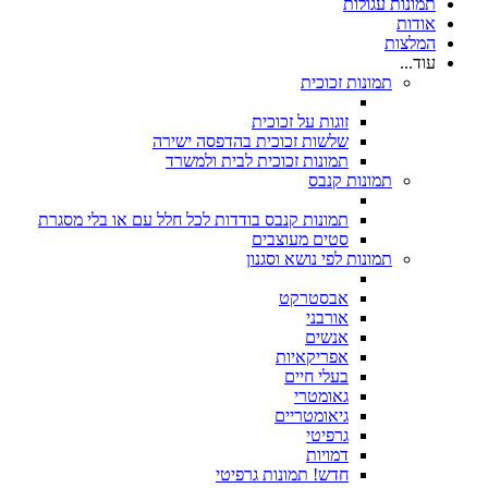
תמונות עגולות
אודות
המלצות
עוד...
תמונות זכוכית
זוגות על זכוכית
שלשות זכוכית בהדפסה ישירה
תמונות זכוכית לבית ולמשרד
תמונות קנבס
תמונות קנבס בודדות לכל חלל עם או בלי מסגרת
סטים מעוצבים
תמונות לפי נושא וסגנון
אבסטרקט
אורבני
אנשים
אפריקאיות
בעלי חיים
גאומטרי
גיאומטריים
גרפיטי
דמויות
חדש! תמונות גרפיטי