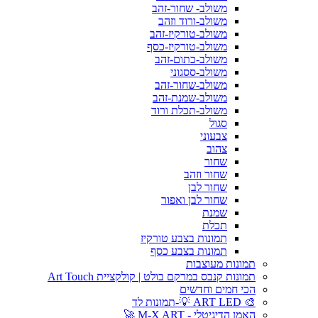
משולב- שחור-זהב
משולב-ורוד וזהב
משולב-טורקיז-זהב
משולב-טורקיז-כסף
משולב-כתום-זהב
משולב-ססגוני
משולב-שחור-זהב
משולב-שמנת-זהב
משולב-תכלת ורוד
סגול
צבעוני
צהוב
שחור
שחור וזהב
שחור לבן
שחור לבן ואפור
שמנת
תכלת
תמונות בצבע טורקיז
תמונות בצבע כסף
תמונות מעוצבות
תמונות קנבס במרקם בולט | קולקציית Art Touch
הכי חמים וחדשים
🎨 ART LED 💡-תמונות לד
האמן הדיגיטלי - M-X ART 🚀