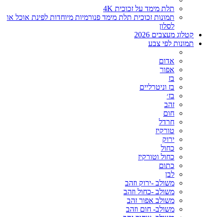
תלת מימד על זכוכית 4K
תמונות זכוכית תלת מימד פנורמיות מיוחדות לפינת אוכל או
לסלון
קטלוג מעצבים 2026
תמונות לפי צבע
אדום
אפור
בז
בז וניטרליים
בז׳
זהב
חום
חרדל
טורקיז
ירוק
כחול
כחול וטורקיז
כתום
לבן
משולב -ירוק וזהב
משולב -כחול וזהב
משולב אפור זהב
משולב- חום וזהב