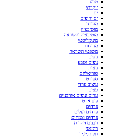
טבע
יוקרתי
ים
ים וחופים
מודרני
מוטיבציה
מוטיבציה והשראה
מינימליסטי
מנדלות
משפטי השראה
נופים
נופים וטבע
נוצות
סוריאליזם
ספורט
עיצוב נורדי
עצים
ערים ונופים אורבניים
פופ ארט
פרחים
פרחים ועלים
פרחים וצמחים
רבנים ויהדות
רומנטי
תלת מימד