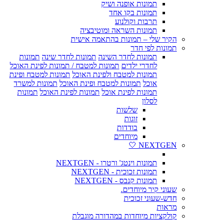
תמונות אופנה ושיק
תמונות בקו אחד
תרבות וקולנוע
תמונות השראה ומוטיבציה
הקיר שלי – תמונות בהתאמה אישית
תמונות לפי חדר
תמונות לחדר השינה
תמונות לחדר שינה
תמונות
לחדרי ילדים
תמונות למטבח / תמונות לפינת האוכל
תמונות למטבח ולפינת האוכל
תמונות למטבח ופינת
אוכל
תמונות למטבח ופינת האוכל
תמונות למשרד
תמונות לפינת אוכל
תמונות לפינת האוכל
תמונות
לסלון
שלשות
זוגות
בודדות
מיוחדים
NEXTGEN 🤍
תמונות וינטג' ורטרו - NEXTGEN
תמונות זכוכית - NEXTGEN
תמונות קנבס - NEXTGEN
שעוני קיר מיוחדים.
חדש-שעוני זכוכית
מראות
קולקציות מיוחדות במהדורה מוגבלת