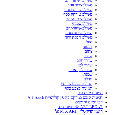
משולב- שחור-זהב
משולב-ורוד וזהב
משולב-טורקיז-זהב
משולב-טורקיז-כסף
משולב-כתום-זהב
משולב-ססגוני
משולב-שחור-זהב
משולב-שמנת-זהב
משולב-תכלת ורוד
סגול
צבעוני
צהוב
שחור
שחור וזהב
שחור לבן
שחור לבן ואפור
שמנת
תכלת
תמונות בצבע טורקיז
תמונות בצבע כסף
תמונות מעוצבות
תמונות קנבס במרקם בולט | קולקציית Art Touch
הכי חמים וחדשים
🎨 ART LED 💡-תמונות לד
האמן הדיגיטלי - M-X ART 🚀