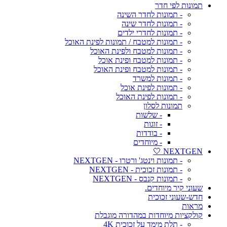
תמונות לפי חדר
- תמונות לחדר השינה
- תמונות לחדר שינה
- תמונות לחדרי ילדים
- תמונות למטבח / תמונות לפינת האוכל
- תמונות למטבח ולפינת האוכל
- תמונות למטבח ופינת אוכל
- תמונות למטבח ופינת האוכל
- תמונות למשרד
- תמונות לפינת אוכל
- תמונות לפינת האוכל
תמונות לסלון
- שלשות
- זוגות
- בודדות
- מיוחדים
NEXTGEN 🤍
- תמונות וינטג' ורטרו - NEXTGEN
- תמונות זכוכית - NEXTGEN
- תמונות קנבס - NEXTGEN
שעוני קיר מיוחדים.
חדש-שעוני זכוכית
מראות
קולקציות מיוחדות במהדורה מוגבלת
- תלת מימד על זכוכית 4K