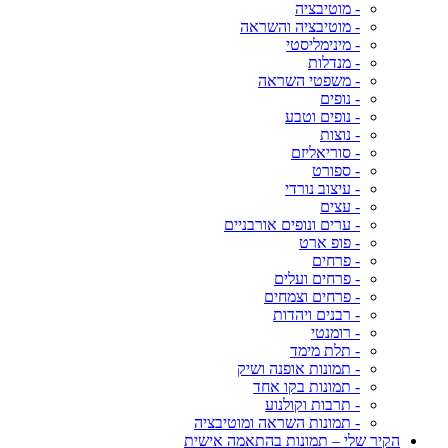
- מוטיבציה
- מוטיבציה והשראה
- מינימליסטי
- מנדלות
- משפטי השראה
- נופים
- נופים וטבע
- נוצות
- סוריאליזם
- ספורט
- עיצוב נורדי
- עצים
- ערים ונופים אורבניים
- פופ ארט
- פרחים
- פרחים ועלים
- פרחים וצמחים
- רבנים ויהדות
- רומנטי
- תלת מימד
- תמונות אופנה ושיק
- תמונות בקו אחד
- תרבות וקולנוע
- תמונות השראה ומוטיבציה
הקיר שלי – תמונות בהתאמה אישית