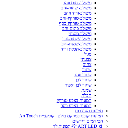
משולב- חום וזהב
משולב- שחור-זהב
משולב-ורוד וזהב
משולב-טורקיז-זהב
משולב-טורקיז-כסף
משולב-כתום-זהב
משולב-ססגוני
משולב-שחור-זהב
משולב-שמנת-זהב
משולב-תכלת ורוד
סגול
צבעוני
צהוב
שחור
שחור וזהב
שחור לבן
שחור לבן ואפור
שמנת
תכלת
תמונות בצבע טורקיז
תמונות בצבע כסף
תמונות מעוצבות
תמונות קנבס במרקם בולט | קולקציית Art Touch
הכי חמים וחדשים
🎨 ART LED 💡-תמונות לד