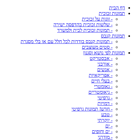
דף הבית
תמונות זכוכית
- זוגות על זכוכית
- שלשות זכוכית בהדפסה ישירה
- תמונות זכוכית לבית ולמשרד
תמונות קנבס
- תמונות קנבס בודדות לכל חלל עם או בלי מסגרת
- סטים מעוצבים
תמונות לפי נושא וסגנון
- אבסטרקט
- אורבני
- אנשים
- אפריקאיות
- בעלי חיים
- גאומטרי
- גיאומטריים
- גרפיטי
- דמויות
- חדש! תמונות גרפיטי
- טבע
- יוקרתי
- ים
- ים וחופים
- מודרני