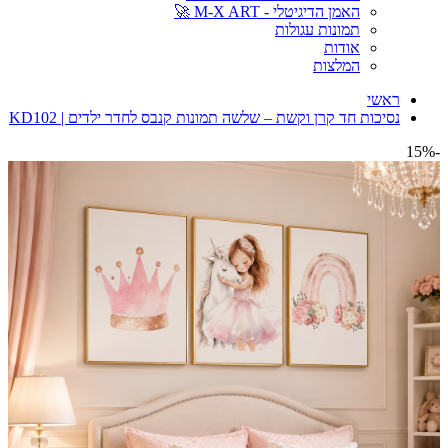
האמן הדיגיטלי - M-X ART 🚀
תמונות עגולות
אודות
המלצות
ראשי
נסיכות חד קרן וקשת – שלשה תמונות קנבס לחדר ילדים | KD102
-15%