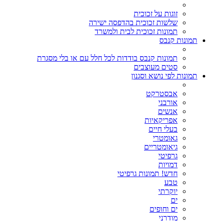
זוגות על זכוכית
שלשות זכוכית בהדפסה ישירה
תמונות זכוכית לבית ולמשרד
תמונות קנבס
תמונות קנבס בודדות לכל חלל עם או בלי מסגרת
סטים מעוצבים
תמונות לפי נושא וסגנון
אבסטרקט
אורבני
אנשים
אפריקאיות
בעלי חיים
גאומטרי
גיאומטריים
גרפיטי
דמויות
חדש! תמונות גרפיטי
טבע
יוקרתי
ים
ים וחופים
מודרני