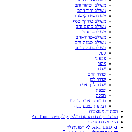
משולב- שחור-זהב
משולב-ורוד וזהב
משולב-טורקיז-זהב
משולב-טורקיז-כסף
משולב-כתום-זהב
משולב-ססגוני
משולב-שחור-זהב
משולב-שמנת-זהב
משולב-תכלת ורוד
סגול
צבעוני
צהוב
שחור
שחור וזהב
שחור לבן
שחור לבן ואפור
שמנת
תכלת
תמונות בצבע טורקיז
תמונות בצבע כסף
תמונות מעוצבות
תמונות קנבס במרקם בולט | קולקציית Art Touch
הכי חמים וחדשים
🎨 ART LED 💡-תמונות לד