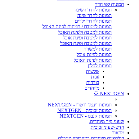
תמונות לפי חדר
תמונות לחדר השינה
תמונות לחדר שינה
תמונות לחדרי ילדים
תמונות למטבח / תמונות לפינת האוכל
תמונות למטבח ולפינת האוכל
תמונות למטבח ופינת אוכל
תמונות למטבח ופינת האוכל
תמונות למשרד
תמונות לפינת אוכל
תמונות לפינת האוכל
תמונות לסלון
שלשות
זוגות
בודדות
מיוחדים
NEXTGEN 🤍
תמונות וינטג' ורטרו - NEXTGEN
תמונות זכוכית - NEXTGEN
תמונות קנבס - NEXTGEN
שעוני קיר מיוחדים.
חדש-שעוני זכוכית
מראות
קולקציות מיוחדות במהדורה מוגבלת