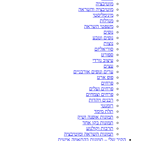
מוטיבציה
מוטיבציה והשראה
מינימליסטי
מנדלות
משפטי השראה
נופים
נופים וטבע
נוצות
סוריאליזם
ספורט
עיצוב נורדי
עצים
ערים ונופים אורבניים
פופ ארט
פרחים
פרחים ועלים
פרחים וצמחים
רבנים ויהדות
רומנטי
תלת מימד
תמונות אופנה ושיק
תמונות בקו אחד
תרבות וקולנוע
תמונות השראה ומוטיבציה
הקיר שלי – תמונות בהתאמה אישית