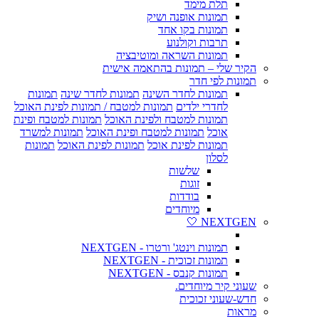
תלת מימד
תמונות אופנה ושיק
תמונות בקו אחד
תרבות וקולנוע
תמונות השראה ומוטיבציה
הקיר שלי – תמונות בהתאמה אישית
תמונות לפי חדר
תמונות לחדר השינה
תמונות לחדר שינה
תמונות
לחדרי ילדים
תמונות למטבח / תמונות לפינת האוכל
תמונות למטבח ולפינת האוכל
תמונות למטבח ופינת
אוכל
תמונות למטבח ופינת האוכל
תמונות למשרד
תמונות לפינת אוכל
תמונות לפינת האוכל
תמונות
לסלון
שלשות
זוגות
בודדות
מיוחדים
NEXTGEN 🤍
תמונות וינטג' ורטרו - NEXTGEN
תמונות זכוכית - NEXTGEN
תמונות קנבס - NEXTGEN
שעוני קיר מיוחדים.
חדש-שעוני זכוכית
מראות