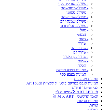
- משולב-טורקיז-כסף
- משולב-כתום-זהב
- משולב-ססגוני
- משולב-שחור-זהב
- משולב-שמנת-זהב
- משולב-תכלת ורוד
- סגול
- צבעוני
- צהוב
- שחור
- שחור וזהב
- שחור לבן
- שחור לבן ואפור
- שמנת
- תכלת
- תמונות בצבע טורקיז
- תמונות בצבע כסף
תמונות מעוצבות
תמונות קנבס במרקם בולט | קולקציית Art Touch
הכי חמים וחדשים
🎨 ART LED 💡-תמונות לד
האמן הדיגיטלי - M-X ART 🚀
תמונות עגולות
אודות
המלצות