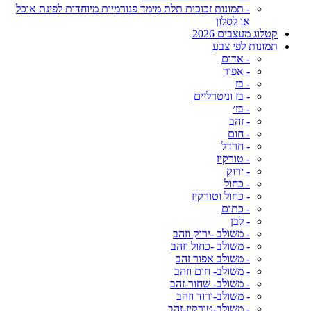
- תמונות זכוכית תלת מימד פנורמיות מיוחדות לפינת אוכל
או לסלון
קטלוג מעצבים 2026
תמונות לפי צבע
- אדום
- אפור
- בז
- בז וניטרליים
- בז׳
- זהב
- חום
- חרדל
- טורקיז
- ירוק
- כחול
- כחול וטורקיז
- כתום
- לבן
- משולב -ירוק וזהב
- משולב -כחול וזהב
- משולב אפור זהב
- משולב- חום וזהב
- משולב- שחור-זהב
- משולב-ורוד וזהב
- משולב-טורקיז-זהב