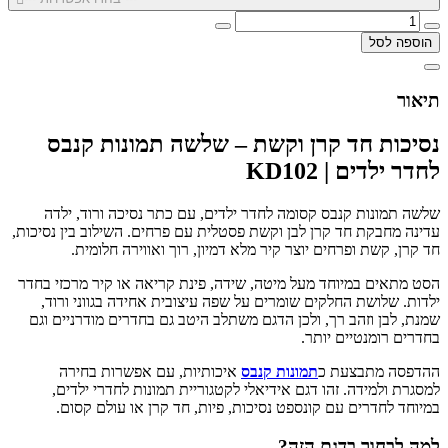
הוספה לסל
תיאור
נסיכות חד קרן וקשת – שלשה תמונות קנבס
לחדר ילדים | KD102
שלשה תמונות קנבס קסומה לחדר ילדים, עם כתר נסיכה ורוד, ילדה
עדינה מחבקת חד קרן לבן וקשת פסטלית עם פרחים. השילוב בין נסיכות,
חד קרן, קשת ופרחים יוצר קיר מלא דמיון, רוך ואווירה חלומית.
הסט מתאים במיוחד מעל מיטה, שידה, פינת קריאה או קיר מרכזי בחדר
ילדות. שלושת החלקים שומרים על שפה עיצובית אחידה בגווני ורוד,
שמנת, לבן וזהב רך, ולכן הדגם משתלב היטב גם בחדרים מודרניים וגם
בחדרים רומנטיים יותר.
ההדפסה מתבצעת כ
תמונות קנבס
איכותיות, עם אפשרות בחירה
למסגרת ולמידה. זהו דגם אידיאלי לקטגוריית תמונות לחדרי ילדים,
במיוחד לחדרים עם קונספט נסיכות, פיות, חד קרן או עולם קסום.
למה לבחור בדגם הזה?