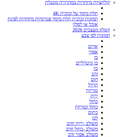
קולקציות מיוחדות במהדורה מוגבלת
תלת מימד על זכוכית 4K
תמונות זכוכית תלת מימד פנורמיות מיוחדות לפינת
אוכל או לסלון
קטלוג מעצבים 2026
תמונות לפי צבע
אדום
אפור
בז
בז וניטרליים
בז׳
זהב
חום
חרדל
טורקיז
ירוק
כחול
כחול וטורקיז
כתום
לבן
משולב -ירוק וזהב
משולב -כחול וזהב
משולב אפור זהב