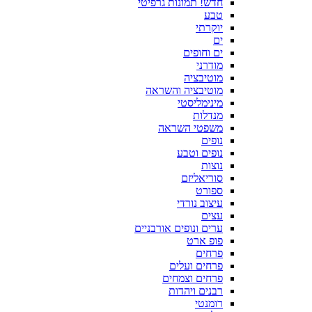
חדש! תמונות גרפיטי
טבע
יוקרתי
ים
ים וחופים
מודרני
מוטיבציה
מוטיבציה והשראה
מינימליסטי
מנדלות
משפטי השראה
נופים
נופים וטבע
נוצות
סוריאליזם
ספורט
עיצוב נורדי
עצים
ערים ונופים אורבניים
פופ ארט
פרחים
פרחים ועלים
פרחים וצמחים
רבנים ויהדות
רומנטי