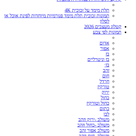
תלת מימד על זכוכית 4K
תמונות זכוכית תלת מימד פנורמיות מיוחדות לפינת אוכל או
לסלון
קטלוג מעצבים 2026
תמונות לפי צבע
אדום
אפור
בז
בז וניטרליים
בז׳
זהב
חום
חרדל
טורקיז
ירוק
כחול
כחול וטורקיז
כתום
לבן
משולב -ירוק וזהב
משולב -כחול וזהב
משולב אפור זהב
משולב- חום וזהב