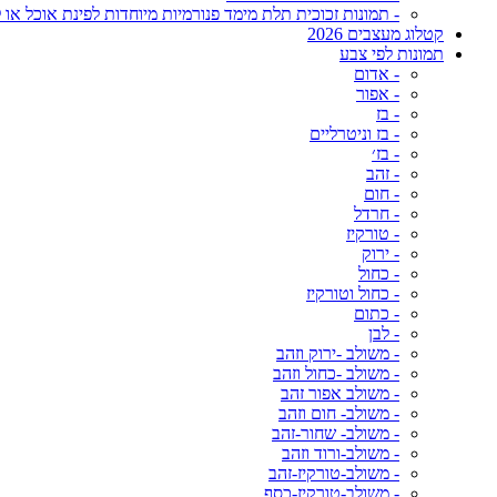
- תמונות זכוכית תלת מימד פנורמיות מיוחדות לפינת אוכל או ל
קטלוג מעצבים 2026
תמונות לפי צבע
- אדום
- אפור
- בז
- בז וניטרליים
- בז׳
- זהב
- חום
- חרדל
- טורקיז
- ירוק
- כחול
- כחול וטורקיז
- כתום
- לבן
- משולב -ירוק וזהב
- משולב -כחול וזהב
- משולב אפור זהב
- משולב- חום וזהב
- משולב- שחור-זהב
- משולב-ורוד וזהב
- משולב-טורקיז-זהב
- משולב-טורקיז-כסף