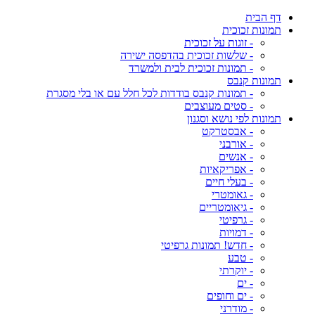
דף הבית
תמונות זכוכית
- זוגות על זכוכית
- שלשות זכוכית בהדפסה ישירה
- תמונות זכוכית לבית ולמשרד
תמונות קנבס
- תמונות קנבס בודדות לכל חלל עם או בלי מסגרת
- סטים מעוצבים
תמונות לפי נושא וסגנון
- אבסטרקט
- אורבני
- אנשים
- אפריקאיות
- בעלי חיים
- גאומטרי
- גיאומטריים
- גרפיטי
- דמויות
- חדש! תמונות גרפיטי
- טבע
- יוקרתי
- ים
- ים וחופים
- מודרני