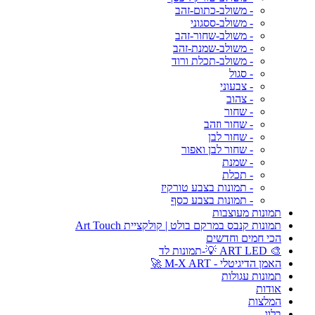
- משולב-כתום-זהב
- משולב-ססגוני
- משולב-שחור-זהב
- משולב-שמנת-זהב
- משולב-תכלת ורוד
- סגול
- צבעוני
- צהוב
- שחור
- שחור וזהב
- שחור לבן
- שחור לבן ואפור
- שמנת
- תכלת
- תמונות בצבע טורקיז
- תמונות בצבע כסף
תמונות מעוצבות
תמונות קנבס במרקם בולט | קולקציית Art Touch
הכי חמים וחדשים
🎨 ART LED 💡-תמונות לד
האמן הדיגיטלי - M-X ART 🚀
תמונות עגולות
אודות
המלצות
בלוג