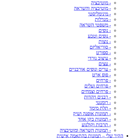
- מוטיבציה
- מוטיבציה והשראה
- מינימליסטי
- מנדלות
- משפטי השראה
- נופים
- נופים וטבע
- נוצות
- סוריאליזם
- ספורט
- עיצוב נורדי
- עצים
- ערים ונופים אורבניים
- פופ ארט
- פרחים
- פרחים ועלים
- פרחים וצמחים
- רבנים ויהדות
- רומנטי
- תלת מימד
- תמונות אופנה ושיק
- תמונות בקו אחד
- תרבות וקולנוע
- תמונות השראה ומוטיבציה
הקיר שלי – תמונות בהתאמה אישית