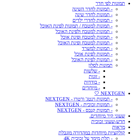
תמונות לפי חדר
- תמונות לחדר השינה
- תמונות לחדר שינה
- תמונות לחדרי ילדים
- תמונות למטבח / תמונות לפינת האוכל
- תמונות למטבח ולפינת האוכל
- תמונות למטבח ופינת אוכל
- תמונות למטבח ופינת האוכל
- תמונות למשרד
- תמונות לפינת אוכל
- תמונות לפינת האוכל
תמונות לסלון
- שלשות
- זוגות
- בודדות
- מיוחדים
NEXTGEN 🤍
- תמונות וינטג' ורטרו - NEXTGEN
- תמונות זכוכית - NEXTGEN
- תמונות קנבס - NEXTGEN
שעוני קיר מיוחדים.
חדש-שעוני זכוכית
מראות
קולקציות מיוחדות במהדורה מוגבלת
- תלת מימד על זכוכית 4K