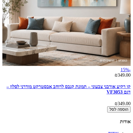
-15%
₪349.00
קו רקיע אורבני צבעוני – תמונת קנבס לרוחב אבסטרקט מודרני לסלון –
דגם VF3053
₪349.00
הוספה לסל
אודות