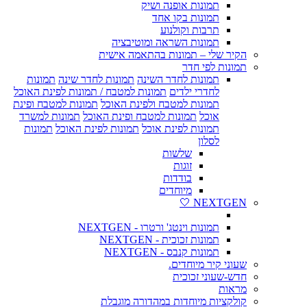
תמונות אופנה ושיק
תמונות בקו אחד
תרבות וקולנוע
תמונות השראה ומוטיבציה
הקיר שלי – תמונות בהתאמה אישית
תמונות לפי חדר
תמונות לחדר השינה
תמונות לחדר שינה
תמונות
לחדרי ילדים
תמונות למטבח / תמונות לפינת האוכל
תמונות למטבח ולפינת האוכל
תמונות למטבח ופינת
אוכל
תמונות למטבח ופינת האוכל
תמונות למשרד
תמונות לפינת אוכל
תמונות לפינת האוכל
תמונות
לסלון
שלשות
זוגות
בודדות
מיוחדים
NEXTGEN 🤍
תמונות וינטג' ורטרו - NEXTGEN
תמונות זכוכית - NEXTGEN
תמונות קנבס - NEXTGEN
שעוני קיר מיוחדים.
חדש-שעוני זכוכית
מראות
קולקציות מיוחדות במהדורה מוגבלת