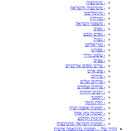
- מוטיבציה
- מוטיבציה והשראה
- מינימליסטי
- מנדלות
- משפטי השראה
- נופים
- נופים וטבע
- נוצות
- סוריאליזם
- ספורט
- עיצוב נורדי
- עצים
- ערים ונופים אורבניים
- פופ ארט
- פרחים
- פרחים ועלים
- פרחים וצמחים
- רבנים ויהדות
- רומנטי
- תלת מימד
- תמונות אופנה ושיק
- תמונות בקו אחד
- תרבות וקולנוע
- תמונות השראה ומוטיבציה
הקיר שלי – תמונות בהתאמה אישית