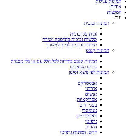
תמונות עגולות
אודות
המלצות
עוד...
תמונות זכוכית
זוגות על זכוכית
שלשות זכוכית בהדפסה ישירה
תמונות זכוכית לבית ולמשרד
תמונות קנבס
תמונות קנבס בודדות לכל חלל עם או בלי מסגרת
סטים מעוצבים
תמונות לפי נושא וסגנון
אבסטרקט
אורבני
אנשים
אפריקאיות
בעלי חיים
גאומטרי
גיאומטריים
גרפיטי
דמויות
חדש! תמונות גרפיטי