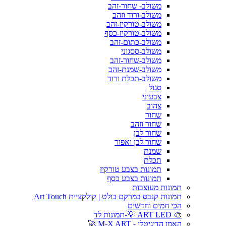
משולב- שחור-זהב
משולב-ורוד וזהב
משולב-טורקיז-זהב
משולב-טורקיז-כסף
משולב-כתום-זהב
משולב-ססגוני
משולב-שחור-זהב
משולב-שמנת-זהב
משולב-תכלת ורוד
סגול
צבעוני
צהוב
שחור
שחור וזהב
שחור לבן
שחור לבן ואפור
שמנת
תכלת
תמונות בצבע טורקיז
תמונות בצבע כסף
תמונות מעוצבות
תמונות קנבס במרקם בולט | קולקציית Art Touch
הכי חמים וחדשים
🎨 ART LED 💡-תמונות לד
האמן הדיגיטלי - M-X ART 🚀