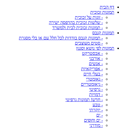
דף הבית
תמונות זכוכית
- זוגות על זכוכית
- שלשות זכוכית בהדפסה ישירה
- תמונות זכוכית לבית ולמשרד
תמונות קנבס
- תמונות קנבס בודדות לכל חלל עם או בלי מסגרת
- סטים מעוצבים
תמונות לפי נושא וסגנון
- אבסטרקט
- אורבני
- אנשים
- אפריקאיות
- בעלי חיים
- גאומטרי
- גיאומטריים
- גרפיטי
- דמויות
- חדש! תמונות גרפיטי
- טבע
- יוקרתי
- ים
- ים וחופים
- מודרני