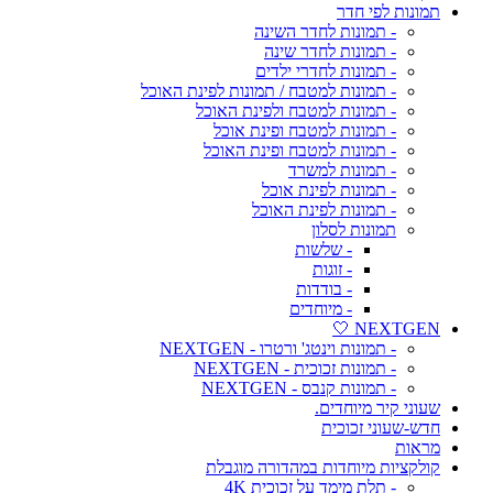
תמונות לפי חדר
- תמונות לחדר השינה
- תמונות לחדר שינה
- תמונות לחדרי ילדים
- תמונות למטבח / תמונות לפינת האוכל
- תמונות למטבח ולפינת האוכל
- תמונות למטבח ופינת אוכל
- תמונות למטבח ופינת האוכל
- תמונות למשרד
- תמונות לפינת אוכל
- תמונות לפינת האוכל
תמונות לסלון
- שלשות
- זוגות
- בודדות
- מיוחדים
NEXTGEN 🤍
- תמונות וינטג' ורטרו - NEXTGEN
- תמונות זכוכית - NEXTGEN
- תמונות קנבס - NEXTGEN
שעוני קיר מיוחדים.
חדש-שעוני זכוכית
מראות
קולקציות מיוחדות במהדורה מוגבלת
- תלת מימד על זכוכית 4K