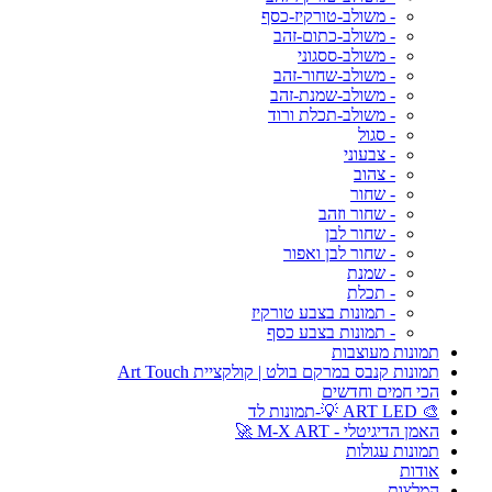
- משולב-טורקיז-כסף
- משולב-כתום-זהב
- משולב-ססגוני
- משולב-שחור-זהב
- משולב-שמנת-זהב
- משולב-תכלת ורוד
- סגול
- צבעוני
- צהוב
- שחור
- שחור וזהב
- שחור לבן
- שחור לבן ואפור
- שמנת
- תכלת
- תמונות בצבע טורקיז
- תמונות בצבע כסף
תמונות מעוצבות
תמונות קנבס במרקם בולט | קולקציית Art Touch
הכי חמים וחדשים
🎨 ART LED 💡-תמונות לד
האמן הדיגיטלי - M-X ART 🚀
תמונות עגולות
אודות
המלצות