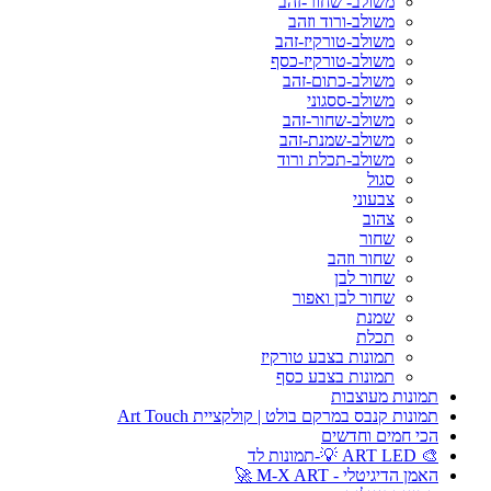
משולב- שחור-זהב
משולב-ורוד וזהב
משולב-טורקיז-זהב
משולב-טורקיז-כסף
משולב-כתום-זהב
משולב-ססגוני
משולב-שחור-זהב
משולב-שמנת-זהב
משולב-תכלת ורוד
סגול
צבעוני
צהוב
שחור
שחור וזהב
שחור לבן
שחור לבן ואפור
שמנת
תכלת
תמונות בצבע טורקיז
תמונות בצבע כסף
תמונות מעוצבות
תמונות קנבס במרקם בולט | קולקציית Art Touch
הכי חמים וחדשים
🎨 ART LED 💡-תמונות לד
האמן הדיגיטלי - M-X ART 🚀