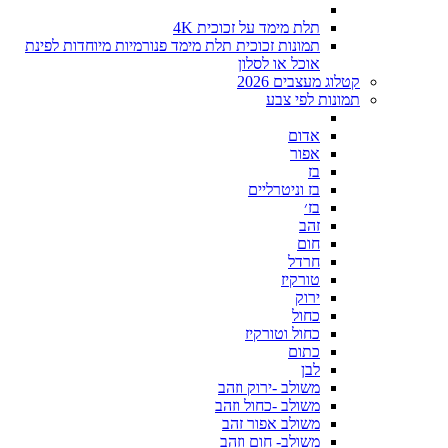
תלת מימד על זכוכית 4K
תמונות זכוכית תלת מימד פנורמיות מיוחדות לפינת
אוכל או לסלון
קטלוג מעצבים 2026
תמונות לפי צבע
אדום
אפור
בז
בז וניטרליים
בז׳
זהב
חום
חרדל
טורקיז
ירוק
כחול
כחול וטורקיז
כתום
לבן
משולב -ירוק וזהב
משולב -כחול וזהב
משולב אפור זהב
משולב- חום וזהב