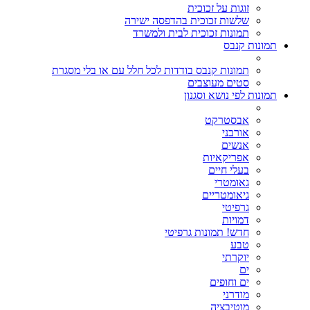
זוגות על זכוכית
שלשות זכוכית בהדפסה ישירה
תמונות זכוכית לבית ולמשרד
תמונות קנבס
תמונות קנבס בודדות לכל חלל עם או בלי מסגרת
סטים מעוצבים
תמונות לפי נושא וסגנון
אבסטרקט
אורבני
אנשים
אפריקאיות
בעלי חיים
גאומטרי
גיאומטריים
גרפיטי
דמויות
חדש! תמונות גרפיטי
טבע
יוקרתי
ים
ים וחופים
מודרני
מוטיבציה