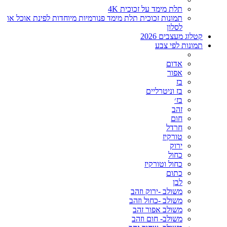
תלת מימד על זכוכית 4K
תמונות זכוכית תלת מימד פנורמיות מיוחדות לפינת אוכל או
לסלון
קטלוג מעצבים 2026
תמונות לפי צבע
אדום
אפור
בז
בז וניטרליים
בז׳
זהב
חום
חרדל
טורקיז
ירוק
כחול
כחול וטורקיז
כתום
לבן
משולב -ירוק וזהב
משולב -כחול וזהב
משולב אפור זהב
משולב- חום וזהב