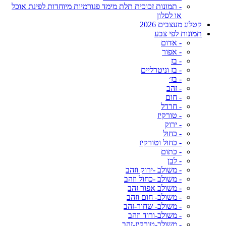
- תמונות זכוכית תלת מימד פנורמיות מיוחדות לפינת אוכל
או לסלון
קטלוג מעצבים 2026
תמונות לפי צבע
- אדום
- אפור
- בז
- בז וניטרליים
- בז׳
- זהב
- חום
- חרדל
- טורקיז
- ירוק
- כחול
- כחול וטורקיז
- כתום
- לבן
- משולב -ירוק וזהב
- משולב -כחול וזהב
- משולב אפור זהב
- משולב- חום וזהב
- משולב- שחור-זהב
- משולב-ורוד וזהב
- משולב-טורקיז-זהב