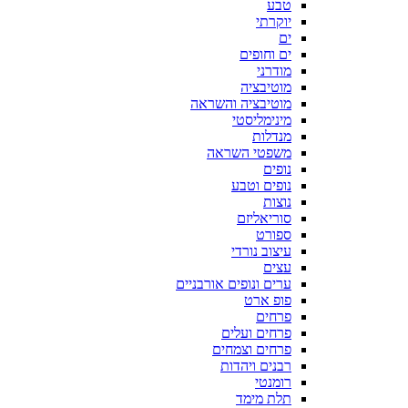
טבע
יוקרתי
ים
ים וחופים
מודרני
מוטיבציה
מוטיבציה והשראה
מינימליסטי
מנדלות
משפטי השראה
נופים
נופים וטבע
נוצות
סוריאליזם
ספורט
עיצוב נורדי
עצים
ערים ונופים אורבניים
פופ ארט
פרחים
פרחים ועלים
פרחים וצמחים
רבנים ויהדות
רומנטי
תלת מימד