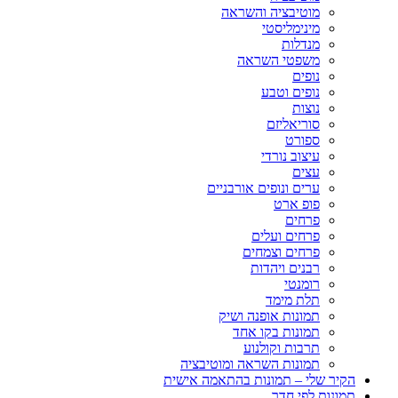
מוטיבציה והשראה
מינימליסטי
מנדלות
משפטי השראה
נופים
נופים וטבע
נוצות
סוריאליזם
ספורט
עיצוב נורדי
עצים
ערים ונופים אורבניים
פופ ארט
פרחים
פרחים ועלים
פרחים וצמחים
רבנים ויהדות
רומנטי
תלת מימד
תמונות אופנה ושיק
תמונות בקו אחד
תרבות וקולנוע
תמונות השראה ומוטיבציה
הקיר שלי – תמונות בהתאמה אישית
תמונות לפי חדר