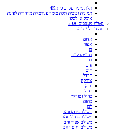
תלת מימד על זכוכית 4K
תמונות זכוכית תלת מימד פנורמיות מיוחדות לפינת
אוכל או לסלון
קטלוג מעצבים 2026
תמונות לפי צבע
אדום
אפור
בז
בז וניטרליים
בז׳
זהב
חום
חרדל
טורקיז
ירוק
כחול
כחול וטורקיז
כתום
לבן
משולב -ירוק וזהב
משולב -כחול וזהב
משולב אפור זהב
משולב- חום וזהב