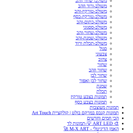
משולב- שחור-זהב
משולב-ורוד וזהב
משולב-טורקיז-זהב
משולב-טורקיז-כסף
משולב-כתום-זהב
משולב-ססגוני
משולב-שחור-זהב
משולב-שמנת-זהב
משולב-תכלת ורוד
סגול
צבעוני
צהוב
שחור
שחור וזהב
שחור לבן
שחור לבן ואפור
שמנת
תכלת
תמונות בצבע טורקיז
תמונות בצבע כסף
תמונות מעוצבות
תמונות קנבס במרקם בולט | קולקציית Art Touch
הכי חמים וחדשים
🎨 ART LED 💡-תמונות לד
האמן הדיגיטלי - M-X ART 🚀