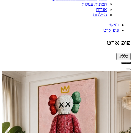
תמונות עגולות
אודות
המלצות
ראשי
פופ ארט
פופ ארט
כללי