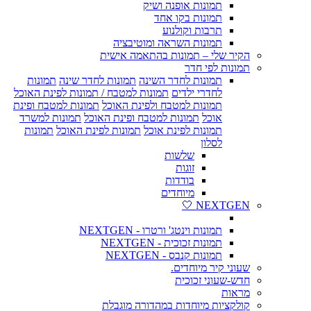
תמונות אופנה ושיק
תמונות בקו אחד
תרבות וקולנוע
תמונות השראה ומוטיבציה
הקיר שלי – תמונות בהתאמה אישית
תמונות לפי חדר
תמונות לחדר השינה
תמונות לחדר שינה
תמונות
לחדרי ילדים
תמונות למטבח / תמונות לפינת האוכל
תמונות למטבח ולפינת האוכל
תמונות למטבח ופינת
אוכל
תמונות למטבח ופינת האוכל
תמונות למשרד
תמונות לפינת אוכל
תמונות לפינת האוכל
תמונות
לסלון
שלשות
זוגות
בודדות
מיוחדים
NEXTGEN 🤍
תמונות וינטג' ורטרו - NEXTGEN
תמונות זכוכית - NEXTGEN
תמונות קנבס - NEXTGEN
שעוני קיר מיוחדים.
חדש-שעוני זכוכית
מראות
קולקציות מיוחדות במהדורה מוגבלת