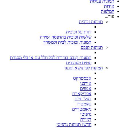
תמונות עגולות
אודות
המלצות
עוד...
תמונות זכוכית
זוגות על זכוכית
שלשות זכוכית בהדפסה ישירה
תמונות זכוכית לבית ולמשרד
תמונות קנבס
תמונות קנבס בודדות לכל חלל עם או בלי מסגרת
סטים מעוצבים
תמונות לפי נושא וסגנון
אבסטרקט
אורבני
אנשים
אפריקאיות
בעלי חיים
גאומטרי
גיאומטריים
גרפיטי
דמויות
חדש! תמונות גרפיטי