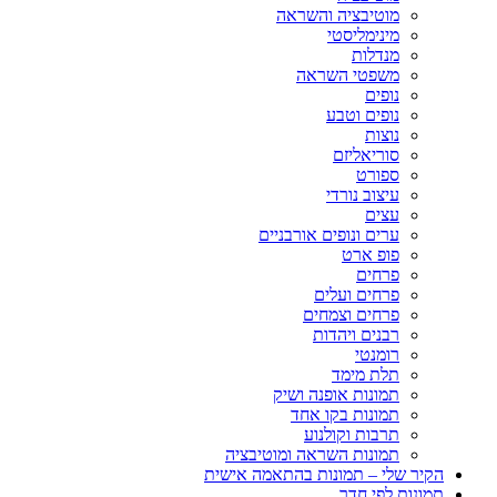
מוטיבציה והשראה
מינימליסטי
מנדלות
משפטי השראה
נופים
נופים וטבע
נוצות
סוריאליזם
ספורט
עיצוב נורדי
עצים
ערים ונופים אורבניים
פופ ארט
פרחים
פרחים ועלים
פרחים וצמחים
רבנים ויהדות
רומנטי
תלת מימד
תמונות אופנה ושיק
תמונות בקו אחד
תרבות וקולנוע
תמונות השראה ומוטיבציה
הקיר שלי – תמונות בהתאמה אישית
תמונות לפי חדר