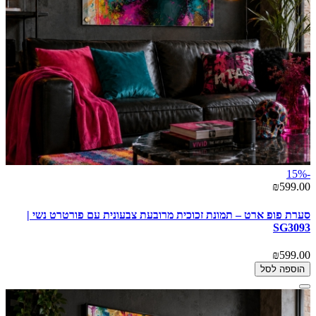
-15%
₪599.00
סערת פופ ארט – תמונת זכוכית מרובעת צבעונית עם פורטרט נשי |
SG3093
₪599.00
הוספה לסל