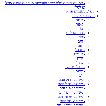
- תמונות זכוכית תלת מימד פנורמיות מיוחדות לפינת אוכל
או לסלון
קטלוג מעצבים 2026
תמונות לפי צבע
- אדום
- אפור
- בז
- בז וניטרליים
- בז׳
- זהב
- חום
- חרדל
- טורקיז
- ירוק
- כחול
- כחול וטורקיז
- כתום
- לבן
- משולב -ירוק וזהב
- משולב -כחול וזהב
- משולב אפור זהב
- משולב- חום וזהב
- משולב- שחור-זהב
- משולב-ורוד וזהב
- משולב-טורקיז-זהב