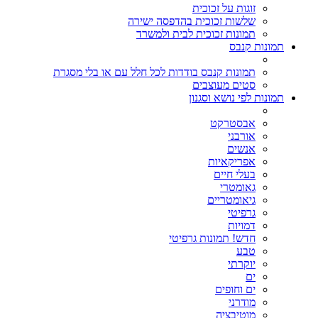
זוגות על זכוכית
שלשות זכוכית בהדפסה ישירה
תמונות זכוכית לבית ולמשרד
תמונות קנבס
תמונות קנבס בודדות לכל חלל עם או בלי מסגרת
סטים מעוצבים
תמונות לפי נושא וסגנון
אבסטרקט
אורבני
אנשים
אפריקאיות
בעלי חיים
גאומטרי
גיאומטריים
גרפיטי
דמויות
חדש! תמונות גרפיטי
טבע
יוקרתי
ים
ים וחופים
מודרני
מוטיבציה