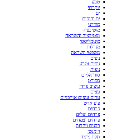
טבע
יוקרתי
ים
ים וחופים
מודרני
מוטיבציה
מוטיבציה והשראה
מינימליסטי
מנדלות
משפטי השראה
נופים
נופים וטבע
נוצות
סוריאליזם
ספורט
עיצוב נורדי
עצים
ערים ונופים אורבניים
פופ ארט
פרחים
פרחים ועלים
פרחים וצמחים
רבנים ויהדות
רומנטי
תלת מימד