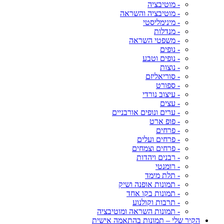
- מוטיבציה
- מוטיבציה והשראה
- מינימליסטי
- מנדלות
- משפטי השראה
- נופים
- נופים וטבע
- נוצות
- סוריאליזם
- ספורט
- עיצוב נורדי
- עצים
- ערים ונופים אורבניים
- פופ ארט
- פרחים
- פרחים ועלים
- פרחים וצמחים
- רבנים ויהדות
- רומנטי
- תלת מימד
- תמונות אופנה ושיק
- תמונות בקו אחד
- תרבות וקולנוע
- תמונות השראה ומוטיבציה
הקיר שלי – תמונות בהתאמה אישית