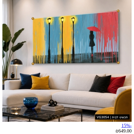
-15%
₪649.00