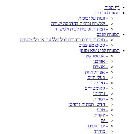
דף הבית
תמונות זכוכית
- זוגות על זכוכית
- שלשות זכוכית בהדפסה ישירה
- תמונות זכוכית לבית ולמשרד
תמונות קנבס
- תמונות קנבס בודדות לכל חלל עם או בלי מסגרת
- סטים מעוצבים
תמונות לפי נושא וסגנון
- אבסטרקט
- אורבני
- אנשים
- אפריקאיות
- בעלי חיים
- גאומטרי
- גיאומטריים
- גרפיטי
- דמויות
- חדש! תמונות גרפיטי
- טבע
- יוקרתי
- ים
- ים וחופים
- מודרני