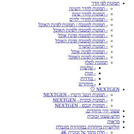
תמונות לפי חדר
- תמונות לחדר השינה
- תמונות לחדר שינה
- תמונות לחדרי ילדים
- תמונות למטבח / תמונות לפינת האוכל
- תמונות למטבח ולפינת האוכל
- תמונות למטבח ופינת אוכל
- תמונות למטבח ופינת האוכל
- תמונות למשרד
- תמונות לפינת אוכל
- תמונות לפינת האוכל
תמונות לסלון
- שלשות
- זוגות
- בודדות
- מיוחדים
NEXTGEN 🤍
- תמונות וינטג' ורטרו - NEXTGEN
- תמונות זכוכית - NEXTGEN
- תמונות קנבס - NEXTGEN
שעוני קיר מיוחדים.
חדש-שעוני זכוכית
מראות
קולקציות מיוחדות במהדורה מוגבלת
- תלת מימד על זכוכית 4K