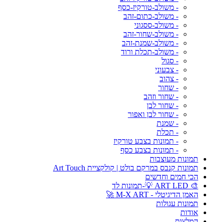
- משולב-טורקיז-כסף
- משולב-כתום-זהב
- משולב-ססגוני
- משולב-שחור-זהב
- משולב-שמנת-זהב
- משולב-תכלת ורוד
- סגול
- צבעוני
- צהוב
- שחור
- שחור וזהב
- שחור לבן
- שחור לבן ואפור
- שמנת
- תכלת
- תמונות בצבע טורקיז
- תמונות בצבע כסף
תמונות מעוצבות
תמונות קנבס במרקם בולט | קולקציית Art Touch
הכי חמים וחדשים
🎨 ART LED 💡-תמונות לד
האמן הדיגיטלי - M-X ART 🚀
תמונות עגולות
אודות
המלצות