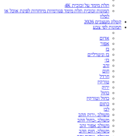
תלת מימד על זכוכית 4K
תמונות זכוכית תלת מימד פנורמיות מיוחדות לפינת אוכל או
לסלון
קטלוג מעצבים 2026
תמונות לפי צבע
אדום
אפור
בז
בז וניטרליים
בז׳
זהב
חום
חרדל
טורקיז
ירוק
כחול
כחול וטורקיז
כתום
לבן
משולב -ירוק וזהב
משולב -כחול וזהב
משולב אפור זהב
משולב- חום וזהב