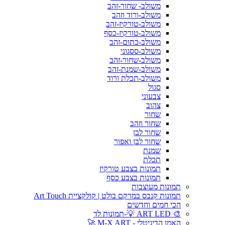
משולב- שחור-זהב
משולב-ורוד וזהב
משולב-טורקיז-זהב
משולב-טורקיז-כסף
משולב-כתום-זהב
משולב-ססגוני
משולב-שחור-זהב
משולב-שמנת-זהב
משולב-תכלת ורוד
סגול
צבעוני
צהוב
שחור
שחור וזהב
שחור לבן
שחור לבן ואפור
שמנת
תכלת
תמונות בצבע טורקיז
תמונות בצבע כסף
תמונות מעוצבות
תמונות קנבס במרקם בולט | קולקציית Art Touch
הכי חמים וחדשים
🎨 ART LED 💡-תמונות לד
האמן הדיגיטלי - M-X ART 🚀