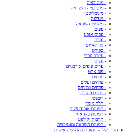
- מוטיבציה
- מוטיבציה והשראה
- מינימליסטי
- מנדלות
- משפטי השראה
- נופים
- נופים וטבע
- נוצות
- סוריאליזם
- ספורט
- עיצוב נורדי
- עצים
- ערים ונופים אורבניים
- פופ ארט
- פרחים
- פרחים ועלים
- פרחים וצמחים
- רבנים ויהדות
- רומנטי
- תלת מימד
- תמונות אופנה ושיק
- תמונות בקו אחד
- תרבות וקולנוע
- תמונות השראה ומוטיבציה
הקיר שלי – תמונות בהתאמה אישית