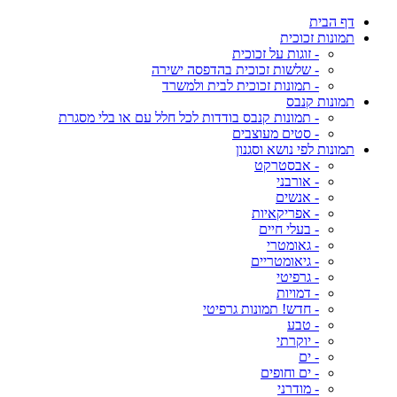
דף הבית
תמונות זכוכית
- זוגות על זכוכית
- שלשות זכוכית בהדפסה ישירה
- תמונות זכוכית לבית ולמשרד
תמונות קנבס
- תמונות קנבס בודדות לכל חלל עם או בלי מסגרת
- סטים מעוצבים
תמונות לפי נושא וסגנון
- אבסטרקט
- אורבני
- אנשים
- אפריקאיות
- בעלי חיים
- גאומטרי
- גיאומטריים
- גרפיטי
- דמויות
- חדש! תמונות גרפיטי
- טבע
- יוקרתי
- ים
- ים וחופים
- מודרני