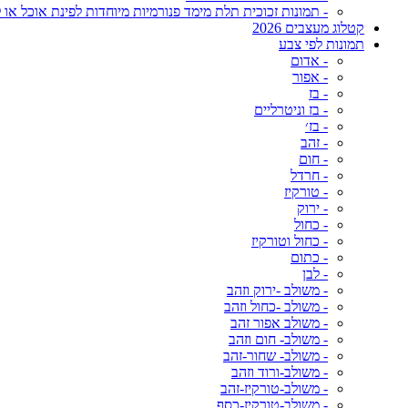
- תמונות זכוכית תלת מימד פנורמיות מיוחדות לפינת אוכל או ל
קטלוג מעצבים 2026
תמונות לפי צבע
- אדום
- אפור
- בז
- בז וניטרליים
- בז׳
- זהב
- חום
- חרדל
- טורקיז
- ירוק
- כחול
- כחול וטורקיז
- כתום
- לבן
- משולב -ירוק וזהב
- משולב -כחול וזהב
- משולב אפור זהב
- משולב- חום וזהב
- משולב- שחור-זהב
- משולב-ורוד וזהב
- משולב-טורקיז-זהב
- משולב-טורקיז-כסף