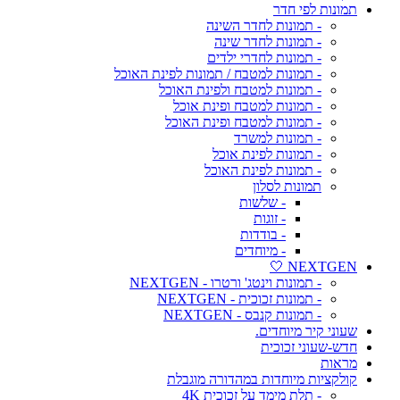
תמונות לפי חדר
- תמונות לחדר השינה
- תמונות לחדר שינה
- תמונות לחדרי ילדים
- תמונות למטבח / תמונות לפינת האוכל
- תמונות למטבח ולפינת האוכל
- תמונות למטבח ופינת אוכל
- תמונות למטבח ופינת האוכל
- תמונות למשרד
- תמונות לפינת אוכל
- תמונות לפינת האוכל
תמונות לסלון
- שלשות
- זוגות
- בודדות
- מיוחדים
NEXTGEN 🤍
- תמונות וינטג' ורטרו - NEXTGEN
- תמונות זכוכית - NEXTGEN
- תמונות קנבס - NEXTGEN
שעוני קיר מיוחדים.
חדש-שעוני זכוכית
מראות
קולקציות מיוחדות במהדורה מוגבלת
- תלת מימד על זכוכית 4K