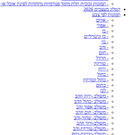
- תמונות זכוכית תלת מימד פנורמיות מיוחדות לפינת אוכל או ל
קטלוג מעצבים 2026
תמונות לפי צבע
- אדום
- אפור
- בז
- בז וניטרליים
- בז׳
- זהב
- חום
- חרדל
- טורקיז
- ירוק
- כחול
- כחול וטורקיז
- כתום
- לבן
- משולב -ירוק וזהב
- משולב -כחול וזהב
- משולב אפור זהב
- משולב- חום וזהב
- משולב- שחור-זהב
- משולב-ורוד וזהב
- משולב-טורקיז-זהב
- משולב-טורקיז-כסף