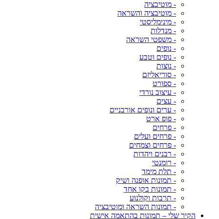
- מוטיבציה
- מוטיבציה והשראה
- מינימליסטי
- מנדלות
- משפטי השראה
- נופים
- נופים וטבע
- נוצות
- סוריאליזם
- ספורט
- עיצוב נורדי
- עצים
- ערים ונופים אורבניים
- פופ ארט
- פרחים
- פרחים ועלים
- פרחים וצמחים
- רבנים ויהדות
- רומנטי
- תלת מימד
- תמונות אופנה ושיק
- תמונות בקו אחד
- תרבות וקולנוע
- תמונות השראה ומוטיבציה
הקיר שלי – תמונות בהתאמה אישית