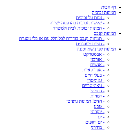
דף הבית
תמונות זכוכית
- זוגות על זכוכית
- שלשות זכוכית בהדפסה ישירה
- תמונות זכוכית לבית ולמשרד
תמונות קנבס
- תמונות קנבס בודדות לכל חלל עם או בלי מסגרת
- סטים מעוצבים
תמונות לפי נושא וסגנון
- אבסטרקט
- אורבני
- אנשים
- אפריקאיות
- בעלי חיים
- גאומטרי
- גיאומטריים
- גרפיטי
- דמויות
- חדש! תמונות גרפיטי
- טבע
- יוקרתי
- ים
- ים וחופים
- מודרני