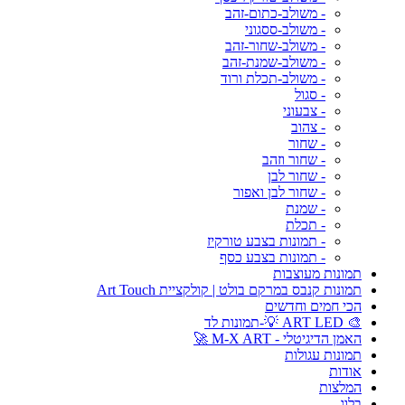
- משולב-כתום-זהב
- משולב-ססגוני
- משולב-שחור-זהב
- משולב-שמנת-זהב
- משולב-תכלת ורוד
- סגול
- צבעוני
- צהוב
- שחור
- שחור וזהב
- שחור לבן
- שחור לבן ואפור
- שמנת
- תכלת
- תמונות בצבע טורקיז
- תמונות בצבע כסף
תמונות מעוצבות
תמונות קנבס במרקם בולט | קולקציית Art Touch
הכי חמים וחדשים
🎨 ART LED 💡-תמונות לד
האמן הדיגיטלי - M-X ART 🚀
תמונות עגולות
אודות
המלצות
בלוג