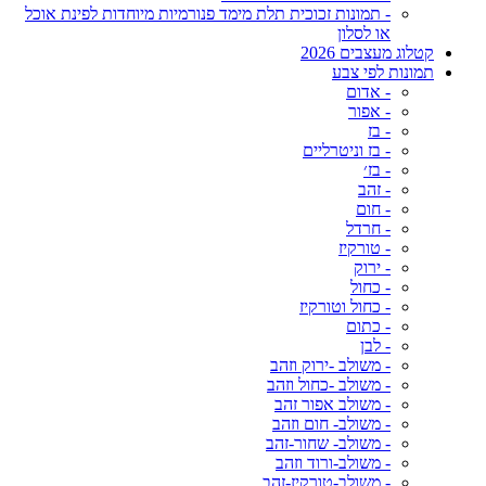
- תמונות זכוכית תלת מימד פנורמיות מיוחדות לפינת אוכל
או לסלון
קטלוג מעצבים 2026
תמונות לפי צבע
- אדום
- אפור
- בז
- בז וניטרליים
- בז׳
- זהב
- חום
- חרדל
- טורקיז
- ירוק
- כחול
- כחול וטורקיז
- כתום
- לבן
- משולב -ירוק וזהב
- משולב -כחול וזהב
- משולב אפור זהב
- משולב- חום וזהב
- משולב- שחור-זהב
- משולב-ורוד וזהב
- משולב-טורקיז-זהב