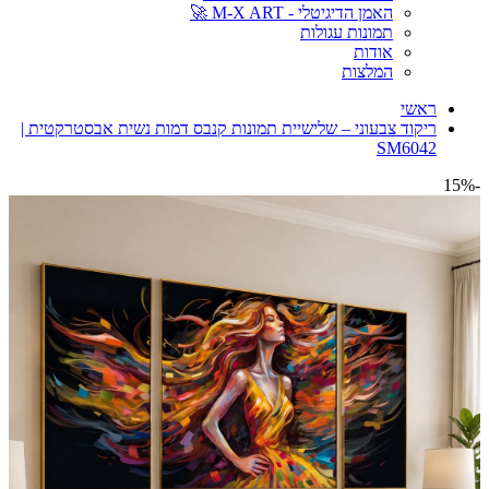
האמן הדיגיטלי - M-X ART 🚀
תמונות עגולות
אודות
המלצות
ראשי
ריקוד צבעוני – שלישיית תמונות קנבס דמות נשית אבסטרקטית |
SM6042
-15%