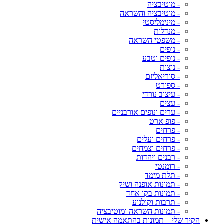
- מוטיבציה
- מוטיבציה והשראה
- מינימליסטי
- מנדלות
- משפטי השראה
- נופים
- נופים וטבע
- נוצות
- סוריאליזם
- ספורט
- עיצוב נורדי
- עצים
- ערים ונופים אורבניים
- פופ ארט
- פרחים
- פרחים ועלים
- פרחים וצמחים
- רבנים ויהדות
- רומנטי
- תלת מימד
- תמונות אופנה ושיק
- תמונות בקו אחד
- תרבות וקולנוע
- תמונות השראה ומוטיבציה
הקיר שלי – תמונות בהתאמה אישית