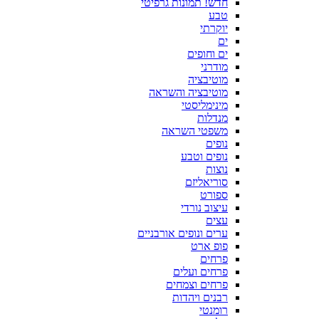
חדש! תמונות גרפיטי
טבע
יוקרתי
ים
ים וחופים
מודרני
מוטיבציה
מוטיבציה והשראה
מינימליסטי
מנדלות
משפטי השראה
נופים
נופים וטבע
נוצות
סוריאליזם
ספורט
עיצוב נורדי
עצים
ערים ונופים אורבניים
פופ ארט
פרחים
פרחים ועלים
פרחים וצמחים
רבנים ויהדות
רומנטי