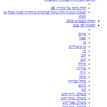
תלת מימד על זכוכית 4K
תמונות זכוכית תלת מימד פנורמיות מיוחדות לפינת אוכל או
לסלון
קטלוג מעצבים 2026
תמונות לפי צבע
אדום
אפור
בז
בז וניטרליים
בז׳
זהב
חום
חרדל
טורקיז
ירוק
כחול
כחול וטורקיז
כתום
לבן
משולב -ירוק וזהב
משולב -כחול וזהב
משולב אפור זהב
משולב- חום וזהב