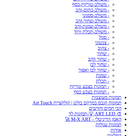
- משולב-טורקיז-כסף
- משולב-כתום-זהב
- משולב-ססגוני
- משולב-שחור-זהב
- משולב-שמנת-זהב
- משולב-תכלת ורוד
- סגול
- צבעוני
- צהוב
- שחור
- שחור וזהב
- שחור לבן
- שחור לבן ואפור
- שמנת
- תכלת
- תמונות בצבע טורקיז
- תמונות בצבע כסף
תמונות מעוצבות
תמונות קנבס במרקם בולט | קולקציית Art Touch
הכי חמים וחדשים
🎨 ART LED 💡-תמונות לד
האמן הדיגיטלי - M-X ART 🚀
תמונות עגולות
אודות
המלצות