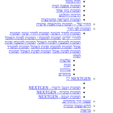
תלת מימד
תמונות אופנה ושיק
תמונות בקו אחד
תרבות וקולנוע
תמונות השראה ומוטיבציה
הקיר שלי – תמונות בהתאמה אישית
תמונות לפי חדר
תמונות לחדר השינה
תמונות לחדר שינה
תמונות
לחדרי ילדים
תמונות למטבח / תמונות לפינת האוכל
תמונות למטבח ולפינת האוכל
תמונות למטבח ופינת
אוכל
תמונות למטבח ופינת האוכל
תמונות למשרד
תמונות לפינת אוכל
תמונות לפינת האוכל
תמונות
לסלון
שלשות
זוגות
בודדות
מיוחדים
NEXTGEN 🤍
תמונות וינטג' ורטרו - NEXTGEN
תמונות זכוכית - NEXTGEN
תמונות קנבס - NEXTGEN
שעוני קיר מיוחדים.
חדש-שעוני זכוכית
מראות