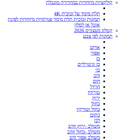
קולקציות מיוחדות במהדורה מוגבלת
תלת מימד על זכוכית 4K
תמונות זכוכית תלת מימד פנורמיות מיוחדות לפינת
אוכל או לסלון
קטלוג מעצבים 2026
תמונות לפי צבע
אדום
אפור
בז
בז וניטרליים
בז׳
זהב
חום
חרדל
טורקיז
ירוק
כחול
כחול וטורקיז
כתום
לבן
משולב -ירוק וזהב
משולב -כחול וזהב
משולב אפור זהב