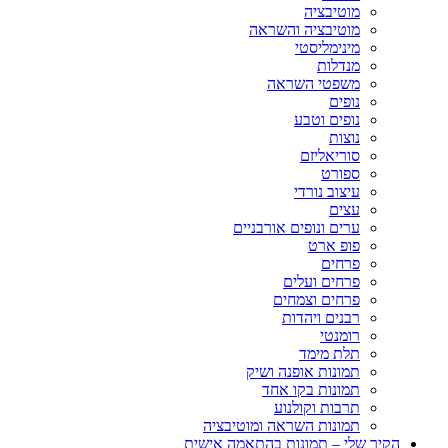
מוטיבציה
מוטיבציה והשראה
מינימליסטי
מנדלות
משפטי השראה
נופים
נופים וטבע
נוצות
סוריאליזם
ספורט
עיצוב נורדי
עצים
ערים ונופים אורבניים
פופ ארט
פרחים
פרחים ועלים
פרחים וצמחים
רבנים ויהדות
רומנטי
תלת מימד
תמונות אופנה ושיק
תמונות בקו אחד
תרבות וקולנוע
תמונות השראה ומוטיבציה
הקיר שלי – תמונות בהתאמה אישית