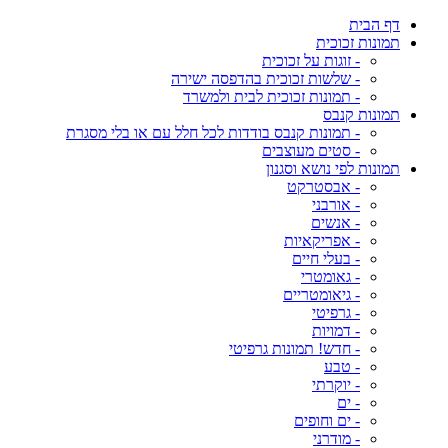
דף הבית
תמונות זכוכית
- זוגות על זכוכית
- שלשות זכוכית בהדפסה ישירה
- תמונות זכוכית לבית ולמשרד
תמונות קנבס
- תמונות קנבס בודדות לכל חלל עם או בלי מסגרת
- סטים מעוצבים
תמונות לפי נושא וסגנון
- אבסטרקט
- אורבני
- אנשים
- אפריקאיות
- בעלי חיים
- גאומטרי
- גיאומטריים
- גרפיטי
- דמויות
- חדש! תמונות גרפיטי
- טבע
- יוקרתי
- ים
- ים וחופים
- מודרני