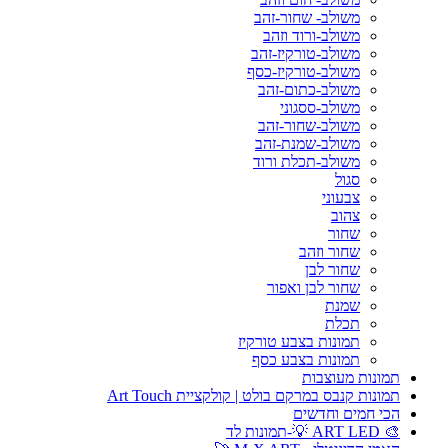
משולב- שחור-זהב
משולב-ורוד וזהב
משולב-טורקיז-זהב
משולב-טורקיז-כסף
משולב-כתום-זהב
משולב-ססגוני
משולב-שחור-זהב
משולב-שמנת-זהב
משולב-תכלת ורוד
סגול
צבעוני
צהוב
שחור
שחור וזהב
שחור לבן
שחור לבן ואפור
שמנת
תכלת
תמונות בצבע טורקיז
תמונות בצבע כסף
תמונות מעוצבות
תמונות קנבס במרקם בולט | קולקציית Art Touch
הכי חמים וחדשים
🎨 ART LED 💡-תמונות לד