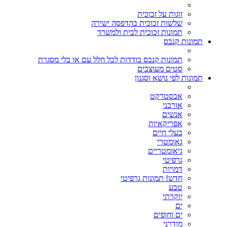
זוגות על זכוכית
שלשות זכוכית בהדפסה ישירה
תמונות זכוכית לבית ולמשרד
תמונות קנבס
תמונות קנבס בודדות לכל חלל עם או בלי מסגרת
סטים מעוצבים
תמונות לפי נושא וסגנון
אבסטרקט
אורבני
אנשים
אפריקאיות
בעלי חיים
גאומטרי
גיאומטריים
גרפיטי
דמויות
חדש! תמונות גרפיטי
טבע
יוקרתי
ים
ים וחופים
מודרני