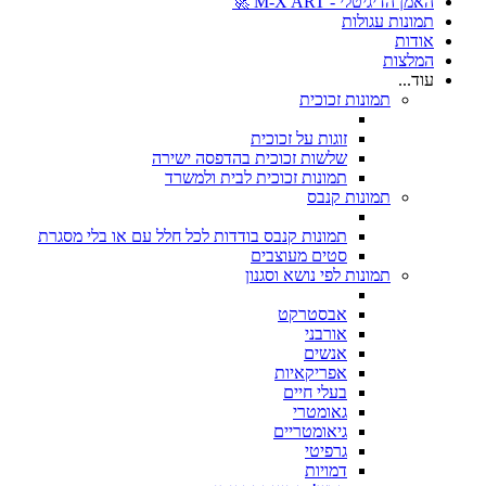
האמן הדיגיטלי - M-X ART 🚀
תמונות עגולות
אודות
המלצות
עוד...
תמונות זכוכית
זוגות על זכוכית
שלשות זכוכית בהדפסה ישירה
תמונות זכוכית לבית ולמשרד
תמונות קנבס
תמונות קנבס בודדות לכל חלל עם או בלי מסגרת
סטים מעוצבים
תמונות לפי נושא וסגנון
אבסטרקט
אורבני
אנשים
אפריקאיות
בעלי חיים
גאומטרי
גיאומטריים
גרפיטי
דמויות