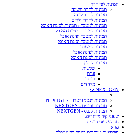
תמונות לפי חדר
תמונות לחדר השינה
תמונות לחדר שינה
תמונות לחדרי ילדים
תמונות למטבח / תמונות לפינת האוכל
תמונות למטבח ולפינת האוכל
תמונות למטבח ופינת אוכל
תמונות למטבח ופינת האוכל
תמונות למשרד
תמונות לפינת אוכל
תמונות לפינת האוכל
תמונות לסלון
שלשות
זוגות
בודדות
מיוחדים
NEXTGEN 🤍
תמונות וינטג' ורטרו - NEXTGEN
תמונות זכוכית - NEXTGEN
תמונות קנבס - NEXTGEN
שעוני קיר מיוחדים.
חדש-שעוני זכוכית
מראות
קולקציות מיוחדות במהדורה מוגבלת