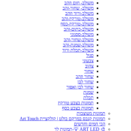
משולב- חום וזהב
משולב- שחור-זהב
משולב-ורוד וזהב
משולב-טורקיז-זהב
משולב-טורקיז-כסף
משולב-כתום-זהב
משולב-ססגוני
משולב-שחור-זהב
משולב-שמנת-זהב
משולב-תכלת ורוד
סגול
צבעוני
צהוב
שחור
שחור וזהב
שחור לבן
שחור לבן ואפור
שמנת
תכלת
תמונות בצבע טורקיז
תמונות בצבע כסף
תמונות מעוצבות
תמונות קנבס במרקם בולט | קולקציית Art Touch
הכי חמים וחדשים
🎨 ART LED 💡-תמונות לד