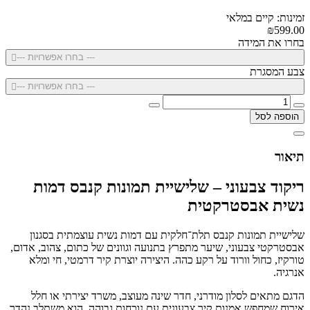
זמינות: קיים במלאי
₪599.00
בחרו את המידה
--- בחרו אפשרויות ---
צבע המסגרת
--- בחרו אפשרויות ---
הוספה לסל
תיאור
ריקוד צבעוני – שלישיית תמונות קנבס דמות
נשית אבסטרקטית
שלישיית תמונות קנבס תלת־חלקית עם דמות נשית עוצמתית בסגנון
אבסטרקטי צבעוני, שיער מתפרץ בתנועה וגוונים של כתום, צהוב, אדום,
טורקיז, כחול וורוד על רקע כהה. היצירה יוצרת קיר דרמטי, חי ומלא
אנרגיה.
הדגם מתאים לסלון מודרני, חדר שינה מעוצב, משרד יצירתי או חלל
אירוח שמחפש אמנות קיר צבעונית עם נוכחות גבוהה. הוא משתלב נהדר