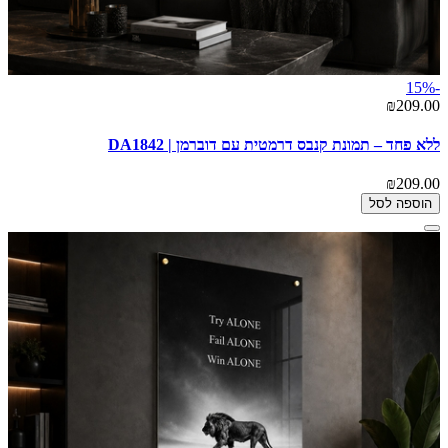
-15%
₪209.00
ללא פחד – תמונת קנבס דרמטית עם דוברמן | DA1842
₪209.00
הוספה לסל