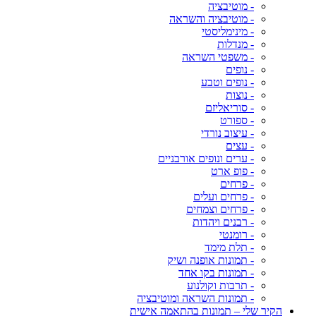
- מוטיבציה
- מוטיבציה והשראה
- מינימליסטי
- מנדלות
- משפטי השראה
- נופים
- נופים וטבע
- נוצות
- סוריאליזם
- ספורט
- עיצוב נורדי
- עצים
- ערים ונופים אורבניים
- פופ ארט
- פרחים
- פרחים ועלים
- פרחים וצמחים
- רבנים ויהדות
- רומנטי
- תלת מימד
- תמונות אופנה ושיק
- תמונות בקו אחד
- תרבות וקולנוע
- תמונות השראה ומוטיבציה
הקיר שלי – תמונות בהתאמה אישית