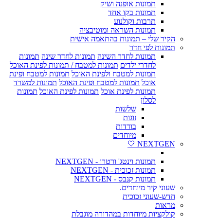
תמונות אופנה ושיק
תמונות בקו אחד
תרבות וקולנוע
תמונות השראה ומוטיבציה
הקיר שלי – תמונות בהתאמה אישית
תמונות לפי חדר
תמונות לחדר השינה
תמונות לחדר שינה
תמונות
לחדרי ילדים
תמונות למטבח / תמונות לפינת האוכל
תמונות למטבח ולפינת האוכל
תמונות למטבח ופינת
אוכל
תמונות למטבח ופינת האוכל
תמונות למשרד
תמונות לפינת אוכל
תמונות לפינת האוכל
תמונות
לסלון
שלשות
זוגות
בודדות
מיוחדים
NEXTGEN 🤍
תמונות וינטג' ורטרו - NEXTGEN
תמונות זכוכית - NEXTGEN
תמונות קנבס - NEXTGEN
שעוני קיר מיוחדים.
חדש-שעוני זכוכית
מראות
קולקציות מיוחדות במהדורה מוגבלת