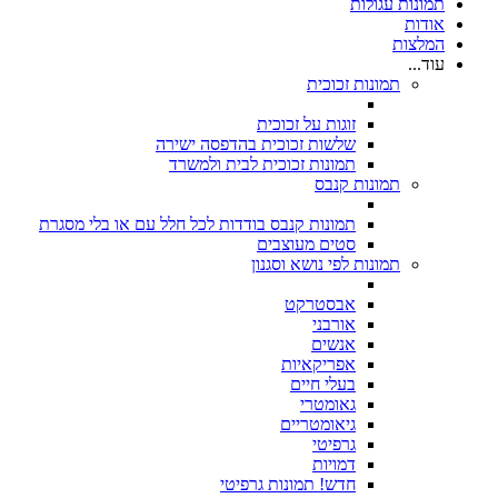
תמונות עגולות
אודות
המלצות
עוד...
תמונות זכוכית
זוגות על זכוכית
שלשות זכוכית בהדפסה ישירה
תמונות זכוכית לבית ולמשרד
תמונות קנבס
תמונות קנבס בודדות לכל חלל עם או בלי מסגרת
סטים מעוצבים
תמונות לפי נושא וסגנון
אבסטרקט
אורבני
אנשים
אפריקאיות
בעלי חיים
גאומטרי
גיאומטריים
גרפיטי
דמויות
חדש! תמונות גרפיטי