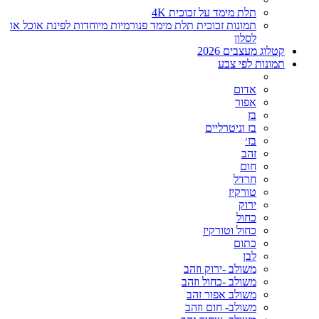
תלת מימד על זכוכית 4K
תמונות זכוכית תלת מימד פנורמיות מיוחדות לפינת אוכל או
לסלון
קטלוג מעצבים 2026
תמונות לפי צבע
אדום
אפור
בז
בז וניטרליים
בז׳
זהב
חום
חרדל
טורקיז
ירוק
כחול
כחול וטורקיז
כתום
לבן
משולב -ירוק וזהב
משולב -כחול וזהב
משולב אפור זהב
משולב- חום וזהב