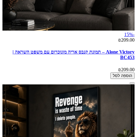
-15%
₪209.00
Alone Victory – תמונת קנבס אריה מונוכרום עם משפט השראה |
BC453
₪209.00
הוספה לסל