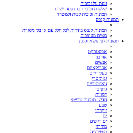
זוגות על זכוכית
שלשות זכוכית בהדפסה ישירה
תמונות זכוכית לבית ולמשרד
תמונות קנבס
תמונות קנבס בודדות לכל חלל עם או בלי מסגרת
סטים מעוצבים
תמונות לפי נושא וסגנון
אבסטרקט
אורבני
אנשים
אפריקאיות
בעלי חיים
גאומטרי
גיאומטריים
גרפיטי
דמויות
חדש! תמונות גרפיטי
טבע
יוקרתי
ים
ים וחופים
מודרני
מוטיבציה