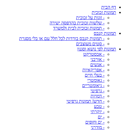
דף הבית
תמונות זכוכית
- זוגות על זכוכית
- שלשות זכוכית בהדפסה ישירה
- תמונות זכוכית לבית ולמשרד
תמונות קנבס
- תמונות קנבס בודדות לכל חלל עם או בלי מסגרת
- סטים מעוצבים
תמונות לפי נושא וסגנון
- אבסטרקט
- אורבני
- אנשים
- אפריקאיות
- בעלי חיים
- גאומטרי
- גיאומטריים
- גרפיטי
- דמויות
- חדש! תמונות גרפיטי
- טבע
- יוקרתי
- ים
- ים וחופים
- מודרני