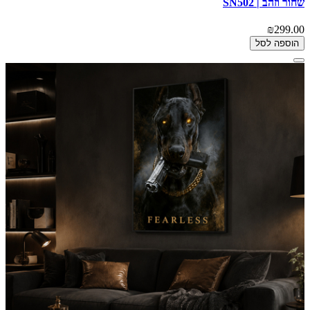
שחור וזהב | SN502
₪299.00
הוספה לסל