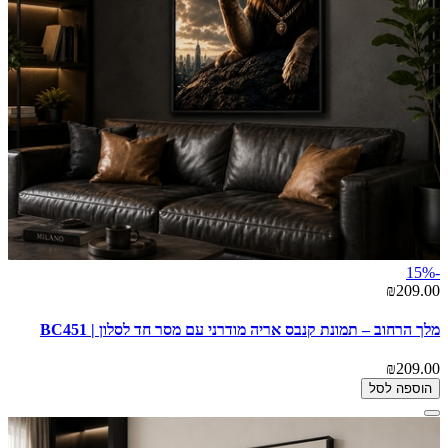
-15%
₪209.00
מלך הרחוב – תמונת קנבס אריה מודרני עם מסר חד לסלון | BC451
₪209.00
הוספה לסל