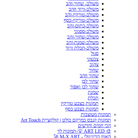
משולב- שחור-זהב
משולב-ורוד וזהב
משולב-טורקיז-זהב
משולב-טורקיז-כסף
משולב-כתום-זהב
משולב-ססגוני
משולב-שחור-זהב
משולב-שמנת-זהב
משולב-תכלת ורוד
סגול
צבעוני
צהוב
שחור
שחור וזהב
שחור לבן
שחור לבן ואפור
שמנת
תכלת
תמונות בצבע טורקיז
תמונות בצבע כסף
תמונות מעוצבות
תמונות קנבס במרקם בולט | קולקציית Art Touch
הכי חמים וחדשים
🎨 ART LED 💡-תמונות לד
האמן הדיגיטלי - M-X ART 🚀