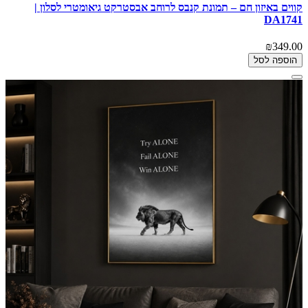
קווים באיזון חם – תמונת קנבס לרוחב אבסטרקט גיאומטרי לסלון |
DA1741
₪349.00
הוספה לסל