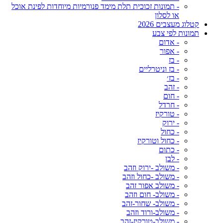
- תמונות זכוכית תלת מימד פנורמיות מיוחדות לפינת אוכל
או לסלון
קטלוג מעצבים 2026
תמונות לפי צבע
- אדום
- אפור
- בז
- בז וניטרליים
- בז׳
- זהב
- חום
- חרדל
- טורקיז
- ירוק
- כחול
- כחול וטורקיז
- כתום
- לבן
- משולב -ירוק וזהב
- משולב -כחול וזהב
- משולב אפור זהב
- משולב- חום וזהב
- משולב- שחור-זהב
- משולב-ורוד וזהב
- משולב-טורקיז-זהב