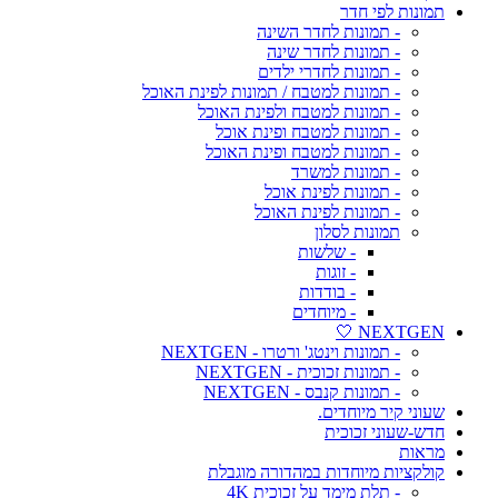
תמונות לפי חדר
- תמונות לחדר השינה
- תמונות לחדר שינה
- תמונות לחדרי ילדים
- תמונות למטבח / תמונות לפינת האוכל
- תמונות למטבח ולפינת האוכל
- תמונות למטבח ופינת אוכל
- תמונות למטבח ופינת האוכל
- תמונות למשרד
- תמונות לפינת אוכל
- תמונות לפינת האוכל
תמונות לסלון
- שלשות
- זוגות
- בודדות
- מיוחדים
NEXTGEN 🤍
- תמונות וינטג' ורטרו - NEXTGEN
- תמונות זכוכית - NEXTGEN
- תמונות קנבס - NEXTGEN
שעוני קיר מיוחדים.
חדש-שעוני זכוכית
מראות
קולקציות מיוחדות במהדורה מוגבלת
- תלת מימד על זכוכית 4K