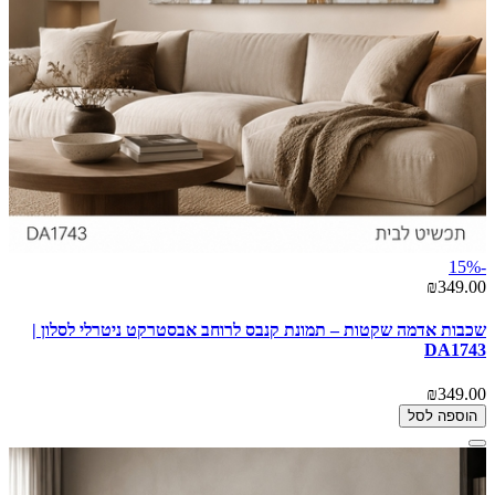
-15%
₪349.00
שכבות אדמה שקטות – תמונת קנבס לרוחב אבסטרקט ניטרלי לסלון |
DA1743
₪349.00
הוספה לסל