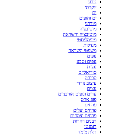
טבע
יוקרתי
ים
ים וחופים
מודרני
מוטיבציה
מוטיבציה והשראה
מינימליסטי
מנדלות
משפטי השראה
נופים
נופים וטבע
נוצות
סוריאליזם
ספורט
עיצוב נורדי
עצים
ערים ונופים אורבניים
פופ ארט
פרחים
פרחים ועלים
פרחים וצמחים
רבנים ויהדות
רומנטי
תלת מימד