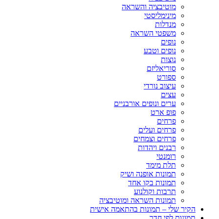
מוטיבציה והשראה
מינימליסטי
מנדלות
משפטי השראה
נופים
נופים וטבע
נוצות
סוריאליזם
ספורט
עיצוב נורדי
עצים
ערים ונופים אורבניים
פופ ארט
פרחים
פרחים ועלים
פרחים וצמחים
רבנים ויהדות
רומנטי
תלת מימד
תמונות אופנה ושיק
תמונות בקו אחד
תרבות וקולנוע
תמונות השראה ומוטיבציה
הקיר שלי – תמונות בהתאמה אישית
תמונות לפי חדר