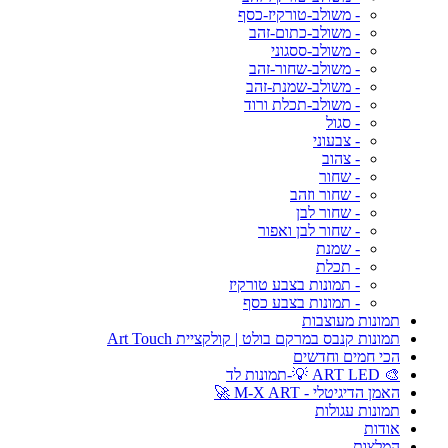
- משולב-טורקיז-כסף
- משולב-כתום-זהב
- משולב-ססגוני
- משולב-שחור-זהב
- משולב-שמנת-זהב
- משולב-תכלת ורוד
- סגול
- צבעוני
- צהוב
- שחור
- שחור וזהב
- שחור לבן
- שחור לבן ואפור
- שמנת
- תכלת
- תמונות בצבע טורקיז
- תמונות בצבע כסף
תמונות מעוצבות
תמונות קנבס במרקם בולט | קולקציית Art Touch
הכי חמים וחדשים
🎨 ART LED 💡-תמונות לד
האמן הדיגיטלי - M-X ART 🚀
תמונות עגולות
אודות
המלצות