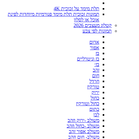
תלת מימד על זכוכית 4K
תמונות זכוכית תלת מימד פנורמיות מיוחדות לפינת
אוכל או לסלון
קטלוג מעצבים 2026
תמונות לפי צבע
אדום
אפור
בז
בז וניטרליים
בז׳
זהב
חום
חרדל
טורקיז
ירוק
כחול
כחול וטורקיז
כתום
לבן
משולב -ירוק וזהב
משולב -כחול וזהב
משולב אפור זהב
משולב- חום וזהב