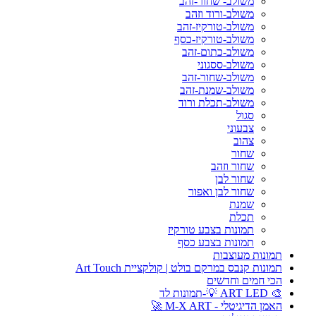
משולב- שחור-זהב
משולב-ורוד וזהב
משולב-טורקיז-זהב
משולב-טורקיז-כסף
משולב-כתום-זהב
משולב-ססגוני
משולב-שחור-זהב
משולב-שמנת-זהב
משולב-תכלת ורוד
סגול
צבעוני
צהוב
שחור
שחור וזהב
שחור לבן
שחור לבן ואפור
שמנת
תכלת
תמונות בצבע טורקיז
תמונות בצבע כסף
תמונות מעוצבות
תמונות קנבס במרקם בולט | קולקציית Art Touch
הכי חמים וחדשים
🎨 ART LED 💡-תמונות לד
האמן הדיגיטלי - M-X ART 🚀