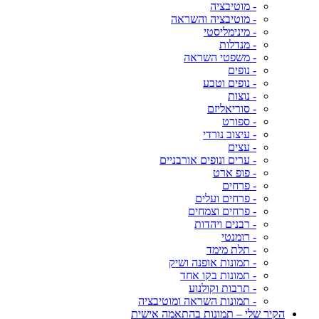
- מוטיבציה
- מוטיבציה והשראה
- מינימליסטי
- מנדלות
- משפטי השראה
- נופים
- נופים וטבע
- נוצות
- סוריאליזם
- ספורט
- עיצוב נורדי
- עצים
- ערים ונופים אורבניים
- פופ ארט
- פרחים
- פרחים ועלים
- פרחים וצמחים
- רבנים ויהדות
- רומנטי
- תלת מימד
- תמונות אופנה ושיק
- תמונות בקו אחד
- תרבות וקולנוע
- תמונות השראה ומוטיבציה
הקיר שלי – תמונות בהתאמה אישית