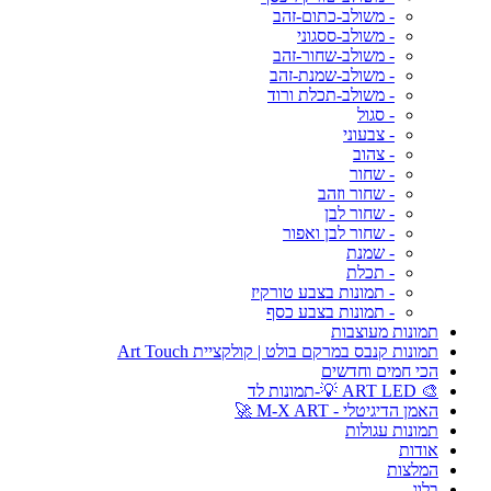
- משולב-כתום-זהב
- משולב-ססגוני
- משולב-שחור-זהב
- משולב-שמנת-זהב
- משולב-תכלת ורוד
- סגול
- צבעוני
- צהוב
- שחור
- שחור וזהב
- שחור לבן
- שחור לבן ואפור
- שמנת
- תכלת
- תמונות בצבע טורקיז
- תמונות בצבע כסף
תמונות מעוצבות
תמונות קנבס במרקם בולט | קולקציית Art Touch
הכי חמים וחדשים
🎨 ART LED 💡-תמונות לד
האמן הדיגיטלי - M-X ART 🚀
תמונות עגולות
אודות
המלצות
בלוג