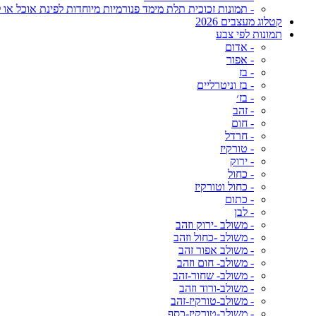
- תמונות זכוכית תלת מימד פנורמיות מיוחדות לפינת אוכל או ל
קטלוג מעצבים 2026
תמונות לפי צבע
- אדום
- אפור
- בז
- בז וניטרליים
- בז׳
- זהב
- חום
- חרדל
- טורקיז
- ירוק
- כחול
- כחול וטורקיז
- כתום
- לבן
- משולב -ירוק וזהב
- משולב -כחול וזהב
- משולב אפור זהב
- משולב- חום וזהב
- משולב- שחור-זהב
- משולב-ורוד וזהב
- משולב-טורקיז-זהב
- משולב-טורקיז-כסף