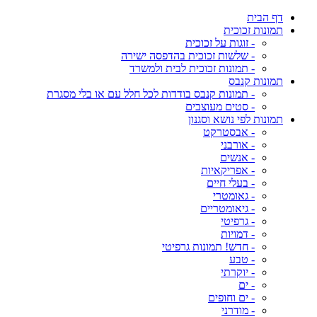
דף הבית
תמונות זכוכית
- זוגות על זכוכית
- שלשות זכוכית בהדפסה ישירה
- תמונות זכוכית לבית ולמשרד
תמונות קנבס
- תמונות קנבס בודדות לכל חלל עם או בלי מסגרת
- סטים מעוצבים
תמונות לפי נושא וסגנון
- אבסטרקט
- אורבני
- אנשים
- אפריקאיות
- בעלי חיים
- גאומטרי
- גיאומטריים
- גרפיטי
- דמויות
- חדש! תמונות גרפיטי
- טבע
- יוקרתי
- ים
- ים וחופים
- מודרני