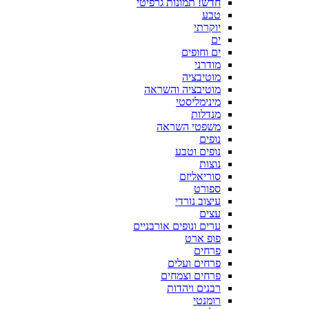
חדש! תמונות גרפיטי
טבע
יוקרתי
ים
ים וחופים
מודרני
מוטיבציה
מוטיבציה והשראה
מינימליסטי
מנדלות
משפטי השראה
נופים
נופים וטבע
נוצות
סוריאליזם
ספורט
עיצוב נורדי
עצים
ערים ונופים אורבניים
פופ ארט
פרחים
פרחים ועלים
פרחים וצמחים
רבנים ויהדות
רומנטי