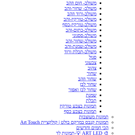
משולב- חום וזהב
משולב- שחור-זהב
משולב-ורוד וזהב
משולב-טורקיז-זהב
משולב-טורקיז-כסף
משולב-כתום-זהב
משולב-ססגוני
משולב-שחור-זהב
משולב-שמנת-זהב
משולב-תכלת ורוד
סגול
צבעוני
צהוב
שחור
שחור וזהב
שחור לבן
שחור לבן ואפור
שמנת
תכלת
תמונות בצבע טורקיז
תמונות בצבע כסף
תמונות מעוצבות
תמונות קנבס במרקם בולט | קולקציית Art Touch
הכי חמים וחדשים
🎨 ART LED 💡-תמונות לד