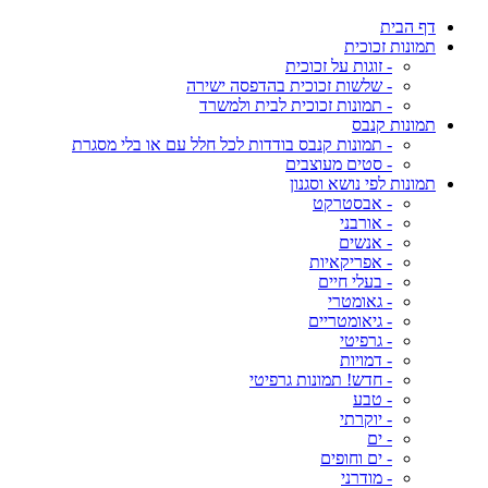
דף הבית
תמונות זכוכית
- זוגות על זכוכית
- שלשות זכוכית בהדפסה ישירה
- תמונות זכוכית לבית ולמשרד
תמונות קנבס
- תמונות קנבס בודדות לכל חלל עם או בלי מסגרת
- סטים מעוצבים
תמונות לפי נושא וסגנון
- אבסטרקט
- אורבני
- אנשים
- אפריקאיות
- בעלי חיים
- גאומטרי
- גיאומטריים
- גרפיטי
- דמויות
- חדש! תמונות גרפיטי
- טבע
- יוקרתי
- ים
- ים וחופים
- מודרני