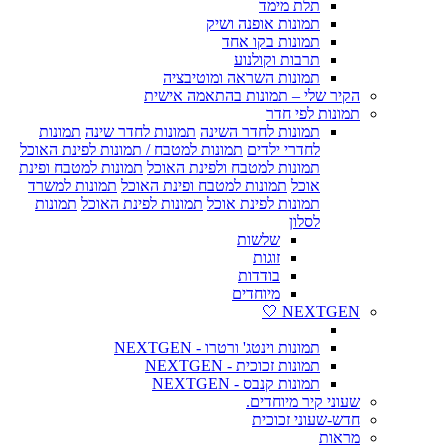
תלת מימד
תמונות אופנה ושיק
תמונות בקו אחד
תרבות וקולנוע
תמונות השראה ומוטיבציה
הקיר שלי – תמונות בהתאמה אישית
תמונות לפי חדר
תמונות לחדר השינה
תמונות לחדר שינה
תמונות
לחדרי ילדים
תמונות למטבח / תמונות לפינת האוכל
תמונות למטבח ולפינת האוכל
תמונות למטבח ופינת
אוכל
תמונות למטבח ופינת האוכל
תמונות למשרד
תמונות לפינת אוכל
תמונות לפינת האוכל
תמונות
לסלון
שלשות
זוגות
בודדות
מיוחדים
NEXTGEN 🤍
תמונות וינטג' ורטרו - NEXTGEN
תמונות זכוכית - NEXTGEN
תמונות קנבס - NEXTGEN
שעוני קיר מיוחדים.
חדש-שעוני זכוכית
מראות