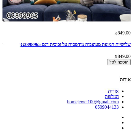
00
₪849.00
שלישיית תמונות מעוצבות מודפסות על זכוכית דגם G3898965
של
00
₪849.00
הוספה לסל
אודות
אודות
המלצות
homejewel100@gmail.com
0509044133