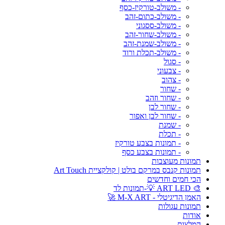
- משולב-טורקיז-כסף
- משולב-כתום-זהב
- משולב-ססגוני
- משולב-שחור-זהב
- משולב-שמנת-זהב
- משולב-תכלת ורוד
- סגול
- צבעוני
- צהוב
- שחור
- שחור וזהב
- שחור לבן
- שחור לבן ואפור
- שמנת
- תכלת
- תמונות בצבע טורקיז
- תמונות בצבע כסף
תמונות מעוצבות
תמונות קנבס במרקם בולט | קולקציית Art Touch
הכי חמים וחדשים
🎨 ART LED 💡-תמונות לד
האמן הדיגיטלי - M-X ART 🚀
תמונות עגולות
אודות
המלצות