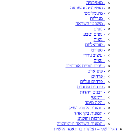
- מוטיבציה
- מוטיבציה והשראה
- מינימליסטי
- מנדלות
- משפטי השראה
- נופים
- נופים וטבע
- נוצות
- סוריאליזם
- ספורט
- עיצוב נורדי
- עצים
- ערים ונופים אורבניים
- פופ ארט
- פרחים
- פרחים ועלים
- פרחים וצמחים
- רבנים ויהדות
- רומנטי
- תלת מימד
- תמונות אופנה ושיק
- תמונות בקו אחד
- תרבות וקולנוע
- תמונות השראה ומוטיבציה
הקיר שלי – תמונות בהתאמה אישית