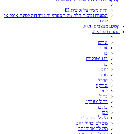
תלת מימד על זכוכית 4K
תמונות זכוכית תלת מימד פנורמיות מיוחדות לפינת אוכל או
לסלון
קטלוג מעצבים 2026
תמונות לפי צבע
אדום
אפור
בז
בז וניטרליים
בז׳
זהב
חום
חרדל
טורקיז
ירוק
כחול
כחול וטורקיז
כתום
לבן
משולב -ירוק וזהב
משולב -כחול וזהב
משולב אפור זהב
משולב- חום וזהב