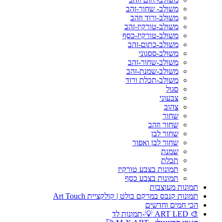
משולב- שחור-זהב
משולב-ורוד וזהב
משולב-טורקיז-זהב
משולב-טורקיז-כסף
משולב-כתום-זהב
משולב-ססגוני
משולב-שחור-זהב
משולב-שמנת-זהב
משולב-תכלת ורוד
סגול
צבעוני
צהוב
שחור
שחור וזהב
שחור לבן
שחור לבן ואפור
שמנת
תכלת
תמונות בצבע טורקיז
תמונות בצבע כסף
תמונות מעוצבות
תמונות קנבס במרקם בולט | קולקציית Art Touch
הכי חמים וחדשים
🎨 ART LED 💡-תמונות לד