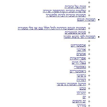
זוגות על זכוכית
שלשות זכוכית בהדפסה ישירה
תמונות זכוכית לבית ולמשרד
תמונות קנבס
תמונות קנבס בודדות לכל חלל עם או בלי מסגרת
סטים מעוצבים
תמונות לפי נושא וסגנון
אבסטרקט
אורבני
אנשים
אפריקאיות
בעלי חיים
גאומטרי
גיאומטריים
גרפיטי
דמויות
חדש! תמונות גרפיטי
טבע
יוקרתי
ים
ים וחופים
מודרני