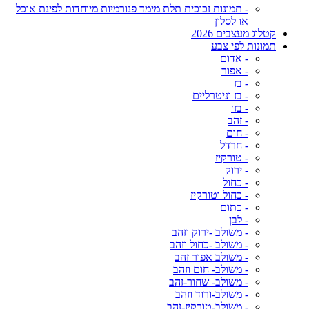
- תמונות זכוכית תלת מימד פנורמיות מיוחדות לפינת אוכל
או לסלון
קטלוג מעצבים 2026
תמונות לפי צבע
- אדום
- אפור
- בז
- בז וניטרליים
- בז׳
- זהב
- חום
- חרדל
- טורקיז
- ירוק
- כחול
- כחול וטורקיז
- כתום
- לבן
- משולב -ירוק וזהב
- משולב -כחול וזהב
- משולב אפור זהב
- משולב- חום וזהב
- משולב- שחור-זהב
- משולב-ורוד וזהב
- משולב-טורקיז-זהב