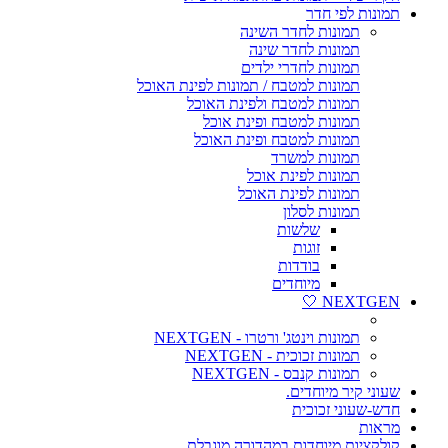
תמונות לפי חדר
תמונות לחדר השינה
תמונות לחדר שינה
תמונות לחדרי ילדים
תמונות למטבח / תמונות לפינת האוכל
תמונות למטבח ולפינת האוכל
תמונות למטבח ופינת אוכל
תמונות למטבח ופינת האוכל
תמונות למשרד
תמונות לפינת אוכל
תמונות לפינת האוכל
תמונות לסלון
שלשות
זוגות
בודדות
מיוחדים
NEXTGEN 🤍
תמונות וינטג' ורטרו - NEXTGEN
תמונות זכוכית - NEXTGEN
תמונות קנבס - NEXTGEN
שעוני קיר מיוחדים.
חדש-שעוני זכוכית
מראות
קולקציות מיוחדות במהדורה מוגבלת