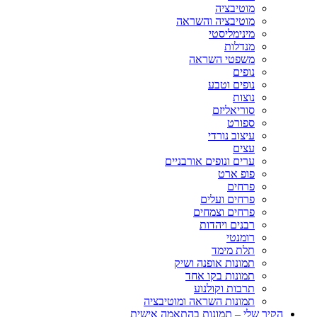
מוטיבציה
מוטיבציה והשראה
מינימליסטי
מנדלות
משפטי השראה
נופים
נופים וטבע
נוצות
סוריאליזם
ספורט
עיצוב נורדי
עצים
ערים ונופים אורבניים
פופ ארט
פרחים
פרחים ועלים
פרחים וצמחים
רבנים ויהדות
רומנטי
תלת מימד
תמונות אופנה ושיק
תמונות בקו אחד
תרבות וקולנוע
תמונות השראה ומוטיבציה
הקיר שלי – תמונות בהתאמה אישית