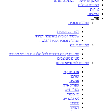
האמן הדיגיטלי - M-X ART 🚀
תמונות עגולות
אודות
המלצות
עוד...
תמונות זכוכית
זוגות על זכוכית
שלשות זכוכית בהדפסה ישירה
תמונות זכוכית לבית ולמשרד
תמונות קנבס
תמונות קנבס בודדות לכל חלל עם או בלי מסגרת
סטים מעוצבים
תמונות לפי נושא וסגנון
אבסטרקט
אורבני
אנשים
אפריקאיות
בעלי חיים
גאומטרי
גיאומטריים
גרפיטי
דמויות