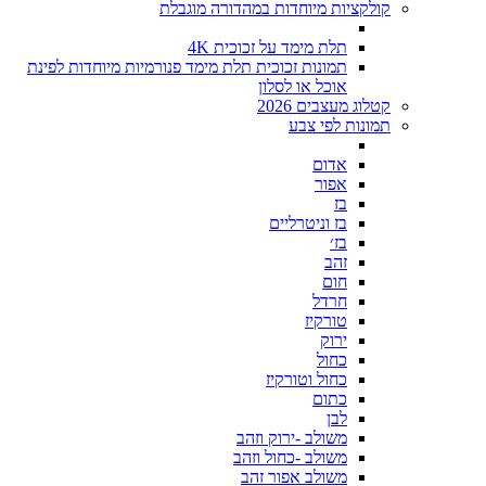
קולקציות מיוחדות במהדורה מוגבלת
תלת מימד על זכוכית 4K
תמונות זכוכית תלת מימד פנורמיות מיוחדות לפינת
אוכל או לסלון
קטלוג מעצבים 2026
תמונות לפי צבע
אדום
אפור
בז
בז וניטרליים
בז׳
זהב
חום
חרדל
טורקיז
ירוק
כחול
כחול וטורקיז
כתום
לבן
משולב -ירוק וזהב
משולב -כחול וזהב
משולב אפור זהב