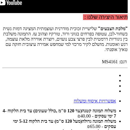
תיאור היצירה שלנו :
"
מלכת הצבעים
"
שלישיית זכוכית מודרנית ועוצמתית המציגה דמות נשית
בשחור-לבן, עטופה בפרחים בגווני ורוד, טורקיז וצהוב עז. התמונה משלבת
בין ניגודיות דרמטית לבין פרצי צבע נועזים, ויוצרת אווירה מלאת עוצמה,
רגש ואומנות. מושלם לקיר מרכזי למי שמחפש אמירה עיצובית חזקה עם
טאץ' אופנתי.
דגם:
MS4161
אפשרויות איסוף ומשלוח
משלוח תמונה קטנה(עד 120 ס"מ ,כולל שעונים) עד בית הלקוח 4-
7 ימי עסקים
- ₪40.00
משלוח תמונה גדולה(מעל 120 ס"מ) עד בית הלקוח 5-12 ימי
עסקים
- ₪65.00