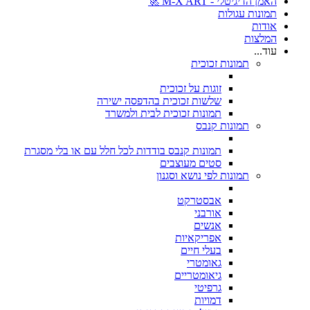
האמן הדיגיטלי - M-X ART 🚀
תמונות עגולות
אודות
המלצות
עוד...
תמונות זכוכית
זוגות על זכוכית
שלשות זכוכית בהדפסה ישירה
תמונות זכוכית לבית ולמשרד
תמונות קנבס
תמונות קנבס בודדות לכל חלל עם או בלי מסגרת
סטים מעוצבים
תמונות לפי נושא וסגנון
אבסטרקט
אורבני
אנשים
אפריקאיות
בעלי חיים
גאומטרי
גיאומטריים
גרפיטי
דמויות