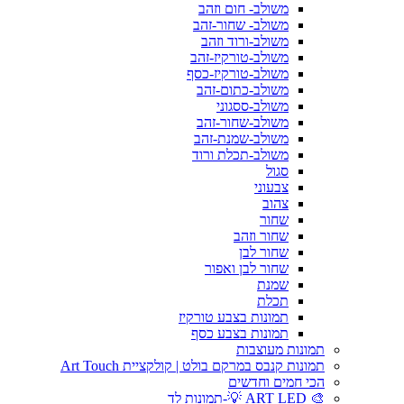
משולב- חום וזהב
משולב- שחור-זהב
משולב-ורוד וזהב
משולב-טורקיז-זהב
משולב-טורקיז-כסף
משולב-כתום-זהב
משולב-ססגוני
משולב-שחור-זהב
משולב-שמנת-זהב
משולב-תכלת ורוד
סגול
צבעוני
צהוב
שחור
שחור וזהב
שחור לבן
שחור לבן ואפור
שמנת
תכלת
תמונות בצבע טורקיז
תמונות בצבע כסף
תמונות מעוצבות
תמונות קנבס במרקם בולט | קולקציית Art Touch
הכי חמים וחדשים
🎨 ART LED 💡-תמונות לד