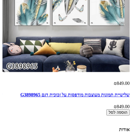
00
₪849.00
שלישיית תמונות מעוצבות מודפסות על זכוכית דגם G3898965
של
00
₪849.00
הוספה לסל
אודות