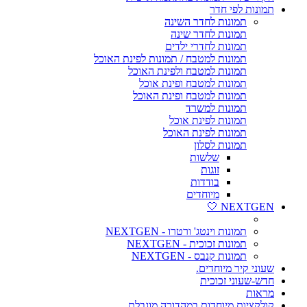
תמונות לפי חדר
תמונות לחדר השינה
תמונות לחדר שינה
תמונות לחדרי ילדים
תמונות למטבח / תמונות לפינת האוכל
תמונות למטבח ולפינת האוכל
תמונות למטבח ופינת אוכל
תמונות למטבח ופינת האוכל
תמונות למשרד
תמונות לפינת אוכל
תמונות לפינת האוכל
תמונות לסלון
שלשות
זוגות
בודדות
מיוחדים
NEXTGEN 🤍
תמונות וינטג' ורטרו - NEXTGEN
תמונות זכוכית - NEXTGEN
תמונות קנבס - NEXTGEN
שעוני קיר מיוחדים.
חדש-שעוני זכוכית
מראות
קולקציות מיוחדות במהדורה מוגבלת