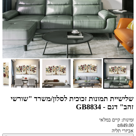
שלישיית תמונות זכוכית לסלון/משרד "שורשי
זהב" דגם - GB8834
זמינות: קיים במלאי
₪849.00
אביזרי תליה