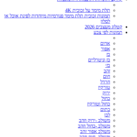
תלת מימד על זכוכית 4K
תמונות זכוכית תלת מימד פנורמיות מיוחדות לפינת אוכל או
לסלון
קטלוג מעצבים 2026
תמונות לפי צבע
אדום
אפור
בז
בז וניטרליים
בז׳
זהב
חום
חרדל
טורקיז
ירוק
כחול
כחול וטורקיז
כתום
לבן
משולב -ירוק וזהב
משולב -כחול וזהב
משולב אפור זהב
משולב- חום וזהב