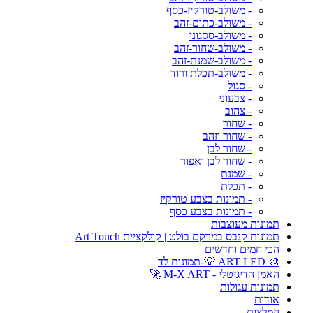
- משולב-טורקיז-כסף
- משולב-כתום-זהב
- משולב-ססגוני
- משולב-שחור-זהב
- משולב-שמנת-זהב
- משולב-תכלת ורוד
- סגול
- צבעוני
- צהוב
- שחור
- שחור וזהב
- שחור לבן
- שחור לבן ואפור
- שמנת
- תכלת
- תמונות בצבע טורקיז
- תמונות בצבע כסף
תמונות מעוצבות
תמונות קנבס במרקם בולט | קולקציית Art Touch
הכי חמים וחדשים
🎨 ART LED 💡-תמונות לד
האמן הדיגיטלי - M-X ART 🚀
תמונות עגולות
אודות
המלצות