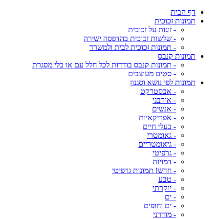
דף הבית
תמונות זכוכית
- זוגות על זכוכית
- שלשות זכוכית בהדפסה ישירה
- תמונות זכוכית לבית ולמשרד
תמונות קנבס
- תמונות קנבס בודדות לכל חלל עם או בלי מסגרת
- סטים מעוצבים
תמונות לפי נושא וסגנון
- אבסטרקט
- אורבני
- אנשים
- אפריקאיות
- בעלי חיים
- גאומטרי
- גיאומטריים
- גרפיטי
- דמויות
- חדש! תמונות גרפיטי
- טבע
- יוקרתי
- ים
- ים וחופים
- מודרני