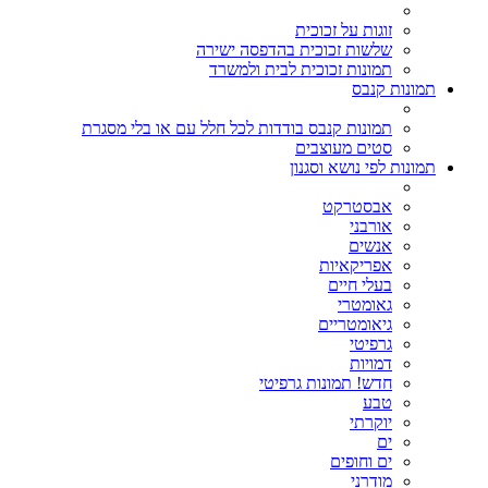
זוגות על זכוכית
שלשות זכוכית בהדפסה ישירה
תמונות זכוכית לבית ולמשרד
תמונות קנבס
תמונות קנבס בודדות לכל חלל עם או בלי מסגרת
סטים מעוצבים
תמונות לפי נושא וסגנון
אבסטרקט
אורבני
אנשים
אפריקאיות
בעלי חיים
גאומטרי
גיאומטריים
גרפיטי
דמויות
חדש! תמונות גרפיטי
טבע
יוקרתי
ים
ים וחופים
מודרני