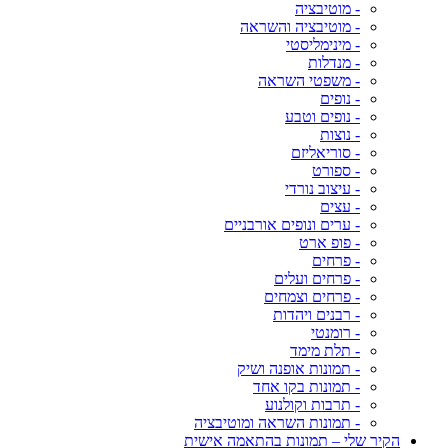
- מוטיבציה
- מוטיבציה והשראה
- מינימליסטי
- מנדלות
- משפטי השראה
- נופים
- נופים וטבע
- נוצות
- סוריאליזם
- ספורט
- עיצוב נורדי
- עצים
- ערים ונופים אורבניים
- פופ ארט
- פרחים
- פרחים ועלים
- פרחים וצמחים
- רבנים ויהדות
- רומנטי
- תלת מימד
- תמונות אופנה ושיק
- תמונות בקו אחד
- תרבות וקולנוע
- תמונות השראה ומוטיבציה
הקיר שלי – תמונות בהתאמה אישית