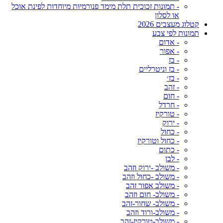
- תמונות זכוכית תלת מימד פנורמיות מיוחדות לפינת אוכל
או לסלון
קטלוג מעצבים 2026
תמונות לפי צבע
- אדום
- אפור
- בז
- בז וניטרליים
- בז׳
- זהב
- חום
- חרדל
- טורקיז
- ירוק
- כחול
- כחול וטורקיז
- כתום
- לבן
- משולב -ירוק וזהב
- משולב -כחול וזהב
- משולב אפור זהב
- משולב- חום וזהב
- משולב- שחור-זהב
- משולב-ורוד וזהב
- משולב-טורקיז-זהב