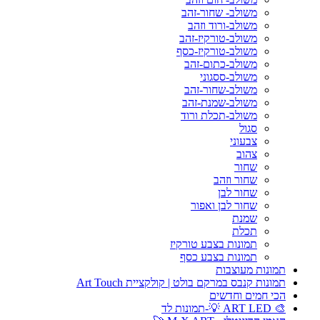
משולב- שחור-זהב
משולב-ורוד וזהב
משולב-טורקיז-זהב
משולב-טורקיז-כסף
משולב-כתום-זהב
משולב-ססגוני
משולב-שחור-זהב
משולב-שמנת-זהב
משולב-תכלת ורוד
סגול
צבעוני
צהוב
שחור
שחור וזהב
שחור לבן
שחור לבן ואפור
שמנת
תכלת
תמונות בצבע טורקיז
תמונות בצבע כסף
תמונות מעוצבות
תמונות קנבס במרקם בולט | קולקציית Art Touch
הכי חמים וחדשים
🎨 ART LED 💡-תמונות לד