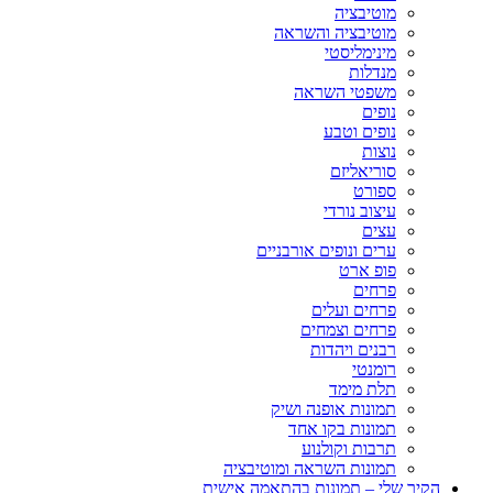
מוטיבציה
מוטיבציה והשראה
מינימליסטי
מנדלות
משפטי השראה
נופים
נופים וטבע
נוצות
סוריאליזם
ספורט
עיצוב נורדי
עצים
ערים ונופים אורבניים
פופ ארט
פרחים
פרחים ועלים
פרחים וצמחים
רבנים ויהדות
רומנטי
תלת מימד
תמונות אופנה ושיק
תמונות בקו אחד
תרבות וקולנוע
תמונות השראה ומוטיבציה
הקיר שלי – תמונות בהתאמה אישית