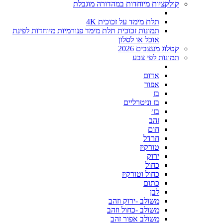
קולקציות מיוחדות במהדורה מוגבלת
תלת מימד על זכוכית 4K
תמונות זכוכית תלת מימד פנורמיות מיוחדות לפינת
אוכל או לסלון
קטלוג מעצבים 2026
תמונות לפי צבע
אדום
אפור
בז
בז וניטרליים
בז׳
זהב
חום
חרדל
טורקיז
ירוק
כחול
כחול וטורקיז
כתום
לבן
משולב -ירוק וזהב
משולב -כחול וזהב
משולב אפור זהב