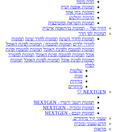
תלת מימד
תמונות אופנה ושיק
תמונות בקו אחד
תרבות וקולנוע
תמונות השראה ומוטיבציה
הקיר שלי – תמונות בהתאמה אישית
תמונות לפי חדר
תמונות לחדר השינה
תמונות לחדר שינה
תמונות
לחדרי ילדים
תמונות למטבח / תמונות לפינת האוכל
תמונות למטבח ולפינת האוכל
תמונות למטבח ופינת
אוכל
תמונות למטבח ופינת האוכל
תמונות למשרד
תמונות לפינת אוכל
תמונות לפינת האוכל
תמונות
לסלון
שלשות
זוגות
בודדות
מיוחדים
NEXTGEN 🤍
תמונות וינטג' ורטרו - NEXTGEN
תמונות זכוכית - NEXTGEN
תמונות קנבס - NEXTGEN
שעוני קיר מיוחדים.
חדש-שעוני זכוכית
מראות