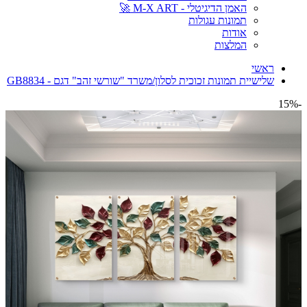
האמן הדיגיטלי - M-X ART 🚀
תמונות עגולות
אודות
המלצות
ראשי
שלישיית תמונות זכוכית לסלון/משרד "שורשי זהב" דגם - GB8834
-15%