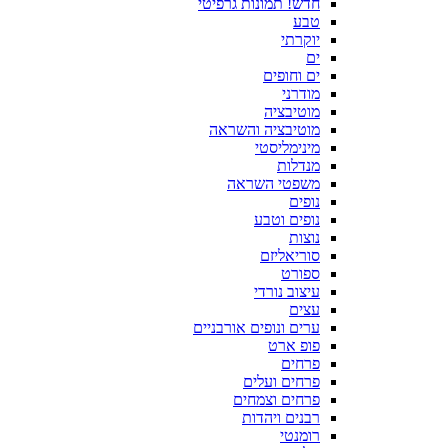
חדש! תמונות גרפיטי
טבע
יוקרתי
ים
ים וחופים
מודרני
מוטיבציה
מוטיבציה והשראה
מינימליסטי
מנדלות
משפטי השראה
נופים
נופים וטבע
נוצות
סוריאליזם
ספורט
עיצוב נורדי
עצים
ערים ונופים אורבניים
פופ ארט
פרחים
פרחים ועלים
פרחים וצמחים
רבנים ויהדות
רומנטי