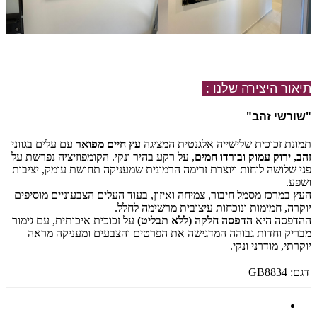
תיאור היצירה שלנו :
"שורשי זהב
"
תמונת זכוכית שלישייה אלגנטית המציגה
עץ חיים מפואר
עם עלים בגווני
זהב, ירוק עמוק ובורדו חמים
, על רקע בהיר ונקי. הקומפוזיציה נפרשת על
פני שלושה לוחות ויוצרת זרימה הרמונית שמעניקה תחושת עומק, יציבות
ושפע.
העץ במרכז מסמל חיבור, צמיחה ואיזון, בעוד העלים הצבעוניים מוסיפים
יוקרה, חמימות ונוכחות עיצובית מרשימה לחלל.
ההדפסה היא
הדפסה חלקה (ללא תבליט)
על זכוכית איכותית, עם גימור
מבריק וחדות גבוהה המדגישה את הפרטים והצבעים ומעניקה מראה
יוקרתי, מודרני ונקי.
דגם:
GB8834