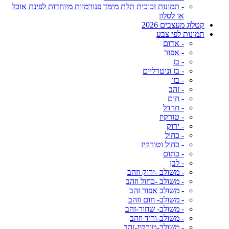
- תמונות זכוכית תלת מימד פנורמיות מיוחדות לפינת אוכל
או לסלון
קטלוג מעצבים 2026
תמונות לפי צבע
- אדום
- אפור
- בז
- בז וניטרליים
- בז׳
- זהב
- חום
- חרדל
- טורקיז
- ירוק
- כחול
- כחול וטורקיז
- כתום
- לבן
- משולב -ירוק וזהב
- משולב -כחול וזהב
- משולב אפור זהב
- משולב- חום וזהב
- משולב- שחור-זהב
- משולב-ורוד וזהב
- משולב-טורקיז-זהב