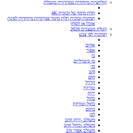
קולקציות מיוחדות במהדורה מוגבלת
תלת מימד על זכוכית 4K
תמונות זכוכית תלת מימד פנורמיות מיוחדות לפינת
אוכל או לסלון
קטלוג מעצבים 2026
תמונות לפי צבע
אדום
אפור
בז
בז וניטרליים
בז׳
זהב
חום
חרדל
טורקיז
ירוק
כחול
כחול וטורקיז
כתום
לבן
משולב -ירוק וזהב
משולב -כחול וזהב
משולב אפור זהב