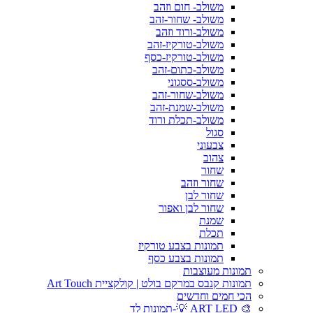
משולב- חום וזהב
משולב- שחור-זהב
משולב-ורוד וזהב
משולב-טורקיז-זהב
משולב-טורקיז-כסף
משולב-כתום-זהב
משולב-ססגוני
משולב-שחור-זהב
משולב-שמנת-זהב
משולב-תכלת ורוד
סגול
צבעוני
צהוב
שחור
שחור וזהב
שחור לבן
שחור לבן ואפור
שמנת
תכלת
תמונות בצבע טורקיז
תמונות בצבע כסף
תמונות מעוצבות
תמונות קנבס במרקם בולט | קולקציית Art Touch
הכי חמים וחדשים
🎨 ART LED 💡-תמונות לד