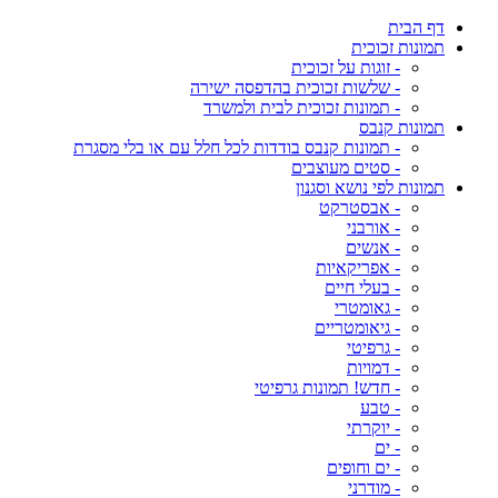
דף הבית
תמונות זכוכית
- זוגות על זכוכית
- שלשות זכוכית בהדפסה ישירה
- תמונות זכוכית לבית ולמשרד
תמונות קנבס
- תמונות קנבס בודדות לכל חלל עם או בלי מסגרת
- סטים מעוצבים
תמונות לפי נושא וסגנון
- אבסטרקט
- אורבני
- אנשים
- אפריקאיות
- בעלי חיים
- גאומטרי
- גיאומטריים
- גרפיטי
- דמויות
- חדש! תמונות גרפיטי
- טבע
- יוקרתי
- ים
- ים וחופים
- מודרני