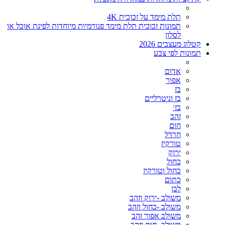
תלת מימד על זכוכית 4K
תמונות זכוכית תלת מימד פנורמיות מיוחדות לפינת אוכל או
לסלון
קטלוג מעצבים 2026
תמונות לפי צבע
אדום
אפור
בז
בז וניטרליים
בז׳
זהב
חום
חרדל
טורקיז
ירוק
כחול
כחול וטורקיז
כתום
לבן
משולב -ירוק וזהב
משולב -כחול וזהב
משולב אפור זהב
משולב- חום וזהב