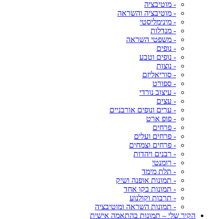
- מוטיבציה
- מוטיבציה והשראה
- מינימליסטי
- מנדלות
- משפטי השראה
- נופים
- נופים וטבע
- נוצות
- סוריאליזם
- ספורט
- עיצוב נורדי
- עצים
- ערים ונופים אורבניים
- פופ ארט
- פרחים
- פרחים ועלים
- פרחים וצמחים
- רבנים ויהדות
- רומנטי
- תלת מימד
- תמונות אופנה ושיק
- תמונות בקו אחד
- תרבות וקולנוע
- תמונות השראה ומוטיבציה
הקיר שלי – תמונות בהתאמה אישית