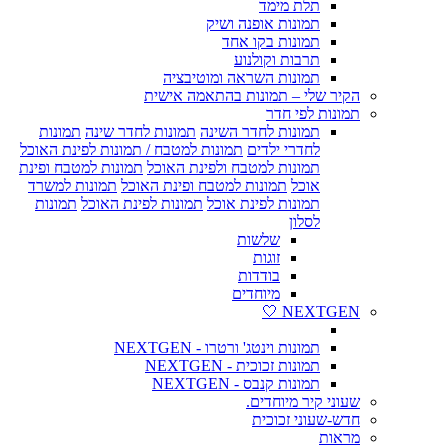
תלת מימד
תמונות אופנה ושיק
תמונות בקו אחד
תרבות וקולנוע
תמונות השראה ומוטיבציה
הקיר שלי – תמונות בהתאמה אישית
תמונות לפי חדר
תמונות לחדר השינה
תמונות לחדר שינה
תמונות
לחדרי ילדים
תמונות למטבח / תמונות לפינת האוכל
תמונות למטבח ולפינת האוכל
תמונות למטבח ופינת
אוכל
תמונות למטבח ופינת האוכל
תמונות למשרד
תמונות לפינת אוכל
תמונות לפינת האוכל
תמונות
לסלון
שלשות
זוגות
בודדות
מיוחדים
NEXTGEN 🤍
תמונות וינטג' ורטרו - NEXTGEN
תמונות זכוכית - NEXTGEN
תמונות קנבס - NEXTGEN
שעוני קיר מיוחדים.
חדש-שעוני זכוכית
מראות