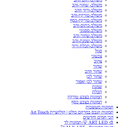
משולב- שחור-זהב
משולב-ורוד וזהב
משולב-טורקיז-זהב
משולב-טורקיז-כסף
משולב-כתום-זהב
משולב-ססגוני
משולב-שחור-זהב
משולב-שמנת-זהב
משולב-תכלת ורוד
סגול
צבעוני
צהוב
שחור
שחור וזהב
שחור לבן
שחור לבן ואפור
שמנת
תכלת
תמונות בצבע טורקיז
תמונות בצבע כסף
תמונות מעוצבות
תמונות קנבס במרקם בולט | קולקציית Art Touch
הכי חמים וחדשים
🎨 ART LED 💡-תמונות לד