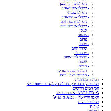
- משולב-טורקיז-כסף
- משולב-כתום-זהב
- משולב-ססגוני
- משולב-שחור-זהב
- משולב-שמנת-זהב
- משולב-תכלת ורוד
- סגול
- צבעוני
- צהוב
- שחור
- שחור וזהב
- שחור לבן
- שחור לבן ואפור
- שמנת
- תכלת
- תמונות בצבע טורקיז
- תמונות בצבע כסף
תמונות מעוצבות
תמונות קנבס במרקם בולט | קולקציית Art Touch
הכי חמים וחדשים
🎨 ART LED 💡-תמונות לד
האמן הדיגיטלי - M-X ART 🚀
תמונות עגולות
אודות
המלצות