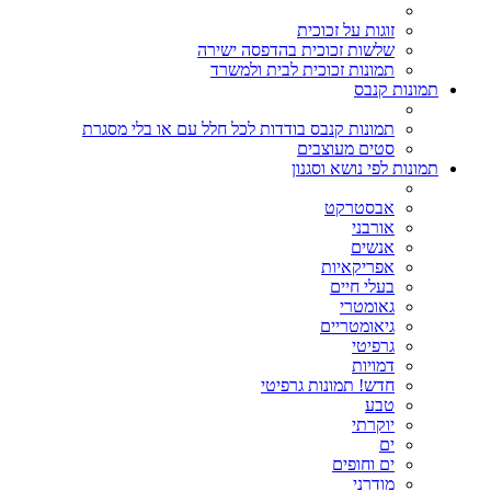
זוגות על זכוכית
שלשות זכוכית בהדפסה ישירה
תמונות זכוכית לבית ולמשרד
תמונות קנבס
תמונות קנבס בודדות לכל חלל עם או בלי מסגרת
סטים מעוצבים
תמונות לפי נושא וסגנון
אבסטרקט
אורבני
אנשים
אפריקאיות
בעלי חיים
גאומטרי
גיאומטריים
גרפיטי
דמויות
חדש! תמונות גרפיטי
טבע
יוקרתי
ים
ים וחופים
מודרני