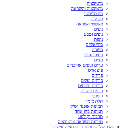
מוטיבציה
מוטיבציה והשראה
מינימליסטי
מנדלות
משפטי השראה
נופים
נופים וטבע
נוצות
סוריאליזם
ספורט
עיצוב נורדי
עצים
ערים ונופים אורבניים
פופ ארט
פרחים
פרחים ועלים
פרחים וצמחים
רבנים ויהדות
רומנטי
תלת מימד
תמונות אופנה ושיק
תמונות בקו אחד
תרבות וקולנוע
תמונות השראה ומוטיבציה
הקיר שלי – תמונות בהתאמה אישית