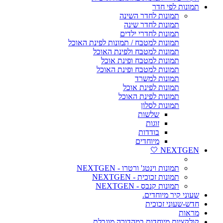
תמונות לפי חדר
תמונות לחדר השינה
תמונות לחדר שינה
תמונות לחדרי ילדים
תמונות למטבח / תמונות לפינת האוכל
תמונות למטבח ולפינת האוכל
תמונות למטבח ופינת אוכל
תמונות למטבח ופינת האוכל
תמונות למשרד
תמונות לפינת אוכל
תמונות לפינת האוכל
תמונות לסלון
שלשות
זוגות
בודדות
מיוחדים
NEXTGEN 🤍
תמונות וינטג' ורטרו - NEXTGEN
תמונות זכוכית - NEXTGEN
תמונות קנבס - NEXTGEN
שעוני קיר מיוחדים.
חדש-שעוני זכוכית
מראות
קולקציות מיוחדות במהדורה מוגבלת