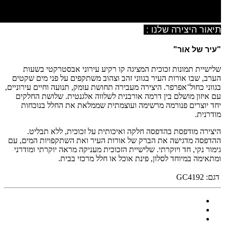
תיאור היצירה שלנו :
"עיר של אור
"
שלישיית תמונות זכוכית המציגה קו רקיע עירוני אבסטרקטי בשעות
הערב, שבו אורות העיר בגווני זהב וצהוב משתקפים על פני מים שקטים
בגווני כחול־אפרפר. היצירה מעבירה תחושת עומק, תנועה וחיים עירוניים,
עם איזון מושלם בין דרמה אורבנית לשלווה אלגנטית. שלושת החלקים
יחד יוצרים פנורמה מרשימה ועוצמתית שממלאת את החלל בנוכחות
מודרנית.
היצירה מודפסת בהדפסה חלקה ואיכותית על זכוכית, ללא תבליט.
ההדפסה מדגישה את הברק של אורות העיר ואת השתקפויות המים, עם
גימור נקי, חד ויוקרתי. שלישיית הזכוכית מעניקה מראה יוקרתי ומודרני
ומתאימה במיוחד לסלון, פינת אוכל או חלל מרכזי בבית.
דגם:
GC4192