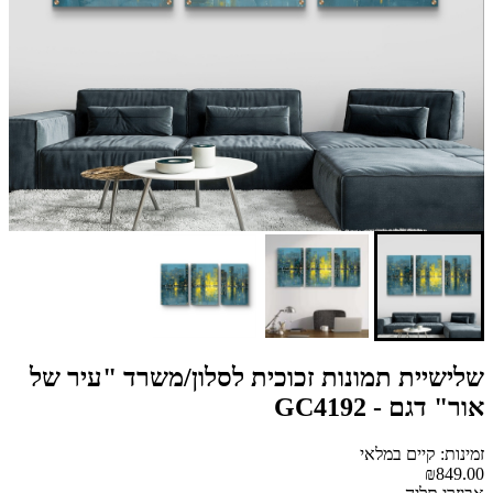
שלישיית תמונות זכוכית לסלון/משרד "עיר של
אור" דגם - GC4192
זמינות: קיים במלאי
₪849.00