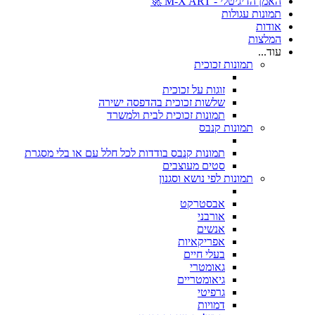
האמן הדיגיטלי - M-X ART 🚀
תמונות עגולות
אודות
המלצות
עוד...
תמונות זכוכית
זוגות על זכוכית
שלשות זכוכית בהדפסה ישירה
תמונות זכוכית לבית ולמשרד
תמונות קנבס
תמונות קנבס בודדות לכל חלל עם או בלי מסגרת
סטים מעוצבים
תמונות לפי נושא וסגנון
אבסטרקט
אורבני
אנשים
אפריקאיות
בעלי חיים
גאומטרי
גיאומטריים
גרפיטי
דמויות