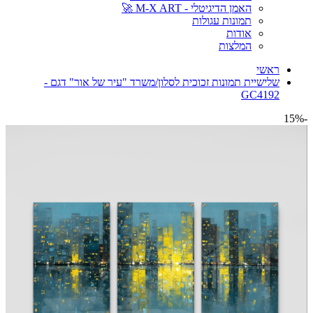
האמן הדיגיטלי - M-X ART 🚀
תמונות עגולות
אודות
המלצות
ראשי
שלישיית תמונות זכוכית לסלון/משרד "עיר של אור" דגם -
GC4192
-15%