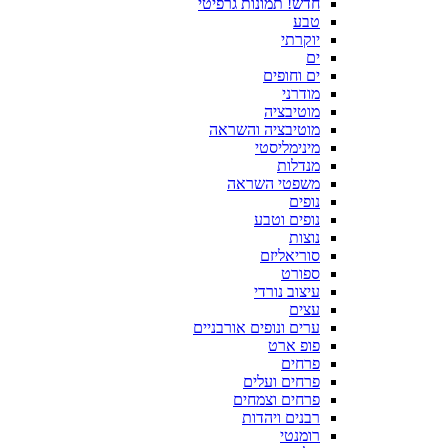
חדש! תמונות גרפיטי
טבע
יוקרתי
ים
ים וחופים
מודרני
מוטיבציה
מוטיבציה והשראה
מינימליסטי
מנדלות
משפטי השראה
נופים
נופים וטבע
נוצות
סוריאליזם
ספורט
עיצוב נורדי
עצים
ערים ונופים אורבניים
פופ ארט
פרחים
פרחים ועלים
פרחים וצמחים
רבנים ויהדות
רומנטי