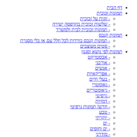
דף הבית
תמונות זכוכית
- זוגות על זכוכית
- שלשות זכוכית בהדפסה ישירה
- תמונות זכוכית לבית ולמשרד
תמונות קנבס
- תמונות קנבס בודדות לכל חלל עם או בלי מסגרת
- סטים מעוצבים
תמונות לפי נושא וסגנון
- אבסטרקט
- אורבני
- אנשים
- אפריקאיות
- בעלי חיים
- גאומטרי
- גיאומטריים
- גרפיטי
- דמויות
- חדש! תמונות גרפיטי
- טבע
- יוקרתי
- ים
- ים וחופים
- מודרני