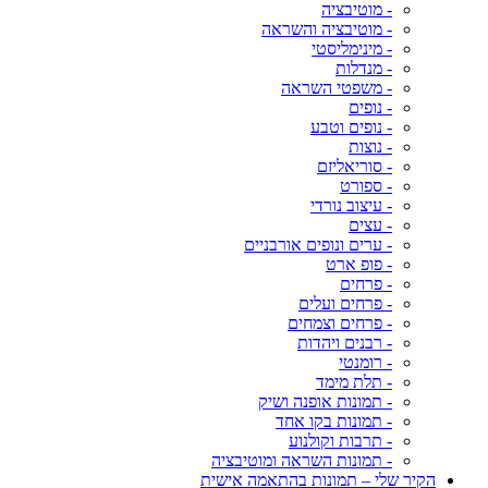
- מוטיבציה
- מוטיבציה והשראה
- מינימליסטי
- מנדלות
- משפטי השראה
- נופים
- נופים וטבע
- נוצות
- סוריאליזם
- ספורט
- עיצוב נורדי
- עצים
- ערים ונופים אורבניים
- פופ ארט
- פרחים
- פרחים ועלים
- פרחים וצמחים
- רבנים ויהדות
- רומנטי
- תלת מימד
- תמונות אופנה ושיק
- תמונות בקו אחד
- תרבות וקולנוע
- תמונות השראה ומוטיבציה
הקיר שלי – תמונות בהתאמה אישית