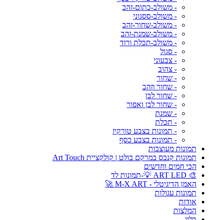
- משולב-כתום-זהב
- משולב-ססגוני
- משולב-שחור-זהב
- משולב-שמנת-זהב
- משולב-תכלת ורוד
- סגול
- צבעוני
- צהוב
- שחור
- שחור וזהב
- שחור לבן
- שחור לבן ואפור
- שמנת
- תכלת
- תמונות בצבע טורקיז
- תמונות בצבע כסף
תמונות מעוצבות
תמונות קנבס במרקם בולט | קולקציית Art Touch
הכי חמים וחדשים
🎨 ART LED 💡-תמונות לד
האמן הדיגיטלי - M-X ART 🚀
תמונות עגולות
אודות
המלצות
בלוג