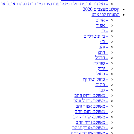
- תמונות זכוכית תלת מימד פנורמיות מיוחדות לפינת אוכל או ל
קטלוג מעצבים 2026
תמונות לפי צבע
- אדום
- אפור
- בז
- בז וניטרליים
- בז׳
- זהב
- חום
- חרדל
- טורקיז
- ירוק
- כחול
- כחול וטורקיז
- כתום
- לבן
- משולב -ירוק וזהב
- משולב -כחול וזהב
- משולב אפור זהב
- משולב- חום וזהב
- משולב- שחור-זהב
- משולב-ורוד וזהב
- משולב-טורקיז-זהב
- משולב-טורקיז-כסף