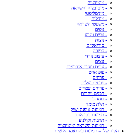
- מוטיבציה
- מוטיבציה והשראה
- מינימליסטי
- מנדלות
- משפטי השראה
- נופים
- נופים וטבע
- נוצות
- סוריאליזם
- ספורט
- עיצוב נורדי
- עצים
- ערים ונופים אורבניים
- פופ ארט
- פרחים
- פרחים ועלים
- פרחים וצמחים
- רבנים ויהדות
- רומנטי
- תלת מימד
- תמונות אופנה ושיק
- תמונות בקו אחד
- תרבות וקולנוע
- תמונות השראה ומוטיבציה
הקיר שלי – תמונות בהתאמה אישית