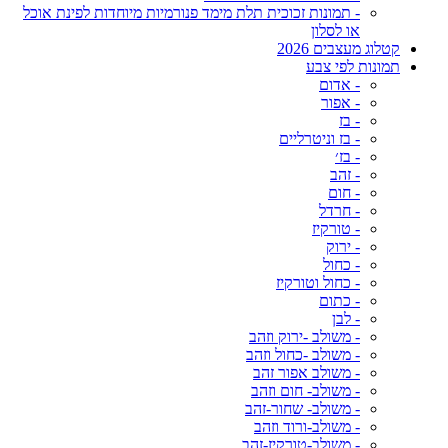
- תמונות זכוכית תלת מימד פנורמיות מיוחדות לפינת אוכל
או לסלון
קטלוג מעצבים 2026
תמונות לפי צבע
- אדום
- אפור
- בז
- בז וניטרליים
- בז׳
- זהב
- חום
- חרדל
- טורקיז
- ירוק
- כחול
- כחול וטורקיז
- כתום
- לבן
- משולב -ירוק וזהב
- משולב -כחול וזהב
- משולב אפור זהב
- משולב- חום וזהב
- משולב- שחור-זהב
- משולב-ורוד וזהב
- משולב-טורקיז-זהב