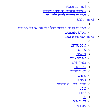
זוגות על זכוכית
שלשות זכוכית בהדפסה ישירה
תמונות זכוכית לבית ולמשרד
תמונות קנבס
תמונות קנבס בודדות לכל חלל עם או בלי מסגרת
סטים מעוצבים
תמונות לפי נושא וסגנון
אבסטרקט
אורבני
אנשים
אפריקאיות
בעלי חיים
גאומטרי
גיאומטריים
גרפיטי
דמויות
חדש! תמונות גרפיטי
טבע
יוקרתי
ים
ים וחופים
מודרני