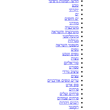
חדש! תמונות גרפיטי
טבע
יוקרתי
ים
ים וחופים
מודרני
מוטיבציה
מוטיבציה והשראה
מינימליסטי
מנדלות
משפטי השראה
נופים
נופים וטבע
נוצות
סוריאליזם
ספורט
עיצוב נורדי
עצים
ערים ונופים אורבניים
פופ ארט
פרחים
פרחים ועלים
פרחים וצמחים
רבנים ויהדות
רומנטי