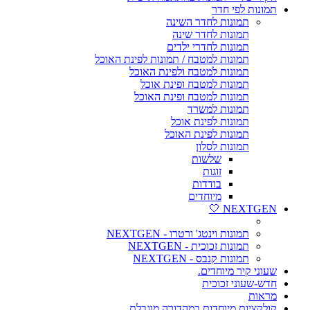
תמונות לפי חדר
תמונות לחדר השינה
תמונות לחדר שינה
תמונות לחדרי ילדים
תמונות למטבח / תמונות לפינת האוכל
תמונות למטבח ולפינת האוכל
תמונות למטבח ופינת אוכל
תמונות למטבח ופינת האוכל
תמונות למשרד
תמונות לפינת אוכל
תמונות לפינת האוכל
תמונות לסלון
שלשות
זוגות
בודדות
מיוחדים
NEXTGEN 🤍
תמונות וינטג' ורטרו - NEXTGEN
תמונות זכוכית - NEXTGEN
תמונות קנבס - NEXTGEN
שעוני קיר מיוחדים.
חדש-שעוני זכוכית
מראות
קולקציות מיוחדות במהדורה מוגבלת