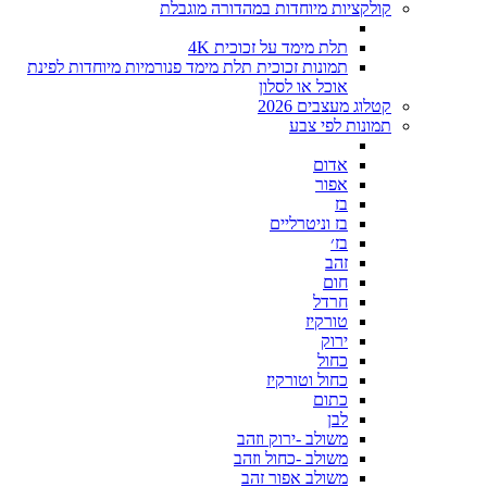
קולקציות מיוחדות במהדורה מוגבלת
תלת מימד על זכוכית 4K
תמונות זכוכית תלת מימד פנורמיות מיוחדות לפינת
אוכל או לסלון
קטלוג מעצבים 2026
תמונות לפי צבע
אדום
אפור
בז
בז וניטרליים
בז׳
זהב
חום
חרדל
טורקיז
ירוק
כחול
כחול וטורקיז
כתום
לבן
משולב -ירוק וזהב
משולב -כחול וזהב
משולב אפור זהב