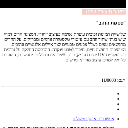
תיאור היצירה שלנו :
"פסגות הזהב
"
שלישיית תמונות זכוכית עוצרת נשימה בעיצוב ייחודי, המציגה הרים דמויי
שיש בגווני שחור וזהב עם עיטורי טקסטורה זורמים ומבריקים. על ההרים
מתנשאים עצים בשלל צבעים טבעיים לצד איילים אלגנטיים וזהובים,
המוסיפים תחושת חיים, חיבור לטבע ויוקרה. ההדפסה החלקה על זכוכית
בטכנולוגיית UV יוצרת עומק, ברק עשיר ואיכות בלתי מתפשרת, ההופכת
כל חלל למרכז עיצוב מודרני ומרשים.
דגם:
HJ8003
אפשרויות איסוף ומשלוח