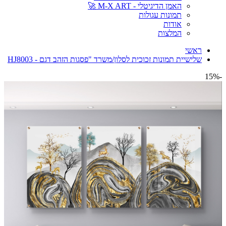
האמן הדיגיטלי - M-X ART 🚀
תמונות עגולות
אודות
המלצות
ראשי
שלישיית תמונות זכוכית לסלון/משרד "פסגות הזהב דגם - HJ8003
-15%