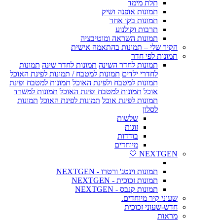
תלת מימד
תמונות אופנה ושיק
תמונות בקו אחד
תרבות וקולנוע
תמונות השראה ומוטיבציה
הקיר שלי – תמונות בהתאמה אישית
תמונות לפי חדר
תמונות לחדר השינה
תמונות לחדר שינה
תמונות
לחדרי ילדים
תמונות למטבח / תמונות לפינת האוכל
תמונות למטבח ולפינת האוכל
תמונות למטבח ופינת
אוכל
תמונות למטבח ופינת האוכל
תמונות למשרד
תמונות לפינת אוכל
תמונות לפינת האוכל
תמונות
לסלון
שלשות
זוגות
בודדות
מיוחדים
NEXTGEN 🤍
תמונות וינטג' ורטרו - NEXTGEN
תמונות זכוכית - NEXTGEN
תמונות קנבס - NEXTGEN
שעוני קיר מיוחדים.
חדש-שעוני זכוכית
מראות