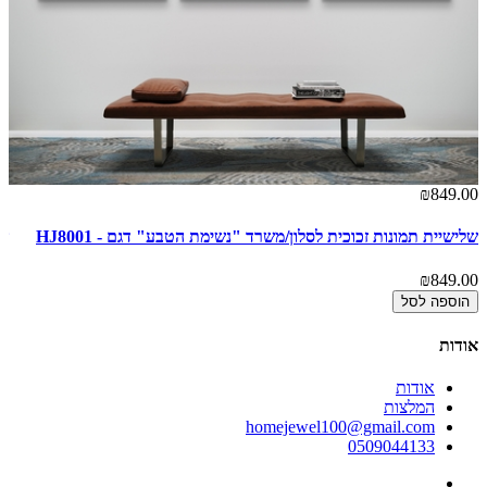
00
₪849.00
שלישיית תמונות זכוכית לסלון/משרד "נשימת הטבע" דגם - HJ8001
של
00
₪849.00
הוספה לסל
אודות
אודות
המלצות
homejewel100@gmail.com
0509044133