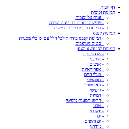
דף הבית
תמונות זכוכית
- זוגות על זכוכית
- שלשות זכוכית בהדפסה ישירה
- תמונות זכוכית לבית ולמשרד
תמונות קנבס
- תמונות קנבס בודדות לכל חלל עם או בלי מסגרת
- סטים מעוצבים
תמונות לפי נושא וסגנון
- אבסטרקט
- אורבני
- אנשים
- אפריקאיות
- בעלי חיים
- גאומטרי
- גיאומטריים
- גרפיטי
- דמויות
- חדש! תמונות גרפיטי
- טבע
- יוקרתי
- ים
- ים וחופים
- מודרני