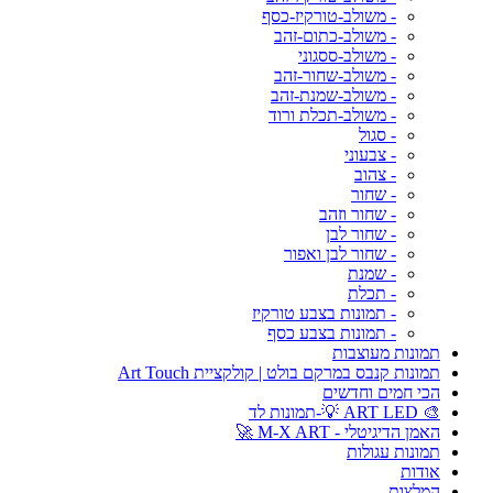
- משולב-טורקיז-כסף
- משולב-כתום-זהב
- משולב-ססגוני
- משולב-שחור-זהב
- משולב-שמנת-זהב
- משולב-תכלת ורוד
- סגול
- צבעוני
- צהוב
- שחור
- שחור וזהב
- שחור לבן
- שחור לבן ואפור
- שמנת
- תכלת
- תמונות בצבע טורקיז
- תמונות בצבע כסף
תמונות מעוצבות
תמונות קנבס במרקם בולט | קולקציית Art Touch
הכי חמים וחדשים
🎨 ART LED 💡-תמונות לד
האמן הדיגיטלי - M-X ART 🚀
תמונות עגולות
אודות
המלצות