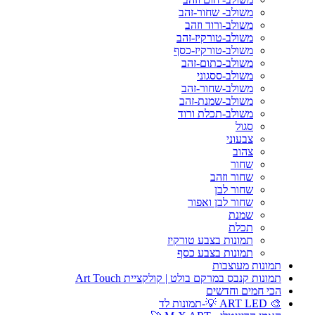
משולב- שחור-זהב
משולב-ורוד וזהב
משולב-טורקיז-זהב
משולב-טורקיז-כסף
משולב-כתום-זהב
משולב-ססגוני
משולב-שחור-זהב
משולב-שמנת-זהב
משולב-תכלת ורוד
סגול
צבעוני
צהוב
שחור
שחור וזהב
שחור לבן
שחור לבן ואפור
שמנת
תכלת
תמונות בצבע טורקיז
תמונות בצבע כסף
תמונות מעוצבות
תמונות קנבס במרקם בולט | קולקציית Art Touch
הכי חמים וחדשים
🎨 ART LED 💡-תמונות לד