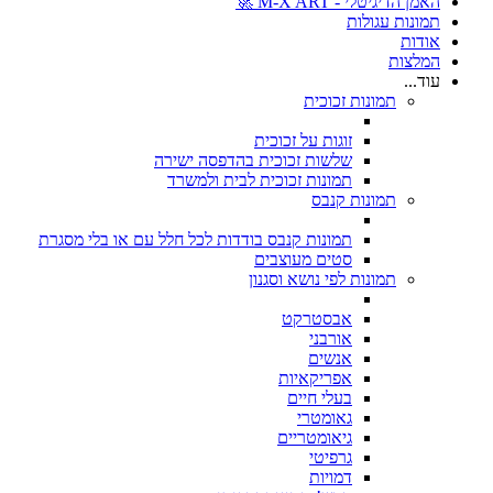
האמן הדיגיטלי - M-X ART 🚀
תמונות עגולות
אודות
המלצות
עוד...
תמונות זכוכית
זוגות על זכוכית
שלשות זכוכית בהדפסה ישירה
תמונות זכוכית לבית ולמשרד
תמונות קנבס
תמונות קנבס בודדות לכל חלל עם או בלי מסגרת
סטים מעוצבים
תמונות לפי נושא וסגנון
אבסטרקט
אורבני
אנשים
אפריקאיות
בעלי חיים
גאומטרי
גיאומטריים
גרפיטי
דמויות