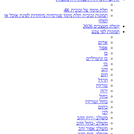
תלת מימד על זכוכית 4K
תמונות זכוכית תלת מימד פנורמיות מיוחדות לפינת אוכל או
לסלון
קטלוג מעצבים 2026
תמונות לפי צבע
אדום
אפור
בז
בז וניטרליים
בז׳
זהב
חום
חרדל
טורקיז
ירוק
כחול
כחול וטורקיז
כתום
לבן
משולב -ירוק וזהב
משולב -כחול וזהב
משולב אפור זהב
משולב- חום וזהב