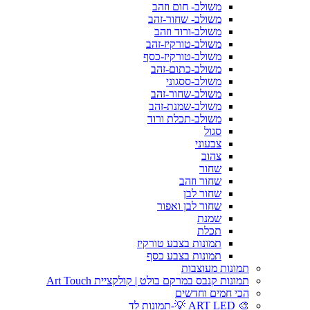
משולב- חום וזהב
משולב- שחור-זהב
משולב-ורוד וזהב
משולב-טורקיז-זהב
משולב-טורקיז-כסף
משולב-כתום-זהב
משולב-ססגוני
משולב-שחור-זהב
משולב-שמנת-זהב
משולב-תכלת ורוד
סגול
צבעוני
צהוב
שחור
שחור וזהב
שחור לבן
שחור לבן ואפור
שמנת
תכלת
תמונות בצבע טורקיז
תמונות בצבע כסף
תמונות מעוצבות
תמונות קנבס במרקם בולט | קולקציית Art Touch
הכי חמים וחדשים
🎨 ART LED 💡-תמונות לד