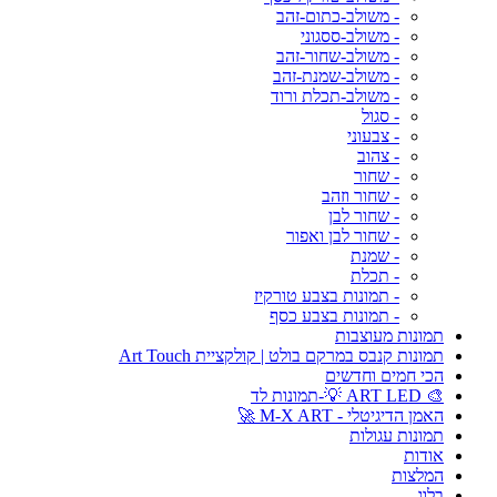
- משולב-כתום-זהב
- משולב-ססגוני
- משולב-שחור-זהב
- משולב-שמנת-זהב
- משולב-תכלת ורוד
- סגול
- צבעוני
- צהוב
- שחור
- שחור וזהב
- שחור לבן
- שחור לבן ואפור
- שמנת
- תכלת
- תמונות בצבע טורקיז
- תמונות בצבע כסף
תמונות מעוצבות
תמונות קנבס במרקם בולט | קולקציית Art Touch
הכי חמים וחדשים
🎨 ART LED 💡-תמונות לד
האמן הדיגיטלי - M-X ART 🚀
תמונות עגולות
אודות
המלצות
בלוג