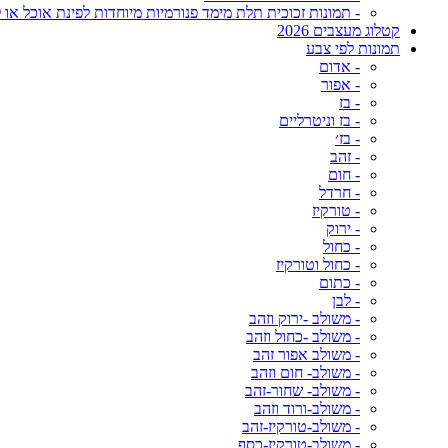
- תמונות זכוכית תלת מימד פנורמיות מיוחדות לפינת אוכל או ל
קטלוג מעצבים 2026
תמונות לפי צבע
- אדום
- אפור
- בז
- בז וניטרליים
- בז׳
- זהב
- חום
- חרדל
- טורקיז
- ירוק
- כחול
- כחול וטורקיז
- כתום
- לבן
- משולב -ירוק וזהב
- משולב -כחול וזהב
- משולב אפור זהב
- משולב- חום וזהב
- משולב- שחור-זהב
- משולב-ורוד וזהב
- משולב-טורקיז-זהב
- משולב-טורקיז-כסף