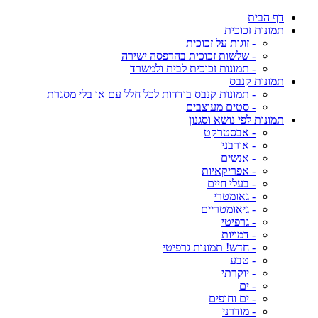
דף הבית
תמונות זכוכית
- זוגות על זכוכית
- שלשות זכוכית בהדפסה ישירה
- תמונות זכוכית לבית ולמשרד
תמונות קנבס
- תמונות קנבס בודדות לכל חלל עם או בלי מסגרת
- סטים מעוצבים
תמונות לפי נושא וסגנון
- אבסטרקט
- אורבני
- אנשים
- אפריקאיות
- בעלי חיים
- גאומטרי
- גיאומטריים
- גרפיטי
- דמויות
- חדש! תמונות גרפיטי
- טבע
- יוקרתי
- ים
- ים וחופים
- מודרני