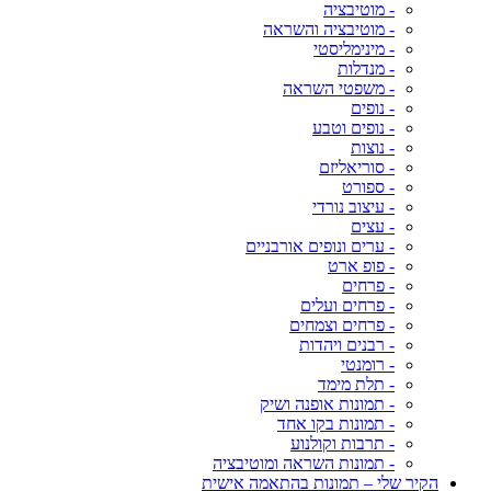
- מוטיבציה
- מוטיבציה והשראה
- מינימליסטי
- מנדלות
- משפטי השראה
- נופים
- נופים וטבע
- נוצות
- סוריאליזם
- ספורט
- עיצוב נורדי
- עצים
- ערים ונופים אורבניים
- פופ ארט
- פרחים
- פרחים ועלים
- פרחים וצמחים
- רבנים ויהדות
- רומנטי
- תלת מימד
- תמונות אופנה ושיק
- תמונות בקו אחד
- תרבות וקולנוע
- תמונות השראה ומוטיבציה
הקיר שלי – תמונות בהתאמה אישית