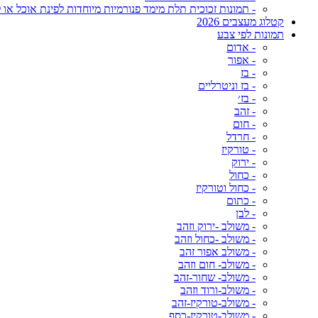
- תמונות זכוכית תלת מימד פנורמיות מיוחדות לפינת אוכל או ל
קטלוג מעצבים 2026
תמונות לפי צבע
- אדום
- אפור
- בז
- בז וניטרליים
- בז׳
- זהב
- חום
- חרדל
- טורקיז
- ירוק
- כחול
- כחול וטורקיז
- כתום
- לבן
- משולב -ירוק וזהב
- משולב -כחול וזהב
- משולב אפור זהב
- משולב- חום וזהב
- משולב- שחור-זהב
- משולב-ורוד וזהב
- משולב-טורקיז-זהב
- משולב-טורקיז-כסף