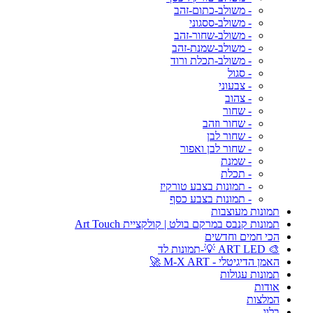
- משולב-כתום-זהב
- משולב-ססגוני
- משולב-שחור-זהב
- משולב-שמנת-זהב
- משולב-תכלת ורוד
- סגול
- צבעוני
- צהוב
- שחור
- שחור וזהב
- שחור לבן
- שחור לבן ואפור
- שמנת
- תכלת
- תמונות בצבע טורקיז
- תמונות בצבע כסף
תמונות מעוצבות
תמונות קנבס במרקם בולט | קולקציית Art Touch
הכי חמים וחדשים
🎨 ART LED 💡-תמונות לד
האמן הדיגיטלי - M-X ART 🚀
תמונות עגולות
אודות
המלצות
בלוג