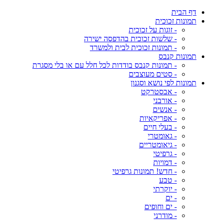
דף הבית
תמונות זכוכית
- זוגות על זכוכית
- שלשות זכוכית בהדפסה ישירה
- תמונות זכוכית לבית ולמשרד
תמונות קנבס
- תמונות קנבס בודדות לכל חלל עם או בלי מסגרת
- סטים מעוצבים
תמונות לפי נושא וסגנון
- אבסטרקט
- אורבני
- אנשים
- אפריקאיות
- בעלי חיים
- גאומטרי
- גיאומטריים
- גרפיטי
- דמויות
- חדש! תמונות גרפיטי
- טבע
- יוקרתי
- ים
- ים וחופים
- מודרני