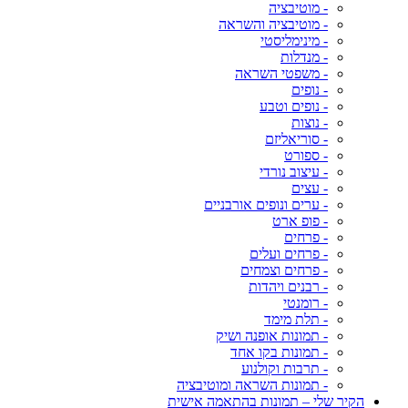
- מוטיבציה
- מוטיבציה והשראה
- מינימליסטי
- מנדלות
- משפטי השראה
- נופים
- נופים וטבע
- נוצות
- סוריאליזם
- ספורט
- עיצוב נורדי
- עצים
- ערים ונופים אורבניים
- פופ ארט
- פרחים
- פרחים ועלים
- פרחים וצמחים
- רבנים ויהדות
- רומנטי
- תלת מימד
- תמונות אופנה ושיק
- תמונות בקו אחד
- תרבות וקולנוע
- תמונות השראה ומוטיבציה
הקיר שלי – תמונות בהתאמה אישית