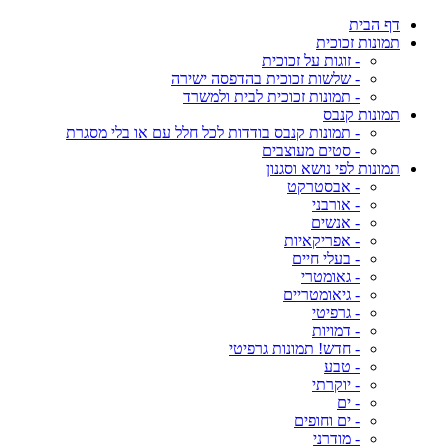
דף הבית
תמונות זכוכית
- זוגות על זכוכית
- שלשות זכוכית בהדפסה ישירה
- תמונות זכוכית לבית ולמשרד
תמונות קנבס
- תמונות קנבס בודדות לכל חלל עם או בלי מסגרת
- סטים מעוצבים
תמונות לפי נושא וסגנון
- אבסטרקט
- אורבני
- אנשים
- אפריקאיות
- בעלי חיים
- גאומטרי
- גיאומטריים
- גרפיטי
- דמויות
- חדש! תמונות גרפיטי
- טבע
- יוקרתי
- ים
- ים וחופים
- מודרני