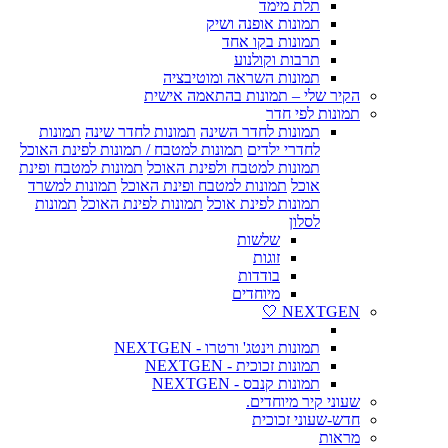
תלת מימד
תמונות אופנה ושיק
תמונות בקו אחד
תרבות וקולנוע
תמונות השראה ומוטיבציה
הקיר שלי – תמונות בהתאמה אישית
תמונות לפי חדר
תמונות לחדר השינה
תמונות לחדר שינה
תמונות
לחדרי ילדים
תמונות למטבח / תמונות לפינת האוכל
תמונות למטבח ולפינת האוכל
תמונות למטבח ופינת
אוכל
תמונות למטבח ופינת האוכל
תמונות למשרד
תמונות לפינת אוכל
תמונות לפינת האוכל
תמונות
לסלון
שלשות
זוגות
בודדות
מיוחדים
NEXTGEN 🤍
תמונות וינטג' ורטרו - NEXTGEN
תמונות זכוכית - NEXTGEN
תמונות קנבס - NEXTGEN
שעוני קיר מיוחדים.
חדש-שעוני זכוכית
מראות