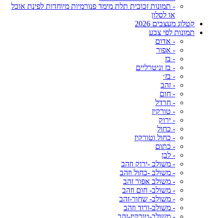
- תמונות זכוכית תלת מימד פנורמיות מיוחדות לפינת אוכל
או לסלון
קטלוג מעצבים 2026
תמונות לפי צבע
- אדום
- אפור
- בז
- בז וניטרליים
- בז׳
- זהב
- חום
- חרדל
- טורקיז
- ירוק
- כחול
- כחול וטורקיז
- כתום
- לבן
- משולב -ירוק וזהב
- משולב -כחול וזהב
- משולב אפור זהב
- משולב- חום וזהב
- משולב- שחור-זהב
- משולב-ורוד וזהב
- משולב-טורקיז-זהב