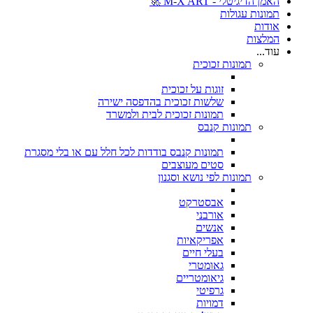
האמן הדיגיטלי - M-X ART 🚀
תמונות עגולות
אודות
המלצות
עוד...
תמונות זכוכית
זוגות על זכוכית
שלשות זכוכית בהדפסה ישירה
תמונות זכוכית לבית ולמשרד
תמונות קנבס
תמונות קנבס בודדות לכל חלל עם או בלי מסגרת
סטים מעוצבים
תמונות לפי נושא וסגנון
אבסטרקט
אורבני
אנשים
אפריקאיות
בעלי חיים
גאומטרי
גיאומטריים
גרפיטי
דמויות