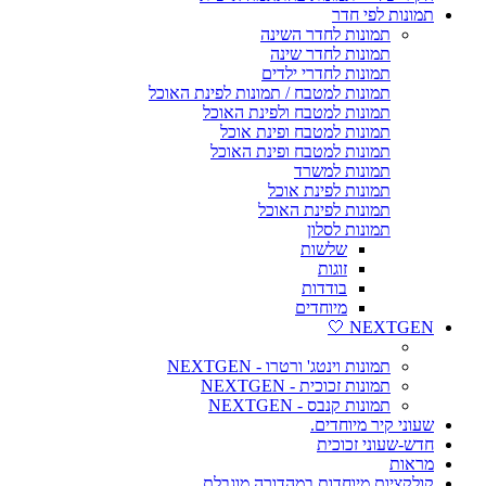
תמונות לפי חדר
תמונות לחדר השינה
תמונות לחדר שינה
תמונות לחדרי ילדים
תמונות למטבח / תמונות לפינת האוכל
תמונות למטבח ולפינת האוכל
תמונות למטבח ופינת אוכל
תמונות למטבח ופינת האוכל
תמונות למשרד
תמונות לפינת אוכל
תמונות לפינת האוכל
תמונות לסלון
שלשות
זוגות
בודדות
מיוחדים
NEXTGEN 🤍
תמונות וינטג' ורטרו - NEXTGEN
תמונות זכוכית - NEXTGEN
תמונות קנבס - NEXTGEN
שעוני קיר מיוחדים.
חדש-שעוני זכוכית
מראות
קולקציות מיוחדות במהדורה מוגבלת