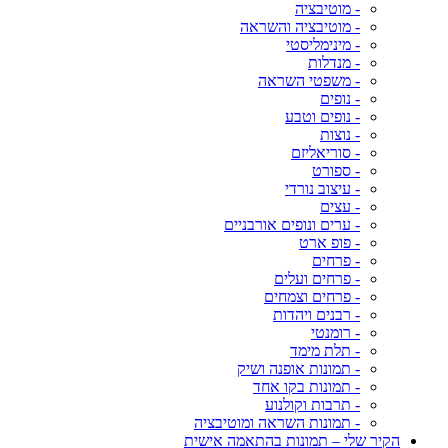
- מוטיבציה
- מוטיבציה והשראה
- מינימליסטי
- מנדלות
- משפטי השראה
- נופים
- נופים וטבע
- נוצות
- סוריאליזם
- ספורט
- עיצוב נורדי
- עצים
- ערים ונופים אורבניים
- פופ ארט
- פרחים
- פרחים ועלים
- פרחים וצמחים
- רבנים ויהדות
- רומנטי
- תלת מימד
- תמונות אופנה ושיק
- תמונות בקו אחד
- תרבות וקולנוע
- תמונות השראה ומוטיבציה
הקיר שלי – תמונות בהתאמה אישית