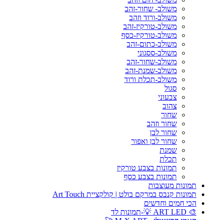
משולב- שחור-זהב
משולב-ורוד וזהב
משולב-טורקיז-זהב
משולב-טורקיז-כסף
משולב-כתום-זהב
משולב-ססגוני
משולב-שחור-זהב
משולב-שמנת-זהב
משולב-תכלת ורוד
סגול
צבעוני
צהוב
שחור
שחור וזהב
שחור לבן
שחור לבן ואפור
שמנת
תכלת
תמונות בצבע טורקיז
תמונות בצבע כסף
תמונות מעוצבות
תמונות קנבס במרקם בולט | קולקציית Art Touch
הכי חמים וחדשים
🎨 ART LED 💡-תמונות לד