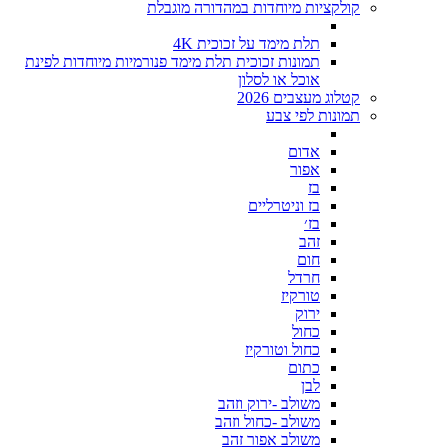
קולקציות מיוחדות במהדורה מוגבלת
תלת מימד על זכוכית 4K
תמונות זכוכית תלת מימד פנורמיות מיוחדות לפינת
אוכל או לסלון
קטלוג מעצבים 2026
תמונות לפי צבע
אדום
אפור
בז
בז וניטרליים
בז׳
זהב
חום
חרדל
טורקיז
ירוק
כחול
כחול וטורקיז
כתום
לבן
משולב -ירוק וזהב
משולב -כחול וזהב
משולב אפור זהב