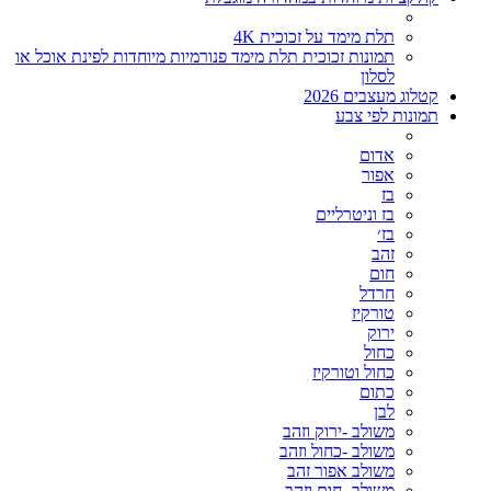
תלת מימד על זכוכית 4K
תמונות זכוכית תלת מימד פנורמיות מיוחדות לפינת אוכל או
לסלון
קטלוג מעצבים 2026
תמונות לפי צבע
אדום
אפור
בז
בז וניטרליים
בז׳
זהב
חום
חרדל
טורקיז
ירוק
כחול
כחול וטורקיז
כתום
לבן
משולב -ירוק וזהב
משולב -כחול וזהב
משולב אפור זהב
משולב- חום וזהב