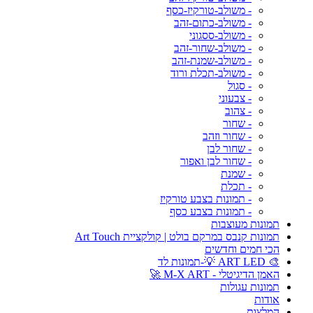
- משולב-טורקיז-כסף
- משולב-כתום-זהב
- משולב-ססגוני
- משולב-שחור-זהב
- משולב-שמנת-זהב
- משולב-תכלת ורוד
- סגול
- צבעוני
- צהוב
- שחור
- שחור וזהב
- שחור לבן
- שחור לבן ואפור
- שמנת
- תכלת
- תמונות בצבע טורקיז
- תמונות בצבע כסף
תמונות מעוצבות
תמונות קנבס במרקם בולט | קולקציית Art Touch
הכי חמים וחדשים
🎨 ART LED 💡-תמונות לד
האמן הדיגיטלי - M-X ART 🚀
תמונות עגולות
אודות
המלצות