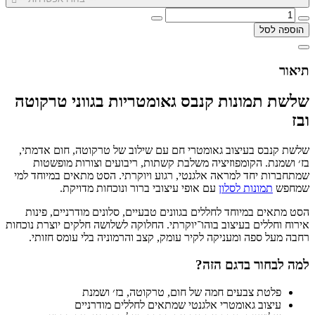
הוספה לסל
תיאור
שלשת תמונות קנבס גאומטריות בגווני טרקוטה
ובז
שלשת קנבס בעיצוב גאומטרי חם עם שילוב של טרקוטה, חום אדמתי,
בז׳ ושמנת. הקומפוזיציה משלבת קשתות, ריבועים וצורות מופשטות
שמתחברות יחד למראה אלגנטי, רגוע ויוקרתי. הסט מתאים במיוחד למי
שמחפש
תמונות לסלון
עם אופי עיצובי ברור ונוכחות מדויקת.
הסט מתאים במיוחד לחללים בגוונים טבעיים, סלונים מודרניים, פינות
אירוח וחללים בעיצוב בוהו־יוקרתי. החלוקה לשלושה חלקים יוצרת נוכחות
רחבה מעל ספה ומעניקה לקיר עומק, קצב והרמוניה בלי עומס חזותי.
למה לבחור בדגם הזה?
פלטת צבעים חמה של חום, טרקוטה, בז׳ ושמנת
עיצוב גאומטרי אלגנטי שמתאים לחללים מודרניים