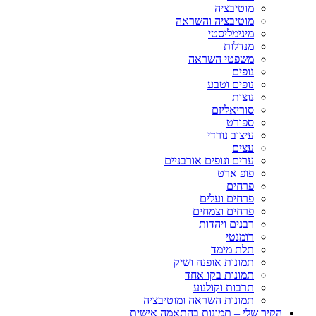
מוטיבציה
מוטיבציה והשראה
מינימליסטי
מנדלות
משפטי השראה
נופים
נופים וטבע
נוצות
סוריאליזם
ספורט
עיצוב נורדי
עצים
ערים ונופים אורבניים
פופ ארט
פרחים
פרחים ועלים
פרחים וצמחים
רבנים ויהדות
רומנטי
תלת מימד
תמונות אופנה ושיק
תמונות בקו אחד
תרבות וקולנוע
תמונות השראה ומוטיבציה
הקיר שלי – תמונות בהתאמה אישית