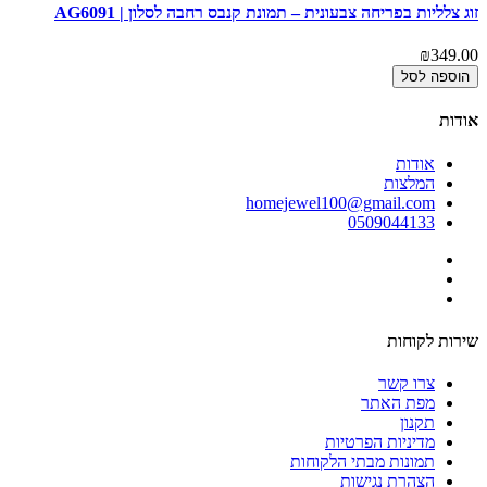
זוג צלליות בפריחה צבעונית – תמונת קנבס רחבה לסלון | AG6091
פס
00
₪349.00
הוספה לסל
אודות
אודות
המלצות
homejewel100@gmail.com
0509044133
שירות לקוחות
צרו קשר
מפת האתר
תקנון
מדיניות הפרטיות
תמונות מבתי הלקוחות
הצהרת נגישות