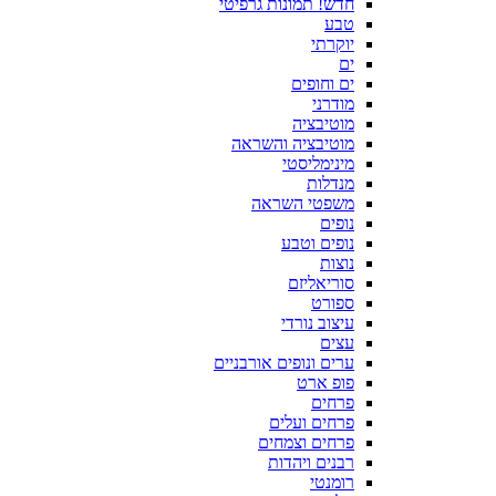
חדש! תמונות גרפיטי
טבע
יוקרתי
ים
ים וחופים
מודרני
מוטיבציה
מוטיבציה והשראה
מינימליסטי
מנדלות
משפטי השראה
נופים
נופים וטבע
נוצות
סוריאליזם
ספורט
עיצוב נורדי
עצים
ערים ונופים אורבניים
פופ ארט
פרחים
פרחים ועלים
פרחים וצמחים
רבנים ויהדות
רומנטי