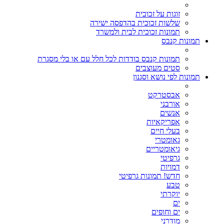
זוגות על זכוכית
שלשות זכוכית בהדפסה ישירה
תמונות זכוכית לבית ולמשרד
תמונות קנבס
תמונות קנבס בודדות לכל חלל עם או בלי מסגרת
סטים מעוצבים
תמונות לפי נושא וסגנון
אבסטרקט
אורבני
אנשים
אפריקאיות
בעלי חיים
גאומטרי
גיאומטריים
גרפיטי
דמויות
חדש! תמונות גרפיטי
טבע
יוקרתי
ים
ים וחופים
מודרני