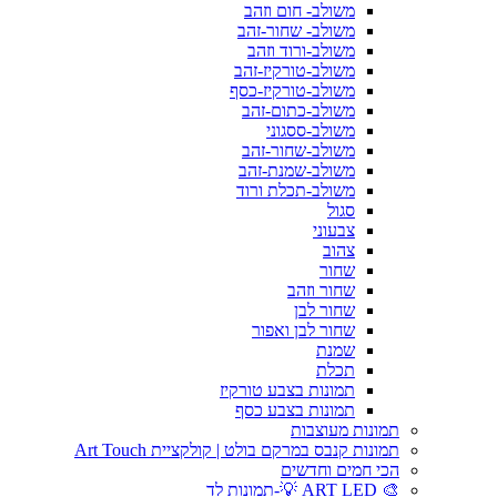
משולב- חום וזהב
משולב- שחור-זהב
משולב-ורוד וזהב
משולב-טורקיז-זהב
משולב-טורקיז-כסף
משולב-כתום-זהב
משולב-ססגוני
משולב-שחור-זהב
משולב-שמנת-זהב
משולב-תכלת ורוד
סגול
צבעוני
צהוב
שחור
שחור וזהב
שחור לבן
שחור לבן ואפור
שמנת
תכלת
תמונות בצבע טורקיז
תמונות בצבע כסף
תמונות מעוצבות
תמונות קנבס במרקם בולט | קולקציית Art Touch
הכי חמים וחדשים
🎨 ART LED 💡-תמונות לד