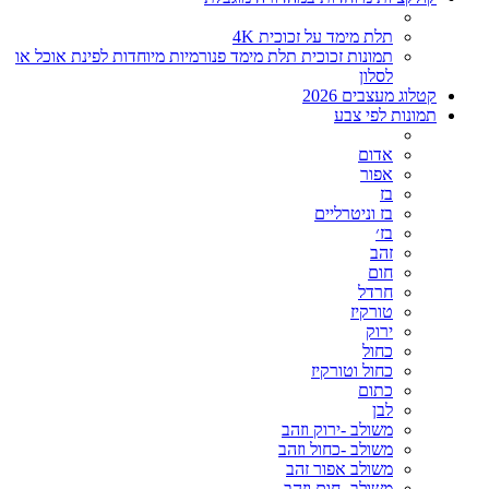
תלת מימד על זכוכית 4K
תמונות זכוכית תלת מימד פנורמיות מיוחדות לפינת אוכל או
לסלון
קטלוג מעצבים 2026
תמונות לפי צבע
אדום
אפור
בז
בז וניטרליים
בז׳
זהב
חום
חרדל
טורקיז
ירוק
כחול
כחול וטורקיז
כתום
לבן
משולב -ירוק וזהב
משולב -כחול וזהב
משולב אפור זהב
משולב- חום וזהב