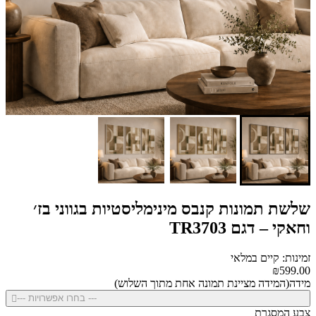
שלשת תמונות קנבס מינימליסטיות בגווני בז׳
וחאקי – דגם TR3703
זמינות: קיים במלאי
₪599.00
מידה(המידה מציינת תמונה אחת מתוך השלוש)
--- בחרו אפשרויות ---
צבע המסגרת