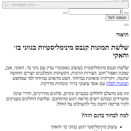
--- בחרו אפשרויות ---
הוספה לסל
תיאור
שלשת תמונות קנבס מינימליסטיות בגווני בז׳
וחאקי
שלשת קנבס מינימליסטית בעיצוב גאומטרי עדין עם גווני בז׳, חאקי, אבן,
שמנת ואפור־חום. הצורות הרכות, הקשתות והמלבנים יוצרים תחושה
שקטה, יוקרתית ומאוזנת במיוחד. הסט מתאים במיוחד למי שמחפש
תמונות לסלון
עם אופי עיצובי ברור ונוכחות מדויקת.
זהו סט מושלם לחללים טבעיים ונקיים, סלונים מודרניים, חדרי שינה
ומשרדים שבהם רוצים מראה רגוע ומתוחכם. שלושת החלקים מעניקים
לקיר פריסה רחבה בלי להשתלט על החלל.
למה לבחור בדגם הזה?
עיצוב מינימליסטי רגוע בגווני בז׳ וחאקי