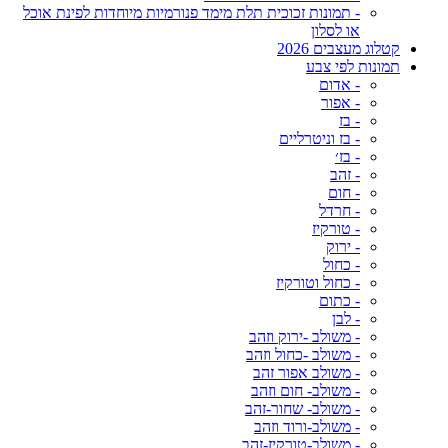
- תמונות זכוכית תלת מימד פנורמיות מיוחדות לפינת אוכל
או לסלון
קטלוג מעצבים 2026
תמונות לפי צבע
- אדום
- אפור
- בז
- בז וניטרליים
- בז׳
- זהב
- חום
- חרדל
- טורקיז
- ירוק
- כחול
- כחול וטורקיז
- כתום
- לבן
- משולב -ירוק וזהב
- משולב -כחול וזהב
- משולב אפור זהב
- משולב- חום וזהב
- משולב- שחור-זהב
- משולב-ורוד וזהב
- משולב-טורקיז-זהב