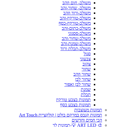
משולב- חום וזהב
משולב- שחור-זהב
משולב-ורוד וזהב
משולב-טורקיז-זהב
משולב-טורקיז-כסף
משולב-כתום-זהב
משולב-ססגוני
משולב-שחור-זהב
משולב-שמנת-זהב
משולב-תכלת ורוד
סגול
צבעוני
צהוב
שחור
שחור וזהב
שחור לבן
שחור לבן ואפור
שמנת
תכלת
תמונות בצבע טורקיז
תמונות בצבע כסף
תמונות מעוצבות
תמונות קנבס במרקם בולט | קולקציית Art Touch
הכי חמים וחדשים
🎨 ART LED 💡-תמונות לד