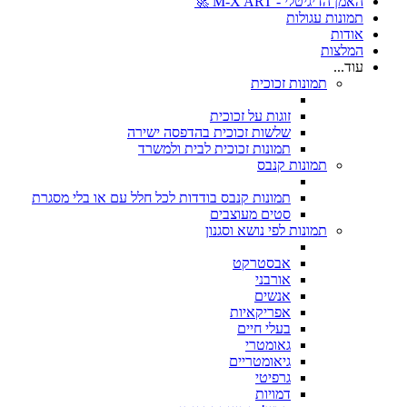
האמן הדיגיטלי - M-X ART 🚀
תמונות עגולות
אודות
המלצות
עוד...
תמונות זכוכית
זוגות על זכוכית
שלשות זכוכית בהדפסה ישירה
תמונות זכוכית לבית ולמשרד
תמונות קנבס
תמונות קנבס בודדות לכל חלל עם או בלי מסגרת
סטים מעוצבים
תמונות לפי נושא וסגנון
אבסטרקט
אורבני
אנשים
אפריקאיות
בעלי חיים
גאומטרי
גיאומטריים
גרפיטי
דמויות