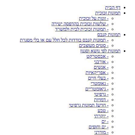
דף הבית
תמונות זכוכית
- זוגות על זכוכית
- שלשות זכוכית בהדפסה ישירה
- תמונות זכוכית לבית ולמשרד
תמונות קנבס
- תמונות קנבס בודדות לכל חלל עם או בלי מסגרת
- סטים מעוצבים
תמונות לפי נושא וסגנון
- אבסטרקט
- אורבני
- אנשים
- אפריקאיות
- בעלי חיים
- גאומטרי
- גיאומטריים
- גרפיטי
- דמויות
- חדש! תמונות גרפיטי
- טבע
- יוקרתי
- ים
- ים וחופים
- מודרני