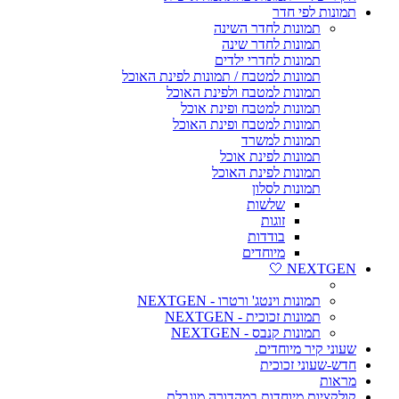
תמונות לפי חדר
תמונות לחדר השינה
תמונות לחדר שינה
תמונות לחדרי ילדים
תמונות למטבח / תמונות לפינת האוכל
תמונות למטבח ולפינת האוכל
תמונות למטבח ופינת אוכל
תמונות למטבח ופינת האוכל
תמונות למשרד
תמונות לפינת אוכל
תמונות לפינת האוכל
תמונות לסלון
שלשות
זוגות
בודדות
מיוחדים
NEXTGEN 🤍
תמונות וינטג' ורטרו - NEXTGEN
תמונות זכוכית - NEXTGEN
תמונות קנבס - NEXTGEN
שעוני קיר מיוחדים.
חדש-שעוני זכוכית
מראות
קולקציות מיוחדות במהדורה מוגבלת