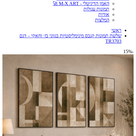
האמן הדיגיטלי - M-X ART 🚀
תמונות עגולות
אודות
המלצות
ראשי
שלשת תמונות קנבס מינימליסטיות בגווני בז׳ וחאקי – דגם
TR3703
-15%