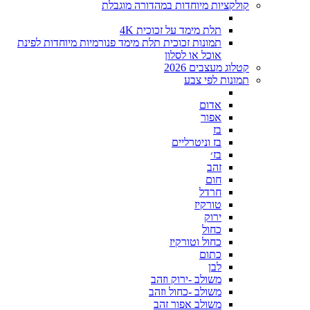
קולקציות מיוחדות במהדורה מוגבלת
תלת מימד על זכוכית 4K
תמונות זכוכית תלת מימד פנורמיות מיוחדות לפינת
אוכל או לסלון
קטלוג מעצבים 2026
תמונות לפי צבע
אדום
אפור
בז
בז וניטרליים
בז׳
זהב
חום
חרדל
טורקיז
ירוק
כחול
כחול וטורקיז
כתום
לבן
משולב -ירוק וזהב
משולב -כחול וזהב
משולב אפור זהב