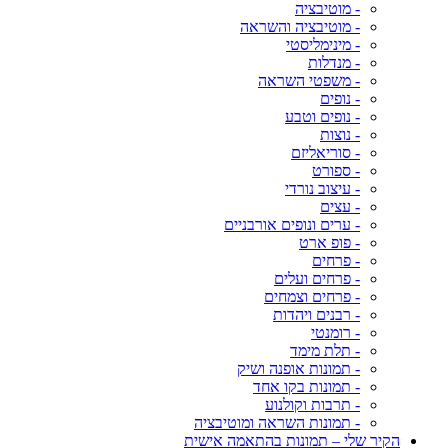
- מוטיבציה
- מוטיבציה והשראה
- מינימליסטי
- מנדלות
- משפטי השראה
- נופים
- נופים וטבע
- נוצות
- סוריאליזם
- ספורט
- עיצוב נורדי
- עצים
- ערים ונופים אורבניים
- פופ ארט
- פרחים
- פרחים ועלים
- פרחים וצמחים
- רבנים ויהדות
- רומנטי
- תלת מימד
- תמונות אופנה ושיק
- תמונות בקו אחד
- תרבות וקולנוע
- תמונות השראה ומוטיבציה
הקיר שלי – תמונות בהתאמה אישית