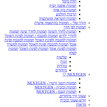
תלת מימד
תמונות אופנה ושיק
תמונות בקו אחד
תרבות וקולנוע
תמונות השראה ומוטיבציה
הקיר שלי – תמונות בהתאמה אישית
תמונות לפי חדר
תמונות לחדר השינה
תמונות לחדר שינה
תמונות
לחדרי ילדים
תמונות למטבח / תמונות לפינת האוכל
תמונות למטבח ולפינת האוכל
תמונות למטבח ופינת
אוכל
תמונות למטבח ופינת האוכל
תמונות למשרד
תמונות לפינת אוכל
תמונות לפינת האוכל
תמונות
לסלון
שלשות
זוגות
בודדות
מיוחדים
NEXTGEN 🤍
תמונות וינטג' ורטרו - NEXTGEN
תמונות זכוכית - NEXTGEN
תמונות קנבס - NEXTGEN
שעוני קיר מיוחדים.
חדש-שעוני זכוכית
מראות