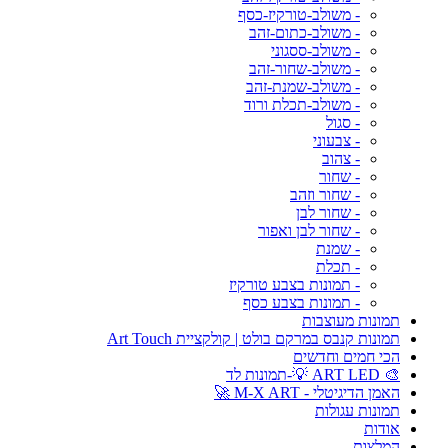
- משולב-טורקיז-כסף
- משולב-כתום-זהב
- משולב-ססגוני
- משולב-שחור-זהב
- משולב-שמנת-זהב
- משולב-תכלת ורוד
- סגול
- צבעוני
- צהוב
- שחור
- שחור וזהב
- שחור לבן
- שחור לבן ואפור
- שמנת
- תכלת
- תמונות בצבע טורקיז
- תמונות בצבע כסף
תמונות מעוצבות
תמונות קנבס במרקם בולט | קולקציית Art Touch
הכי חמים וחדשים
🎨 ART LED 💡-תמונות לד
האמן הדיגיטלי - M-X ART 🚀
תמונות עגולות
אודות
המלצות