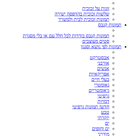
זוגות על זכוכית
שלשות זכוכית בהדפסה ישירה
תמונות זכוכית לבית ולמשרד
תמונות קנבס
תמונות קנבס בודדות לכל חלל עם או בלי מסגרת
סטים מעוצבים
תמונות לפי נושא וסגנון
אבסטרקט
אורבני
אנשים
אפריקאיות
בעלי חיים
גאומטרי
גיאומטריים
גרפיטי
דמויות
חדש! תמונות גרפיטי
טבע
יוקרתי
ים
ים וחופים
מודרני