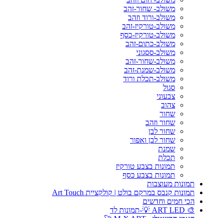
משולב- שחור-זהב
משולב-ורוד וזהב
משולב-טורקיז-זהב
משולב-טורקיז-כסף
משולב-כתום-זהב
משולב-ססגוני
משולב-שחור-זהב
משולב-שמנת-זהב
משולב-תכלת ורוד
סגול
צבעוני
צהוב
שחור
שחור וזהב
שחור לבן
שחור לבן ואפור
שמנת
תכלת
תמונות בצבע טורקיז
תמונות בצבע כסף
תמונות מעוצבות
תמונות קנבס במרקם בולט | קולקציית Art Touch
הכי חמים וחדשים
🎨 ART LED 💡-תמונות לד