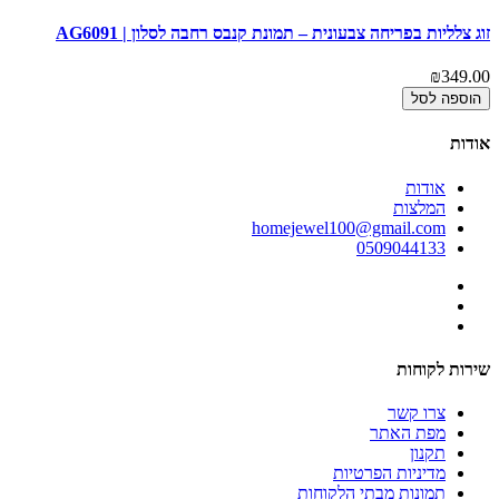
זוג צלליות בפריחה צבעונית – תמונת קנבס רחבה לסלון | AG6091
פס
00
₪349.00
הוספה לסל
אודות
אודות
המלצות
homejewel100@gmail.com
0509044133
שירות לקוחות
צרו קשר
מפת האתר
תקנון
מדיניות הפרטיות
תמונות מבתי הלקוחות