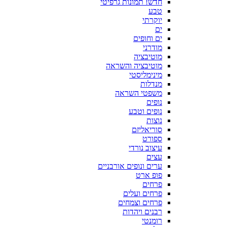
חדש! תמונות גרפיטי
טבע
יוקרתי
ים
ים וחופים
מודרני
מוטיבציה
מוטיבציה והשראה
מינימליסטי
מנדלות
משפטי השראה
נופים
נופים וטבע
נוצות
סוריאליזם
ספורט
עיצוב נורדי
עצים
ערים ונופים אורבניים
פופ ארט
פרחים
פרחים ועלים
פרחים וצמחים
רבנים ויהדות
רומנטי