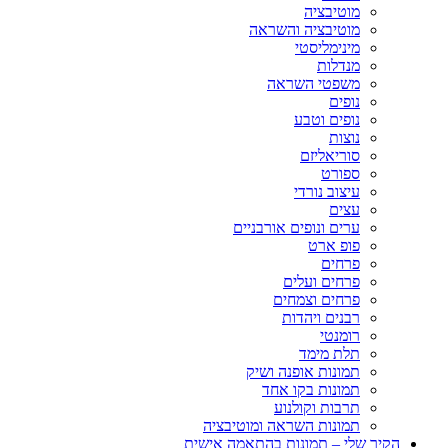
מוטיבציה
מוטיבציה והשראה
מינימליסטי
מנדלות
משפטי השראה
נופים
נופים וטבע
נוצות
סוריאליזם
ספורט
עיצוב נורדי
עצים
ערים ונופים אורבניים
פופ ארט
פרחים
פרחים ועלים
פרחים וצמחים
רבנים ויהדות
רומנטי
תלת מימד
תמונות אופנה ושיק
תמונות בקו אחד
תרבות וקולנוע
תמונות השראה ומוטיבציה
הקיר שלי – תמונות בהתאמה אישית