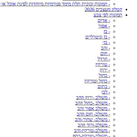
- תמונות זכוכית תלת מימד פנורמיות מיוחדות לפינת אוכל או ל
קטלוג מעצבים 2026
תמונות לפי צבע
- אדום
- אפור
- בז
- בז וניטרליים
- בז׳
- זהב
- חום
- חרדל
- טורקיז
- ירוק
- כחול
- כחול וטורקיז
- כתום
- לבן
- משולב -ירוק וזהב
- משולב -כחול וזהב
- משולב אפור זהב
- משולב- חום וזהב
- משולב- שחור-זהב
- משולב-ורוד וזהב
- משולב-טורקיז-זהב
- משולב-טורקיז-כסף