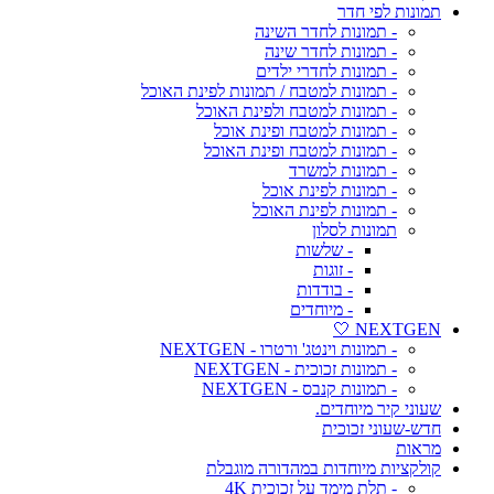
תמונות לפי חדר
- תמונות לחדר השינה
- תמונות לחדר שינה
- תמונות לחדרי ילדים
- תמונות למטבח / תמונות לפינת האוכל
- תמונות למטבח ולפינת האוכל
- תמונות למטבח ופינת אוכל
- תמונות למטבח ופינת האוכל
- תמונות למשרד
- תמונות לפינת אוכל
- תמונות לפינת האוכל
תמונות לסלון
- שלשות
- זוגות
- בודדות
- מיוחדים
NEXTGEN 🤍
- תמונות וינטג' ורטרו - NEXTGEN
- תמונות זכוכית - NEXTGEN
- תמונות קנבס - NEXTGEN
שעוני קיר מיוחדים.
חדש-שעוני זכוכית
מראות
קולקציות מיוחדות במהדורה מוגבלת
- תלת מימד על זכוכית 4K