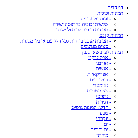
דף הבית
תמונות זכוכית
- זוגות על זכוכית
- שלשות זכוכית בהדפסה ישירה
- תמונות זכוכית לבית ולמשרד
תמונות קנבס
- תמונות קנבס בודדות לכל חלל עם או בלי מסגרת
- סטים מעוצבים
תמונות לפי נושא וסגנון
- אבסטרקט
- אורבני
- אנשים
- אפריקאיות
- בעלי חיים
- גאומטרי
- גיאומטריים
- גרפיטי
- דמויות
- חדש! תמונות גרפיטי
- טבע
- יוקרתי
- ים
- ים וחופים
- מודרני