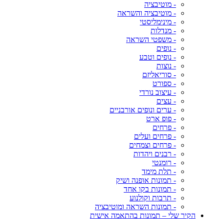
- מוטיבציה
- מוטיבציה והשראה
- מינימליסטי
- מנדלות
- משפטי השראה
- נופים
- נופים וטבע
- נוצות
- סוריאליזם
- ספורט
- עיצוב נורדי
- עצים
- ערים ונופים אורבניים
- פופ ארט
- פרחים
- פרחים ועלים
- פרחים וצמחים
- רבנים ויהדות
- רומנטי
- תלת מימד
- תמונות אופנה ושיק
- תמונות בקו אחד
- תרבות וקולנוע
- תמונות השראה ומוטיבציה
הקיר שלי – תמונות בהתאמה אישית