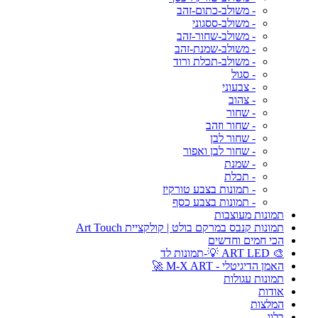
- משולב-כתום-זהב
- משולב-ססגוני
- משולב-שחור-זהב
- משולב-שמנת-זהב
- משולב-תכלת ורוד
- סגול
- צבעוני
- צהוב
- שחור
- שחור וזהב
- שחור לבן
- שחור לבן ואפור
- שמנת
- תכלת
- תמונות בצבע טורקיז
- תמונות בצבע כסף
תמונות מעוצבות
תמונות קנבס במרקם בולט | קולקציית Art Touch
הכי חמים וחדשים
🎨 ART LED 💡-תמונות לד
האמן הדיגיטלי - M-X ART 🚀
תמונות עגולות
אודות
המלצות
בלוג