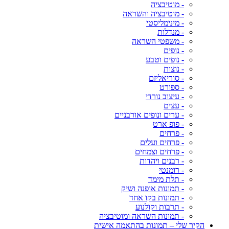
- מוטיבציה
- מוטיבציה והשראה
- מינימליסטי
- מנדלות
- משפטי השראה
- נופים
- נופים וטבע
- נוצות
- סוריאליזם
- ספורט
- עיצוב נורדי
- עצים
- ערים ונופים אורבניים
- פופ ארט
- פרחים
- פרחים ועלים
- פרחים וצמחים
- רבנים ויהדות
- רומנטי
- תלת מימד
- תמונות אופנה ושיק
- תמונות בקו אחד
- תרבות וקולנוע
- תמונות השראה ומוטיבציה
הקיר שלי – תמונות בהתאמה אישית