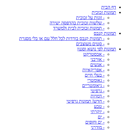
דף הבית
תמונות זכוכית
- זוגות על זכוכית
- שלשות זכוכית בהדפסה ישירה
- תמונות זכוכית לבית ולמשרד
תמונות קנבס
- תמונות קנבס בודדות לכל חלל עם או בלי מסגרת
- סטים מעוצבים
תמונות לפי נושא וסגנון
- אבסטרקט
- אורבני
- אנשים
- אפריקאיות
- בעלי חיים
- גאומטרי
- גיאומטריים
- גרפיטי
- דמויות
- חדש! תמונות גרפיטי
- טבע
- יוקרתי
- ים
- ים וחופים
- מודרני