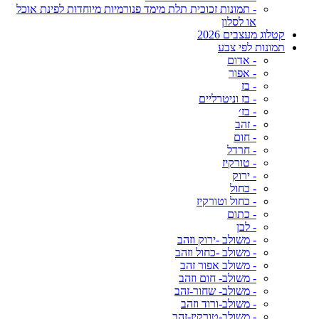
- תמונות זכוכית תלת מימד פנורמיות מיוחדות לפינת אוכל
או לסלון
קטלוג מעצבים 2026
תמונות לפי צבע
- אדום
- אפור
- בז
- בז וניטרליים
- בז׳
- זהב
- חום
- חרדל
- טורקיז
- ירוק
- כחול
- כחול וטורקיז
- כתום
- לבן
- משולב -ירוק וזהב
- משולב -כחול וזהב
- משולב אפור זהב
- משולב- חום וזהב
- משולב- שחור-זהב
- משולב-ורוד וזהב
- משולב-טורקיז-זהב