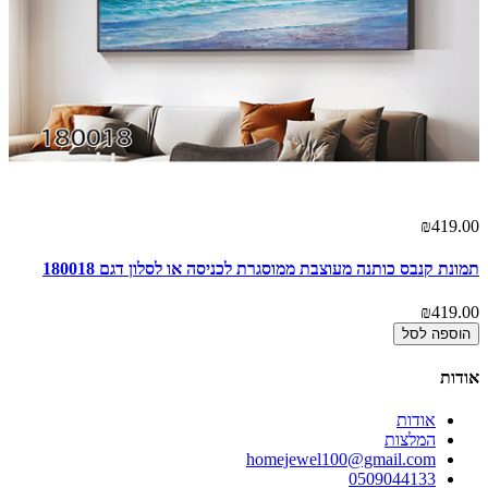
00
תמ
00
₪419.00
תמונת קנבס כותנה מעוצבת ממוסגרת לכניסה או לסלון דגם 180018
₪419.00
הוספה לסל
אודות
אודות
המלצות
homejewel100@gmail.com
0509044133