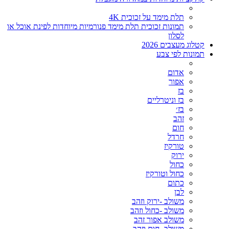
תלת מימד על זכוכית 4K
תמונות זכוכית תלת מימד פנורמיות מיוחדות לפינת אוכל או
לסלון
קטלוג מעצבים 2026
תמונות לפי צבע
אדום
אפור
בז
בז וניטרליים
בז׳
זהב
חום
חרדל
טורקיז
ירוק
כחול
כחול וטורקיז
כתום
לבן
משולב -ירוק וזהב
משולב -כחול וזהב
משולב אפור זהב
משולב- חום וזהב