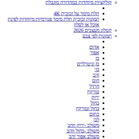
קולקציות מיוחדות במהדורה מוגבלת
תלת מימד על זכוכית 4K
תמונות זכוכית תלת מימד פנורמיות מיוחדות לפינת
אוכל או לסלון
קטלוג מעצבים 2026
תמונות לפי צבע
אדום
אפור
בז
בז וניטרליים
בז׳
זהב
חום
חרדל
טורקיז
ירוק
כחול
כחול וטורקיז
כתום
לבן
משולב -ירוק וזהב
משולב -כחול וזהב
משולב אפור זהב