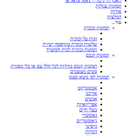
האמן הדיגיטלי - M-X ART 🚀
תמונות עגולות
אודות
המלצות
עוד...
תמונות זכוכית
זוגות על זכוכית
שלשות זכוכית בהדפסה ישירה
תמונות זכוכית לבית ולמשרד
תמונות קנבס
תמונות קנבס בודדות לכל חלל עם או בלי מסגרת
סטים מעוצבים
תמונות לפי נושא וסגנון
אבסטרקט
אורבני
אנשים
אפריקאיות
בעלי חיים
גאומטרי
גיאומטריים
גרפיטי
דמויות