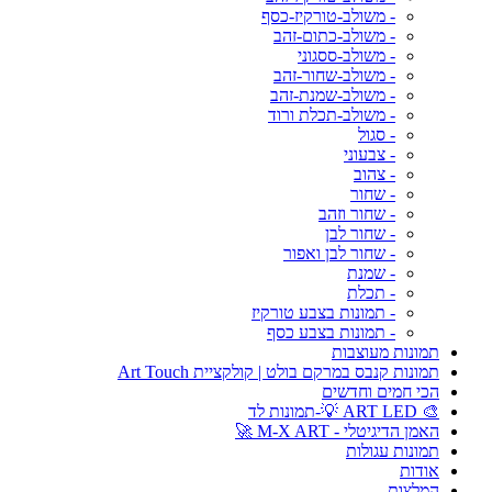
- משולב-טורקיז-כסף
- משולב-כתום-זהב
- משולב-ססגוני
- משולב-שחור-זהב
- משולב-שמנת-זהב
- משולב-תכלת ורוד
- סגול
- צבעוני
- צהוב
- שחור
- שחור וזהב
- שחור לבן
- שחור לבן ואפור
- שמנת
- תכלת
- תמונות בצבע טורקיז
- תמונות בצבע כסף
תמונות מעוצבות
תמונות קנבס במרקם בולט | קולקציית Art Touch
הכי חמים וחדשים
🎨 ART LED 💡-תמונות לד
האמן הדיגיטלי - M-X ART 🚀
תמונות עגולות
אודות
המלצות