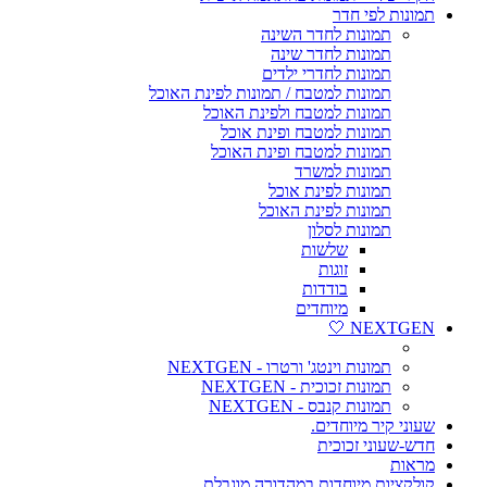
תמונות לפי חדר
תמונות לחדר השינה
תמונות לחדר שינה
תמונות לחדרי ילדים
תמונות למטבח / תמונות לפינת האוכל
תמונות למטבח ולפינת האוכל
תמונות למטבח ופינת אוכל
תמונות למטבח ופינת האוכל
תמונות למשרד
תמונות לפינת אוכל
תמונות לפינת האוכל
תמונות לסלון
שלשות
זוגות
בודדות
מיוחדים
NEXTGEN 🤍
תמונות וינטג' ורטרו - NEXTGEN
תמונות זכוכית - NEXTGEN
תמונות קנבס - NEXTGEN
שעוני קיר מיוחדים.
חדש-שעוני זכוכית
מראות
קולקציות מיוחדות במהדורה מוגבלת