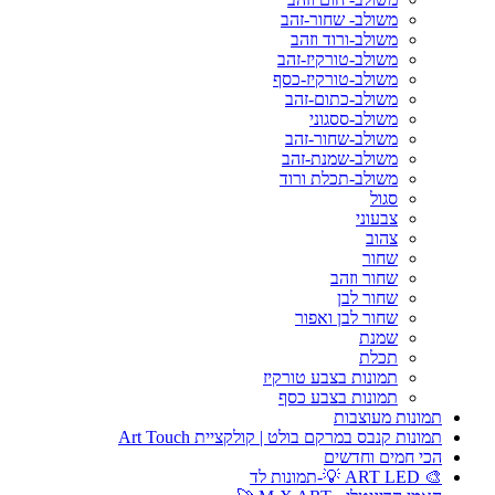
משולב- שחור-זהב
משולב-ורוד וזהב
משולב-טורקיז-זהב
משולב-טורקיז-כסף
משולב-כתום-זהב
משולב-ססגוני
משולב-שחור-זהב
משולב-שמנת-זהב
משולב-תכלת ורוד
סגול
צבעוני
צהוב
שחור
שחור וזהב
שחור לבן
שחור לבן ואפור
שמנת
תכלת
תמונות בצבע טורקיז
תמונות בצבע כסף
תמונות מעוצבות
תמונות קנבס במרקם בולט | קולקציית Art Touch
הכי חמים וחדשים
🎨 ART LED 💡-תמונות לד