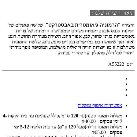
תיאור היצירה שלנו :
"הרמוניה גיאומטרית באבסטרקט".
היצירה
שלושה פאנלים של
תמונות קנבס אבסטרקטיות מציגים קומפוזיציה הרמונית של צורות
גיאומטריות בגווני שחור, לבן, אפור וזהב. היצירה מעוררת תחושת רוגע
ואיזון תוך שימוש חכם במרקמים ובקווים מופשטים. שלשת התמונות
משתלבות זו בזו ויוצרות חוויה ויזואלית מושלמת, המוסיפה נופך מודרני
וייחודי לכל חלל, מהסלון ועד לחדרי עבודה.
דגם:
A55222
אפשרויות איסוף ומשלוח
משלוח תמונה קטנה(עד 120 ס"מ ,כולל שעונים) עד בית הלקוח 4-
7 ימי עסקים
- ₪40.00
משלוח תמונה גדולה(מעל 120 ס"מ) עד בית הלקוח 5-12 ימי
עסקים
- ₪65.00