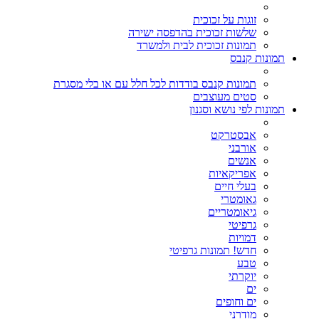
זוגות על זכוכית
שלשות זכוכית בהדפסה ישירה
תמונות זכוכית לבית ולמשרד
תמונות קנבס
תמונות קנבס בודדות לכל חלל עם או בלי מסגרת
סטים מעוצבים
תמונות לפי נושא וסגנון
אבסטרקט
אורבני
אנשים
אפריקאיות
בעלי חיים
גאומטרי
גיאומטריים
גרפיטי
דמויות
חדש! תמונות גרפיטי
טבע
יוקרתי
ים
ים וחופים
מודרני