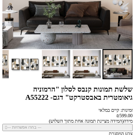
שלשת תמונות קנבס לסלון "הרמוניה
גיאומטרית באבסטרקט" דגם- A55222
זמינות: קיים במלאי
₪599.00
מידה(המידה מציינת תמונה אחת מתוך השלוש)
--- בחרו אפשרויות ---
צבע המסגרת