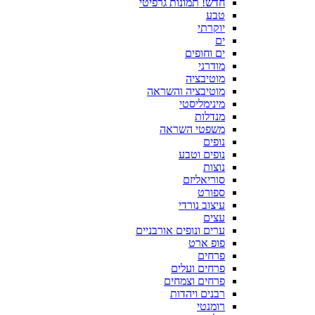
חדש! תמונות גרפיטי
טבע
יוקרתי
ים
ים וחופים
מודרני
מוטיבציה
מוטיבציה והשראה
מינימליסטי
מנדלות
משפטי השראה
נופים
נופים וטבע
נוצות
סוריאליזם
ספורט
עיצוב נורדי
עצים
ערים ונופים אורבניים
פופ ארט
פרחים
פרחים ועלים
פרחים וצמחים
רבנים ויהדות
רומנטי