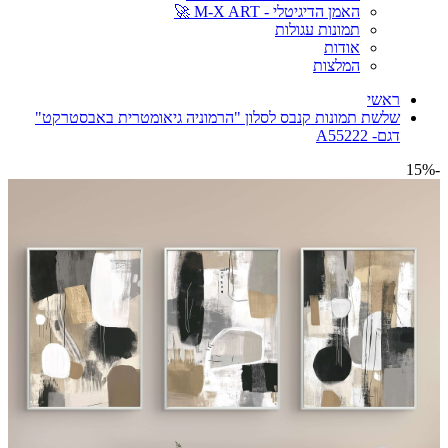
האמן הדיגיטלי - M-X ART 🚀
תמונות עגולות
אודות
המלצות
ראשי
שלשת תמונות קנבס לסלון "הרמוניה גיאומטרית באבסטרקט"
דגם- A55222
-15%