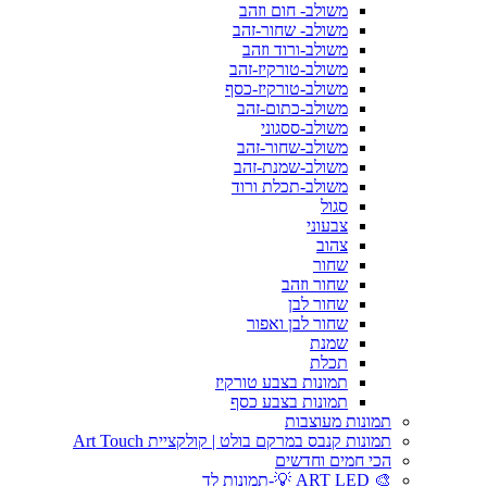
משולב- חום וזהב
משולב- שחור-זהב
משולב-ורוד וזהב
משולב-טורקיז-זהב
משולב-טורקיז-כסף
משולב-כתום-זהב
משולב-ססגוני
משולב-שחור-זהב
משולב-שמנת-זהב
משולב-תכלת ורוד
סגול
צבעוני
צהוב
שחור
שחור וזהב
שחור לבן
שחור לבן ואפור
שמנת
תכלת
תמונות בצבע טורקיז
תמונות בצבע כסף
תמונות מעוצבות
תמונות קנבס במרקם בולט | קולקציית Art Touch
הכי חמים וחדשים
🎨 ART LED 💡-תמונות לד