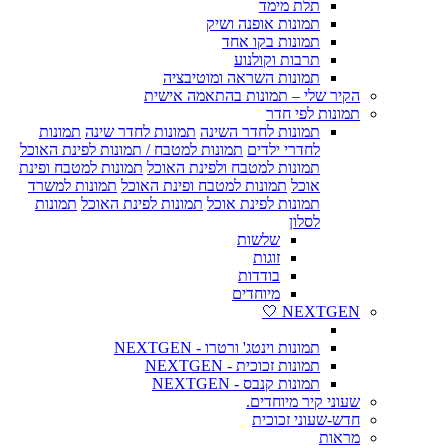
תלת מימד
תמונות אופנה ושיק
תמונות בקו אחד
תרבות וקולנוע
תמונות השראה ומוטיבציה
הקיר שלי – תמונות בהתאמה אישית
תמונות לפי חדר
תמונות לחדר השינה
תמונות לחדר שינה
תמונות
לחדרי ילדים
תמונות למטבח / תמונות לפינת האוכל
תמונות למטבח ולפינת האוכל
תמונות למטבח ופינת
אוכל
תמונות למטבח ופינת האוכל
תמונות למשרד
תמונות לפינת אוכל
תמונות לפינת האוכל
תמונות
לסלון
שלשות
זוגות
בודדות
מיוחדים
NEXTGEN 🤍
תמונות וינטג' ורטרו - NEXTGEN
תמונות זכוכית - NEXTGEN
תמונות קנבס - NEXTGEN
שעוני קיר מיוחדים.
חדש-שעוני זכוכית
מראות