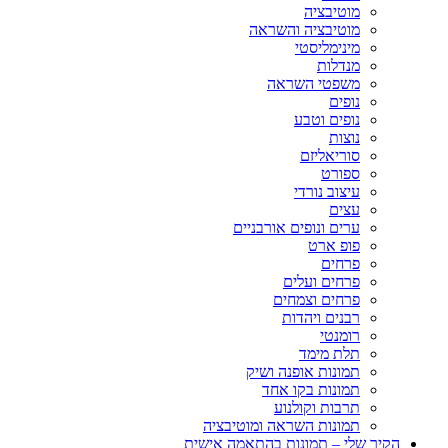
מוטיבציה
מוטיבציה והשראה
מינימליסטי
מנדלות
משפטי השראה
נופים
נופים וטבע
נוצות
סוריאליזם
ספורט
עיצוב נורדי
עצים
ערים ונופים אורבניים
פופ ארט
פרחים
פרחים ועלים
פרחים וצמחים
רבנים ויהדות
רומנטי
תלת מימד
תמונות אופנה ושיק
תמונות בקו אחד
תרבות וקולנוע
תמונות השראה ומוטיבציה
הקיר שלי – תמונות בהתאמה אישית