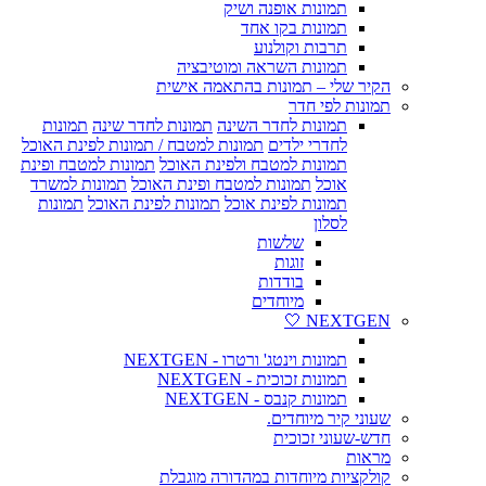
תמונות אופנה ושיק
תמונות בקו אחד
תרבות וקולנוע
תמונות השראה ומוטיבציה
הקיר שלי – תמונות בהתאמה אישית
תמונות לפי חדר
תמונות לחדר השינה
תמונות לחדר שינה
תמונות
לחדרי ילדים
תמונות למטבח / תמונות לפינת האוכל
תמונות למטבח ולפינת האוכל
תמונות למטבח ופינת
אוכל
תמונות למטבח ופינת האוכל
תמונות למשרד
תמונות לפינת אוכל
תמונות לפינת האוכל
תמונות
לסלון
שלשות
זוגות
בודדות
מיוחדים
NEXTGEN 🤍
תמונות וינטג' ורטרו - NEXTGEN
תמונות זכוכית - NEXTGEN
תמונות קנבס - NEXTGEN
שעוני קיר מיוחדים.
חדש-שעוני זכוכית
מראות
קולקציות מיוחדות במהדורה מוגבלת