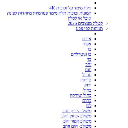
תלת מימד על זכוכית 4K
תמונות זכוכית תלת מימד פנורמיות מיוחדות לפינת
אוכל או לסלון
קטלוג מעצבים 2026
תמונות לפי צבע
אדום
אפור
בז
בז וניטרליים
בז׳
זהב
חום
חרדל
טורקיז
ירוק
כחול
כחול וטורקיז
כתום
לבן
משולב -ירוק וזהב
משולב -כחול וזהב
משולב אפור זהב
משולב- חום וזהב