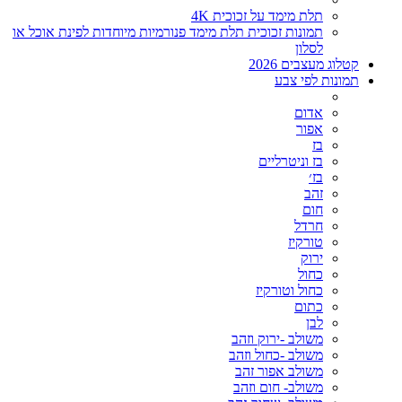
תלת מימד על זכוכית 4K
תמונות זכוכית תלת מימד פנורמיות מיוחדות לפינת אוכל או
לסלון
קטלוג מעצבים 2026
תמונות לפי צבע
אדום
אפור
בז
בז וניטרליים
בז׳
זהב
חום
חרדל
טורקיז
ירוק
כחול
כחול וטורקיז
כתום
לבן
משולב -ירוק וזהב
משולב -כחול וזהב
משולב אפור זהב
משולב- חום וזהב