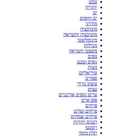
טבע
יוקרתי
ים
ים וחופים
מודרני
מוטיבציה
מוטיבציה והשראה
מינימליסטי
מנדלות
משפטי השראה
נופים
נופים וטבע
נוצות
סוריאליזם
ספורט
עיצוב נורדי
עצים
ערים ונופים אורבניים
פופ ארט
פרחים
פרחים ועלים
פרחים וצמחים
רבנים ויהדות
רומנטי
תלת מימד