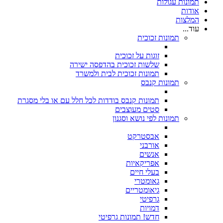
תמונות עגולות
אודות
המלצות
עוד...
תמונות זכוכית
זוגות על זכוכית
שלשות זכוכית בהדפסה ישירה
תמונות זכוכית לבית ולמשרד
תמונות קנבס
תמונות קנבס בודדות לכל חלל עם או בלי מסגרת
סטים מעוצבים
תמונות לפי נושא וסגנון
אבסטרקט
אורבני
אנשים
אפריקאיות
בעלי חיים
גאומטרי
גיאומטריים
גרפיטי
דמויות
חדש! תמונות גרפיטי