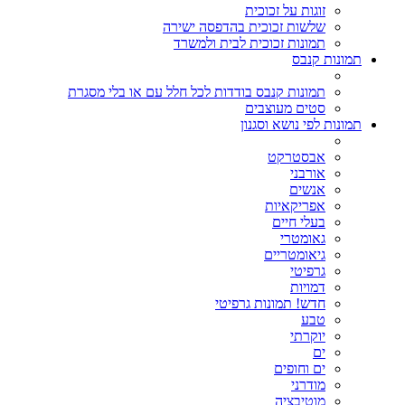
זוגות על זכוכית
שלשות זכוכית בהדפסה ישירה
תמונות זכוכית לבית ולמשרד
תמונות קנבס
תמונות קנבס בודדות לכל חלל עם או בלי מסגרת
סטים מעוצבים
תמונות לפי נושא וסגנון
אבסטרקט
אורבני
אנשים
אפריקאיות
בעלי חיים
גאומטרי
גיאומטריים
גרפיטי
דמויות
חדש! תמונות גרפיטי
טבע
יוקרתי
ים
ים וחופים
מודרני
מוטיבציה