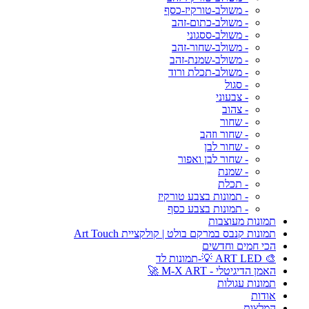
- משולב-טורקיז-כסף
- משולב-כתום-זהב
- משולב-ססגוני
- משולב-שחור-זהב
- משולב-שמנת-זהב
- משולב-תכלת ורוד
- סגול
- צבעוני
- צהוב
- שחור
- שחור וזהב
- שחור לבן
- שחור לבן ואפור
- שמנת
- תכלת
- תמונות בצבע טורקיז
- תמונות בצבע כסף
תמונות מעוצבות
תמונות קנבס במרקם בולט | קולקציית Art Touch
הכי חמים וחדשים
🎨 ART LED 💡-תמונות לד
האמן הדיגיטלי - M-X ART 🚀
תמונות עגולות
אודות
המלצות