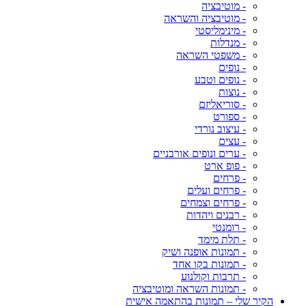
- מוטיבציה
- מוטיבציה והשראה
- מינימליסטי
- מנדלות
- משפטי השראה
- נופים
- נופים וטבע
- נוצות
- סוריאליזם
- ספורט
- עיצוב נורדי
- עצים
- ערים ונופים אורבניים
- פופ ארט
- פרחים
- פרחים ועלים
- פרחים וצמחים
- רבנים ויהדות
- רומנטי
- תלת מימד
- תמונות אופנה ושיק
- תמונות בקו אחד
- תרבות וקולנוע
- תמונות השראה ומוטיבציה
הקיר שלי – תמונות בהתאמה אישית