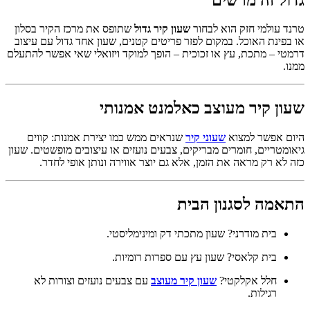
טרנד עולמי חזק הוא לבחור
שעון קיר גדול
שתופס את מרכז הקיר בסלון
או בפינת האוכל. במקום לפזר פריטים קטנים, שעון אחד גדול עם עיצוב
דרמטי – מתכת, עץ או זכוכית – הופך למוקד ויזואלי שאי אפשר להתעלם
ממנו.
שעון קיר מעוצב כאלמנט אמנותי
היום אפשר למצוא
שעוני קיר
שנראים ממש כמו יצירת אמנות: קווים
גיאומטריים, חומרים מבריקים, צבעים נועזים או עיצובים מופשטים. שעון
כזה לא רק מראה את הזמן, אלא גם יוצר אווירה ונותן אופי לחדר.
התאמה לסגנון הבית
בית מודרני? שעון מתכתי דק ומינימליסטי.
בית קלאסי? שעון עץ עם ספרות רומיות.
חלל אקלקטי?
שעון קיר מעוצב
עם צבעים נועזים וצורות לא
רגילות.