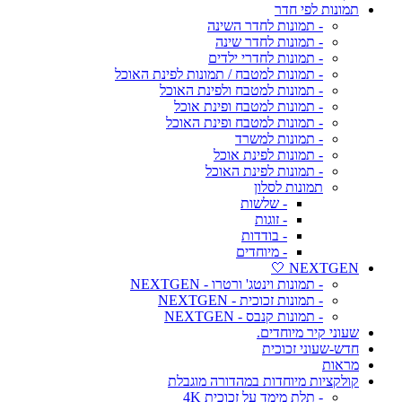
תמונות לפי חדר
- תמונות לחדר השינה
- תמונות לחדר שינה
- תמונות לחדרי ילדים
- תמונות למטבח / תמונות לפינת האוכל
- תמונות למטבח ולפינת האוכל
- תמונות למטבח ופינת אוכל
- תמונות למטבח ופינת האוכל
- תמונות למשרד
- תמונות לפינת אוכל
- תמונות לפינת האוכל
תמונות לסלון
- שלשות
- זוגות
- בודדות
- מיוחדים
NEXTGEN 🤍
- תמונות וינטג' ורטרו - NEXTGEN
- תמונות זכוכית - NEXTGEN
- תמונות קנבס - NEXTGEN
שעוני קיר מיוחדים.
חדש-שעוני זכוכית
מראות
קולקציות מיוחדות במהדורה מוגבלת
- תלת מימד על זכוכית 4K