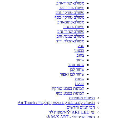
משולב- שחור-זהב
משולב-ורוד וזהב
משולב-טורקיז-זהב
משולב-טורקיז-כסף
משולב-כתום-זהב
משולב-ססגוני
משולב-שחור-זהב
משולב-שמנת-זהב
משולב-תכלת ורוד
סגול
צבעוני
צהוב
שחור
שחור וזהב
שחור לבן
שחור לבן ואפור
שמנת
תכלת
תמונות בצבע טורקיז
תמונות בצבע כסף
תמונות מעוצבות
תמונות קנבס במרקם בולט | קולקציית Art Touch
הכי חמים וחדשים
🎨 ART LED 💡-תמונות לד
האמן הדיגיטלי - M-X ART 🚀