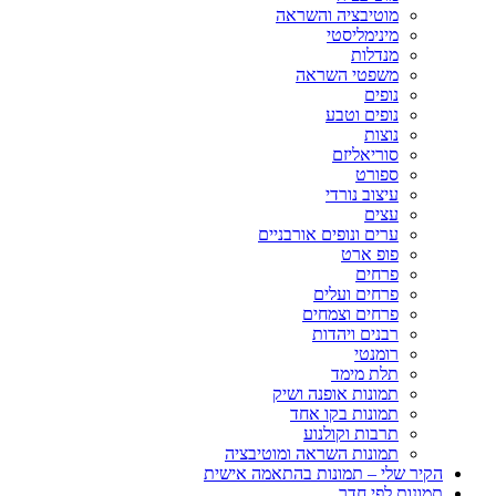
מוטיבציה והשראה
מינימליסטי
מנדלות
משפטי השראה
נופים
נופים וטבע
נוצות
סוריאליזם
ספורט
עיצוב נורדי
עצים
ערים ונופים אורבניים
פופ ארט
פרחים
פרחים ועלים
פרחים וצמחים
רבנים ויהדות
רומנטי
תלת מימד
תמונות אופנה ושיק
תמונות בקו אחד
תרבות וקולנוע
תמונות השראה ומוטיבציה
הקיר שלי – תמונות בהתאמה אישית
תמונות לפי חדר