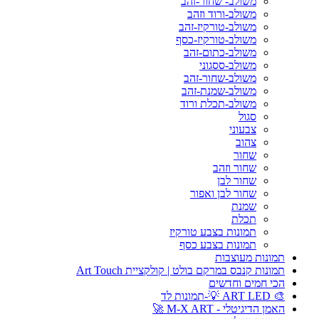
משולב- שחור-זהב
משולב-ורוד וזהב
משולב-טורקיז-זהב
משולב-טורקיז-כסף
משולב-כתום-זהב
משולב-ססגוני
משולב-שחור-זהב
משולב-שמנת-זהב
משולב-תכלת ורוד
סגול
צבעוני
צהוב
שחור
שחור וזהב
שחור לבן
שחור לבן ואפור
שמנת
תכלת
תמונות בצבע טורקיז
תמונות בצבע כסף
תמונות מעוצבות
תמונות קנבס במרקם בולט | קולקציית Art Touch
הכי חמים וחדשים
🎨 ART LED 💡-תמונות לד
האמן הדיגיטלי - M-X ART 🚀