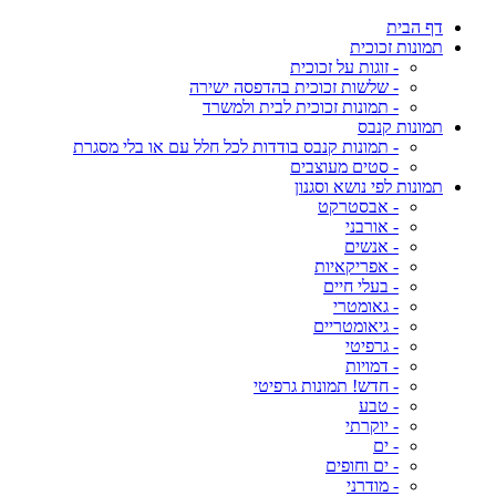
דף הבית
תמונות זכוכית
- זוגות על זכוכית
- שלשות זכוכית בהדפסה ישירה
- תמונות זכוכית לבית ולמשרד
תמונות קנבס
- תמונות קנבס בודדות לכל חלל עם או בלי מסגרת
- סטים מעוצבים
תמונות לפי נושא וסגנון
- אבסטרקט
- אורבני
- אנשים
- אפריקאיות
- בעלי חיים
- גאומטרי
- גיאומטריים
- גרפיטי
- דמויות
- חדש! תמונות גרפיטי
- טבע
- יוקרתי
- ים
- ים וחופים
- מודרני