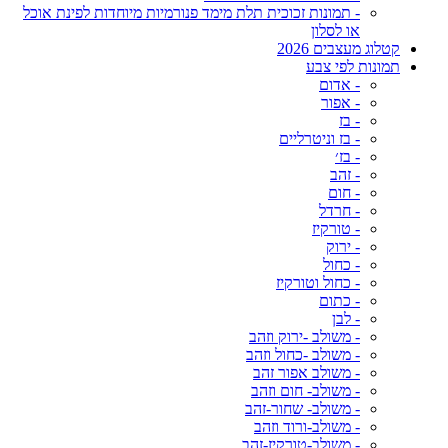
- תמונות זכוכית תלת מימד פנורמיות מיוחדות לפינת אוכל
או לסלון
קטלוג מעצבים 2026
תמונות לפי צבע
- אדום
- אפור
- בז
- בז וניטרליים
- בז׳
- זהב
- חום
- חרדל
- טורקיז
- ירוק
- כחול
- כחול וטורקיז
- כתום
- לבן
- משולב -ירוק וזהב
- משולב -כחול וזהב
- משולב אפור זהב
- משולב- חום וזהב
- משולב- שחור-זהב
- משולב-ורוד וזהב
- משולב-טורקיז-זהב