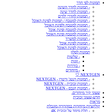
תמונות לפי חדר
- תמונות לחדר השינה
- תמונות לחדר שינה
- תמונות לחדרי ילדים
- תמונות למטבח / תמונות לפינת האוכל
- תמונות למטבח ולפינת האוכל
- תמונות למטבח ופינת אוכל
- תמונות למטבח ופינת האוכל
- תמונות למשרד
- תמונות לפינת אוכל
- תמונות לפינת האוכל
תמונות לסלון
- שלשות
- זוגות
- בודדות
- מיוחדים
NEXTGEN 🤍
- תמונות וינטג' ורטרו - NEXTGEN
- תמונות זכוכית - NEXTGEN
- תמונות קנבס - NEXTGEN
שעוני קיר מיוחדים.
חדש-שעוני זכוכית
מראות
קולקציות מיוחדות במהדורה מוגבלת
- תלת מימד על זכוכית 4K