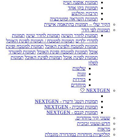
תמונות אופנה ושיק
תמונות בקו אחד
תרבות וקולנוע
תמונות השראה ומוטיבציה
הקיר שלי – תמונות בהתאמה אישית
תמונות לפי חדר
תמונות לחדר השינה
תמונות לחדר שינה
תמונות
לחדרי ילדים
תמונות למטבח / תמונות לפינת האוכל
תמונות למטבח ולפינת האוכל
תמונות למטבח ופינת
אוכל
תמונות למטבח ופינת האוכל
תמונות למשרד
תמונות לפינת אוכל
תמונות לפינת האוכל
תמונות
לסלון
שלשות
זוגות
בודדות
מיוחדים
NEXTGEN 🤍
תמונות וינטג' ורטרו - NEXTGEN
תמונות זכוכית - NEXTGEN
תמונות קנבס - NEXTGEN
שעוני קיר מיוחדים.
חדש-שעוני זכוכית
מראות
קולקציות מיוחדות במהדורה מוגבלת