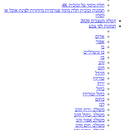
תלת מימד על זכוכית 4K
תמונות זכוכית תלת מימד פנורמיות מיוחדות לפינת אוכל או
לסלון
קטלוג מעצבים 2026
תמונות לפי צבע
אדום
אפור
בז
בז וניטרליים
בז׳
זהב
חום
חרדל
טורקיז
ירוק
כחול
כחול וטורקיז
כתום
לבן
משולב -ירוק וזהב
משולב -כחול וזהב
משולב אפור זהב
משולב- חום וזהב