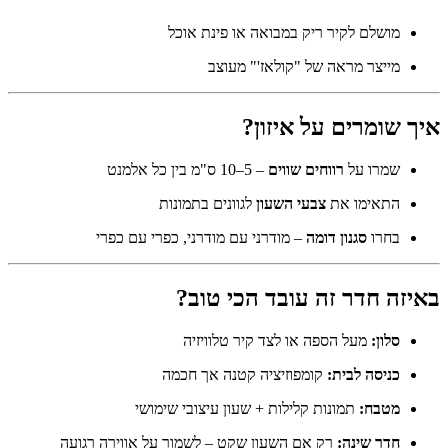
מושלם לקיר ריק במבואה או פינת אוכל
מייצר מראה של "קולאז'" מעוצב
איך שומרים על איזון?
שמרו על
רווחים שווים
– 5–10 ס"מ בין כל אלמנט
התאימו את
צבעי השעון
לגוונים בתמונות
בחרו
סגנון דומה
– מודרני עם מודרני, כפרי עם כפרי
באיזה חדר זה עובד הכי טוב?
סלון:
מעל הספה או לצד קיר טלוויזיה
כניסה לבית:
קומפוזיציה קטנה אך חכמה
מטבח:
תמונות קלילות + שעון עיצובי שימושי
חדר שינה:
רק אם השעון שקט – לשמור על אווירה רגועה