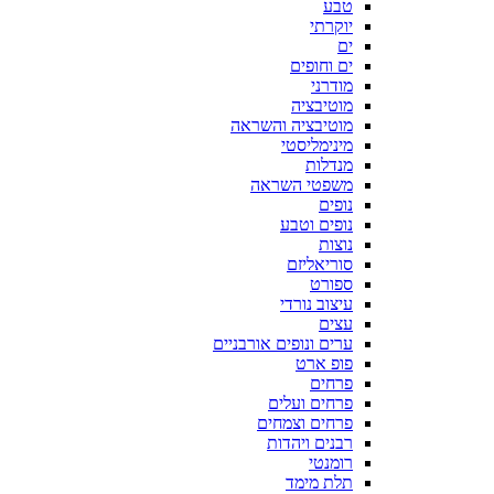
טבע
יוקרתי
ים
ים וחופים
מודרני
מוטיבציה
מוטיבציה והשראה
מינימליסטי
מנדלות
משפטי השראה
נופים
נופים וטבע
נוצות
סוריאליזם
ספורט
עיצוב נורדי
עצים
ערים ונופים אורבניים
פופ ארט
פרחים
פרחים ועלים
פרחים וצמחים
רבנים ויהדות
רומנטי
תלת מימד