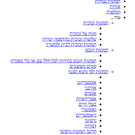
תמונות עגולות
אודות
המלצות
עוד...
תמונות זכוכית
זוגות על זכוכית
שלשות זכוכית בהדפסה ישירה
תמונות זכוכית לבית ולמשרד
תמונות קנבס
תמונות קנבס בודדות לכל חלל עם או בלי מסגרת
סטים מעוצבים
תמונות לפי נושא וסגנון
אבסטרקט
אורבני
אנשים
אפריקאיות
בעלי חיים
גאומטרי
גיאומטריים
גרפיטי
דמויות
חדש! תמונות גרפיטי