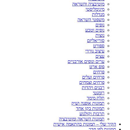
מוטיבציה והשראה
מינימליסטי
מנדלות
משפטי השראה
נופים
נופים וטבע
נוצות
סוריאליזם
ספורט
עיצוב נורדי
עצים
ערים ונופים אורבניים
פופ ארט
פרחים
פרחים ועלים
פרחים וצמחים
רבנים ויהדות
רומנטי
תלת מימד
תמונות אופנה ושיק
תמונות בקו אחד
תרבות וקולנוע
תמונות השראה ומוטיבציה
הקיר שלי – תמונות בהתאמה אישית
תמונות לפי חדר