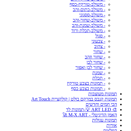
- משולב-טורקיז-כסף
- משולב-כתום-זהב
- משולב-ססגוני
- משולב-שחור-זהב
- משולב-שמנת-זהב
- משולב-תכלת ורוד
- סגול
- צבעוני
- צהוב
- שחור
- שחור וזהב
- שחור לבן
- שחור לבן ואפור
- שמנת
- תכלת
- תמונות בצבע טורקיז
- תמונות בצבע כסף
תמונות מעוצבות
תמונות קנבס במרקם בולט | קולקציית Art Touch
הכי חמים וחדשים
🎨 ART LED 💡-תמונות לד
האמן הדיגיטלי - M-X ART 🚀
תמונות עגולות
אודות
המלצות