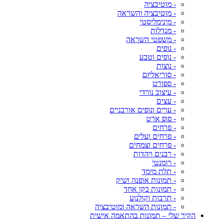
- מוטיבציה
- מוטיבציה והשראה
- מינימליסטי
- מנדלות
- משפטי השראה
- נופים
- נופים וטבע
- נוצות
- סוריאליזם
- ספורט
- עיצוב נורדי
- עצים
- ערים ונופים אורבניים
- פופ ארט
- פרחים
- פרחים ועלים
- פרחים וצמחים
- רבנים ויהדות
- רומנטי
- תלת מימד
- תמונות אופנה ושיק
- תמונות בקו אחד
- תרבות וקולנוע
- תמונות השראה ומוטיבציה
הקיר שלי – תמונות בהתאמה אישית