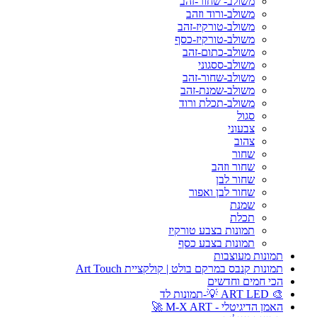
משולב- שחור-זהב
משולב-ורוד וזהב
משולב-טורקיז-זהב
משולב-טורקיז-כסף
משולב-כתום-זהב
משולב-ססגוני
משולב-שחור-זהב
משולב-שמנת-זהב
משולב-תכלת ורוד
סגול
צבעוני
צהוב
שחור
שחור וזהב
שחור לבן
שחור לבן ואפור
שמנת
תכלת
תמונות בצבע טורקיז
תמונות בצבע כסף
תמונות מעוצבות
תמונות קנבס במרקם בולט | קולקציית Art Touch
הכי חמים וחדשים
🎨 ART LED 💡-תמונות לד
האמן הדיגיטלי - M-X ART 🚀