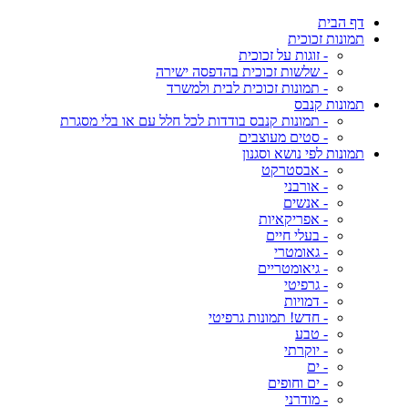
דף הבית
תמונות זכוכית
- זוגות על זכוכית
- שלשות זכוכית בהדפסה ישירה
- תמונות זכוכית לבית ולמשרד
תמונות קנבס
- תמונות קנבס בודדות לכל חלל עם או בלי מסגרת
- סטים מעוצבים
תמונות לפי נושא וסגנון
- אבסטרקט
- אורבני
- אנשים
- אפריקאיות
- בעלי חיים
- גאומטרי
- גיאומטריים
- גרפיטי
- דמויות
- חדש! תמונות גרפיטי
- טבע
- יוקרתי
- ים
- ים וחופים
- מודרני