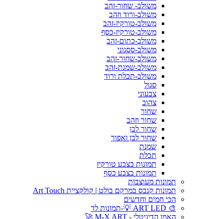
משולב- שחור-זהב
משולב-ורוד וזהב
משולב-טורקיז-זהב
משולב-טורקיז-כסף
משולב-כתום-זהב
משולב-ססגוני
משולב-שחור-זהב
משולב-שמנת-זהב
משולב-תכלת ורוד
סגול
צבעוני
צהוב
שחור
שחור וזהב
שחור לבן
שחור לבן ואפור
שמנת
תכלת
תמונות בצבע טורקיז
תמונות בצבע כסף
תמונות מעוצבות
תמונות קנבס במרקם בולט | קולקציית Art Touch
הכי חמים וחדשים
🎨 ART LED 💡-תמונות לד
האמן הדיגיטלי - M-X ART 🚀