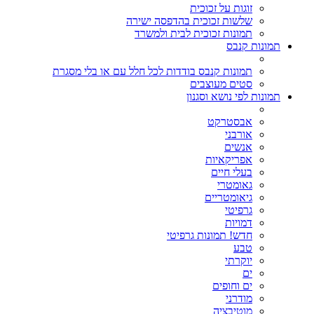
זוגות על זכוכית
שלשות זכוכית בהדפסה ישירה
תמונות זכוכית לבית ולמשרד
תמונות קנבס
תמונות קנבס בודדות לכל חלל עם או בלי מסגרת
סטים מעוצבים
תמונות לפי נושא וסגנון
אבסטרקט
אורבני
אנשים
אפריקאיות
בעלי חיים
גאומטרי
גיאומטריים
גרפיטי
דמויות
חדש! תמונות גרפיטי
טבע
יוקרתי
ים
ים וחופים
מודרני
מוטיבציה