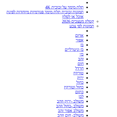
תלת מימד על זכוכית 4K
תמונות זכוכית תלת מימד פנורמיות מיוחדות לפינת
אוכל או לסלון
קטלוג מעצבים 2026
תמונות לפי צבע
אדום
אפור
בז
בז וניטרליים
בז׳
זהב
חום
חרדל
טורקיז
ירוק
כחול
כחול וטורקיז
כתום
לבן
משולב -ירוק וזהב
משולב -כחול וזהב
משולב אפור זהב
משולב- חום וזהב